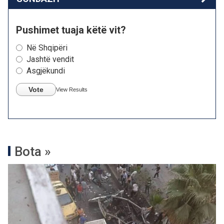
Pushimet tuaja këtë vit?
Në Shqipëri
Jashtë vendit
Asgjëkundi
Vote
View Results
Bota »