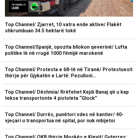
Top Channel/ Zjarret, 10 vatra ende aktive/ Flakët
shkrumbuan 34.5 hektarë tokë
Top Channel/Spanjë, opozita bllokon qeverinë/ Lufta
politike lë në rrugë 1000 fëmijë marokenë
Top Channel/ Protesta e 68-të në Tiranë/ Protestuesit
thirrje për Gjykatën e Lartë: Pezulloni…
Top Channel/ Dëshmia/ Rrëfehet Kejdi Banaj që u kap
teksa transportonte 4 pistoleta “Glock”
Top Channel/ Durrës, punëtori vdes në kantier/ 40-
vjeçari u transportua në spital, por nuk mbijetoi
Top Channel/ OKB thirrje Moskës e Kievit/ Guterres: