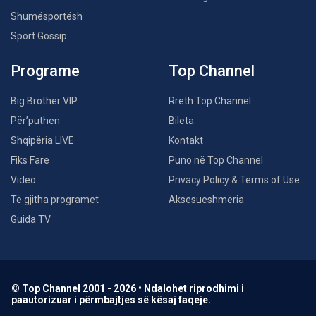
Shumësportësh
Sport Gossip
Programe
Top Channel
Big Brother VIP
Rreth Top Channel
Për’puthen
Bileta
Shqipëria LIVE
Kontakt
Fiks Fare
Puno në Top Channel
Video
Privacy Policy & Terms of Use
Të gjitha programet
Aksesueshmëria
Guida TV
© Top Channel 2001 - 2026 • Ndalohet riprodhimi i
paautorizuar i përmbajtjes së kësaj faqeje.