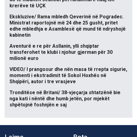
krerëve të UÇK
Ekskluzive/ Rama mbledh Qeverinë në Pogradec.
Ministrat raportojnë më 24 dhe 25 gusht, pritet
edhe mbledhja e Asamblesë që mund të ndryshojë
kabinetin
Aventurë e re për Asllanin, ylli shqiptar
transferohet te klubi i njohur gjerman për 30
milionë euro
VIDEO/ I prangosur dhe nën masa të rrepta sigurie,
momenti i ekstradimit të Sokol Hoxhës në
Shqipëri, autor i tre vrasjeve
Tronditëse në Britani/ 38-vjeçarja shtatzënë bie
nga kati i nëntë dhe humb jetën, por mjekët
shpëtojnë foshnjën e saj