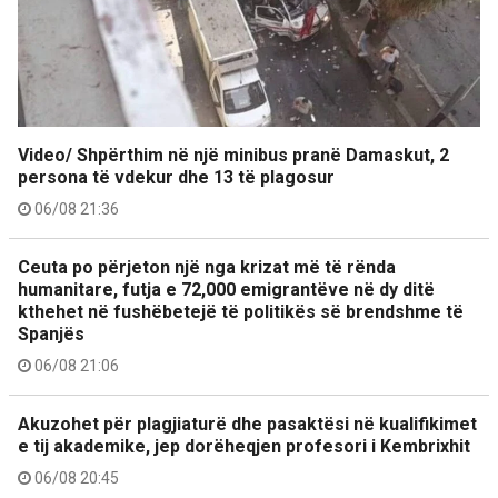
Video/ Shpërthim në një minibus pranë Damaskut, 2
persona të vdekur dhe 13 të plagosur
06/08 21:36
Ceuta po përjeton një nga krizat më të rënda
humanitare, futja e 72,000 emigrantëve në dy ditë
kthehet në fushëbetejë të politikës së brendshme të
Spanjës
06/08 21:06
Akuzohet për plagjiaturë dhe pasaktësi në kualifikimet
e tij akademike, jep dorëheqjen profesori i Kembrixhit
06/08 20:45