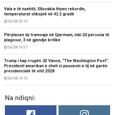
Vala e të nxehtit, Sllovakia thyen rekordin,
temperaturat shkojnë në 42.2 gradë
06/08 20:14
Përplasen dy tramvaje në Gjermani, mbi 20 persona të
plagosur, 3 në gjendje kritike
06/08 19:57
Trump i hap rrugën JD Vance, “The Washington Post”:
Presidenti amerikan e sheh si pasuesin e tij në garën
presidenciale të vitit 2028
06/08 19:10
Na ndiqni: