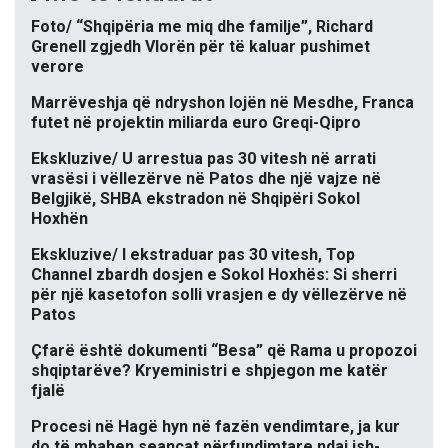
Foto/ “Shqipëria me miq dhe familje”, Richard
Grenell zgjedh Vlorën për të kaluar pushimet
verore
Marrëveshja që ndryshon lojën në Mesdhe, Franca
futet në projektin miliarda euro Greqi-Qipro
Ekskluzive/ U arrestua pas 30 vitesh në arrati
vrasësi i vëllezërve në Patos dhe një vajze në
Belgjikë, SHBA ekstradon në Shqipëri Sokol
Hoxhën
Ekskluzive/ I ekstraduar pas 30 vitesh, Top
Channel zbardh dosjen e Sokol Hoxhës: Si sherri
për një kasetofon solli vrasjen e dy vëllezërve në
Patos
Çfarë është dokumenti “Besa” që Rama u propozoi
shqiptarëve? Kryeministri e shpjegon me katër
fjalë
Procesi në Hagë hyn në fazën vendimtare, ja kur
do të mbahen seancat përfundimtare ndaj ish-