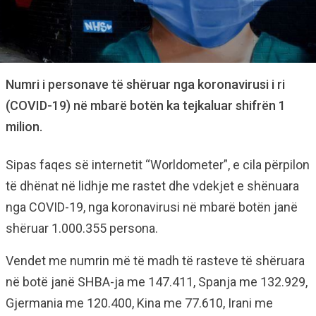
Numri i personave të shëruar nga koronavirusi i ri
(COVID-19) në mbarë botën ka tejkaluar shifrën 1
milion.
Sipas faqes së internetit “Worldometer”, e cila përpilon
të dhënat në lidhje me rastet dhe vdekjet e shënuara
nga COVID-19, nga koronavirusi në mbarë botën janë
shëruar 1.000.355 persona.
Vendet me numrin më të madh të rasteve të shëruara
në botë janë SHBA-ja me 147.411, Spanja me 132.929,
Gjermania me 120.400, Kina me 77.610, Irani me