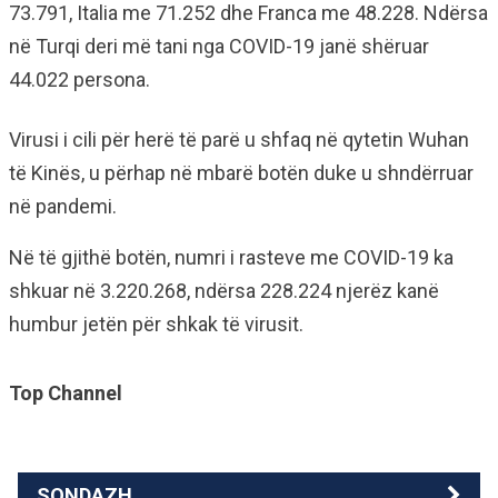
73.791, Italia me 71.252 dhe Franca me 48.228. Ndërsa
në Turqi deri më tani nga COVID-19 janë shëruar
44.022 persona.
Virusi i cili për herë të parë u shfaq në qytetin Wuhan
të Kinës, u përhap në mbarë botën duke u shndërruar
në pandemi.
Në të gjithë botën, numri i rasteve me COVID-19 ka
shkuar në 3.220.268, ndërsa 228.224 njerëz kanë
humbur jetën për shkak të virusit.
Top Channel
SONDAZH