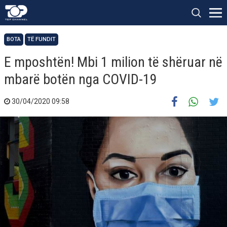
BOTA
TË FUNDIT
E mposhtën! Mbi 1 milion të shëruar në
mbarë botën nga COVID-19
30/04/2020 09:58