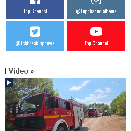
Top Channel
@topchannelalbania
@tchbreakingnews
Top Channel
Video »