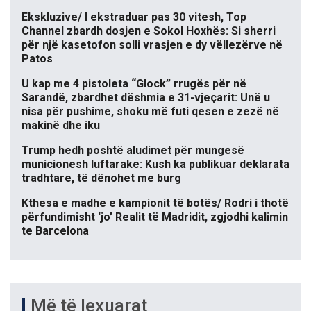
Ekskluzive/ I ekstraduar pas 30 vitesh, Top
Channel zbardh dosjen e Sokol Hoxhës: Si sherri
për një kasetofon solli vrasjen e dy vëllezërve në
Patos
U kap me 4 pistoleta “Glock” rrugës për në
Sarandë, zbardhet dëshmia e 31-vjeçarit: Unë u
nisa për pushime, shoku më futi qesen e zezë në
makinë dhe iku
Trump hedh poshtë aludimet për mungesë
municionesh luftarake: Kush ka publikuar deklarata
tradhtare, të dënohet me burg
Kthesa e madhe e kampionit të botës/ Rodri i thotë
përfundimisht ‘jo’ Realit të Madridit, zgjodhi kalimin
te Barcelona
Më të lexuarat