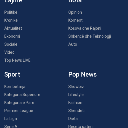
Lajme
Bota
Politikë
Opinion
Kronikë
Koment
Aktualitet
Kosova dhe Rajoni
Ekonomi
Shkencë dhe Teknologji
Sociale
Auto
Video
Top News LIVE
Sport
Pop News
Kombëtarja
Showbiz
Kategoria Superiore
Lifestyle
Kategoria e Parë
Fashion
Premier League
Shëndeti
La Liga
Dieta
Serie A
Receta gatimi