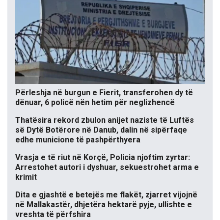
Përleshja në burgun e Fierit, transferohen dy të
dënuar, 6 policë nën hetim për neglizhencë
Thatësira rekord zbulon anijet naziste të Luftës
së Dytë Botërore në Danub, dalin në sipërfaqe
edhe municione të pashpërthyera
Vrasja e të riut në Korçë, Policia njoftim zyrtar:
Arrestohet autori i dyshuar, sekuestrohet arma e
krimit
Dita e gjashtë e betejës me flakët, zjarret vijojnë
në Mallakastër, dhjetëra hektarë pyje, ullishte e
vreshta të përfshira