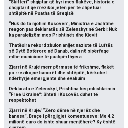
“Skifteri” shqiptar që hyri mes flakëve, historia e
shqiptarit që rrezikoi jetën për të shpëtuar
shtëpitë në Psatha të Greqisë
“Nuk do ta njohim Kosovën”, Ministria e Jashtme
reagon pas deklaratës së Zelenskyt në Serbi: Nuk
ka paralelizëm mes Prishtinës dhe Kievit
Thatësira rekord zbulon anijet naziste të Luftës
së Dytë Botërore në Danub, dalin në sipërfaqe
edhe municione të pashpërthyera
Zjarri në Krujë merr përmasa të frikshme, flakët
po rrezikojnë banorët dhe shtëpitë, kërkohet
ndërhyrje emergjente dhe evakuim
Deklarata e Zelenskyt, Prishtina heq mbishkrimin
“Free Ukraine”: Shteti i Kosovës duhet të
respektohet
Zjarri në Krujë/ “Zero dëme në njerëz dhe
banesa”, Braçe i përgjigjet komentuesve: Me 4.2
milionë euro do ishte shuar menjëherë? Ky është
cinizëm