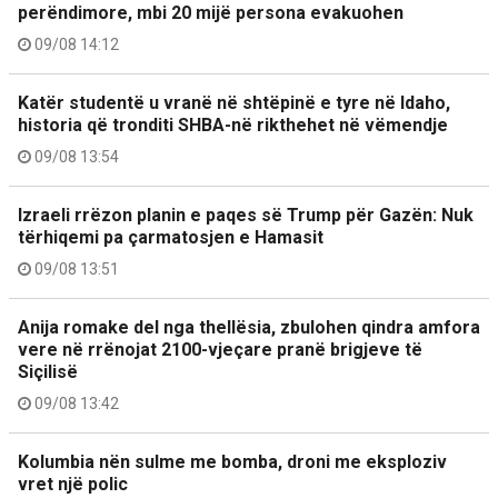
perëndimore, mbi 20 mijë persona evakuohen
09/08 14:12
Katër studentë u vranë në shtëpinë e tyre në Idaho,
historia që tronditi SHBA-në rikthehet në vëmendje
09/08 13:54
Izraeli rrëzon planin e paqes së Trump për Gazën: Nuk
tërhiqemi pa çarmatosjen e Hamasit
09/08 13:51
Anija romake del nga thellësia, zbulohen qindra amfora
vere në rrënojat 2100-vjeçare pranë brigjeve të
Siçilisë
09/08 13:42
Kolumbia nën sulme me bomba, droni me eksploziv
vret një polic