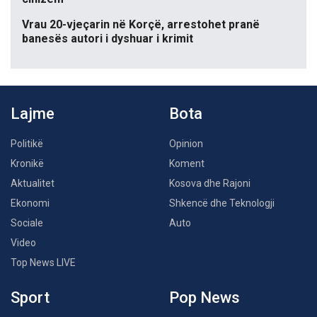
Vrau 20-vjeçarin në Korçë, arrestohet pranë
banesës autori i dyshuar i krimit
Lajme
Bota
Politikë
Opinion
Kronikë
Koment
Aktualitet
Kosova dhe Rajoni
Ekonomi
Shkencë dhe Teknologji
Sociale
Auto
Video
Top News LIVE
Sport
Pop News