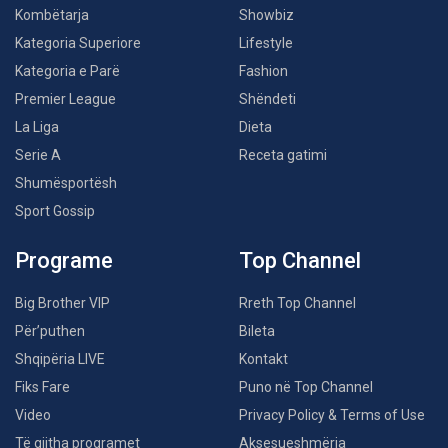
Kombëtarja
Showbiz
Kategoria Superiore
Lifestyle
Kategoria e Parë
Fashion
Premier League
Shëndeti
La Liga
Dieta
Serie A
Receta gatimi
Shumësportësh
Sport Gossip
Programe
Top Channel
Big Brother VIP
Rreth Top Channel
Për’puthen
Bileta
Shqipëria LIVE
Kontakt
Fiks Fare
Puno në Top Channel
Video
Privacy Policy & Terms of Use
Të gjitha programet
Aksesueshmëria