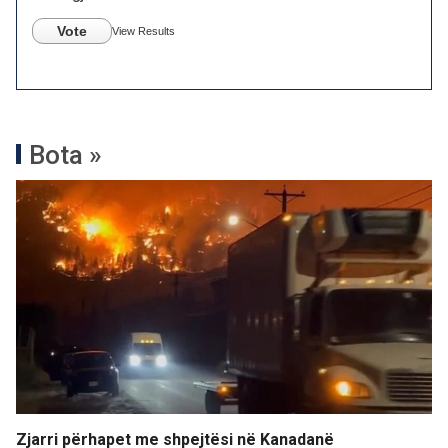
Vote
View Results
Bota »
Zjarri përhapet me shpejtësi në Kanadanë