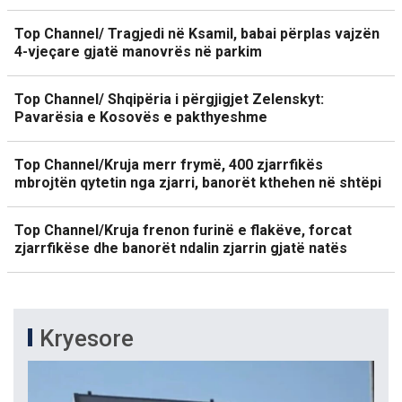
Top Channel/ Tragjedi në Ksamil, babai përplas vajzën
4-vjeçare gjatë manovrës në parkim
Top Channel/ Shqipëria i përgjigjet Zelenskyt:
Pavarësia e Kosovës e pakthyeshme
Top Channel/Kruja merr frymë, 400 zjarrfikës
mbrojtën qytetin nga zjarri, banorët kthehen në shtëpi
Top Channel/Kruja frenon furinë e flakëve, forcat
zjarrfikëse dhe banorët ndalin zjarrin gjatë natës
Kryesore