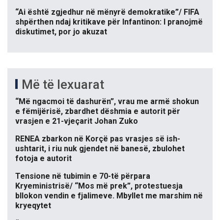
“Ai është zgjedhur në mënyrë demokratike”/ FIFA
shpërthen ndaj kritikave për Infantinon: I pranojmë
diskutimet, por jo akuzat
Më të lexuarat
“Më ngacmoi të dashurën”, vrau me armë shokun
e fëmijërisë, zbardhet dëshmia e autorit për
vrasjen e 21-vjeçarit Johan Zuko
RENEA zbarkon në Korçë pas vrasjes së ish-
ushtarit, i riu nuk gjendet në banesë, zbulohet
fotoja e autorit
Tensione në tubimin e 70-të përpara
Kryeministrisë/ “Mos më prek”, protestuesja
bllokon vendin e fjalimeve. Mbyllet me marshim në
kryeqytet