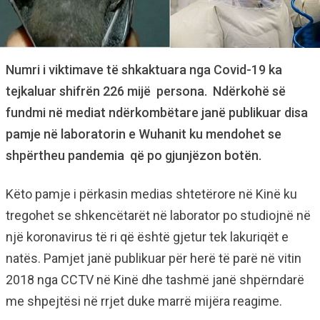
Numri i viktimave të shkaktuara nga Covid-19 ka
tejkaluar shifrën 226 mijë persona. Ndërkohë së
fundmi në mediat ndërkombëtare janë publikuar disa
pamje në laboratorin e Wuhanit ku mendohet se
shpërtheu pandemia që po gjunjëzon botën.
Këto pamje i përkasin medias shtetërore në Kinë ku
tregohet se shkencëtarët në laborator po studiojnë në
një koronavirus të ri që është gjetur tek lakuriqët e
natës. Pamjet janë publikuar për herë të parë në vitin
2018 nga CCTV në Kinë dhe tashmë janë shpërndarë
me shpejtësi në rrjet duke marrë mijëra reagime.