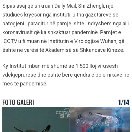
Sipas asaj që shkruan Daily Mail, Shi Zhengli, një
studiues kryesor nga instituti, u tha gazetarëve se
patogjeni i paraqitur në pamje ishte i ndryshëm nga ai i
koronavirusit që ka shkaktuar pandeminë. Pamjet e
CCTV u filmuan në Institutin e Virologjisë Wuhan, që
është në varësi të Akademisë së Shkencave Kineze.
Ky Institut mban më shumë se 1.500 lloj virusesh
vdekjeprurëse dhe është bërë qendra e polemikave në
mes të pandemisë.
FOTO GALERI
1/14