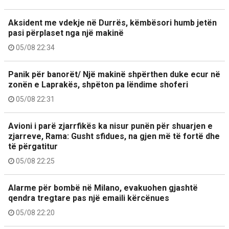
Aksident me vdekje në Durrës, këmbësori humb jetën
pasi përplaset nga një makinë
05/08 22:34
Panik për banorët/ Një makinë shpërthen duke ecur në
zonën e Laprakës, shpëton pa lëndime shoferi
05/08 22:31
Avioni i parë zjarrfikës ka nisur punën për shuarjen e
zjarreve, Rama: Gusht sfidues, na gjen më të fortë dhe
të përgatitur
05/08 22:25
Alarme për bombë në Milano, evakuohen gjashtë
qendra tregtare pas një emaili kërcënues
05/08 22:20