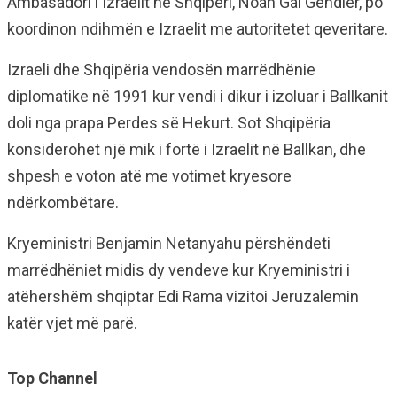
Ambasadori i Izraelit në Shqipëri, Noah Gal Gendler, po
koordinon ndihmën e Izraelit me autoritetet qeveritare.
Izraeli dhe Shqipëria vendosën marrëdhënie
diplomatike në 1991 kur vendi i dikur i izoluar i Ballkanit
doli nga prapa Perdes së Hekurt. Sot Shqipëria
konsiderohet një mik i fortë i Izraelit në Ballkan, dhe
shpesh e voton atë me votimet kryesore
ndërkombëtare.
Kryeministri Benjamin Netanyahu përshëndeti
marrëdhëniet midis dy vendeve kur Kryeministri i
atëhershëm shqiptar Edi Rama vizitoi Jeruzalemin
katër vjet më parë.
Top Channel