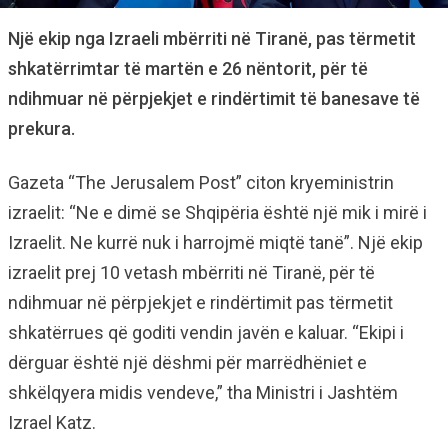
Një ekip nga Izraeli mbërriti në Tiranë, pas tërmetit
shkatërrimtar të martën e 26 nëntorit, për të
ndihmuar në përpjekjet e rindërtimit të banesave të
prekura.
Gazeta “The Jerusalem Post” citon kryeministrin
izraelit: “Ne e dimë se Shqipëria është një mik i mirë i
Izraelit. Ne kurrë nuk i harrojmë miqtë tanë”. Një ekip
izraelit prej 10 vetash mbërriti në Tiranë, për të
ndihmuar në përpjekjet e rindërtimit pas tërmetit
shkatërrues që goditi vendin javën e kaluar. “Ekipi i
dërguar është një dëshmi për marrëdhëniet e
shkëlqyera midis vendeve,” tha Ministri i Jashtëm
Izrael Katz.