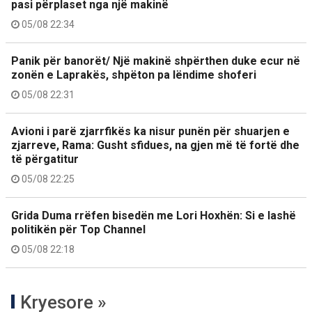
pasi përplaset nga një makinë
05/08 22:34
Panik për banorët/ Një makinë shpërthen duke ecur në
zonën e Laprakës, shpëton pa lëndime shoferi
05/08 22:31
Avioni i parë zjarrfikës ka nisur punën për shuarjen e
zjarreve, Rama: Gusht sfidues, na gjen më të fortë dhe
të përgatitur
05/08 22:25
Grida Duma rrëfen bisedën me Lori Hoxhën: Si e lashë
politikën për Top Channel
05/08 22:18
Kryesore »