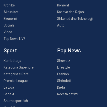
Kronikë
Koment
Aktualitet
Kosova dhe Rajoni
Ekonomi
Shkencë dhe Teknologji
Sociale
Auto
Video
Top News LIVE
Sport
Pop News
Kombëtarja
Showbiz
Kategoria Superiore
Lifestyle
Kategoria e Parë
Fashion
Premier League
Shëndeti
La Liga
Dieta
Serie A
Receta gatimi
Shumësportësh