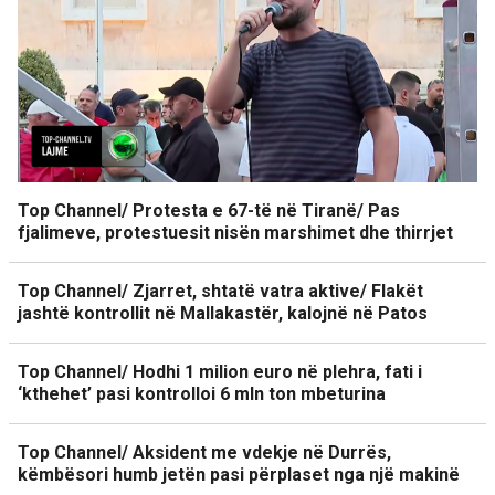
Top Channel/ Protesta e 67-të në Tiranë/ Pas
fjalimeve, protestuesit nisën marshimet dhe thirrjet
Top Channel/ Zjarret, shtatë vatra aktive/ Flakët
jashtë kontrollit në Mallakastër, kalojnë në Patos
Top Channel/ Hodhi 1 milion euro në plehra, fati i
‘kthehet’ pasi kontrolloi 6 mln ton mbeturina
Top Channel/ Aksident me vdekje në Durrës,
këmbësori humb jetën pasi përplaset nga një makinë