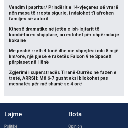
Vendim i papritur/ Prindërit e 14-vjeçares së vrarë
nën masa të rrepta sigurie, i ndalohet t’i afrohen
familjes së autorit
Kthesë dramatike në jetën e ish-lojtarit të
kombëtares shqiptare, arrestohet për shpërndarje
kokaine
Me peshë rreth 4 tonë dhe me shpejtësi mbi 8 mijë
km/orë, një pjesë e raketës Falcon 9 të SpaceX
përplaset në Hënë
Zgjerimi i superstradës Tiranë-Durrës në fazën e
tretë, ARRSH: Më 6-7 gusht aksi bllokohet pas
mesnatës për më shumë se 4 orë
Lajme
Bota
Politikë
Opinion