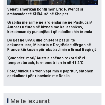
Senati amerikan konfirmon Eric P. Wendt si
ambasador të SHBA-së në Shqipëri
Grabitja me armë në argjendarinë në Paskuqan/
Autorët u futën në biznes me kallashnikov,
kërcënuan dy punonjëset që ndodheshin brenda
Dosjet në SPAK dhe dhjetëra pasuri të
sekuestruara, Ministria e Drejtësisë dërgon në
Francë kërkesën për ekstradimin e Ermal Beqirajt
‘Çmendet’ moti/ Austria shënon rekord të ri
temperaturash, termometri arrin në 41.2°C
Foto/ Vinicius kryen veprimin e papritur, shtohen
spekulimet për rinovimin me Realin
Më të lexuarat