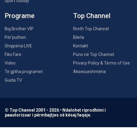
Sport Gossip
Programe
Top Channel
Big Brother VIP
Rreth Top Channel
Për’puthen
Bileta
Shqipëria LIVE
Kontakt
Fiks Fare
Puno në Top Channel
Video
Privacy Policy & Terms of Use
Të gjitha programet
Aksesueshmëria
Guida TV
© Top Channel 2001 - 2026 • Ndalohet riprodhimi i
paautorizuar i përmbajtjes së kësaj faqeje.