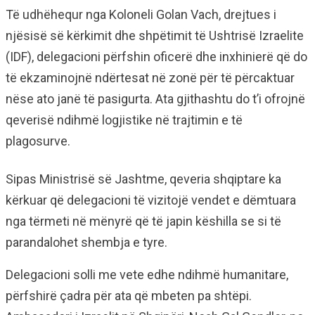
Të udhëhequr nga Koloneli Golan Vach, drejtues i
njësisë së kërkimit dhe shpëtimit të Ushtrisë Izraelite
(IDF), delegacioni përfshin oficerë dhe inxhinierë që do
të ekzaminojnë ndërtesat në zonë për të përcaktuar
nëse ato janë të pasigurta. Ata gjithashtu do t’i ofrojnë
qeverisë ndihmë logjistike në trajtimin e të
plagosurve.
Sipas Ministrisë së Jashtme, qeveria shqiptare ka
kërkuar që delegacioni të vizitojë vendet e dëmtuara
nga tërmeti në mënyrë që të japin këshilla se si të
parandalohet shembja e tyre.
Delegacioni solli me vete edhe ndihmë humanitare,
përfshirë çadra për ata që mbeten pa shtëpi.