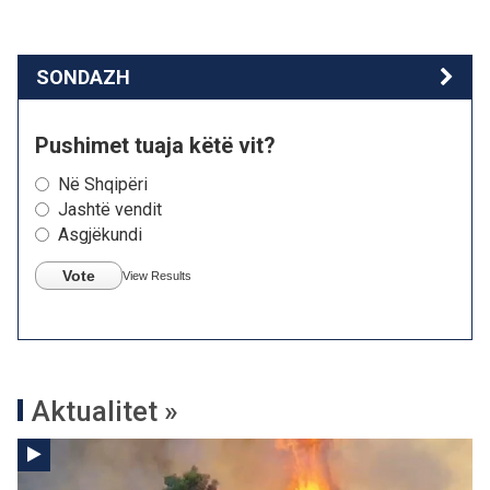
SONDAZH
Pushimet tuaja këtë vit?
Në Shqipëri
Jashtë vendit
Asgjëkundi
Vote
View Results
Aktualitet »