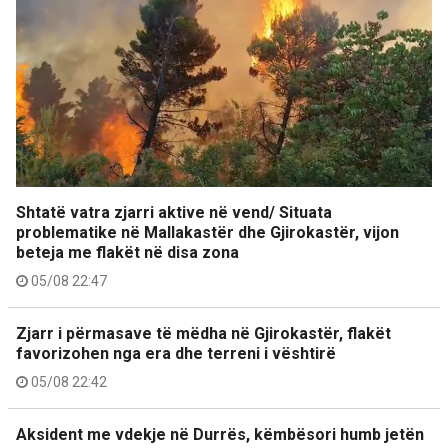
Shtatë vatra zjarri aktive në vend/ Situata
problematike në Mallakastër dhe Gjirokastër, vijon
beteja me flakët në disa zona
05/08 22:47
Zjarr i përmasave të mëdha në Gjirokastër, flakët
favorizohen nga era dhe terreni i vështirë
05/08 22:42
Aksident me vdekje në Durrës, këmbësori humb jetën