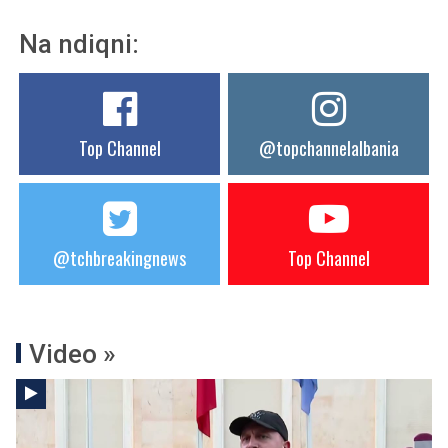
Na ndiqni:
Top Channel
@topchannelalbania
@tchbreakingnews
Top Channel
Video »