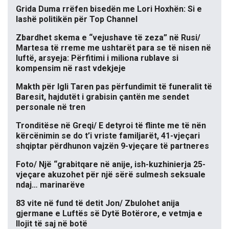
Grida Duma rrëfen bisedën me Lori Hoxhën: Si e
lashë politikën për Top Channel
Zbardhet skema e “vejushave të zeza” në Rusi/
Martesa të rreme me ushtarët para se të nisen në
luftë, arsyeja: Përfitimi i miliona rublave si
kompensim në rast vdekjeje
Makth për Igli Taren pas përfundimit të funeralit të
Baresit, hajdutët i grabisin çantën me sendet
personale në tren
Tronditëse në Greqi/ E detyroi të flinte me të nën
kërcënimin se do t’i vriste familjarët, 41-vjeçari
shqiptar përdhunon vajzën 9-vjeçare të partneres
Foto/ Një “grabitqare në anije, ish-kuzhinierja 25-
vjeçare akuzohet për një sërë sulmesh seksuale
ndaj… marinarëve
83 vite në fund të detit Jon/ Zbulohet anija
gjermane e Luftës së Dytë Botërore, e vetmja e
llojit të saj në botë