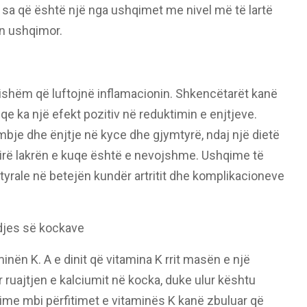
 sa që është një nga ushqimet me nivel më të lartë
in ushqimor.
ishëm që luftojnë inflamacionin. Shkencëtarët kanë
e ka një efekt pozitiv në reduktimin e enjtjeve.
bje dhe ënjtje në kyce dhe gjymtyrë, ndaj një dietë
irë lakrën e kuqe është e nevojshme. Ushqime të
natyrale në betejën kundër artritit dhe komplikacioneve
djes së kockave
nën K. A e dinit që vitamina K rrit masën e një
 ruajtjen e kalciumit në kocka, duke ulur kështu
ime mbi përfitimet e vitaminës K kanë zbuluar që