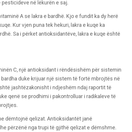
 pesticideve në lëkurën e saj.
taminë A se lakra e bardhë. Kjo e fundit ka dy herë
uqe. Kur vjen puna tek hekuri, lakra e kuqe ka
dhë. Sa i përket antioksidantëve, lakra e kuqe është
inën C, një antioksidant i rëndësishëm për sistemin
e bardha duke krijuar një sistem të fortë mbrojtës në
shtë jashtëzakonisht i ndjeshëm ndaj raportit të
e qenë se prodhimi i pakontrolluar i radikaleve të
rojtjes.
he dëmtojnë qelizat. Antioksidantët janë
e përzënë nga trupi të gjithë qelizat e dëmshme.