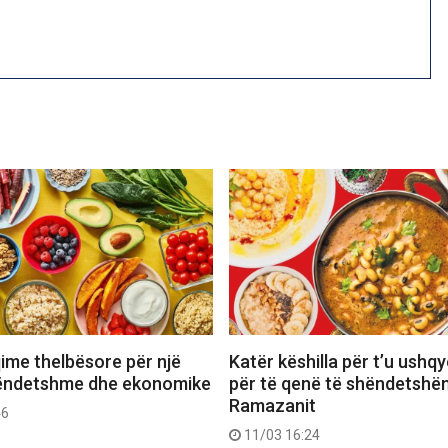
ime thelbësore për një
Katër këshilla për t’u ushq
hëndetshme dhe ekonomike
për të qenë të shëndetshë
Ramazanit
46
11/03 16:24