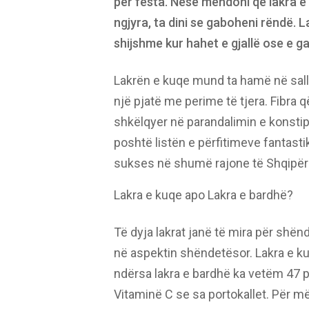
për festa. Nëse mendoni që lakra 
ngjyra, ta dini se gaboheni rëndë. 
shijshme kur hahet e gjallë ose e ga
Lakrën e kuqe mund ta hamë në sall
një pjatë me perime të tjera. Fibra 
shkëlqyer në parandalimin e konstip
poshtë listën e përfitimeve fantasti
sukses në shumë rajone të Shqipër
Lakra e kuqe apo Lakra e bardhë?
Të dyja lakrat janë të mira për shën
në aspektin shëndetësor. Lakra e k
ndërsa lakra e bardhë ka vetëm 47 
Vitaminë C se sa portokallet. Për më