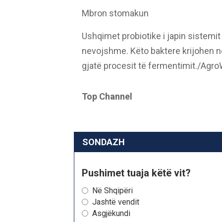
Mbron stomakun
Ushqimet probiotike i japin sistemit
nevojshme. Këto baktere krijohen n
gjatë procesit të fermentimit./Agr
Top Channel
SONDAZH
Pushimet tuaja këtë vit?
Në Shqipëri
Jashtë vendit
Asgjëkundi