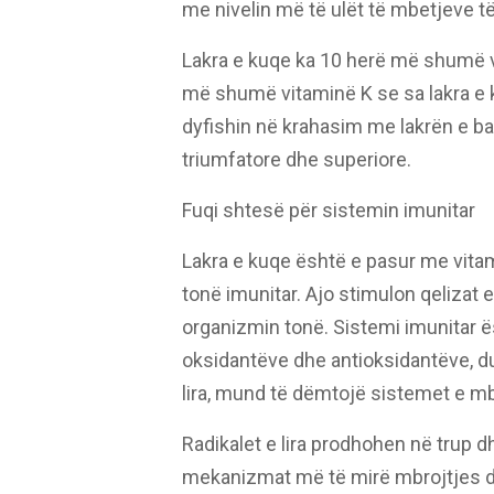
me nivelin më të ulët të mbetjeve të
Lakra e kuqe ka 10 herë më shumë vi
më shumë vitaminë K se sa lakra e k
dyfishin në krahasim me lakrën e bar
triumfatore dhe superiore.
Fuqi shtesë për sistemin imunitar
Lakra e kuqe është e pasur me vitam
tonë imunitar. Ajo stimulon qelizat 
organizmin tonë. Sistemi imunitar ë
oksidantëve dhe antioksidantëve, duk
lira, mund të dëmtojë sistemet e mb
Radikalet e lira prodhohen në trup d
mekanizmat më të mirë mbrojtjes dh