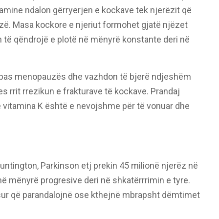
tamine ndalon gërryerjen e kockave tek njerëzit që
zë. Masa kockore e njeriut formohet gjatë njëzet
on të qëndrojë e plotë në mënyrë konstante deri në
t pas menopauzës dhe vazhdon të bjerë ndjeshëm
 rrit rrezikun e frakturave të kockave. Prandaj
 vitamina K është e nevojshme për të vonuar dhe
untington, Parkinson etj prekin 45 milionë njerëz në
në mënyrë progresive deri në shkatërrrimin e tyre.
asur që parandalojnë ose kthejnë mbrapsht dëmtimet