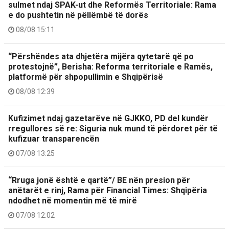
sulmet ndaj SPAK-ut dhe Reformës Territoriale: Rama
e do pushtetin në pëllëmbë të dorës
08/08 15:11
“Përshëndes ata dhjetëra mijëra qytetarë që po
protestojnë”, Berisha: Reforma territoriale e Ramës,
platformë për shpopullimin e Shqipërisë
08/08 12:39
Kufizimet ndaj gazetarëve në GJKKO, PD del kundër
rregullores së re: Siguria nuk mund të përdoret për të
kufizuar transparencën
07/08 13:25
“Rruga jonë është e qartë”/ BE nën presion për
anëtarët e rinj, Rama për Financial Times: Shqipëria
ndodhet në momentin më të mirë
07/08 12:02