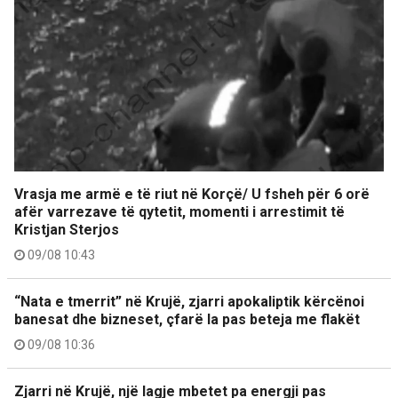
Vrasja me armë e të riut në Korçë/ U fsheh për 6 orë
afër varrezave të qytetit, momenti i arrestimit të
Kristjan Sterjos
09/08 10:43
“Nata e tmerrit” në Krujë, zjarri apokaliptik kërcënoi
banesat dhe bizneset, çfarë la pas beteja me flakët
09/08 10:36
Zjarri në Krujë, një lagje mbetet pa energji pas