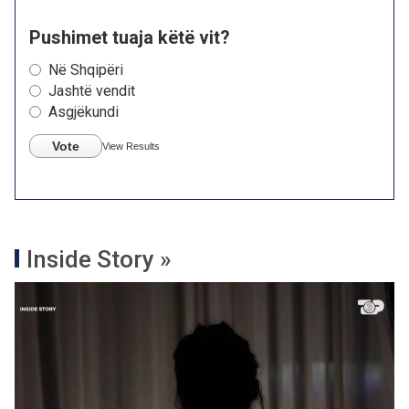
Pushimet tuaja këtë vit?
Në Shqipëri
Jashtë vendit
Asgjëkundi
Vote
View Results
Inside Story »