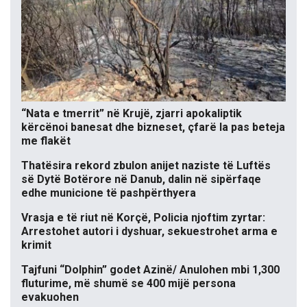
“Nata e tmerrit” në Krujë, zjarri apokaliptik
kërcënoi banesat dhe bizneset, çfarë la pas beteja
me flakët
Thatësira rekord zbulon anijet naziste të Luftës
së Dytë Botërore në Danub, dalin në sipërfaqe
edhe municione të pashpërthyera
Vrasja e të riut në Korçë, Policia njoftim zyrtar:
Arrestohet autori i dyshuar, sekuestrohet arma e
krimit
Tajfuni “Dolphin” godet Azinë/ Anulohen mbi 1,300
fluturime, më shumë se 400 mijë persona
evakuohen