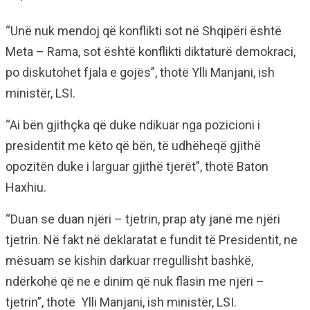
“Unë nuk mendoj që konflikti sot në Shqipëri është
Meta – Rama, sot është konflikti diktaturë demokraci,
po diskutohet fjala e gojës”, thotë Ylli Manjani, ish
ministër, LSI.
“Ai bën gjithçka që duke ndikuar nga pozicioni i
presidentit me këto që bën, të udhëheqë gjithë
opozitën duke i larguar gjithë tjerët”, thotë Baton
Haxhiu.
“Duan se duan njëri – tjetrin, prap aty janë me njëri
tjetrin. Në fakt në deklaratat e fundit të Presidentit, ne
mësuam se kishin darkuar rregullisht bashkë,
ndërkohë që ne e dinim që nuk flasin me njëri –
tjetrin”, thotë Ylli Manjani, ish ministër, LSI.