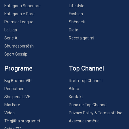
Kategoria Superiore
Lifestyle
Kategoria e Parë
Fashion
Premier League
Shëndeti
La Liga
Dieta
Serie A
Receta gatimi
Shumësportësh
Sport Gossip
Programe
Top Channel
Big Brother VIP
Rreth Top Channel
Për’puthen
Bileta
Shqipëria LIVE
Kontakt
Fiks Fare
Puno në Top Channel
Video
Privacy Policy & Terms of Use
Të gjitha programet
Aksesueshmëria