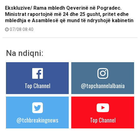
Ekskluzive/ Rama mbledh Qeverinë në Pogradec.
Ministrat raportojnë më 24 dhe 25 gusht, pritet edhe
mbledhja e Asamblesë që mund të ndryshojë kabinetin
07/08 08:40
Na ndiqni:
Top Channel
@topchannelalbania
@tchbreakingnews
Top Channel