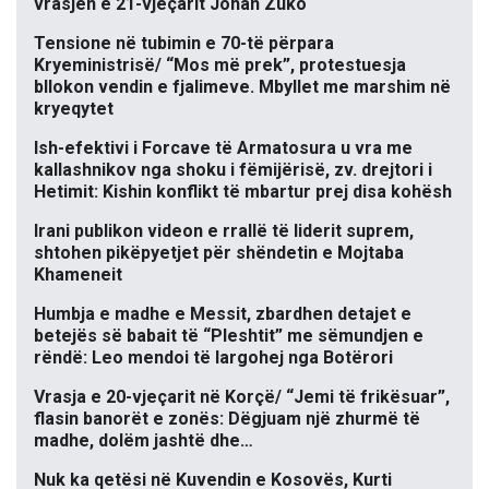
vrasjen e 21-vjeçarit Johan Zuko
Tensione në tubimin e 70-të përpara
Kryeministrisë/ “Mos më prek”, protestuesja
bllokon vendin e fjalimeve. Mbyllet me marshim në
kryeqytet
Ish-efektivi i Forcave të Armatosura u vra me
kallashnikov nga shoku i fëmijërisë, zv. drejtori i
Hetimit: Kishin konflikt të mbartur prej disa kohësh
Irani publikon videon e rrallë të liderit suprem,
shtohen pikëpyetjet për shëndetin e Mojtaba
Khameneit
Humbja e madhe e Messit, zbardhen detajet e
betejës së babait të “Pleshtit” me sëmundjen e
rëndë: Leo mendoi të largohej nga Botërori
Vrasja e 20-vjeçarit në Korçë/ “Jemi të frikësuar”,
flasin banorët e zonës: Dëgjuam një zhurmë të
madhe, dolëm jashtë dhe…
Nuk ka qetësi në Kuvendin e Kosovës, Kurti