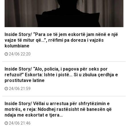
Inside Story/ “Para se të jem eskortë jam nënë e një
vajze të mitur që…”, rrëfimi pa doreza i vajzës
kolumbiane
24/06 22:20
Inside Story/ “Alo, policia, i pagova për seks por
refuzoi!” Eskorta: Ishte i pistë… Si u zbulua çerdhja e
prostitutave latine
24/06 21:59
Inside Story/ Vëllai u arrestua për shfrytëzimin e
motrës, e reja: Ndodhej rastësisht në banesën që
ndaja me eskortat e tjera…
24/06 21:46