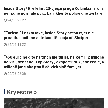
Inside Story/ Rrëfehet 20-vjeçarja nga Kolumbia: Erdha
për punë normale por… kam klientë policë dhe zyrtarë
24/06 21:27
“Turizmi” i eskortave, Inside Story heton rrjetin e
prostitucionit me shtetase të huaja në Shqipëri
24/06 13:22
“450 euro në ditë harxhon një turist, ne kemi 12 milionë
në vit”, debat në ‘Top Story’, eksperti: Nuk janë realë, 4
milionë janë shqiptarë që vizitojnë familjet
22/06 22:38
Kryesore »