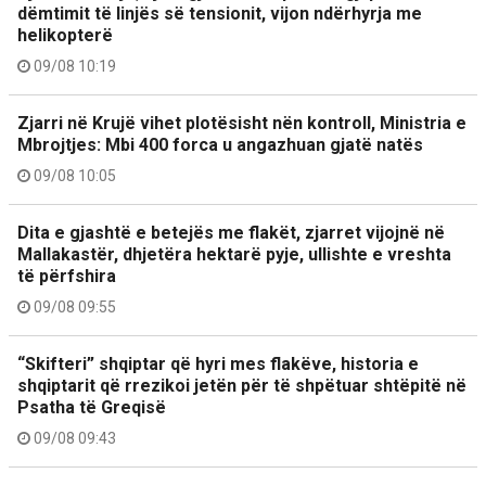
dëmtimit të linjës së tensionit, vijon ndërhyrja me
helikopterë
09/08 10:19
Zjarri në Krujë vihet plotësisht nën kontroll, Ministria e
Mbrojtjes: Mbi 400 forca u angazhuan gjatë natës
09/08 10:05
Dita e gjashtë e betejës me flakët, zjarret vijojnë në
Mallakastër, dhjetëra hektarë pyje, ullishte e vreshta
të përfshira
09/08 09:55
“Skifteri” shqiptar që hyri mes flakëve, historia e
shqiptarit që rrezikoi jetën për të shpëtuar shtëpitë në
Psatha të Greqisë
09/08 09:43