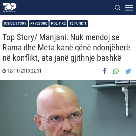
INSIDE STORY
KRYESORE
POLITIKË
TË FUNDIT
Top Story/ Manjani: Nuk mendoj se
Rama dhe Meta kanë qënë ndonjëherë
në konflikt, ata janë gjithnjë bashkë
12/11/2019 22:01