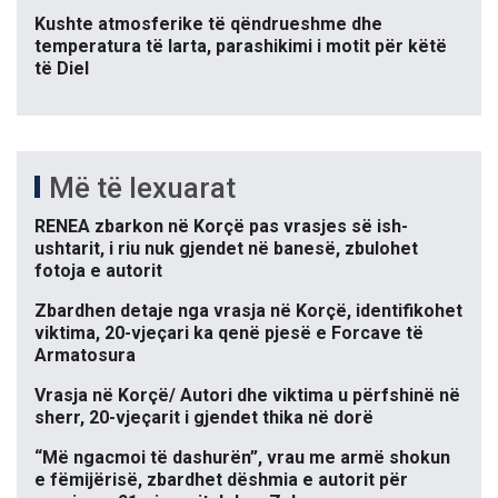
Kushte atmosferike të qëndrueshme dhe
temperatura të larta, parashikimi i motit për këtë
të Diel
Më të lexuarat
RENEA zbarkon në Korçë pas vrasjes së ish-
ushtarit, i riu nuk gjendet në banesë, zbulohet
fotoja e autorit
Zbardhen detaje nga vrasja në Korçë, identifikohet
viktima, 20-vjeçari ka qenë pjesë e Forcave të
Armatosura
Vrasja në Korçë/ Autori dhe viktima u përfshinë në
sherr, 20-vjeçarit i gjendet thika në dorë
“Më ngacmoi të dashurën”, vrau me armë shokun
e fëmijërisë, zbardhet dëshmia e autorit për