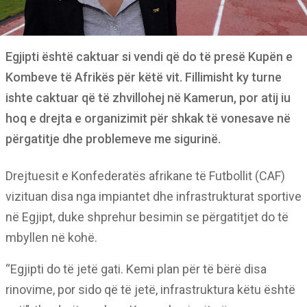
Egjipti është caktuar si vendi që do të presë Kupën e
Kombeve të Afrikës për këtë vit. Fillimisht ky turne
ishte caktuar që të zhvillohej në Kamerun, por atij iu
hoq e drejta e organizimit për shkak të vonesave në
përgatitje dhe problemeve me sigurinë.
Drejtuesit e Konfederatës afrikane të Futbollit (CAF)
vizituan disa nga impiantet dhe infrastrukturat sportive
në Egjipt, duke shprehur besimin se përgatitjet do të
mbyllen në kohë.
“Egjipti do të jetë gati. Kemi plan për të bërë disa
rinovime, por sido që të jetë, infrastruktura këtu është