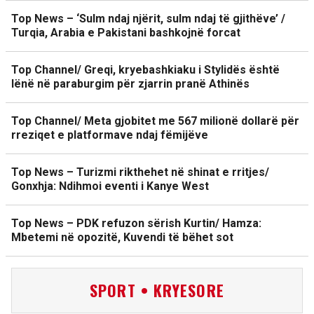
Top News – ‘Sulm ndaj njërit, sulm ndaj të gjithëve’ /
Turqia, Arabia e Pakistani bashkojnë forcat
Top Channel/ Greqi, kryebashkiaku i Stylidës është
lënë në paraburgim për zjarrin pranë Athinës
Top Channel/ Meta gjobitet me 567 milionë dollarë për
rreziqet e platformave ndaj fëmijëve
Top News – Turizmi rikthehet në shinat e rritjes/
Gonxhja: Ndihmoi eventi i Kanye West
Top News – PDK refuzon sërish Kurtin/ Hamza:
Mbetemi në opozitë, Kuvendi të bëhet sot
SPORT • KRYESORE