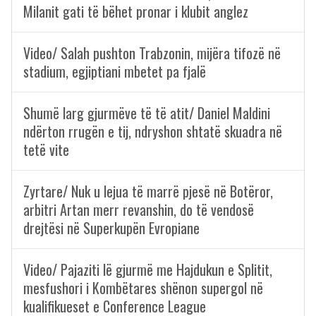
Milanit gati të bëhet pronar i klubit anglez
Video/ Salah pushton Trabzonin, mijëra tifozë në
stadium, egjiptiani mbetet pa fjalë
Shumë larg gjurmëve të të atit/ Daniel Maldini
ndërton rrugën e tij, ndryshon shtatë skuadra në
tetë vite
Zyrtare/ Nuk u lejua të marrë pjesë në Botëror,
arbitri Artan merr revanshin, do të vendosë
drejtësi në Superkupën Evropiane
Video/ Pajaziti lë gjurmë me Hajdukun e Splitit,
mesfushori i Kombëtares shënon supergol në
kualifikueset e Conference League