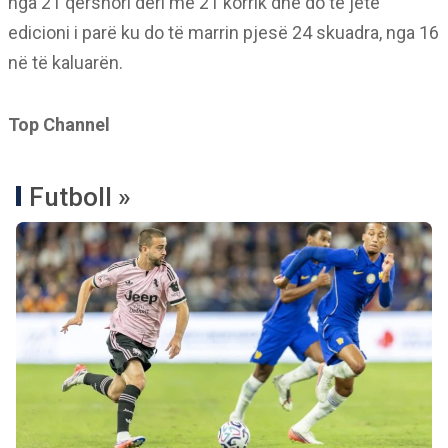
nga 21 qershori deri më 21 korrik dhe do të jetë
edicioni i parë ku do të marrin pjesë 24 skuadra, nga 16
në të kaluarën.
Top Channel
Futboll »