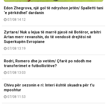
Edon Zhegrova, një gol të ndryshon jetën/ Spalletti tani
‘e përkëdhel’ dardanin
07/08 14:12
Zyrtare/ Nuk u lejua të marrë pjesë në Botëror, arbitri
Artan merr revanshin, do të vendosë drejtësi në
Superkupën Evropiane
07/08 13:19
Rodri, Romero dhe jo vetëm/ Çfarë po ndodh me
transferimet e futbollistëve?
07/08 13:03
Chivu për sezonin e ri: Interi është skuadra për t’u
mposhtur
07/08 11:53