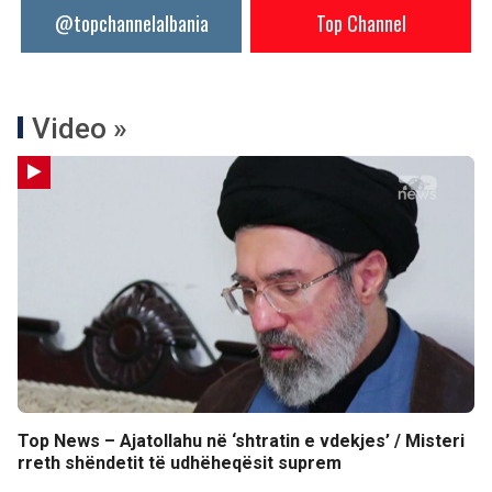
@topchannelalbania
Top Channel
Video »
Top News – Ajatollahu në ‘shtratin e vdekjes’ / Misteri
rreth shëndetit të udhëheqësit suprem