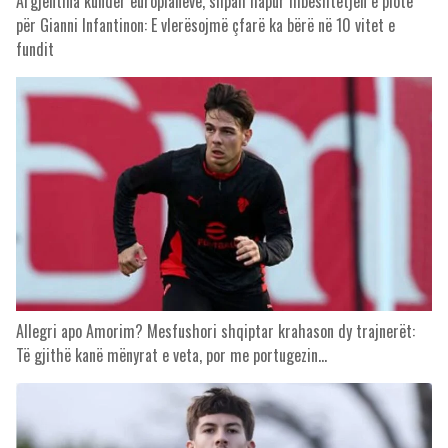
Argjentina kundër europianëve, shpall hapur mbështetjen e plotë
për Gianni Infantinon: E vlerësojmë çfarë ka bërë në 10 vitet e
fundit
Allegri apo Amorim? Mesfushori shqiptar krahason dy trajnerët:
Të gjithë kanë mënyrat e veta, por me portugezin…