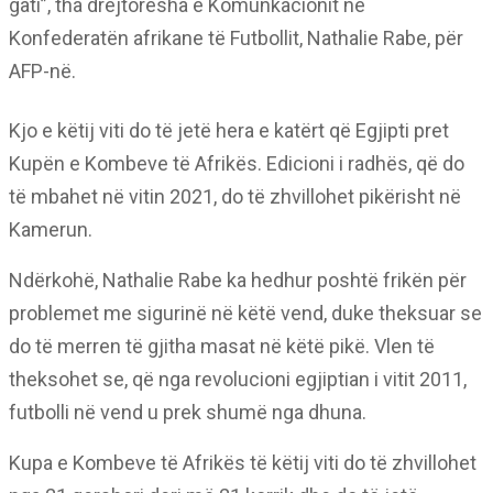
gati”, tha drejtoresha e Komunkacionit në
Konfederatën afrikane të Futbollit, Nathalie Rabe, për
AFP-në.
Kjo e këtij viti do të jetë hera e katërt që Egjipti pret
Kupën e Kombeve të Afrikës. Edicioni i radhës, që do
të mbahet në vitin 2021, do të zhvillohet pikërisht në
Kamerun.
Ndërkohë, Nathalie Rabe ka hedhur poshtë frikën për
problemet me sigurinë në këtë vend, duke theksuar se
do të merren të gjitha masat në këtë pikë. Vlen të
theksohet se, që nga revolucioni egjiptian i vitit 2011,
futbolli në vend u prek shumë nga dhuna.
Kupa e Kombeve të Afrikës të këtij viti do të zhvillohet