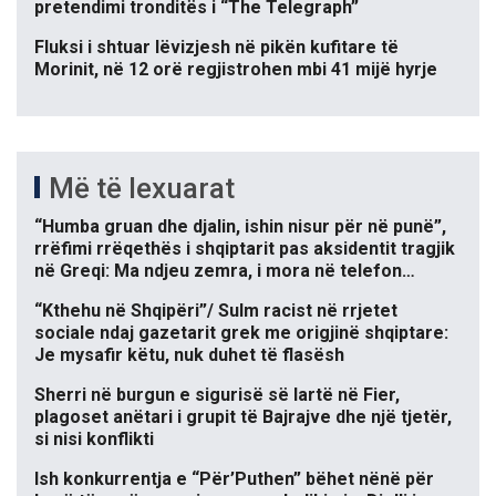
pretendimi tronditës i “The Telegraph”
Fluksi i shtuar lëvizjesh në pikën kufitare të
Morinit, në 12 orë regjistrohen mbi 41 mijë hyrje
Më të lexuarat
“Humba gruan dhe djalin, ishin nisur për në punë”,
rrëfimi rrëqethës i shqiptarit pas aksidentit tragjik
në Greqi: Ma ndjeu zemra, i mora në telefon…
“Kthehu në Shqipëri”/ Sulm racist në rrjetet
sociale ndaj gazetarit grek me origjinë shqiptare:
Je mysafir këtu, nuk duhet të flasësh
Sherri në burgun e sigurisë së lartë në Fier,
plagoset anëtari i grupit të Bajrajve dhe një tjetër,
si nisi konflikti
Ish konkurrentja e “Për’Puthen” bëhet nënë për