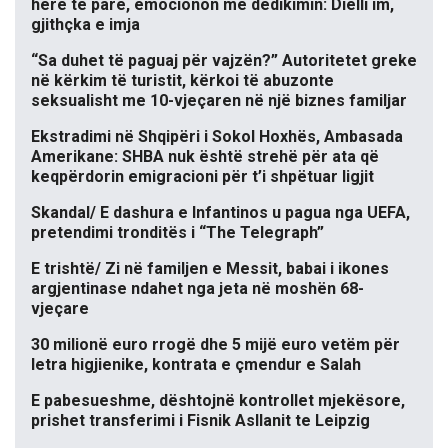
herë të parë, emocionon me dedikimin: Dielli im,
gjithçka e imja
“Sa duhet të paguaj për vajzën?” Autoritetet greke
në kërkim të turistit, kërkoi të abuzonte
seksualisht me 10-vjeçaren në një biznes familjar
Ekstradimi në Shqipëri i Sokol Hoxhës, Ambasada
Amerikane: SHBA nuk është strehë për ata që
keqpërdorin emigracioni për t’i shpëtuar ligjit
Skandal/ E dashura e Infantinos u pagua nga UEFA,
pretendimi tronditës i “The Telegraph”
E trishtë/ Zi në familjen e Messit, babai i ikones
argjentinase ndahet nga jeta në moshën 68-
vjeçare
30 milionë euro rrogë dhe 5 mijë euro vetëm për
letra higjienike, kontrata e çmendur e Salah
E pabesueshme, dështojnë kontrollet mjekësore,
prishet transferimi i Fisnik Asllanit te Leipzig