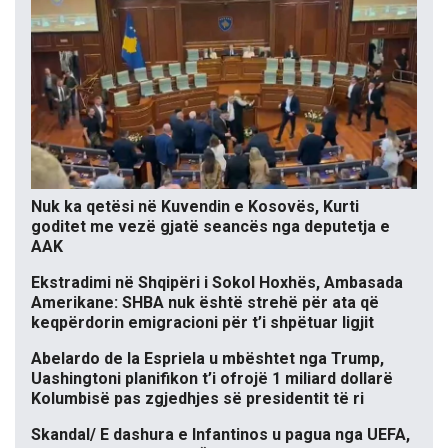
Nuk ka qetësi në Kuvendin e Kosovës, Kurti
goditet me vezë gjatë seancës nga deputetja e
AAK
Ekstradimi në Shqipëri i Sokol Hoxhës, Ambasada
Amerikane: SHBA nuk është strehë për ata që
keqpërdorin emigracioni për t’i shpëtuar ligjit
Abelardo de la Espriela u mbështet nga Trump,
Uashingtoni planifikon t’i ofrojë 1 miliard dollarë
Kolumbisë pas zgjedhjes së presidentit të ri
Skandal/ E dashura e Infantinos u pagua nga UEFA,