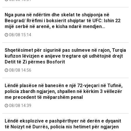
Nga puna në ndërtim dhe skelat te shqiponja në
Beograd/ Rrëfimi i boksierit shqiptar të UFC: Ishin 22
mijë serbë në arenë, e kisha ndarë mendjen…
08/08 15:14
Shqetësimet për sigurinë pas sulmeve në rajon, Turqia
kufizon lëvizjen e anijeve tregtare që udhëtojnë drejt
Detit të Zi përmes Bosforit
08/08 14:56
Lëndë plasëse në banesën e një 72-vjeçari në Tufinë,
policia zbardh ngjarjen, shpallen në kërkim 3 vëllezër
me precedent të mëparshëm penal
08/08 14:39
Lëndë eksplozive e pashpërthyer në derën e dyqanit
të Noizyt në Durrës, policia nis hetimet për ngjarjen