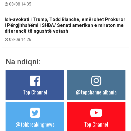
08/08 14:35
Ish-avokati i Trump, Todd Blanche, emërohet Prokuror
i Përgjithshëmi i SHBA/ Senati amerikan e miraton me
diferencë të ngushtë votash
08/08 14:26
Na ndiqni:
Top Channel
@topchannelalbania
@tchbreakingnews
Top Channel