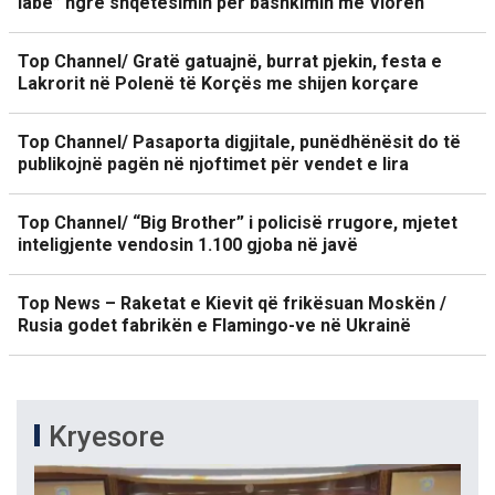
labe” ngre shqetësimin për bashkimin me Vlorën
Top Channel/ Gratë gatuajnë, burrat pjekin, festa e
Lakrorit në Polenë të Korçës me shijen korçare
Top Channel/ Pasaporta digjitale, punëdhënësit do të
publikojnë pagën në njoftimet për vendet e lira
Top Channel/ “Big Brother” i policisë rrugore, mjetet
inteligjente vendosin 1.100 gjoba në javë
Top News – Raketat e Kievit që frikësuan Moskën /
Rusia godet fabrikën e Flamingo-ve në Ukrainë
Kryesore