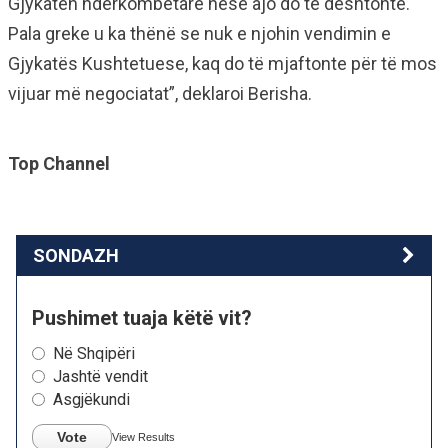
Gjykatën ndërkombëtare nëse ajo do të dështonte.
Pala greke u ka thënë se nuk e njohin vendimin e
Gjykatës Kushtetuese, kaq do të mjaftonte për të mos
vijuar më negociatat”, deklaroi Berisha.
Top Channel
SONDAZH
Pushimet tuaja këtë vit?
Në Shqipëri
Jashtë vendit
Asgjëkundi
Vote
View Results