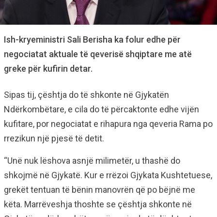
Ish-kryeministri Sali Berisha ka folur edhe për
negociatat aktuale të qeverisë shqiptare me atë
greke për kufirin detar.
Sipas tij, çështja do të shkonte në Gjykatën
Ndërkombëtare, e cila do të përcaktonte edhe vijën
kufitare, por negociatat e rihapura nga qeveria Rama po
rrezikun një pjesë të detit.
“Unë nuk lëshova asnjë milimetër, u thashë do
shkojmë në Gjykatë. Kur e rrëzoi Gjykata Kushtetuese,
grekët tentuan të bënin manovrën që po bëjnë me
këta. Marrëveshja thoshte se çështja shkonte në