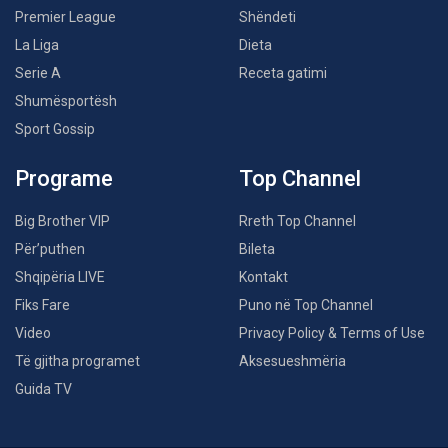
Premier League
Shëndeti
La Liga
Dieta
Serie A
Receta gatimi
Shumësportësh
Sport Gossip
Programe
Top Channel
Big Brother VIP
Rreth Top Channel
Për’puthen
Bileta
Shqipëria LIVE
Kontakt
Fiks Fare
Puno në Top Channel
Video
Privacy Policy & Terms of Use
Të gjitha programet
Aksesueshmëria
Guida TV