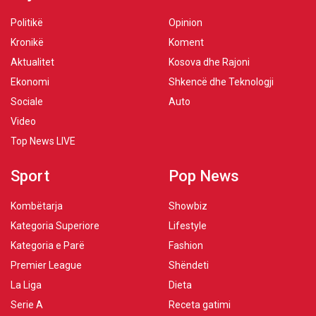
Politikë
Opinion
Kronikë
Koment
Aktualitet
Kosova dhe Rajoni
Ekonomi
Shkencë dhe Teknologji
Sociale
Auto
Video
Top News LIVE
Sport
Pop News
Kombëtarja
Showbiz
Kategoria Superiore
Lifestyle
Kategoria e Parë
Fashion
Premier League
Shëndeti
La Liga
Dieta
Serie A
Receta gatimi