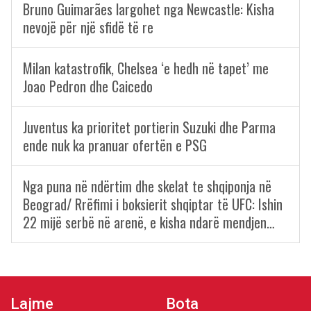
Bruno Guimarães largohet nga Newcastle: Kisha
nevojë për një sfidë të re
Milan katastrofik, Chelsea ‘e hedh në tapet’ me
Joao Pedron dhe Caicedo
Juventus ka prioritet portierin Suzuki dhe Parma
ende nuk ka pranuar ofertën e PSG
Nga puna në ndërtim dhe skelat te shqiponja në
Beograd/ Rrëfimi i boksierit shqiptar të UFC: Ishin
22 mijë serbë në arenë, e kisha ndarë mendjen…
Lajme
Bota