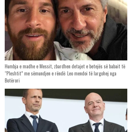
Humbja e madhe e Messit, zbardhen detajet e betejës së babait të
“Pleshtit” me sëmundjen e rëndë: Leo mendoi të largohej nga
Botërori