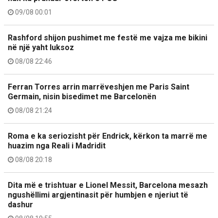
09/08 00:01
Rashford shijon pushimet me festë me vajza me bikini
në një yaht luksoz
08/08 22:46
Ferran Torres arrin marrëveshjen me Paris Saint
Germain, nisin bisedimet me Barcelonën
08/08 21:24
Roma e ka seriozisht për Endrick, kërkon ta marrë me
huazim nga Reali i Madridit
08/08 20:18
Dita më e trishtuar e Lionel Messit, Barcelona mesazh
ngushëllimi argjentinasit për humbjen e njeriut të
dashur