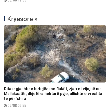
08/08 19:55
Kryesore »
Dita e gjashtë e betejës me flakët, zjarret vijojnë në
Mallakastër, dhjetëra hektarë pyje, ullishte e vreshta
të përfshira
09/08 09:55