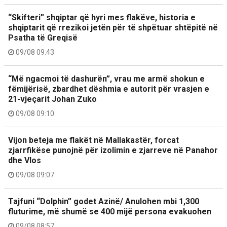
“Skifteri” shqiptar që hyri mes flakëve, historia e
shqiptarit që rrezikoi jetën për të shpëtuar shtëpitë në
Psatha të Greqisë
09/08 09:43
“Më ngacmoi të dashurën”, vrau me armë shokun e
fëmijërisë, zbardhet dëshmia e autorit për vrasjen e
21-vjeçarit Johan Zuko
09/08 09:10
Vijon beteja me flakët në Mallakastër, forcat
zjarrfikëse punojnë për izolimin e zjarreve në Panahor
dhe Vlos
09/08 09:07
Tajfuni “Dolphin” godet Azinë/ Anulohen mbi 1,300
fluturime, më shumë se 400 mijë persona evakuohen
09/08 08:57