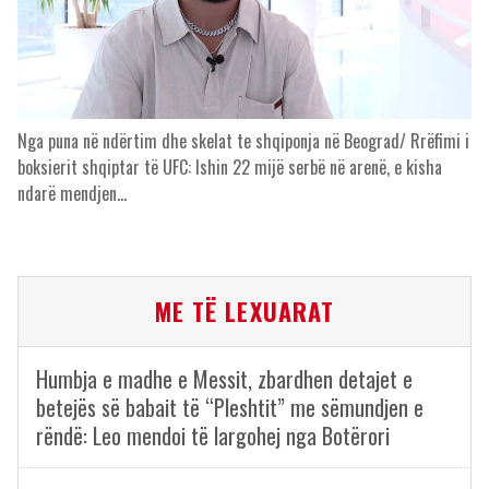
Nga puna në ndërtim dhe skelat te shqiponja në Beograd/ Rrëfimi i
boksierit shqiptar të UFC: Ishin 22 mijë serbë në arenë, e kisha
ndarë mendjen…
ME TË LEXUARAT
Humbja e madhe e Messit, zbardhen detajet e
betejës së babait të “Pleshtit” me sëmundjen e
rëndë: Leo mendoi të largohej nga Botërori