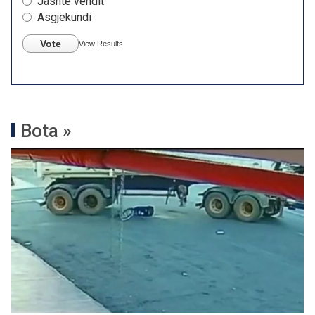
Jashtë vendit
Asgjëkundi
Vote
View Results
Bota »