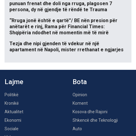
punuan frenat dhe doli nga rruga, plagosen 7
persona, dy në gjendje të rëndë te Trauma
“Rruga jonë është e qartë”/ BE nën presion për
anëtarët e rinj, Rama për Financial Times:
Shqipëria ndodhet në momentin më të mirë
Tezja dhe nipi gjenden të vdekur në një
apartament në Napoli, mister rrethanat e ngjarjes
Lajme
Bota
Politikë
Opinion
Kronikë
Koment
Aktualitet
Kosova dhe Rajoni
Ekonomi
Shkencë dhe Teknologji
Sociale
Auto