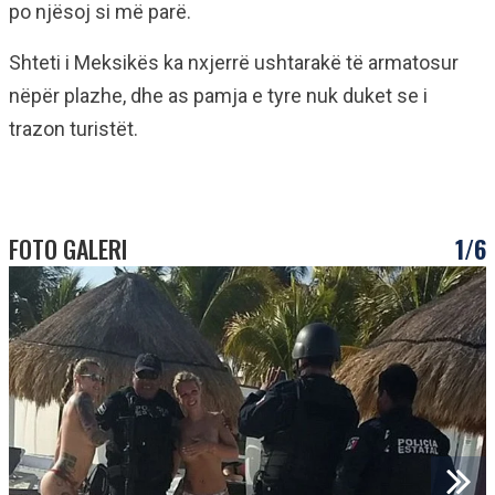
po njësoj si më parë.
Shteti i Meksikës ka nxjerrë ushtarakë të armatosur
nëpër plazhe, dhe as pamja e tyre nuk duket se i
trazon turistët.
FOTO GALERI
1/6