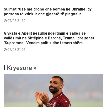
Sulmet ruse me dronë dhe bomba në Ukrainë, dy
persona të vdekur dhe gjashtë të plagosur
07/08 21:39
Gjykata e Apelit pezulloi ndërtimin e sallës së
vallëzimit në Shtëpinë e Bardhë, Trump i drejtohet
‘Supremes’: Vendim politik dhe i tmerrshëm
07/08 21:01
Kryesore »