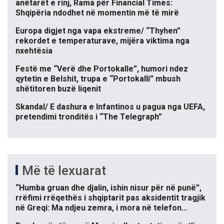
anëtarët e rinj, Rama për Financial Times:
Shqipëria ndodhet në momentin më të mirë
Europa digjet nga vapa ekstreme/ “Thyhen”
rekordet e temperaturave, mijëra viktima nga
nxehtësia
Festë me “Verë dhe Portokalle”, humori ndez
qytetin e Belshit, trupa e “Portokalli” mbush
shëtitoren buzë liqenit
Skandal/ E dashura e Infantinos u pagua nga UEFA,
pretendimi tronditës i “The Telegraph”
Më të lexuarat
“Humba gruan dhe djalin, ishin nisur për në punë”,
rrëfimi rrëqethës i shqiptarit pas aksidentit tragjik
në Greqi: Ma ndjeu zemra, i mora në telefon…