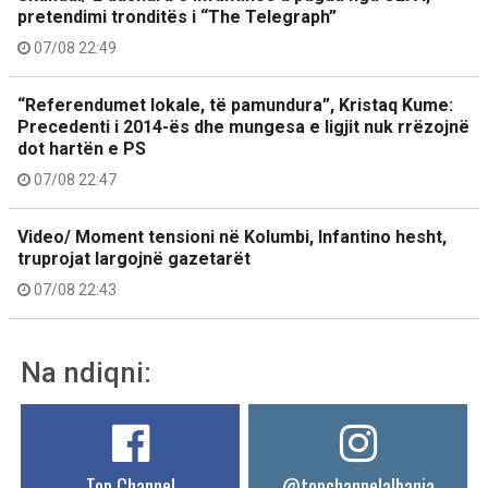
pretendimi tronditës i “The Telegraph”
07/08 22:49
“Referendumet lokale, të pamundura”, Kristaq Kume:
Precedenti i 2014-ës dhe mungesa e ligjit nuk rrëzojnë
dot hartën e PS
07/08 22:47
Video/ Moment tensioni në Kolumbi, Infantino hesht,
truprojat largojnë gazetarët
07/08 22:43
Na ndiqni:
Top Channel
@topchannelalbania