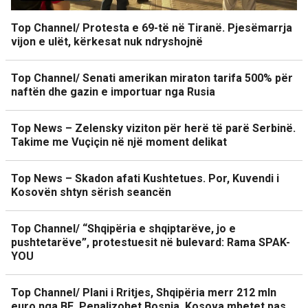
Top Channel/ Protesta e 69-të në Tiranë. Pjesëmarrja
vijon e ulët, kërkesat nuk ndryshojnë
Top Channel/ Senati amerikan miraton tarifa 500% për
naftën dhe gazin e importuar nga Rusia
Top News – Zelensky viziton për herë të parë Serbinë.
Takime me Vuçiçin në një moment delikat
Top News – Skadon afati Kushtetues. Por, Kuvendi i
Kosovën shtyn sërish seancën
Top Channel/ “Shqipëria e shqiptarëve, jo e
pushtetarëve”, protestuesit në bulevard: Rama SPAK-
YOU
Top Channel/ Plani i Rritjes, Shqipëria merr 212 mln
euro nga BE. Penalizohet Bosnja, Kosova mbetet pas