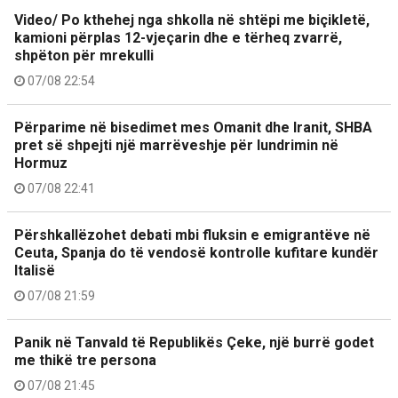
Video/ Po kthehej nga shkolla në shtëpi me biçikletë,
kamioni përplas 12-vjeçarin dhe e tërheq zvarrë,
shpëton për mrekulli
07/08 22:54
Përparime në bisedimet mes Omanit dhe Iranit, SHBA
pret së shpejti një marrëveshje për lundrimin në
Hormuz
07/08 22:41
Përshkallëzohet debati mbi fluksin e emigrantëve në
Ceuta, Spanja do të vendosë kontrolle kufitare kundër
Italisë
07/08 21:59
Panik në Tanvald të Republikës Çeke, një burrë godet
me thikë tre persona
07/08 21:45