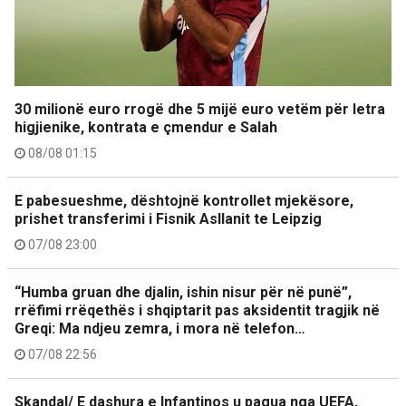
30 milionë euro rrogë dhe 5 mijë euro vetëm për letra
higjienike, kontrata e çmendur e Salah
08/08 01:15
E pabesueshme, dështojnë kontrollet mjekësore,
prishet transferimi i Fisnik Asllanit te Leipzig
07/08 23:00
“Humba gruan dhe djalin, ishin nisur për në punë”,
rrëfimi rrëqethës i shqiptarit pas aksidentit tragjik në
Greqi: Ma ndjeu zemra, i mora në telefon…
07/08 22:56
Skandal/ E dashura e Infantinos u pagua nga UEFA,