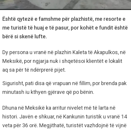
Është qytezë e famshme për plazhistë, me resorte e
me turistë të huaj e të pasur, por kohët e fundit është
bërë si skenë lufte.
Dy persona u vranë në plazhin Kaleta të Akapulkos, në
Meksikë, por ngjarja nuk i shqetësoi klientët e lokalit
aq sa për të ndërprerë pijet.
Sigurisht, pati disa që vrapuan në fillim, por brenda pak
minutash iu kthyen gjërave që po bënin.
Dhuna në Meksikë ka arritur nivelet më të larta në
histori. Javën e shkuar, në Kankunin turistik u vranë 14
veta për 36 orë. Megjithatë, turistët vazhdojnë të vijnë