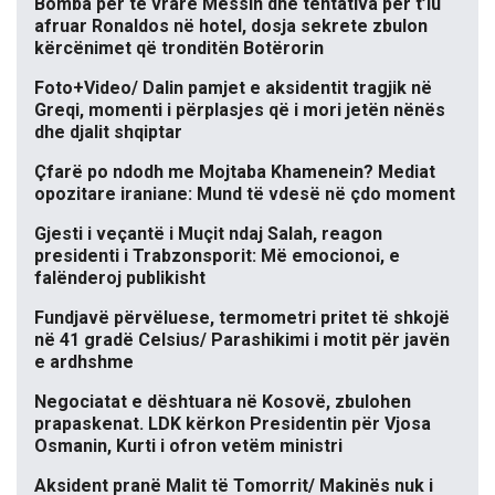
Bomba për të vrarë Messin dhe tentativa për t’iu
afruar Ronaldos në hotel, dosja sekrete zbulon
kërcënimet që tronditën Botërorin
Foto+Video/ Dalin pamjet e aksidentit tragjik në
Greqi, momenti i përplasjes që i mori jetën nënës
dhe djalit shqiptar
Çfarë po ndodh me Mojtaba Khamenein? Mediat
opozitare iraniane: Mund të vdesë në çdo moment
Gjesti i veçantë i Muçit ndaj Salah, reagon
presidenti i Trabzonsporit: Më emocionoi, e
falënderoj publikisht
Fundjavë përvëluese, termometri pritet të shkojë
në 41 gradë Celsius/ Parashikimi i motit për javën
e ardhshme
Negociatat e dështuara në Kosovë, zbulohen
prapaskenat. LDK kërkon Presidentin për Vjosa
Osmanin, Kurti i ofron vetëm ministri
Aksident pranë Malit të Tomorrit/ Makinës nuk i