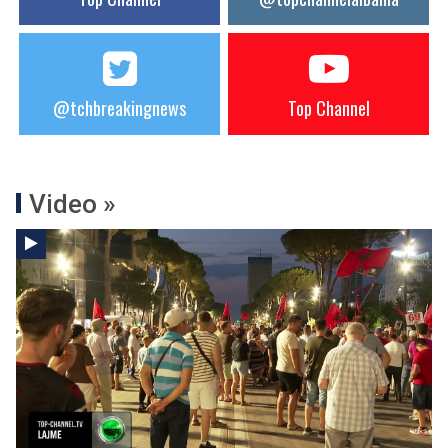
@tchbreakingnews
Top Channel
Video »