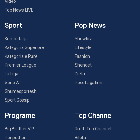
Video
Top News LIVE
Sport
Pop News
Kombëtarja
Showbiz
Kategoria Superiore
Lifestyle
Kategoria e Parë
Fashion
Premier League
Shëndeti
La Liga
Dieta
Serie A
Receta gatimi
Shumësportësh
Sport Gossip
Programe
Top Channel
Big Brother VIP
Rreth Top Channel
Për’puthen
Bileta