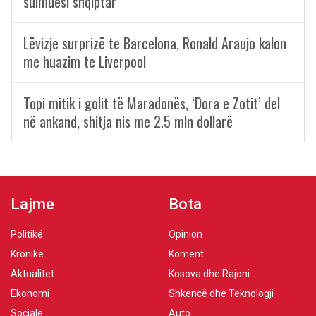
sulmuesi shqiptar
Lëvizje surprizë te Barcelona, Ronald Araujo kalon
me huazim te Liverpool
Topi mitik i golit të Maradonës, ‘Dora e Zotit’ del
në ankand, shitja nis me 2.5 mln dollarë
Lajme
Bota
Politikë
Opinion
Kronikë
Koment
Aktualitet
Kosova dhe Rajoni
Ekonomi
Shkencë dhe Teknologji
Sociale
Auto