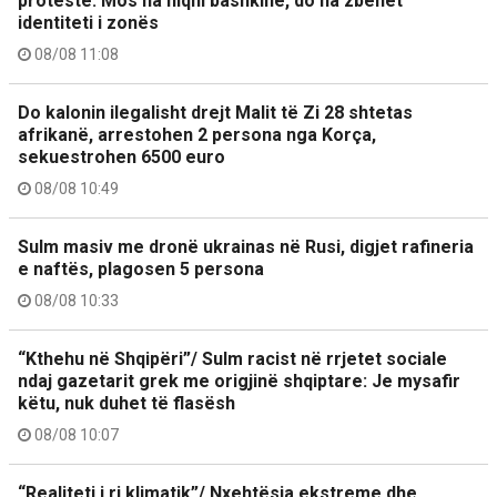
protestë: Mos na hiqni bashkinë, do na zbehet
identiteti i zonës
08/08 11:08
Do kalonin ilegalisht drejt Malit të Zi 28 shtetas
afrikanë, arrestohen 2 persona nga Korça,
sekuestrohen 6500 euro
08/08 10:49
Sulm masiv me dronë ukrainas në Rusi, digjet rafineria
e naftës, plagosen 5 persona
08/08 10:33
“Kthehu në Shqipëri”/ Sulm racist në rrjetet sociale
ndaj gazetarit grek me origjinë shqiptare: Je mysafir
këtu, nuk duhet të flasësh
08/08 10:07
“Realiteti i ri klimatik”/ Nxehtësia ekstreme dhe