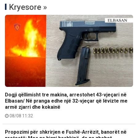
Kryesore »
Dogji qëllimisht tre makina, arrestohet 43-vjeçari në
Elbasan/ Në pranga edhe një 32-vjeçar që lëvizte me
armë zjarri dhe kokainë
08/08 11:32
Propozimi për shkrirjen e Fushë-Arrëzit, banorët në