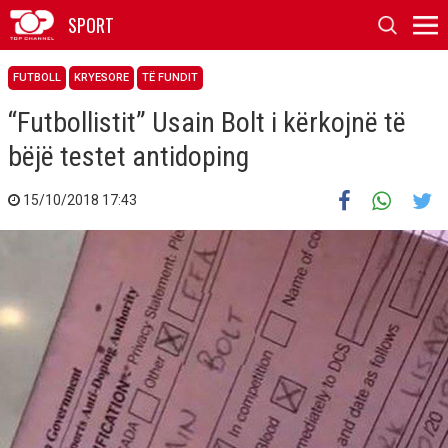
SPORT
FUTBOLL
KRYESORE
TË FUNDIT
“Futbollistit” Usain Bolt i kërkojnë të
bëjë testet antidoping
15/10/2018 17:43