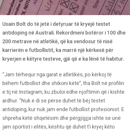
Usain Bolt do të jetë i detyruar të kryejë testet
antidoping në Australi. Rekordmeni botëror i 100 dhe
200 metrave në atletikë, që ka vendosur të nisë
karrierën e futbollistit, ka marrë një kërkesë për
kryerjen e këtyre testeve, gjë që e ka lënë të habitur.
“Jam tërhequr nga garat e atletikës, po kërkoj të
bëhem futbollist dhe shikoni këtë”, tha Bolt në profilin
e tij në Instagram, ku zbuloi edhe njoftimin që i kishte
ardhur. “Nuk e di se përse duhet të bëj testet
antidoping, kur nuk jam ende futbollist profesionist. E
shpreha këtë shqetësim dhe përgjigjja ishte se unë
jam sportist i elitës, kështu që duhet t’i kryej këto