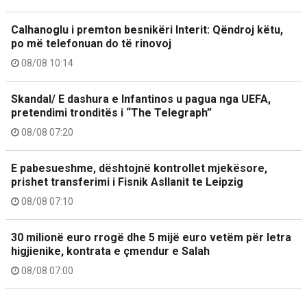
Calhanoglu i premton besnikëri Interit: Qëndroj këtu,
po më telefonuan do të rinovoj
08/08 10:14
Skandal/ E dashura e Infantinos u pagua nga UEFA,
pretendimi tronditës i “The Telegraph”
08/08 07:20
E pabesueshme, dështojnë kontrollet mjekësore,
prishet transferimi i Fisnik Asllanit te Leipzig
08/08 07:10
30 milionë euro rrogë dhe 5 mijë euro vetëm për letra
higjienike, kontrata e çmendur e Salah
08/08 07:00