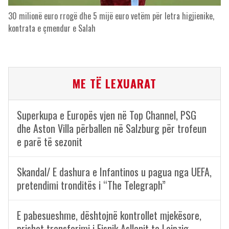
30 milionë euro rrogë dhe 5 mijë euro vetëm për letra higjienike,
kontrata e çmendur e Salah
ME TË LEXUARAT
Superkupa e Europës vjen në Top Channel, PSG
dhe Aston Villa përballen në Salzburg për trofeun
e parë të sezonit
Skandal/ E dashura e Infantinos u pagua nga UEFA,
pretendimi tronditës i “The Telegraph”
E pabesueshme, dështojnë kontrollet mjekësore,
prishet transferimi i Fisnik Asllanit te Leipzig