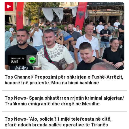
Top Channel/ Propozimi për shkrirjen e Fushë-Arrëzit,
banorët në protestë: Mos na hiqni bashkinë
Top News- Spanja shkatërron rrjetin kriminal algjerian/
Trafikonin emigrantë dhe drogë në Mesdhe
Top News- ‘Alo, policia’! 1 mijë telefonata në ditë,
çfarë ndodh brenda sallës operative të Tiranës