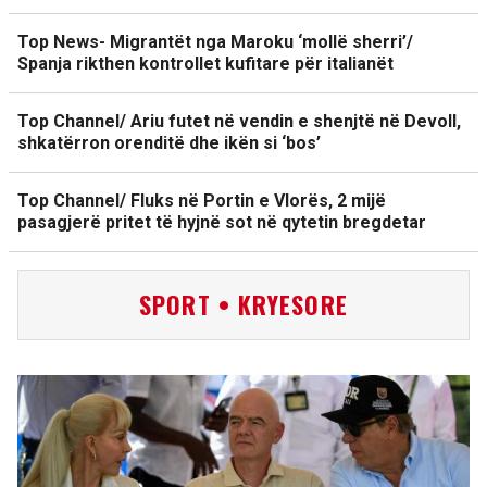
Top News- Migrantët nga Maroku ‘mollë sherri’/
Spanja rikthen kontrollet kufitare për italianët
Top Channel/ Ariu futet në vendin e shenjtë në Devoll,
shkatërron orenditë dhe ikën si ‘bos’
Top Channel/ Fluks në Portin e Vlorës, 2 mijë
pasagjerë pritet të hyjnë sot në qytetin bregdetar
SPORT • KRYESORE