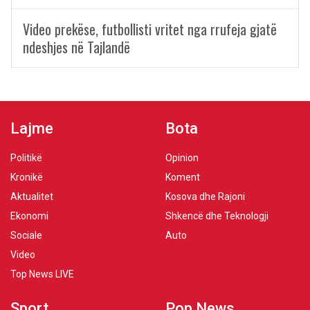
Video prekëse, futbollisti vritet nga rrufeja gjatë
ndeshjes në Tajlandë
Lajme
Bota
Politikë
Opinion
Kronikë
Koment
Aktualitet
Kosova dhe Rajoni
Ekonomi
Shkencë dhe Teknologji
Sociale
Auto
Video
Top News LIVE
Sport
Pop News