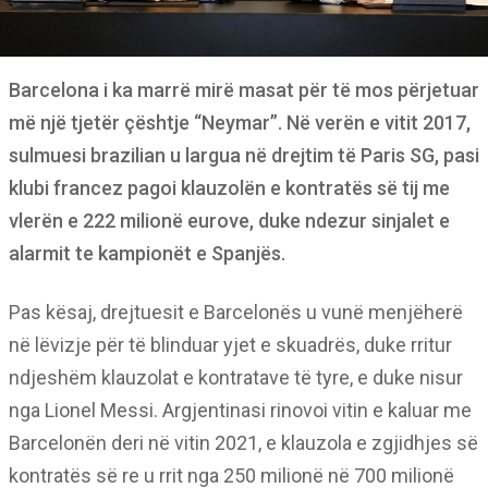
Barcelona i ka marrë mirë masat për të mos përjetuar
më një tjetër çështje “Neymar”. Në verën e vitit 2017,
sulmuesi brazilian u largua në drejtim të Paris SG, pasi
klubi francez pagoi klauzolën e kontratës së tij me
vlerën e 222 milionë eurove, duke ndezur sinjalet e
alarmit te kampionët e Spanjës.
Pas kësaj, drejtuesit e Barcelonës u vunë menjëherë
në lëvizje për të blinduar yjet e skuadrës, duke rritur
ndjeshëm klauzolat e kontratave të tyre, e duke nisur
nga Lionel Messi. Argjentinasi rinovoi vitin e kaluar me
Barcelonën deri në vitin 2021, e klauzola e zgjidhjes së
kontratës së re u rrit nga 250 milionë në 700 milionë