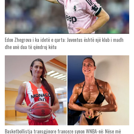
Edon Zhegrova i ka idetë e qarta: Juventus është një klub i madh
dhe unë dua të qëndroj këtu
Basketbollistja transgjinore franceze synon WNBA-në: Nëse më