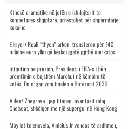
Kthesë dramatike në jetën e ish-lojtarit të
kombëtares shqiptare, arrestohet për shpërndarje
kokaine
E kryer/ Reali “thyen” arkën, transferon për 140
milionë euro yllin që kërkoi gjatë gjithë merkatos
Infantino në presion, Presidenti i FIFA-s i bën
premtimin e bujshëm Marokut në këmbim të
votës: Do organizoni finalen e Botërorit 2030
Video/ Zhegrova i jep fitoren Juventusit ndaj
Chelseat, shkëlqen me një supergol në Hong Kong
Mbyllet telenovela, Vinicius Jr vendos të ardhmen,