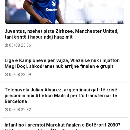
Juventus, nxehet pista Zirkzee, Manchester United,
tani është i hapur ndaj huazimit
05/08 23:56
Liga e Kampioneve për vajza, Vllaznisë nuk i mjafton
Megi Doçi, shkodranet nuk arrijnë finalen e grupit
05/08 23:09
Telenovela Julian Alvarez, argjentinasi gati të rrisë
presionin mbi Atletico Madrid për t’u transferuar te
Barcelona
05/08 22:32
Infantino i premtoi Marokut finalen e Botërorit 2030?