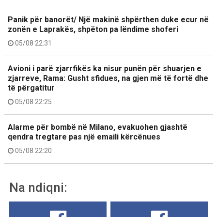
Panik për banorët/ Një makinë shpërthen duke ecur në
zonën e Laprakës, shpëton pa lëndime shoferi
05/08 22:31
Avioni i parë zjarrfikës ka nisur punën për shuarjen e
zjarreve, Rama: Gusht sfidues, na gjen më të fortë dhe
të përgatitur
05/08 22:25
Alarme për bombë në Milano, evakuohen gjashtë
qendra tregtare pas një emaili kërcënues
05/08 22:20
Na ndiqni: