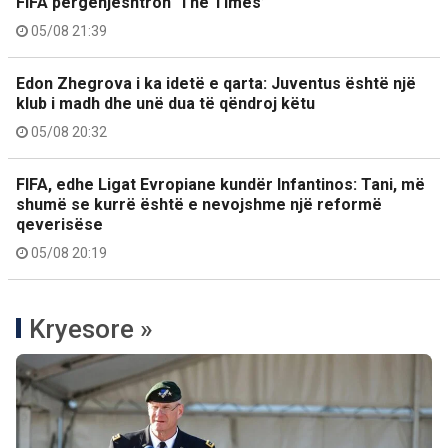
FIFA përgënjeshtron ‘The Times’
05/08 21:39
Edon Zhegrova i ka idetë e qarta: Juventus është një
klub i madh dhe unë dua të qëndroj këtu
05/08 20:32
FIFA, edhe Ligat Evropiane kundër Infantinos: Tani, më
shumë se kurrë është e nevojshme një reformë
qeverisëse
05/08 20:19
Kryesore »