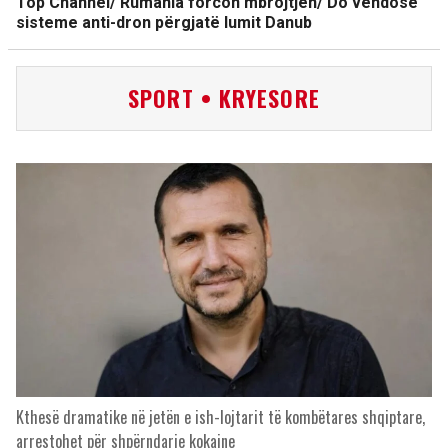
Top Channel/ Rumania forcon mbrojtjen/ Do vendosë
sisteme anti-dron përgjatë lumit Danub
SPORT • KRYESORE
Kthesë dramatike në jetën e ish-lojtarit të kombëtares shqiptare,
arrestohet për shpërndarje kokaine