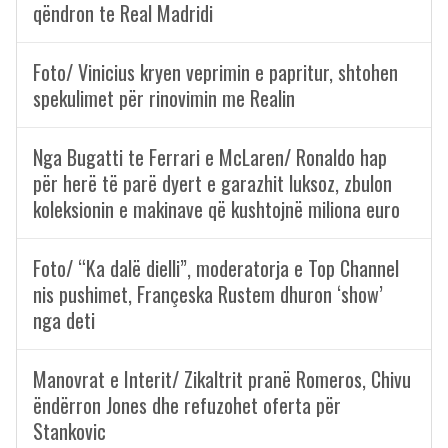
qëndron te Real Madridi
Foto/ Vinicius kryen veprimin e papritur, shtohen
spekulimet për rinovimin me Realin
Nga Bugatti te Ferrari e McLaren/ Ronaldo hap
për herë të parë dyert e garazhit luksoz, zbulon
koleksionin e makinave që kushtojnë miliona euro
Foto/ “Ka dalë dielli”, moderatorja e Top Channel
nis pushimet, Françeska Rustem dhuron ‘show’
nga deti
Manovrat e Interit/ Zikaltrit pranë Romeros, Chivu
ëndërron Jones dhe refuzohet oferta për
Stankovic