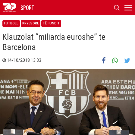
SPORT
FUTBOLL
KRYESORE
TË FUNDIT
Klauzolat “miliarda euroshe” te
Barcelona
14/10/2018 13:33