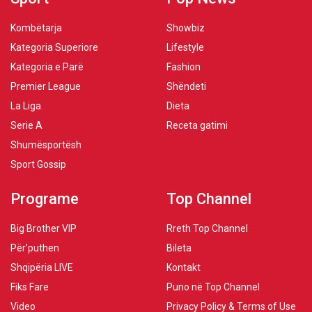
Kombëtarja
Showbiz
Kategoria Superiore
Lifestyle
Kategoria e Parë
Fashion
Premier League
Shëndeti
La Liga
Dieta
Serie A
Receta gatimi
Shumësportësh
Sport Gossip
Programe
Top Channel
Big Brother VIP
Rreth Top Channel
Për’puthen
Bileta
Shqipëria LIVE
Kontakt
Fiks Fare
Puno në Top Channel
Video
Privacy Policy & Terms of Use