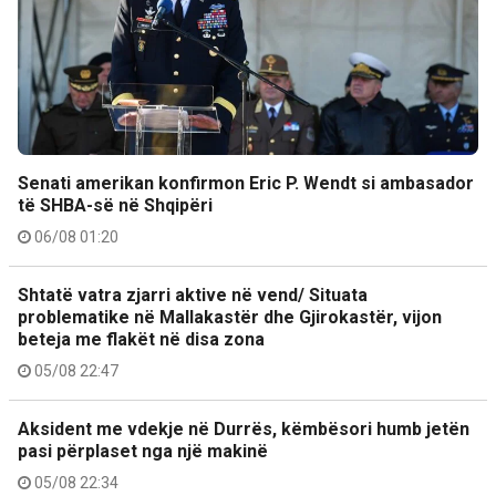
Senati amerikan konfirmon Eric P. Wendt si ambasador
të SHBA-së në Shqipëri
06/08 01:20
Shtatë vatra zjarri aktive në vend/ Situata
problematike në Mallakastër dhe Gjirokastër, vijon
beteja me flakët në disa zona
05/08 22:47
Aksident me vdekje në Durrës, këmbësori humb jetën
pasi përplaset nga një makinë
05/08 22:34