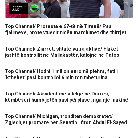
Top Channel/ Protesta e 67-të në Tiranë/ Pas
fjalimeve, protestuesit nisën marshimet dhe thirrjet
Top Channel/ Zjarret, shtatë vatra aktive/ Flakët
jashtë kontrollit në Mallakastër, kalojnë në Patos
Top Channel/ Hodhi 1 milion euro në plehra, fati i
‘kthehet’ pasi kontrolloi 6 mln ton mbeturina
Top Channel/ Aksident me vdekje në Durrës,
këmbësori humb jetën pasi përplaset nga një makinë
Top Channel/ Michigan, tronditen demokratët/
Zgjedhjet promare për Senatin i fiton Abdul El-Sayed