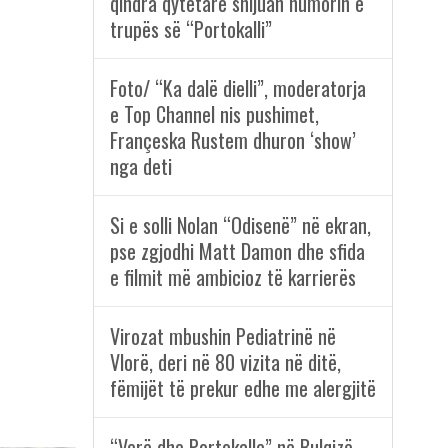
qindra qytetarë shijuan humorin e
trupës së “Portokalli”
Foto/ “Ka dalë dielli”, moderatorja
e Top Channel nis pushimet,
Françeska Rustem dhuron ‘show’
nga deti
Si e solli Nolan “Odisenë” në ekran,
pse zgjodhi Matt Damon dhe sfida
e filmit më ambicioz të karrierës
Virozat mbushin Pediatrinë në
Vlorë, deri në 80 vizita në ditë,
fëmijët të prekur edhe me alergjitë
“Verë dhe Portokalle” në Bulqizë,