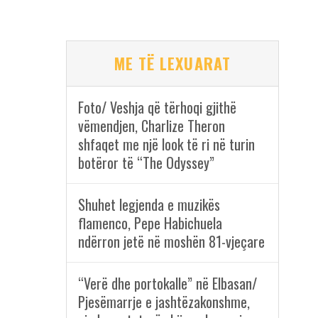
ME TË LEXUARAT
Foto/ Veshja që tërhoqi gjithë
vëmendjen, Charlize Theron
shfaqet me një look të ri në turin
botëror të “The Odyssey”
Shuhet legjenda e muzikës
flamenco, Pepe Habichuela
ndërron jetë në moshën 81-vjeçare
“Verë dhe portokalle” në Elbasan/
Pjesëmarrje e jashtëzakonshme,