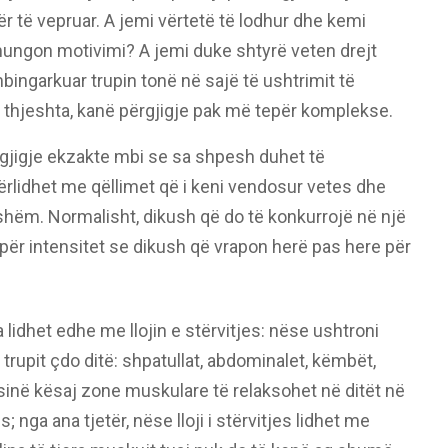
r të vepruar. A jemi vërtetë të lodhur dhe kemi
ungon motivimi? A jemi duke shtyrë veten drejt
mbingarkuar trupin tonë në sajë të ushtrimit të
ë thjeshta, kanë përgjigje pak më tepër komplekse.
rgjigje ekzakte mbi se sa shpesh duhet të
rlidhet me qëllimet që i keni vendosur vetes dhe
yshëm. Normalisht, dikush që do të konkurrojë në një
ër intensitet se dikush që vrapon herë pas here për
lidhet edhe me llojin e stërvitjes: nëse ushtroni
rupit çdo ditë: shpatullat, abdominalet, këmbët,
sinë kësaj zone muskulare të relaksohet në ditët në
 nga ana tjetër, nëse lloji i stërvitjes lidhet me