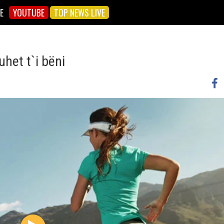
E
YOUTUBE
TOP NEWS LIVE
uhet t`i bëni