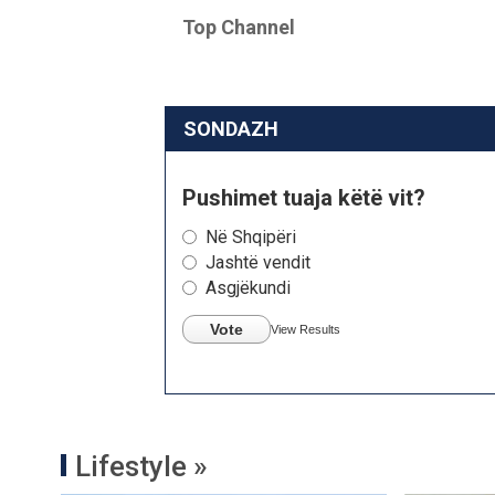
Top Channel
SONDAZH
Pushimet tuaja këtë vit?
Në Shqipëri
Jashtë vendit
Asgjëkundi
Vote
View Results
Lifestyle »