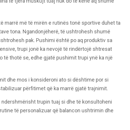
iplina të tjera muskujt tuaj nuk do të kenë aq shumë
të marrë më të mirën e rutinës tonë sportive duhet ta
itave tona. Ngandonjëherë, të ushtrohesh shumë
shtrohesh pak. Pushimi është po aq produktiv sa
tensive, trupi jonë ka nevojë të rindërtojë shtresat
 të thotë se, edhe gjatë pushimit trupi ynë ka një
imit dhe mos i konsideroni ato si dështime por si
abilizuar përfitimet që ka marrë gjatë trajnimit.
i ndershmërisht trupin tuaj si dhe të konsultoheni
 rutine të personalizuar që balancon ushtrimin dhe