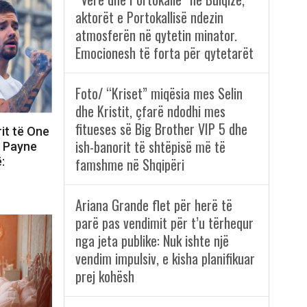
aktorët e Portokallisë ndezin
atmosferën në qytetin minator.
Emocionesh të forta për qytetarët
Foto/ “Kriset” miqësia mes Selin
dhe Kristit, çfarë ndodhi mes
fitueses së Big Brother VIP 5 dhe
rit të One
ish-banorit të shtëpisë më të
m Payne
:
famshme në Shqipëri
Ariana Grande flet për herë të
parë pas vendimit për t’u tërhequr
nga jeta publike: Nuk ishte një
vendim impulsiv, e kisha planifikuar
prej kohësh