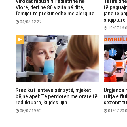
Virozat mbushin Pediatrinë në
Tarifa shë
Vlorë, deri në 80 vizita në ditë,
të paguaj
fëmijët të prekur edhe me alergjitë
janë të p
shqiptare
04/08 12:27
19/07 16:
Rreziku i lenteve për sytë, mjekët
Urgjenca 
bëjnë apel: Të përdoren me orare të
rritja e fl
reduktuara, kujdes ujin
sezonit tu
05/07 19:52
01/07 20: