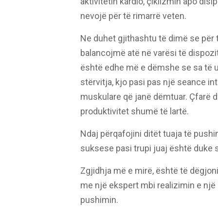
aktivitetin kardio, çiklizmin apo dis
nevojë për të rimarrë veten.
Ne duhet gjithashtu të dimë se për 
balancojmë atë në varësi të dispoz
është edhe më e dëmshe se sa të u
stërvitja, kjo pasi pas një seance in
muskulare që janë dëmtuar. Çfarë do
produktivitet shumë të lartë.
Ndaj përqafojini ditët tuaja të push
suksese pasi trupi juaj është duke st
Zgjidhja më e mirë, është të dëgjon
me një ekspert mbi realizimin e një
pushimin.