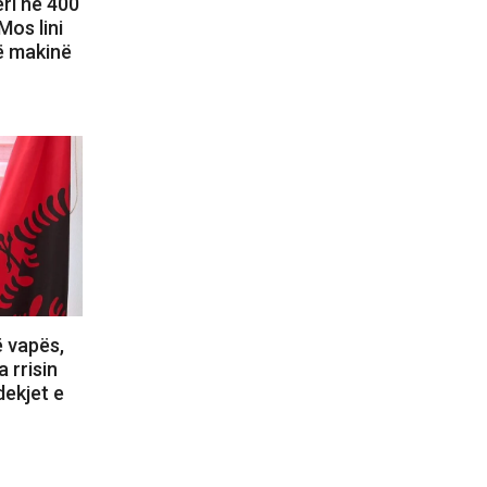
ri në 400
Mos lini
ë makinë
ë vapës,
 rrisin
dekjet e