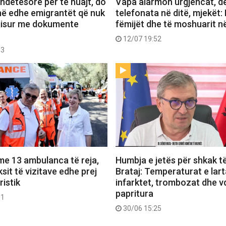
ndetësore për të huajt, do
Vapa alarmon urgjencat, de
në edhe emigrantët që nuk
telefonata në ditë, mjekët: 
ajisur me dokumente
fëmijët dhe të moshuarit n
12/07 19:52
03
me 13 ambulanca të reja,
Humbja e jetës për shkak t
uksit të vizitave edhe prej
Brataj: Temperaturat e larta
ristik
infarktet, trombozat dhe v
papritura
01
30/06 15:25