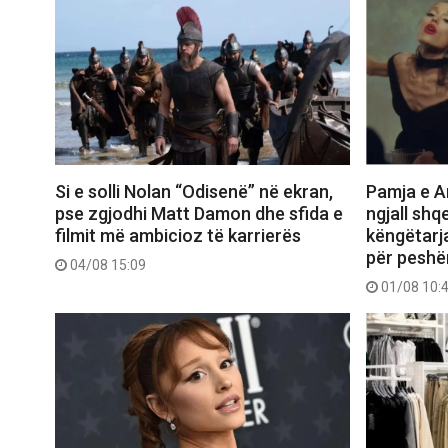
Si e solli Nolan “Odisenë” në ekran,
Pamja e Ar
pse zgjodhi Matt Damon dhe sfida e
ngjall shq
filmit më ambicioz të karrierës
këngëtarj
për peshë
04/08 15:09
01/08 10: