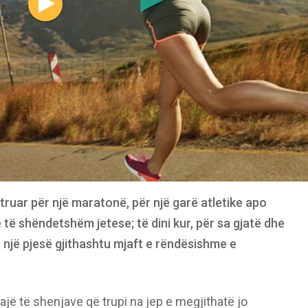
truar për një maratonë, për një garë atletike apo
ë të shëndetshëm jetese; të dini kur, për sa gjatë dhe
 një pjesë gjithashtu mjaft e rëndësishme e
jë të shenjave që trupi na jep e megjithatë jo