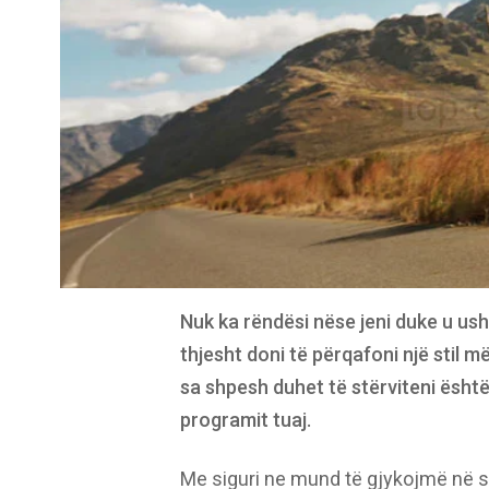
Nuk ka rëndësi nëse jeni duke u ush
thjesht doni të përqafoni një stil m
sa shpesh duhet të stërviteni është
programit tuaj.
Me siguri ne mund të gjykojmë në sa