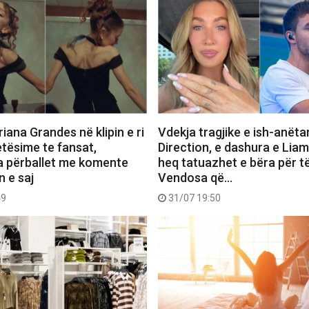
iana Grandes në klipin e ri
Vdekja tragjike e ish-anëta
etësime te fansat,
Direction, e dashura e Lia
a përballet me komente
heq tatuazhet e bëra për të
n e saj
Vendosa që…
49
31/07 19:50