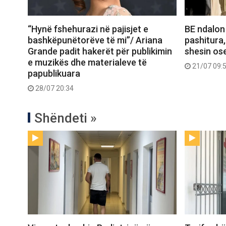
“Hynë fshehurazi në pajisjet e
BE ndalon
bashkëpunëtorëve të mi”/ Ariana
pashitura,
Grande padit hakerët për publikimin
shesin ose
e muzikës dhe materialeve të
21/07 09:
papublikuara
28/07 20:34
Shëndeti »