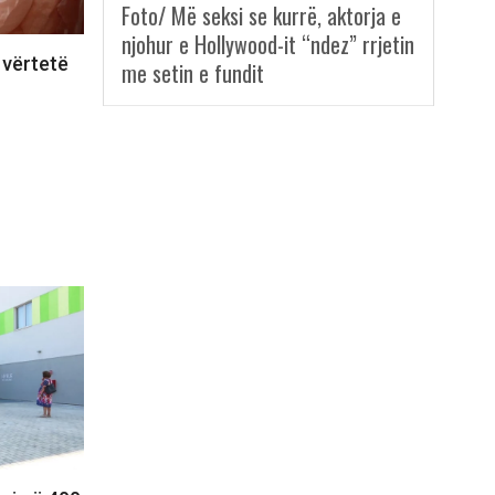
Foto/ Më seksi se kurrë, aktorja e
njohur e Hollywood-it “ndez” rrjetin
 vërtetë
me setin e fundit