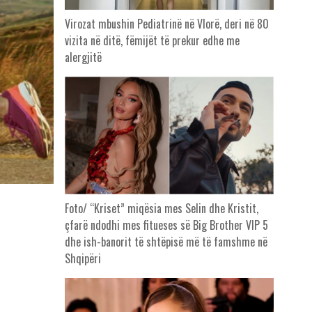
Virozat mbushin Pediatrinë në Vlorë, deri në 80
vizita në ditë, fëmijët të prekur edhe me
alergjitë
Foto/ “Kriset” miqësia mes Selin dhe Kristit,
çfarë ndodhi mes fitueses së Big Brother VIP 5
dhe ish-banorit të shtëpisë më të famshme në
Shqipëri