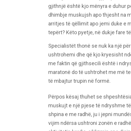
gjithnjë është kjo mënyra e duhur pë
dhimbje muskujsh apo thjesht na m
arritjes të qëllimit apo jemi duke e 
tepërt? Këto pyetje, në dukje fare t
Specialistët thonë se nuk ka një pë
ushtrohemi dhe që kjo kryesisht ndë
me faktin që gjithsecili është i ndr
maratonë do të ushtrohet me më tep
të mbajtur trupin në formë.
Përpos kësaj thuhet se shpeshtësia 
muskujt e një pjese të ndryshme të t
shpina e me radhë, ju i jepni mundë
vijim ndërsa ushtroni zonën e radhës;