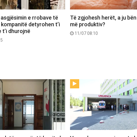
 asgjësimin e rrobave të
Të zgjohesh herët, a ju bën
 kompanitë detyrohen t’i
më produktiv?
 t’i dhurojnë
11/07 08:10
55