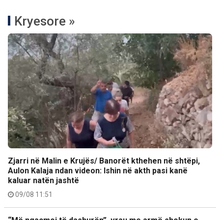
Kryesore »
Zjarri në Malin e Krujës/ Banorët kthehen në shtëpi,
Aulon Kalaja ndan videon: Ishin në akth pasi kanë
kaluar natën jashtë
09/08 11:51