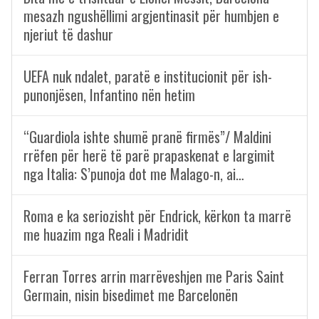
mesazh ngushëllimi argjentinasit për humbjen e
njeriut të dashur
UEFA nuk ndalet, paratë e institucionit për ish-
punonjësen, Infantino nën hetim
“Guardiola ishte shumë pranë firmës”/ Maldini
rrëfen për herë të parë prapaskenat e largimit
nga Italia: S’punoja dot me Malago-n, ai…
Roma e ka seriozisht për Endrick, kërkon ta marrë
me huazim nga Reali i Madridit
Ferran Torres arrin marrëveshjen me Paris Saint
Germain, nisin bisedimet me Barcelonën