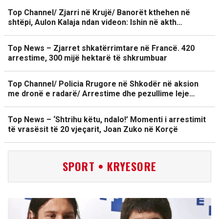
Top Channel/ Zjarri në Krujë/ Banorët kthehen në
shtëpi, Aulon Kalaja ndan videon: Ishin në akth…
Top News – Zjarret shkatërrimtare në Francë. 420
arrestime, 300 mijë hektarë të shkrumbuar
Top Channel/ Policia Rrugore në Shkodër në aksion
me dronë e radarë/ Arrestime dhe pezullime leje…
Top News – ‘Shtrihu këtu, ndalo!’ Momenti i arrestimit
të vrasësit të 20 vjeçarit, Joan Zuko në Korçë
SPORT • KRYESORE