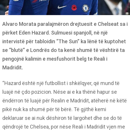
Alvaro Morata paralajmëron drejtuesit e Chelseat sa i
përket Eden Hazard. Sulmuesi spanjoll, në një
intervistë për tabloidin “The Sun” ka lënë të kuptohet
se “blutë” e Londrës do ta kenë shumë të vështirë ta
pengojnë kalimin e mesfushorit belg te Reali i
Madridit.
“Hazard është një futbollist i shkëlqyer, që mund të
luajë në çdo pozicion. Nëse ai e ka thënë hapur se
ëndërron të luajë për Realin e Madridit, atëherë në këtë
pikë nuk ka shumë për të bërë. Të gjithë kemi
deklaruar se ai nuk dëshiron të largohet dhe se do të
qëndrojë te Chelsea, por nëse Reali i Madridit vjen me