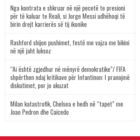
Nga kontrata e shkruar në një pecetë te presioni
për të kaluar te Reali, si Jorge Messi udhëhoqi të
birin drejt karrierës së tij ikonike
Rashford shijon pushimet, festë me vajza me bikini
në një jaht luksoz
“Ai është zgjedhur në mënyrë demokratike”/ FIFA
shpërthen ndaj kritikave për Infantinon: I pranojmë
diskutimet, por jo akuzat
Milan katastrofik, Chelsea e hedh në “tapet” me
Joao Pedron dhe Caicedo