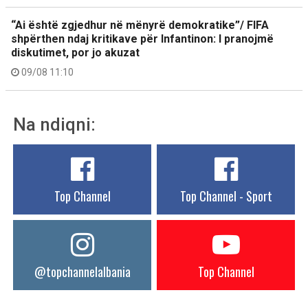
“Ai është zgjedhur në mënyrë demokratike”/ FIFA
shpërthen ndaj kritikave për Infantinon: I pranojmë
diskutimet, por jo akuzat
09/08 11:10
Na ndiqni:
Top Channel
Top Channel - Sport
@topchannelalbania
Top Channel