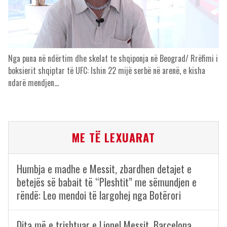
Nga puna në ndërtim dhe skelat te shqiponja në Beograd/ Rrëfimi i
boksierit shqiptar të UFC: Ishin 22 mijë serbë në arenë, e kisha
ndarë mendjen…
ME TË LEXUARAT
Humbja e madhe e Messit, zbardhen detajet e
betejës së babait të “Pleshtit” me sëmundjen e
rëndë: Leo mendoi të largohej nga Botërori
Dita më e trishtuar e Lionel Messit, Barcelona