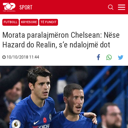
SPORT
FUTBOLL
KRYESORE
TË FUNDIT
Morata paralajmëron Chelsean: Nëse
Hazard do Realin, s’e ndalojmë dot
10/10/2018 11:44