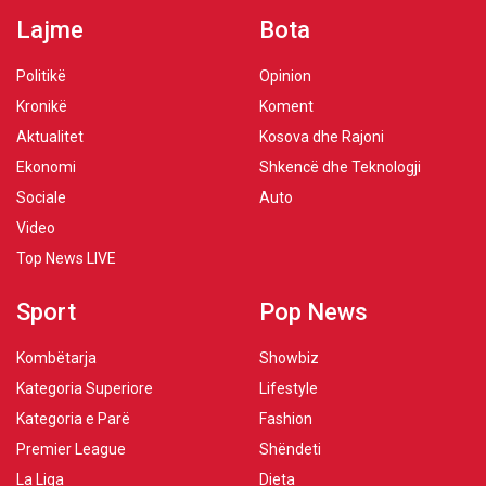
Lajme
Bota
Politikë
Opinion
Kronikë
Koment
Aktualitet
Kosova dhe Rajoni
Ekonomi
Shkencë dhe Teknologji
Sociale
Auto
Video
Top News LIVE
Sport
Pop News
Kombëtarja
Showbiz
Kategoria Superiore
Lifestyle
Kategoria e Parë
Fashion
Premier League
Shëndeti
La Liga
Dieta