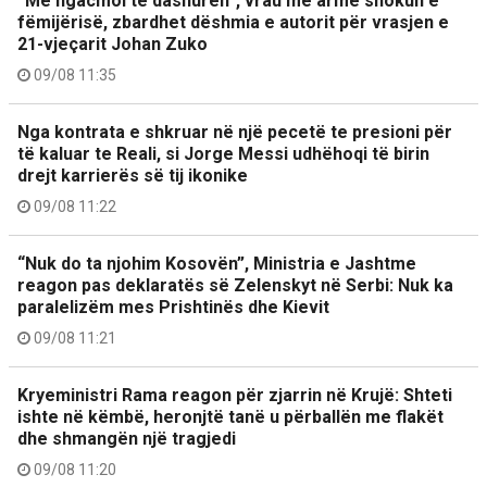
“Më ngacmoi të dashurën”, vrau me armë shokun e
fëmijërisë, zbardhet dëshmia e autorit për vrasjen e
21-vjeçarit Johan Zuko
09/08 11:35
Nga kontrata e shkruar në një pecetë te presioni për
të kaluar te Reali, si Jorge Messi udhëhoqi të birin
drejt karrierës së tij ikonike
09/08 11:22
“Nuk do ta njohim Kosovën”, Ministria e Jashtme
reagon pas deklaratës së Zelenskyt në Serbi: Nuk ka
paralelizëm mes Prishtinës dhe Kievit
09/08 11:21
Kryeministri Rama reagon për zjarrin në Krujë: Shteti
ishte në këmbë, heronjtë tanë u përballën me flakët
dhe shmangën një tragjedi
09/08 11:20