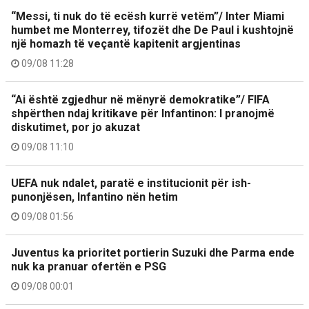
“Messi, ti nuk do të ecësh kurrë vetëm”/ Inter Miami
humbet me Monterrey, tifozët dhe De Paul i kushtojnë
një homazh të veçantë kapitenit argjentinas
09/08 11:28
“Ai është zgjedhur në mënyrë demokratike”/ FIFA
shpërthen ndaj kritikave për Infantinon: I pranojmë
diskutimet, por jo akuzat
09/08 11:10
UEFA nuk ndalet, paratë e institucionit për ish-
punonjësen, Infantino nën hetim
09/08 01:56
Juventus ka prioritet portierin Suzuki dhe Parma ende
nuk ka pranuar ofertën e PSG
09/08 00:01