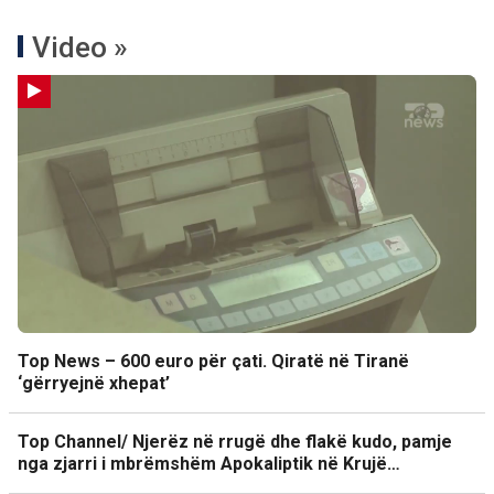
Video »
Top News – 600 euro për çati. Qiratë në Tiranë
‘gërryejnë xhepat’
Top Channel/ Njerëz në rrugë dhe flakë kudo, pamje
nga zjarri i mbrëmshëm Apokaliptik në Krujë…