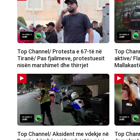
Top Channel/ Protesta e 67-të në
Top Channe
Tiranë/ Pas fjalimeve, protestuesit
aktive/ Fl
nisën marshimet dhe thirrjet
Mallakastë
Top Channel/ Aksident me vdekje në
Top Chann