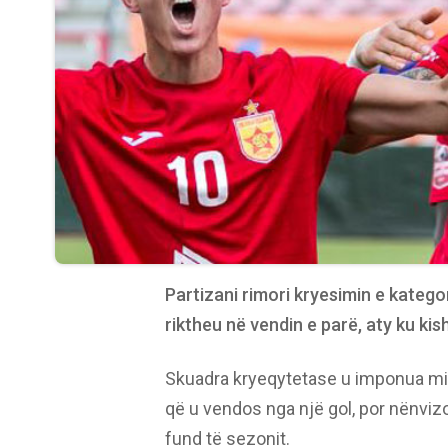
Partizani rimori kryesimin e katego
riktheu në vendin e parë, aty ku k
Skuadra kryeqytetase u imponua min
që u vendos nga një gol, por nënviz
fund të sezonit.