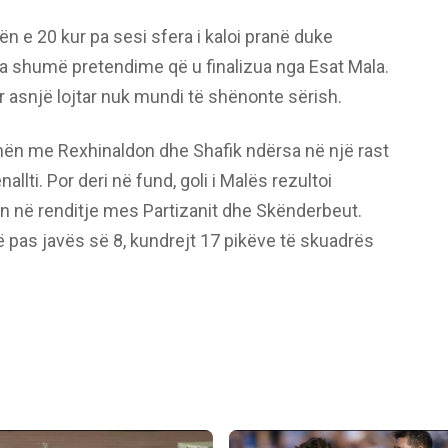
ën e 20 kur pa sesi sfera i kaloi pranë duke
pa shumë pretendime që u finalizua nga Esat Mala.
or asnjë lojtar nuk mundi të shënonte sërish.
shën me Rexhinaldon dhe Shafik ndërsa në një rast
llti. Por deri në fund, goli i Malës rezultoi
 në renditje mes Partizanit dhe Skënderbeut.
 pas javës së 8, kundrejt 17 pikëve të skuadrës