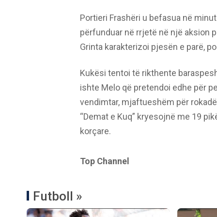
Portieri Frashëri u befasua në minut
përfunduar në rrjetë në një aksion 
Grinta karakterizoi pjesën e parë, p
Kukësi tentoi të rikthente baraspe
ishte Melo që pretendoi edhe për pena
vendimtar, mjaftueshëm për rokadën
“Demat e Kuq” kryesojnë me 19 pikë
korçare.
Top Channel
Futboll »