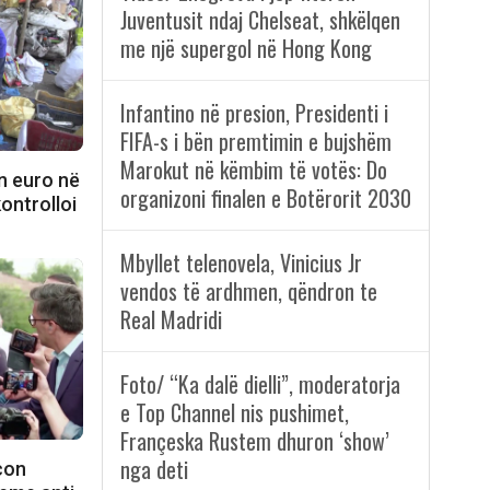
Juventusit ndaj Chelseat, shkëlqen
me një supergol në Hong Kong
Infantino në presion, Presidenti i
FIFA-s i bën premtimin e bujshëm
Marokut në këmbim të votës: Do
n euro në
organizoni finalen e Botërorit 2030
kontrolloi
Mbyllet telenovela, Vinicius Jr
vendos të ardhmen, qëndron te
Real Madridi
Foto/ “Ka dalë dielli”, moderatorja
e Top Channel nis pushimet,
Françeska Rustem dhuron ‘show’
nga deti
con