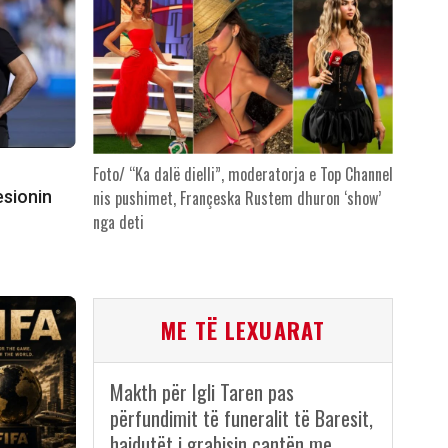
Foto/ “Ka dalë dielli”, moderatorja e Top Channel
esionin
nis pushimet, Françeska Rustem dhuron ‘show’
nga deti
ME TË LEXUARAT
Makth për Igli Taren pas
përfundimit të funeralit të Baresit,
hajdutët i grabisin çantën me