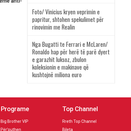
eme anti-
Foto/ Vinicius kryen veprimin e
papritur, shtohen spekulimet për
rinovimin me Realin
Nga Bugatti te Ferrari e McLaren/
Ronaldo hap për herë të parë dyert
e garazhit luksoz, zbulon
koleksionin e makinave që
kushtojnë miliona euro
Programe
Top Channel
Big Brother VIP
Rreth Top Channel
Për’puthen
Bileta