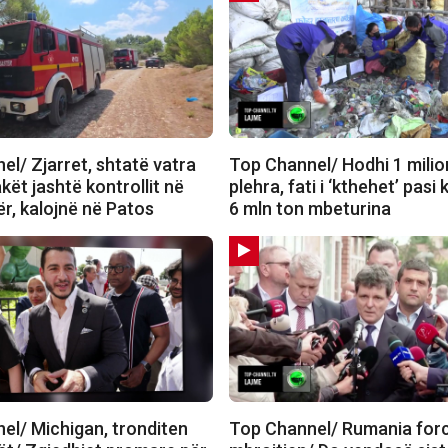
l/ Zjarret, shtatë vatra
Top Channel/ Hodhi 1 milio
akët jashtë kontrollit në
plehra, fati i ‘kthehet’ pasi 
r, kalojnë në Patos
6 mln ton mbeturina
el/ Michigan, tronditen
Top Channel/ Rumania for