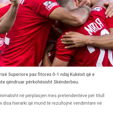
risë Superiore pas fitores 0-1 ndaj Kukësit që e
ishte qëndruar përkohësisht Skënderbeu.
imalisht në përplasjen mes pretendentëve për titull
oi disa hierarki që mund të rezultojnë vendimtare në