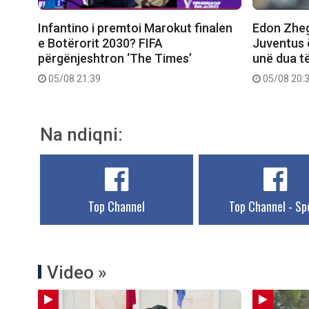
Infantino i premtoi Marokut finalen
Edon Zhegr
e Botërorit 2030? FIFA
Juventus 
përgënjeshtron ‘The Times’
unë dua t
05/08 21:39
05/08 20:
Na ndiqni:
Top Channel
Top Channel - Sp
Video »