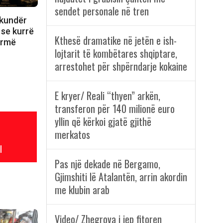
sendet personale në tren
 kundër
 se kurrë
Kthesë dramatike në jetën e ish-
ormë
lojtarit të kombëtares shqiptare,
arrestohet për shpërndarje kokaine
E kryer/ Reali “thyen” arkën,
transferon për 140 milionë euro
yllin që kërkoi gjatë gjithë
merkatos
l
Pas një dekade në Bergamo,
Gjimshiti lë Atalantën, arrin akordin
me klubin arab
Video/ Zhegrova i jep fitoren