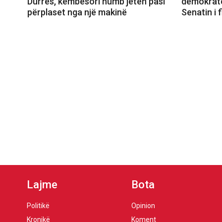
Durrës, këmbësori humb jetën pasi
demokratë
përplaset nga një makinë
Senatin i 
Lajme
Bota
Politikë
Opinion
Kronikë
Koment