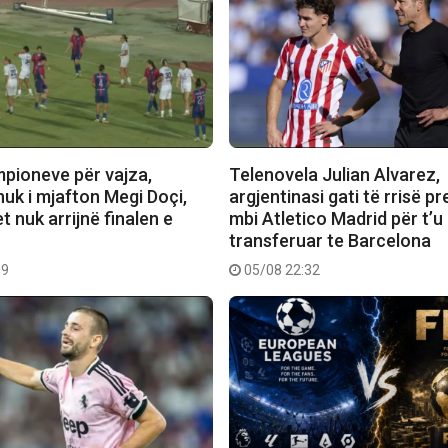
mpioneve për vajza,
Telenovela Julian Alvarez,
nuk i mjafton Megi Doçi,
argjentinasi gati të rrisë pr
 nuk arrijnë finalen e
mbi Atletico Madrid për t’u
transferuar te Barcelona
09
05/08 22:32