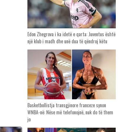
Edon Zhegrova i ka idetë e qarta: Juventus është
një klub i madh dhe unë dua të qëndroj këtu
Basketbollistja transgjinore franceze synon
WNBA-në: Nëse më telefonojnë, nuk do të them
jo