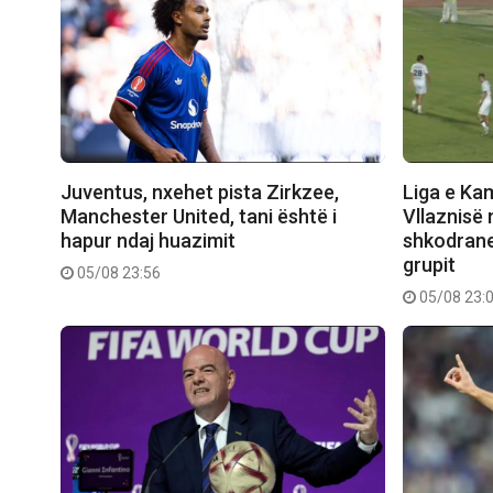
Juventus, nxehet pista Zirkzee,
Liga e Ka
Manchester United, tani është i
Vllaznisë 
hapur ndaj huazimit
shkodranet
grupit
05/08 23:56
05/08 23: