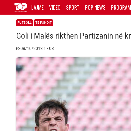
LAJME
VIDEO
SPORT
POP NEWS
PROGRAM
FUTBOLL
TË FUNDIT
Goli i Malës rikthen Partizanin në k
08/10/2018 17:08