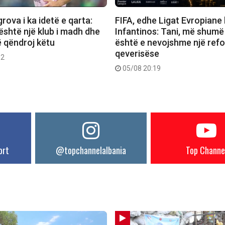
ova i ka idetë e qarta:
FIFA, edhe Ligat Evropiane
është një klub i madh dhe
Infantinos: Tani, më shumë
ë qëndroj këtu
është e nevojshme një ref
qeverisëse
32
05/08 20:19
ort
@topchannelalbania
Top Channe