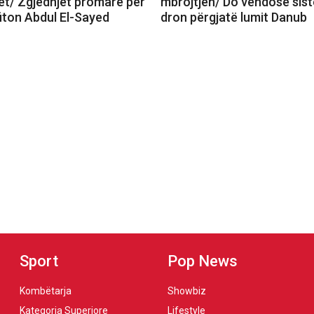
t/ Zgjedhjet promare për
mbrojtjen/ Do vendosë sist
fiton Abdul El-Sayed
dron përgjatë lumit Danub
Sport
Pop News
Kombëtarja
Showbiz
Kategoria Superiore
Lifestyle