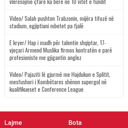
vlerësojmë çfarë ka bërë në 10 vitet e fundit
Video/ Salah pushton Trabzonin, mijëra tifozë në
stadium, egjiptiani mbetet pa fjalë
E kryer/ Hap i madh për talentin shqiptar, 17-
vjeçari Armend Muslika firmos kontratën e parë
profesioniste me gjigantin anglez
Video/ Pajaziti lë gjurmë me Hajdukun e Splitit,
mesfushori i Kombëtares shënon supergol në
kualifikueset e Conference League
Lajme
Bota