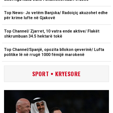
Top News- Jo vetëm Banjska/ Radoiçiç akuzohet edhe
për krime lufte në Gjakovë
Top Channel/ Zjarret, 10 vatra ende aktive/ Flakët
shkrumbuan 34.5 hektarë tokë
Top Channel/Spanjë, opozita bllokon qeverinë/ Lufta
politike lë në rrugë 1000 fëmijë marokenë
SPORT • KRYESORE