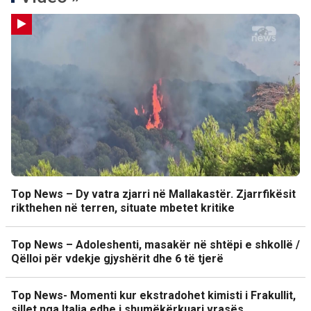
Top News – Dy vatra zjarri në Mallakastër. Zjarrfikësit
rikthehen në terren, situate mbetet kritike
Top News – Adoleshenti, masakër në shtëpi e shkollë /
Qëlloi për vdekje gjyshërit dhe 6 të tjerë
Top News- Momenti kur ekstradohet kimisti i Frakullit,
sillet nga Italia edhe i shumëkërkuari vrasës