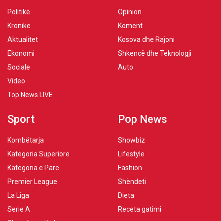
Politikë
Opinion
Kronikë
Koment
Aktualitet
Kosova dhe Rajoni
Ekonomi
Shkencë dhe Teknologji
Sociale
Auto
Video
Top News LIVE
Sport
Pop News
Kombëtarja
Showbiz
Kategoria Superiore
Lifestyle
Kategoria e Parë
Fashion
Premier League
Shëndeti
La Liga
Dieta
Serie A
Receta gatimi