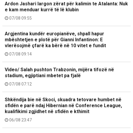
Ardon Jashari largon zërat për kalimin te Atalanta: Nuk
e kam menduar kurrë të lë klubin
07/08 09:55
Argjentina kundër europianëve, shpall hapur
mbështetjen e plotë për Gianni Infantinon: E
vlerësojmë çfarë ka bërë në 10 vitet e fundit
07/08 09:14
Video/ Salah pushton Trabzonin, mijëra tifozë në
stadium, egjiptiani mbetet pa fjalë
07/08 07:12
Shkëndija bie në Skoci, skuadra tetovare humbet në
sfidën e parë ndaj Hibernian në Conference League,
kualifikimi zgjidhet në sfidën e kthimit
06/08 23:47