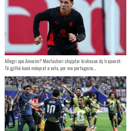
Allegri apo Amorim? Mesfushori shqiptar krahason dy trajnerët:
Të gjithë kanë mënyrat e veta, por me portugezin…