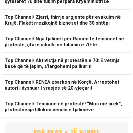
qytetarët 70 ditë tubim përpara Kryeministrisë
Top Channel/ Zjarri, thirrje urgjente për evakuim në
Krujë. Flakët rrezikojnë bizneset dhe 30 shtëpi
Top Channel/ Nga fjalimet për Ramën te tensionet në
protestë, çfarë ndodhi në tubimin e 70-të
Top Channel/ Aktivistja në protestën e 70: E vetmja
besë që të japim, s’largohemi pa ikur ti
Top Channel/ RENEA zbarkon në Korçë. Arrestohet
autori i dyshuar i vrasjes së 20-vjeçarit
Top Channel/ Tensione në protestë! “Mos më prek”,
protestuesja bllokon vendin e fjalimeve
POP NEWS • TË FUNDIT