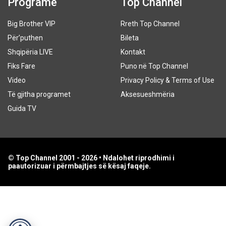
Programe
Top Channel
Big Brother VIP
Rreth Top Channel
Për’puthen
Bileta
Shqipëria LIVE
Kontakt
Fiks Fare
Puno në Top Channel
Video
Privacy Policy & Terms of Use
Të gjitha programet
Aksesueshmëria
Guida TV
© Top Channel 2001 - 2026 • Ndalohet riprodhimi i
paautorizuar i përmbajtjes së kësaj faqeje.