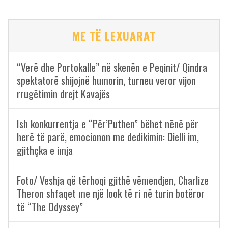
ME TË LEXUARAT
“Verë dhe Portokalle” në skenën e Peqinit/ Qindra
spektatorë shijojnë humorin, turneu veror vijon
rrugëtimin drejt Kavajës
Ish konkurrentja e “Për’Puthen” bëhet nënë për
herë të parë, emocionon me dedikimin: Dielli im,
gjithçka e imja
Foto/ Veshja që tërhoqi gjithë vëmendjen, Charlize
Theron shfaqet me një look të ri në turin botëror
të “The Odyssey”