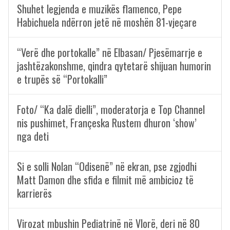
Shuhet legjenda e muzikës flamenco, Pepe
Habichuela ndërron jetë në moshën 81-vjeçare
“Verë dhe portokalle” në Elbasan/ Pjesëmarrje e
jashtëzakonshme, qindra qytetarë shijuan humorin
e trupës së “Portokalli”
Foto/ “Ka dalë dielli”, moderatorja e Top Channel
nis pushimet, Françeska Rustem dhuron ‘show’
nga deti
Si e solli Nolan “Odisenë” në ekran, pse zgjodhi
Matt Damon dhe sfida e filmit më ambicioz të
karrierës
Virozat mbushin Pediatrinë në Vlorë, deri në 80