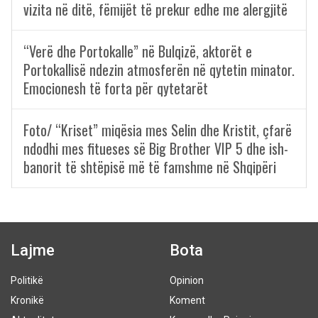
vizita në ditë, fëmijët të prekur edhe me alergjitë
“Verë dhe Portokalle” në Bulqizë, aktorët e
Portokallisë ndezin atmosferën në qytetin minator.
Emocionesh të forta për qytetarët
Foto/ “Kriset” miqësia mes Selin dhe Kristit, çfarë
ndodhi mes fitueses së Big Brother VIP 5 dhe ish-
banorit të shtëpisë më të famshme në Shqipëri
Lajme
Bota
Politikë
Opinion
Kronikë
Koment