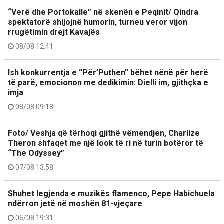
“Verë dhe Portokalle” në skenën e Peqinit/ Qindra
spektatorë shijojnë humorin, turneu veror vijon
rrugëtimin drejt Kavajës
08/08 12:41
Ish konkurrentja e “Për’Puthen” bëhet nënë për herë
të parë, emocionon me dedikimin: Dielli im, gjithçka e
imja
08/08 09:18
Foto/ Veshja që tërhoqi gjithë vëmendjen, Charlize
Theron shfaqet me një look të ri në turin botëror të
“The Odyssey”
07/08 13:58
Shuhet legjenda e muzikës flamenco, Pepe Habichuela
ndërron jetë në moshën 81-vjeçare
06/08 19:31