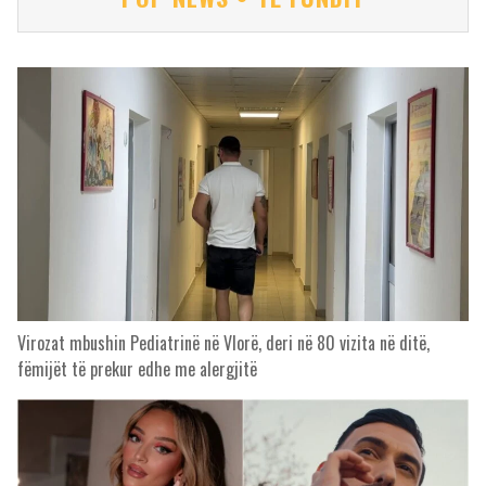
Virozat mbushin Pediatrinë në Vlorë, deri në 80 vizita në ditë,
fëmijët të prekur edhe me alergjitë