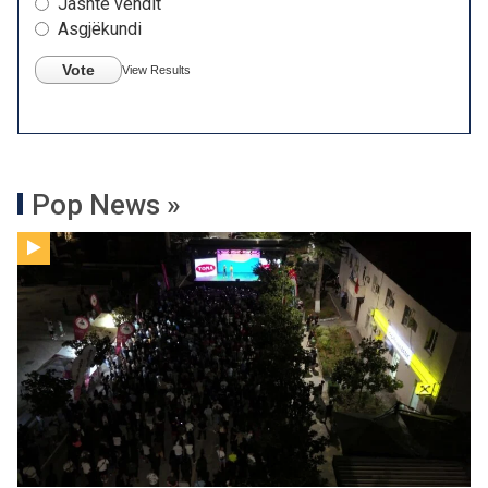
Jashtë vendit
Asgjëkundi
Vote
View Results
Pop News »