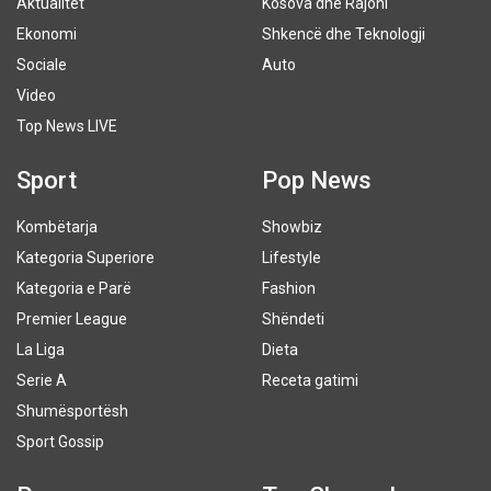
Aktualitet
Kosova dhe Rajoni
Ekonomi
Shkencë dhe Teknologji
Sociale
Auto
Video
Top News LIVE
Sport
Pop News
Kombëtarja
Showbiz
Kategoria Superiore
Lifestyle
Kategoria e Parë
Fashion
Premier League
Shëndeti
La Liga
Dieta
Serie A
Receta gatimi
Shumësportësh
Sport Gossip