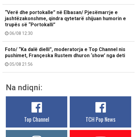
“Verë dhe portokalle” në Elbasan/ Pjesëmarrje e
jashtëzakonshme, qindra qytetarë shijuan humorin e
trupës së “Portokalli”
06/08 12:30
Foto/ “Ka dalë dielli”, moderatorja e Top Channel nis
pushimet, Françeska Rustem dhuron ‘show’ nga deti
05/08 21:56
Na ndiqni:
Top Channel
TCH Pop News