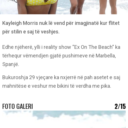
Kayleigh Morris nuk lë vend për imagjinatë kur flitet
për stilin e saj të veshjes.
Edhe njëherë, ylli i reality show “Ex On The Beach” ka
tërhequr vëmendjen gjatë pushimeve në Marbella,
Spanjë.
Bukuroshja 29 vjeçare ka nxjerrë në pah asetet e saj
mahnitëse e veshur me bikini të verdha me pika.
FOTO GALERI
2/15