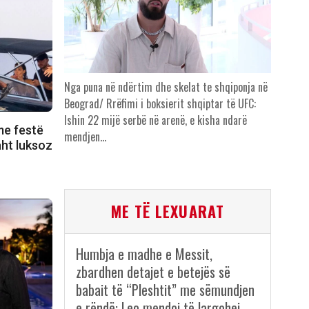
Nga puna në ndërtim dhe skelat te shqiponja në
Beograd/ Rrëfimi i boksierit shqiptar të UFC:
Ishin 22 mijë serbë në arenë, e kisha ndarë
me festë
mendjen…
aht luksoz
ME TË LEXUARAT
Humbja e madhe e Messit,
zbardhen detajet e betejës së
babait të “Pleshtit” me sëmundjen
e rëndë: Leo mendoi të largohej