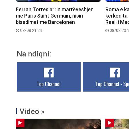
Ferran Torres arrin marrëveshjen
Roma e ka 
me Paris Saint Germain, nisin
kërkon ta
bisedimet me Barcelonën
Reali i Mad
08/08 21:24
08/08 20:
Na ndiqni:
Top Channel
Top Channel - Sp
Video »