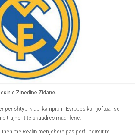
esin e Zinedine Zidane.
r për shtyp, klubi kampion i Evropës ka njoftuar se
 e trajnerit të skuadrës madrilene.
ë punën me Realin menjëherë pas përfundimit të