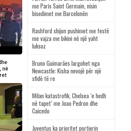
me Paris Saint Germain, nisin
bisedimet me Barcelonën
Rashford shijon pushimet me festë
me vajza me bikini në një yaht
luksoz
Bruno Guimarães largohet nga
 dhe
, në
Newcastle: Kisha nevojë për një
ret
sfidë të re
Milan katastrofik, Chelsea ‘e hedh
në tapet’ me Joao Pedron dhe
Caicedo
Juventus ka prioritet portierin