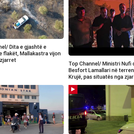
l/ Dita e gjashtë e
 flakët, Mallakastra vijon
zjarret
Top Channel/ Ministri Nufi
Besfort Lamallari në terren
Krujë, pas situatës nga zjar