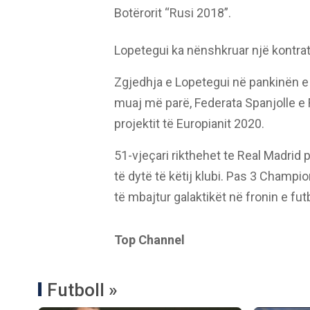
Botërorit “Rusi 2018”.
Lopetegui ka nënshkruar një kontratë
Zgjedhja e Lopetegui në pankinën e R
muaj më parë, Federata Spanjolle e F
projektit të Europianit 2020.
51-vjeçari rikthehet te Real Madrid pa
të dytë të këtij klubi. Pas 3 Champi
të mbajtur galaktikët në fronin e futb
Top Channel
Futboll »