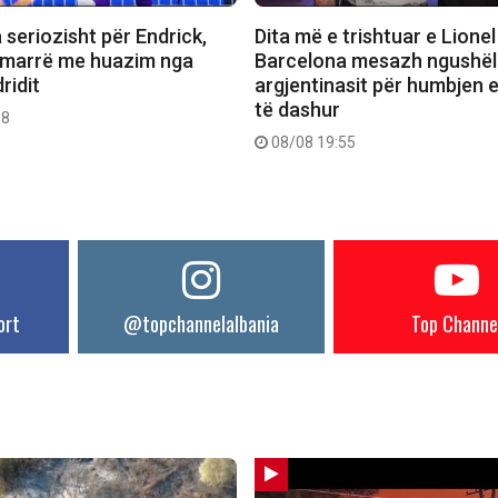
seriozisht për Endrick,
Dita më e trishtuar e Lionel
 marrë me huazim nga
Barcelona mesazh ngushël
ridit
argjentinasit për humbjen e
të dashur
18
08/08 19:55
ort
@topchannelalbania
Top Channe