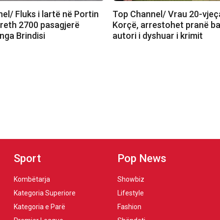
l/ Fluks i lartë në Portin
Top Channel/ Vrau 20-vjeç
rreth 2700 pasagjerë
Korçë, arrestohet pranë b
nga Brindisi
autori i dyshuar i krimit
Sport
Pop News
Kombëtarja
Showbiz
Kategoria Superiore
Lifestyle
Kategoria e Parë
Fashion