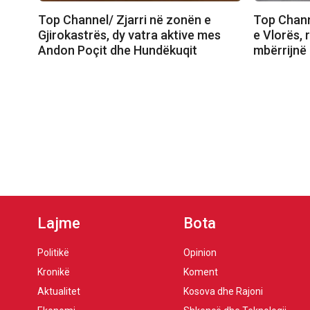
Top Channel/ Zjarri në zonën e
Top Channe
Gjirokastrës, dy vatra aktive mes
e Vlorës, 
Andon Poçit dhe Hundëkuqit
mbërrijnë 
Lajme
Bota
Politikë
Opinion
Kronikë
Koment
Aktualitet
Kosova dhe Rajoni