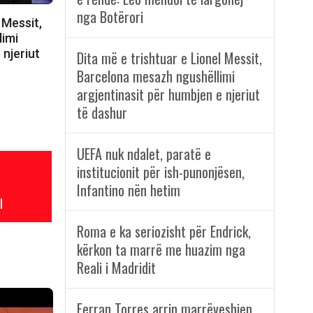
nga Botërori
 Messit,
limi
 njeriut
Dita më e trishtuar e Lionel Messit,
Barcelona mesazh ngushëllimi
argjentinasit për humbjen e njeriut
të dashur
UEFA nuk ndalet, paratë e
institucionit për ish-punonjësen,
Infantino nën hetim
l
Roma e ka seriozisht për Endrick,
kërkon ta marrë me huazim nga
Reali i Madridit
Ferran Torres arrin marrëveshjen