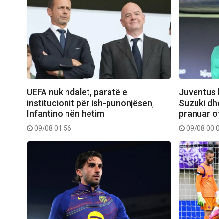
UEFA nuk ndalet, paratë e
Juventus k
institucionit për ish-punonjësen,
Suzuki dh
Infantino nën hetim
pranuar o
09/08 01:56
09/08 00: