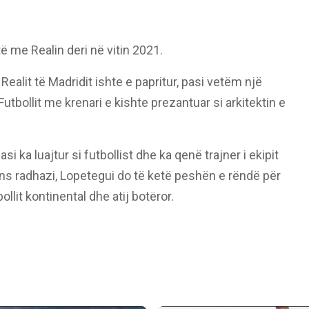
 me Realin deri në vitin 2021.
ealit të Madridit ishte e papritur, pasi vetëm një
utbollit me krenari e kishte prezantuar si arkitektin e
si ka luajtur si futbollist dhe ka qenë trajner i ekipit
ons radhazi, Lopetegui do të ketë peshën e rëndë për
ollit kontinental dhe atij botëror.