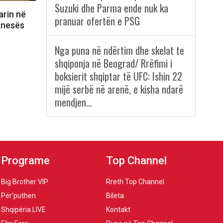
Suzuki dhe Parma ende nuk ka
arin në
pranuar ofertën e PSG
anesës
Nga puna në ndërtim dhe skelat te
shqiponja në Beograd/ Rrëfimi i
boksierit shqiptar të UFC: Ishin 22
mijë serbë në arenë, e kisha ndarë
mendjen…
Programe
Top Channel
Big Brother VIP
Rreth Top Channel
Për’puthen
Bileta
Shqipëria LIVE
Kontakt