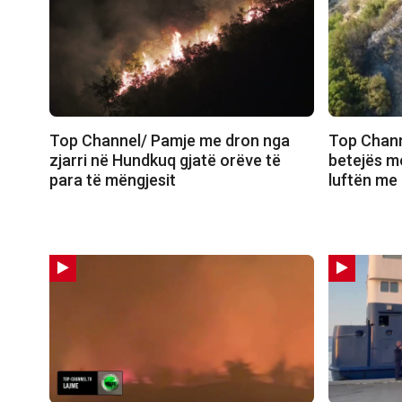
Top Channel/ Pamje me dron nga
Top Channe
zjarri në Hundkuq gjatë orëve të
betejës me
para të mëngjesit
luftën me 