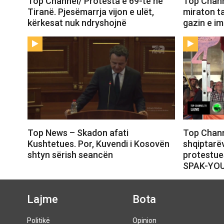
Top Channel/ Protesta e 69-të në
Top Chann
Tiranë. Pjesëmarrja vijon e ulët,
miraton t
kërkesat nuk ndryshojnë
gazin e i
Top News – Skadon afati
Top Chann
Kushtetues. Por, Kuvendi i Kosovën
shqiptarëv
shtyn sërish seancën
protestue
SPAK-YO
Lajme
Bota
Politikë
Opinion