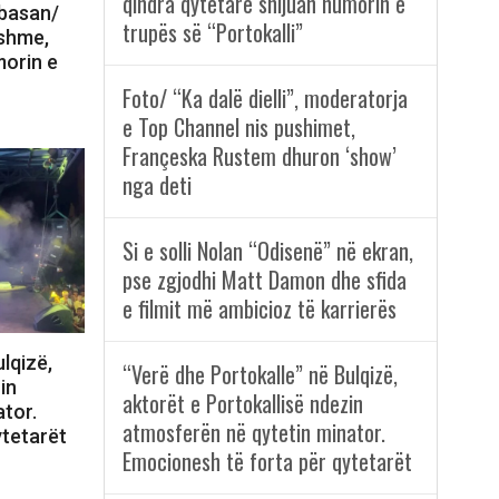
qindra qytetarë shijuan humorin e
lbasan/
trupës së “Portokalli”
nshme,
morin e
Foto/ “Ka dalë dielli”, moderatorja
e Top Channel nis pushimet,
Françeska Rustem dhuron ‘show’
nga deti
Si e solli Nolan “Odisenë” në ekran,
pse zgjodhi Matt Damon dhe sfida
e filmit më ambicioz të karrierës
lqizë,
“Verë dhe Portokalle” në Bulqizë,
in
aktorët e Portokallisë ndezin
tor.
atmosferën në qytetin minator.
ytetarët
Emocionesh të forta për qytetarët