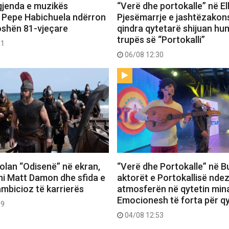
gjenda e muzikës
“Verë dhe portokalle” në E
 Pepe Habichuela ndërron
Pjesëmarrje e jashtëzako
oshën 81-vjeçare
qindra qytetarë shijuan hu
trupës së “Portokalli”
31
06/08 12:30
 Nolan “Odisenë” në ekran,
“Verë dhe Portokalle” në Bu
hi Matt Damon dhe sfida e
aktorët e Portokallisë ndez
ambicioz të karrierës
atmosferën në qytetin mina
Emocionesh të forta për q
09
04/08 12:53