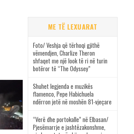
ME TË LEXUARAT
Foto/ Veshja që tërhoqi gjithë
vëmendjen, Charlize Theron
shfaqet me një look të ri në turin
botëror të “The Odyssey”
Shuhet legjenda e muzikës
flamenco, Pepe Habichuela
ndërron jetë në moshën 81-vjeçare
“Verë dhe portokalle” në Elbasan/
Pjesëmarrje e jashtëzakonshme,