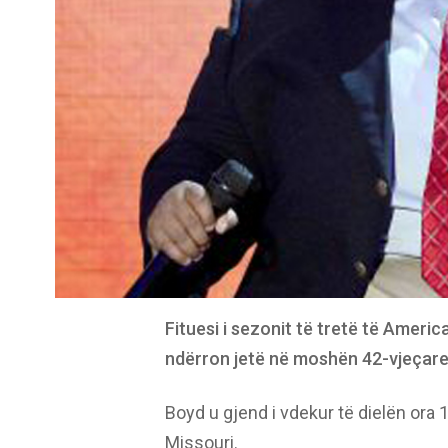
Fituesi i sezonit të tretë të Ameri
ndërron jetë në moshën 42-vjeçare
Boyd u gjend i vdekur të dielën ora 
Missouri.