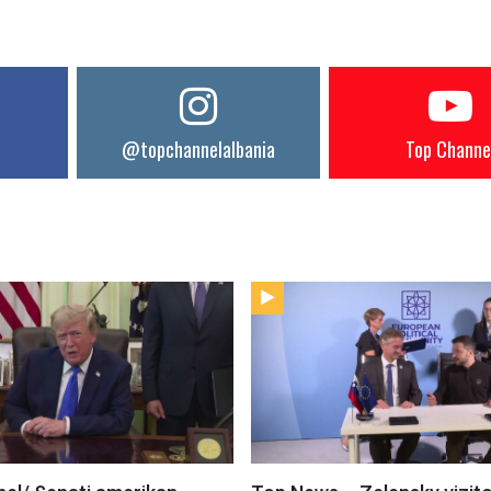
@topchannelalbania
Top Channe