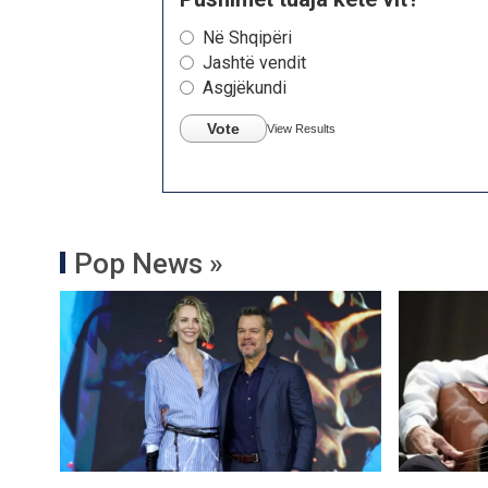
Në Shqipëri
Jashtë vendit
Asgjëkundi
Vote
View Results
Pop News »