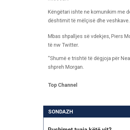
Këngëtari ishte ne komunikim me do
dështimit të mëlçisë dhe veshkave.
Mbas shpalljes së vdekjes, Piers Mo
të nw Twitter.
“Shumë e trishtë të dëgjoja për Nea
shpreh Morgan.
Top Channel
SONDAZH
Pushimet tuaja këtë vit?