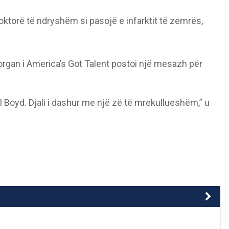
ktorë të ndryshëm si pasojë e infarktit të zemrës,
rgan i America’s Got Talent postoi një mesazh për
l Boyd. Djali i dashur me një zë të mrekullueshëm,” u