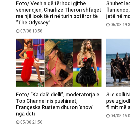
Foto/ Veshja që tërhoqi gjithë
Shuhet le
vëmendjen, Charlize Theron shfaqet
flamenco,
me një look të ri në turin botëror të
jetë në m
“The Odyssey”
06/08 19:
07/08 13:58
Foto/ “Ka dalë dielli”, moderatorja e
Si e solli
Top Channel nis pushimet,
pse zgjod
Françeska Rustem dhuron ‘show’
filmit më 
nga deti
04/08 15:
05/08 21:56