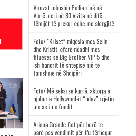
Virozat mbushin Pediatrinë në
Vlorë, deri në 80 vizita në ditë,
fëmijët të prekur edhe me alergjitë
Foto/ “Kriset” miqësia mes Selin
l
dhe Kristit, çfarë ndodhi mes
fitueses së Big Brother VIP 5 dhe
ish-banorit të shtëpisë më të
famshme në Shqipëri
Foto/ Më seksi se kurrë, aktorja e
njohur e Hollywood-it “ndez” rrjetin
me setin e fundit
Ariana Grande flet për herë të
parë pas vendimit për t’u tërhequr