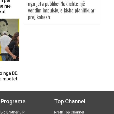
on për
nga jeta publike: Nuk ishte një
ime me
vendim impulsiv, e kisha planifikuar
kat
prej kohësh
,
o nga BE.
a mbetet
Programe
Top Channel
Big Brother VIP
Rreth Top Channel