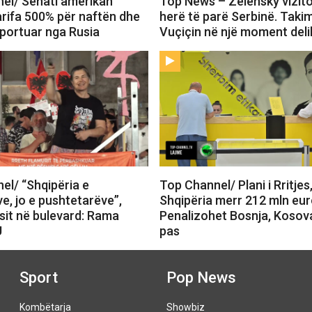
el/ Senati amerikan
Top News – Zelensky vizit
arifa 500% për naftën dhe
herë të parë Serbinë. Tak
mportuar nga Rusia
Vuçiçin në një moment deli
el/ “Shqipëria e
Top Channel/ Plani i Rritjes
e, jo e pushtetarëve”,
Shqipëria merr 212 mln eur
sit në bulevard: Rama
Penalizohet Bosnja, Kosov
U
pas
Sport
Pop News
Kombëtarja
Showbiz