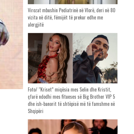
Virozat mbushin Pediatrinë në Vlorë, deri në 80
vizita në ditë, fëmijët të prekur edhe me
alergjitë
Foto/ “Kriset” miqësia mes Selin dhe Kristit,
çfarë ndodhi mes fitueses së Big Brother VIP 5
dhe ish-banorit të shtëpisë më të famshme në
Shqipëri