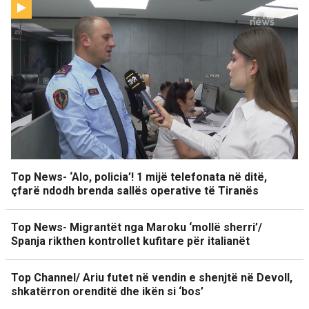
Top News- ‘Alo, policia’! 1 mijë telefonata në ditë,
çfarë ndodh brenda sallës operative të Tiranës
Top News- Migrantët nga Maroku ‘mollë sherri’/
Spanja rikthen kontrollet kufitare për italianët
Top Channel/ Ariu futet në vendin e shenjtë në Devoll,
shkatërron orenditë dhe ikën si ‘bos’