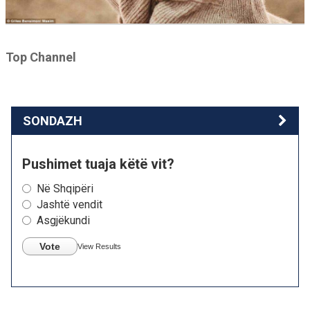
Top Channel
SONDAZH
Pushimet tuaja këtë vit?
Në Shqipëri
Jashtë vendit
Asgjëkundi
Vote
View Results