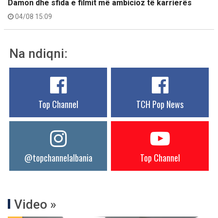
Damon dhe sfida e filmit më ambicioz të karrierës
04/08 15:09
Na ndiqni:
Top Channel
TCH Pop News
@topchannelalbania
Top Channel
Video »