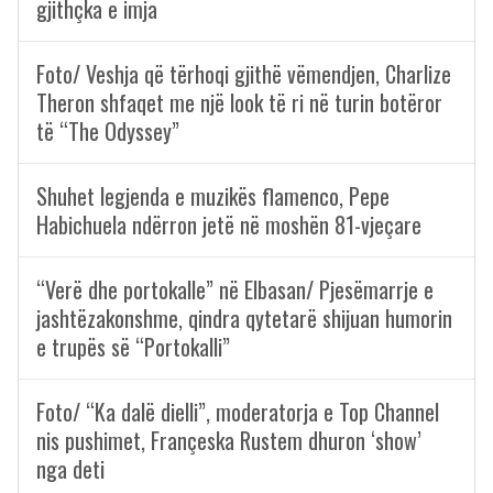
gjithçka e imja
Foto/ Veshja që tërhoqi gjithë vëmendjen, Charlize
Theron shfaqet me një look të ri në turin botëror
të “The Odyssey”
Shuhet legjenda e muzikës flamenco, Pepe
Habichuela ndërron jetë në moshën 81-vjeçare
“Verë dhe portokalle” në Elbasan/ Pjesëmarrje e
jashtëzakonshme, qindra qytetarë shijuan humorin
e trupës së “Portokalli”
Foto/ “Ka dalë dielli”, moderatorja e Top Channel
nis pushimet, Françeska Rustem dhuron ‘show’
nga deti