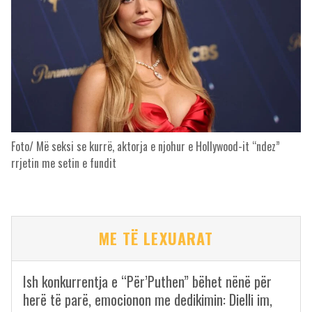
Foto/ Më seksi se kurrë, aktorja e njohur e Hollywood-it “ndez”
rrjetin me setin e fundit
ME TË LEXUARAT
Ish konkurrentja e “Për’Puthen” bëhet nënë për
herë të parë, emocionon me dedikimin: Dielli im,