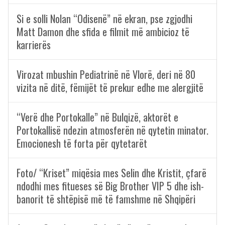
Si e solli Nolan “Odisenë” në ekran, pse zgjodhi
Matt Damon dhe sfida e filmit më ambicioz të
karrierës
Virozat mbushin Pediatrinë në Vlorë, deri në 80
vizita në ditë, fëmijët të prekur edhe me alergjitë
“Verë dhe Portokalle” në Bulqizë, aktorët e
Portokallisë ndezin atmosferën në qytetin minator.
Emocionesh të forta për qytetarët
Foto/ “Kriset” miqësia mes Selin dhe Kristit, çfarë
ndodhi mes fitueses së Big Brother VIP 5 dhe ish-
banorit të shtëpisë më të famshme në Shqipëri