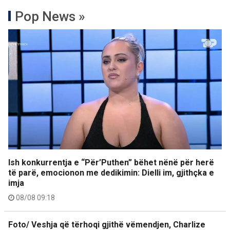
Pop News »
Ish konkurrentja e “Për’Puthen” bëhet nënë për herë
të parë, emocionon me dedikimin: Dielli im, gjithçka e
imja
08/08 09:18
Foto/ Veshja që tërhoqi gjithë vëmendjen, Charlize