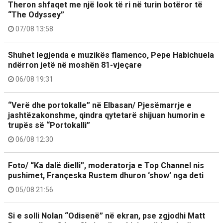
Theron shfaqet me një look të ri në turin botëror të
“The Odyssey”
07/08 13:58
Shuhet legjenda e muzikës flamenco, Pepe Habichuela
ndërron jetë në moshën 81-vjeçare
06/08 19:31
“Verë dhe portokalle” në Elbasan/ Pjesëmarrje e
jashtëzakonshme, qindra qytetarë shijuan humorin e
trupës së “Portokalli”
06/08 12:30
Foto/ “Ka dalë dielli”, moderatorja e Top Channel nis
pushimet, Françeska Rustem dhuron ‘show’ nga deti
05/08 21:56
Si e solli Nolan “Odisenë” në ekran, pse zgjodhi Matt