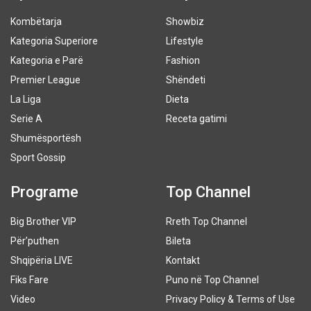
Kombëtarja
Showbiz
Kategoria Superiore
Lifestyle
Kategoria e Parë
Fashion
Premier League
Shëndeti
La Liga
Dieta
Serie A
Receta gatimi
Shumësportësh
Sport Gossip
Programe
Top Channel
Big Brother VIP
Rreth Top Channel
Për’puthen
Bileta
Shqipëria LIVE
Kontakt
Fiks Fare
Puno në Top Channel
Video
Privacy Policy & Terms of Use