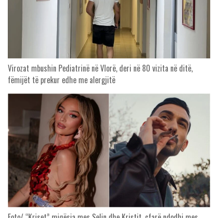
Virozat mbushin Pediatrinë në Vlorë, deri në 80 vizita në ditë,
fëmijët të prekur edhe me alergjitë
Foto/ “Kriset” miqësia mes Selin dhe Kristit, çfarë ndodhi mes