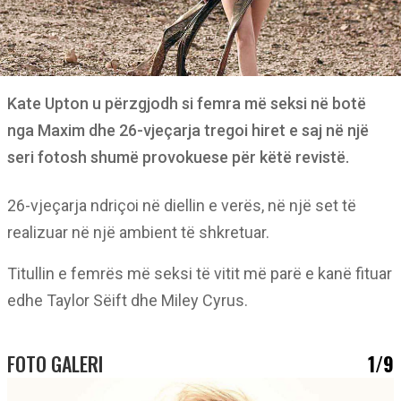
Kate Upton u përzgjodh si femra më seksi në botë
nga Maxim dhe 26-vjeçarja tregoi hiret e saj në një
seri fotosh shumë provokuese për këtë revistë.
26-vjeçarja ndriçoi në diellin e verës, në një set të
realizuar në një ambient të shkretuar.
Titullin e femrës më seksi të vitit më parë e kanë fituar
edhe Taylor Sëift dhe Miley Cyrus.
FOTO GALERI
1/9