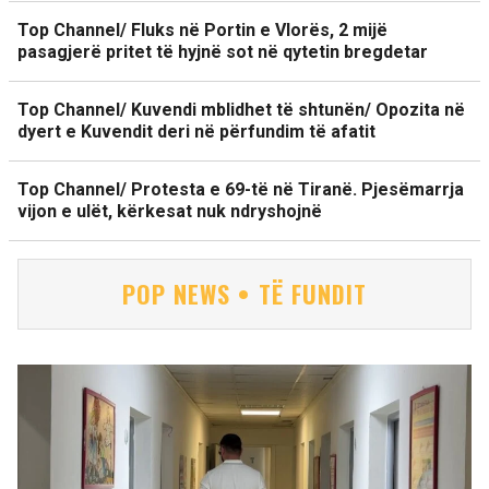
Top Channel/ Fluks në Portin e Vlorës, 2 mijë
pasagjerë pritet të hyjnë sot në qytetin bregdetar
Top Channel/ Kuvendi mblidhet të shtunën/ Opozita në
dyert e Kuvendit deri në përfundim të afatit
Top Channel/ Protesta e 69-të në Tiranë. Pjesëmarrja
vijon e ulët, kërkesat nuk ndryshojnë
POP NEWS • TË FUNDIT