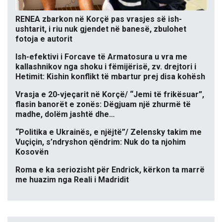
RENEA zbarkon në Korçë pas vrasjes së ish-
ushtarit, i riu nuk gjendet në banesë, zbulohet
fotoja e autorit
Ish-efektivi i Forcave të Armatosura u vra me
kallashnikov nga shoku i fëmijërisë, zv. drejtori i
Hetimit: Kishin konflikt të mbartur prej disa kohësh
Vrasja e 20-vjeçarit në Korçë/ “Jemi të frikësuar”,
flasin banorët e zonës: Dëgjuam një zhurmë të
madhe, dolëm jashtë dhe…
“Politika e Ukrainës, e njëjtë”/ Zelensky takim me
Vuçiçin, s’ndryshon qëndrim: Nuk do ta njohim
Kosovën
Roma e ka seriozisht për Endrick, kërkon ta marrë
me huazim nga Reali i Madridit