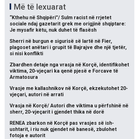
Më të lexuarat
“Kthehu në Shqipëri”/ Sulm racist në rrjetet
sociale ndaj gazetarit grek me origjinë shqiptare:
Je mysafir këtu, nuk duhet të flasësh
Sherri në burgun e sigurisë së lartë në Fier,
plagoset anëtari i grupit të Bajrajve dhe një tjetër,
si nisi konflikti
Zbardhen detaje nga vrasja në Korçë, identifikohet
viktima, 20-vjeçari ka qenë pjesë e Forcave të
Armatosura
Vrasje me kallashnikov në Korçë, ekzekutohet 20-
vjeçari, autori në arrati
Vrasja në Korçë/ Autori dhe viktima u përfshinë në
sherr, 20-vjeçarit i gjendet thika në dorë
RENEA zbarkon në Korçë pas vrasjes së ish-
ushtarit, i riu nuk gjendet në banesë, zbulohet
fotoja e autorit