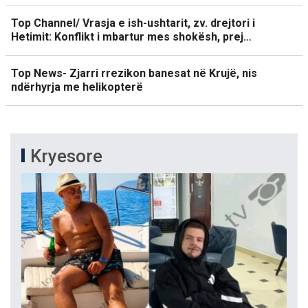
Top Channel/ Vrasja e ish-ushtarit, zv. drejtori i
Hetimit: Konflikt i mbartur mes shokësh, prej…
Top News- Zjarri rrezikon banesat në Krujë, nis
ndërhyrja me helikopterë
Kryesore