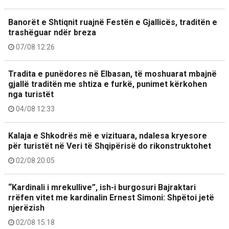
Banorët e Shtiqnit ruajnë Festën e Gjallicës, traditën e
trashëguar ndër breza
07/08 12:26
Tradita e punëdores në Elbasan, të moshuarat mbajnë
gjallë traditën me shtiza e furkë, punimet kërkohen
nga turistët
04/08 12:33
Kalaja e Shkodrës më e vizituara, ndalesa kryesore
për turistët në Veri të Shqipërisë do rikonstruktohet
02/08 20:05
“Kardinali i mrekullive”, ish-i burgosuri Bajraktari
rrëfen vitet me kardinalin Ernest Simoni: Shpëtoi jetë
njerëzish
02/08 15:18