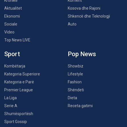
Kronikë
Koment
Aktualitet
Kosova dhe Rajoni
Ekonomi
Shkencë dhe Teknologji
Sociale
Auto
Video
Top News LIVE
Sport
Pop News
Kombëtarja
Showbiz
Kategoria Superiore
Lifestyle
Kategoria e Parë
Fashion
Premier League
Shëndeti
La Liga
Dieta
Serie A
Receta gatimi
Shumësportësh
Sport Gossip