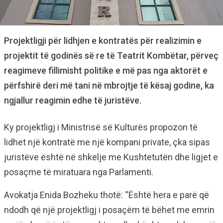
Projektligji për lidhjen e kontratës për realizimin e
projektit të godinës së re të Teatrit Kombëtar, përveç
reagimeve fillimisht politike e më pas nga aktorët e
përfshirë deri më tani në mbrojtje të kësaj godine, ka
ngjallur reagimin edhe të juristëve.
Ky projektligj i Ministrisë së Kulturës propozon të
lidhet një kontratë me një kompani private, çka sipas
juristëve është në shkelje me Kushtetutën dhe ligjet e
posaçme të miratuara nga Parlamenti.
Avokatja Enida Bozheku thotë: “Është hera e parë që
ndodh që një projektligj i posaçëm të bëhet me emrin