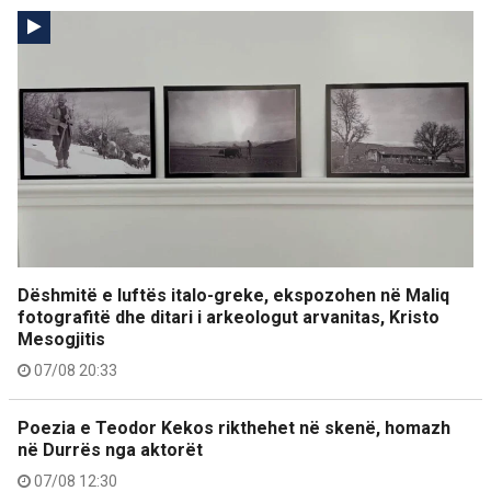
Dëshmitë e luftës italo-greke, ekspozohen në Maliq
fotografitë dhe ditari i arkeologut arvanitas, Kristo
Mesogjitis
07/08 20:33
Poezia e Teodor Kekos rikthehet në skenë, homazh
në Durrës nga aktorët
07/08 12:30