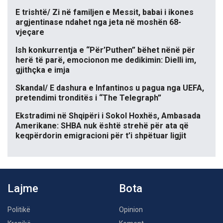
E trishtë/ Zi në familjen e Messit, babai i ikones
argjentinase ndahet nga jeta në moshën 68-
vjeçare
Ish konkurrentja e “Për’Puthen” bëhet nënë për
herë të parë, emocionon me dedikimin: Dielli im,
gjithçka e imja
Skandal/ E dashura e Infantinos u pagua nga UEFA,
pretendimi tronditës i “The Telegraph”
Ekstradimi në Shqipëri i Sokol Hoxhës, Ambasada
Amerikane: SHBA nuk është strehë për ata që
keqpërdorin emigracioni për t’i shpëtuar ligjit
Lajme
Bota
Politikë
Opinion