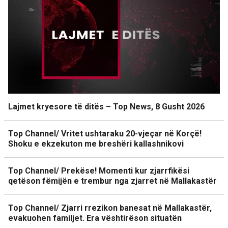
Lajmet kryesore të ditës – Top News, 8 Gusht 2026
Top Channel/ Vritet ushtaraku 20-vjeçar në Korçë!
Shoku e ekzekuton me breshëri kallashnikovi
Top Channel/ Prekëse! Momenti kur zjarrfikësi
qetëson fëmijën e trembur nga zjarret në Mallakastër
Top Channel/ Zjarri rrezikon banesat në Mallakastër,
evakuohen familjet. Era vështirëson situatën