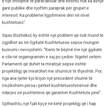
e një shoqërie të paracaktuar dhe kështu nuk ka asnjë
garë publike dhe njoftim paraprak për grupet e
interesit. Ka probleme ligjshmërie deri në nivel
kushtetues”.
Sipas Bozhekut, ky është një problem që nuk mund të
zgjidhet as në Gjykatë Kushtetuese sepse mungon
kuorumi i nevojshëm: “Kemi të bëjmë me një gjykatë
e cila në organigramën e saj po çedon. Ngelet vetëm
Parlamenti që duhet ta miratojë sepse është
projektiligj që miratohet me shumicë të thjeshtë. Por,
nga ana tjetër kjo krijon një precedent shumë të
rrezikshëm përsa i përket kushtetueshmërisë dhe
ndarjes së pushteteve që garanton Kushtetuta jonë”.
Gjithashtu, një fjali kyçe në këtë projekligj që i hap