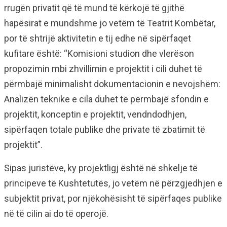
rrugën privatit që të mund të kërkojë të gjithë
hapësirat e mundshme jo vetëm të Teatrit Kombëtar,
por të shtrijë aktivitetin e tij edhe në sipërfaqet
kufitare është: “Komisioni studion dhe vlerëson
propozimin mbi zhvillimin e projektit i cili duhet të
përmbajë minimalisht dokumentacionin e nevojshëm:
Analizën teknike e cila duhet të përmbajë sfondin e
projektit, konceptin e projektit, vendndodhjen,
sipërfaqen totale publike dhe private të zbatimit të
projektit”.
Sipas juristëve, ky projektligj është në shkelje të
principeve të Kushtetutës, jo vetëm në përzgjedhjen e
subjektit privat, por njëkohësisht të sipërfaqes publike
në të cilin ai do të operojë.