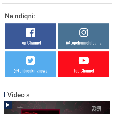
Na ndiqni:
Top Channel
@topchannelalbania
@tchbreakingnews
Top Channel
Video »