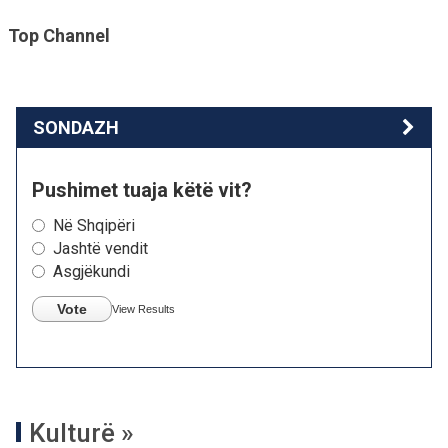
Top Channel
SONDAZH
Pushimet tuaja këtë vit?
Në Shqipëri
Jashtë vendit
Asgjëkundi
Vote
View Results
Kulturë »