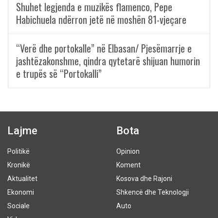
Shuhet legjenda e muzikës flamenco, Pepe
Habichuela ndërron jetë në moshën 81-vjeçare
“Verë dhe portokalle” në Elbasan/ Pjesëmarrje e
jashtëzakonshme, qindra qytetarë shijuan humorin
e trupës së “Portokalli”
Lajme
Bota
Politikë
Opinion
Kronikë
Koment
Aktualitet
Kosova dhe Rajoni
Ekonomi
Shkencë dhe Teknologji
Sociale
Auto