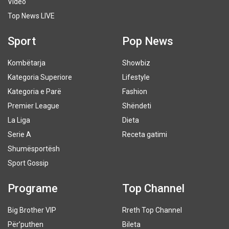
Video
Top News LIVE
Sport
Pop News
Kombëtarja
Showbiz
Kategoria Superiore
Lifestyle
Kategoria e Parë
Fashion
Premier League
Shëndeti
La Liga
Dieta
Serie A
Receta gatimi
Shumësportësh
Sport Gossip
Programe
Top Channel
Big Brother VIP
Rreth Top Channel
Për’puthen
Bileta