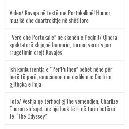
Video/ Kavaja në festë me Portokallinë! Humor,
muzikë dhe duartrokitje në shëtitore
“Verë dhe Portokalle” në skenën e Peqinit/ Qindra
spektatorë shijojnë humorin, turneu veror vijon
rrugëtimin drejt Kavajës
Ish konkurrentja e “Për’Puthen” bëhet nënë për
herë të parë, emocionon me dedikimin: Dielli im,
gjithçka e imja
Foto/ Veshja që tërhoqi gjithë vëmendjen, Charlize
Theron shfaqet me një look të ri në turin botëror
të “The Odyssey”