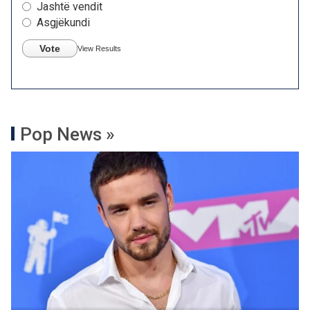
Jashtë vendit
Asgjëkundi
Vote
View Results
Pop News »