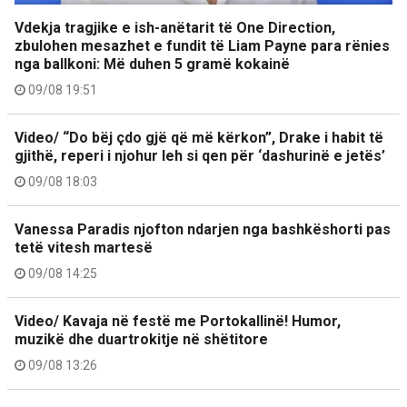
Vdekja tragjike e ish-anëtarit të One Direction,
zbulohen mesazhet e fundit të Liam Payne para rënies
nga ballkoni: Më duhen 5 gramë kokainë
09/08 19:51
Video/ “Do bëj çdo gjë që më kërkon”, Drake i habit të
gjithë, reperi i njohur leh si qen për ‘dashurinë e jetës’
09/08 18:03
Vanessa Paradis njofton ndarjen nga bashkëshorti pas
tetë vitesh martesë
09/08 14:25
Video/ Kavaja në festë me Portokallinë! Humor,
muzikë dhe duartrokitje në shëtitore
09/08 13:26