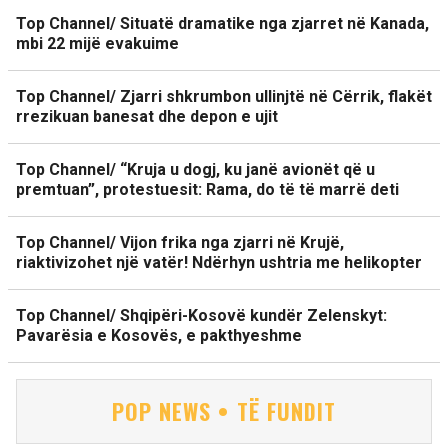
Top Channel/ Situatë dramatike nga zjarret në Kanada,
mbi 22 mijë evakuime
Top Channel/ Zjarri shkrumbon ullinjtë në Cërrik, flakët
rrezikuan banesat dhe depon e ujit
Top Channel/ “Kruja u dogj, ku janë avionët që u
premtuan”, protestuesit: Rama, do të të marrë deti
Top Channel/ Vijon frika nga zjarri në Krujë,
riaktivizohet një vatër! Ndërhyn ushtria me helikopter
Top Channel/ Shqipëri-Kosovë kundër Zelenskyt:
Pavarësia e Kosovës, e pakthyeshme
POP NEWS • TË FUNDIT