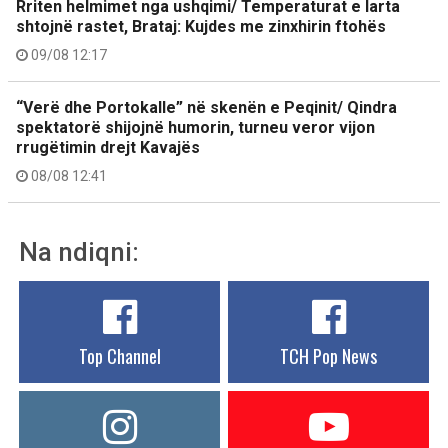
Rriten helmimet nga ushqimi/ Temperaturat e larta
shtojnë rastet, Brataj: Kujdes me zinxhirin ftohës
09/08 12:17
“Verë dhe Portokalle” në skenën e Peqinit/ Qindra
spektatorë shijojnë humorin, turneu veror vijon
rrugëtimin drejt Kavajës
08/08 12:41
Na ndiqni:
Top Channel
TCH Pop News