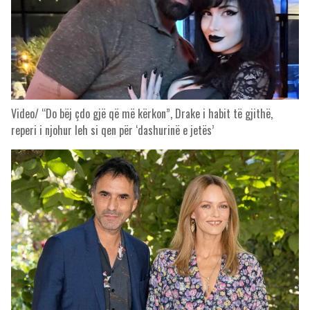
Video/ “Do bëj çdo gjë që më kërkon”, Drake i habit të gjithë,
reperi i njohur leh si qen për ‘dashurinë e jetës’