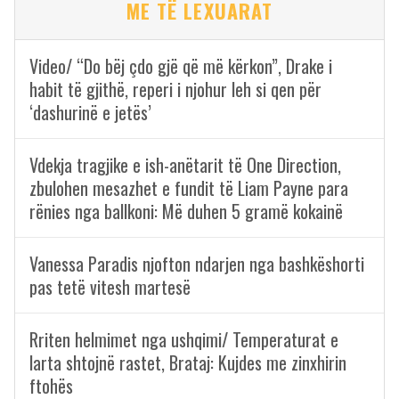
ME TË LEXUARAT
Video/ “Do bëj çdo gjë që më kërkon”, Drake i
habit të gjithë, reperi i njohur leh si qen për
‘dashurinë e jetës’
Vdekja tragjike e ish-anëtarit të One Direction,
zbulohen mesazhet e fundit të Liam Payne para
rënies nga ballkoni: Më duhen 5 gramë kokainë
Vanessa Paradis njofton ndarjen nga bashkëshorti
pas tetë vitesh martesë
Rriten helmimet nga ushqimi/ Temperaturat e
larta shtojnë rastet, Brataj: Kujdes me zinxhirin
ftohës