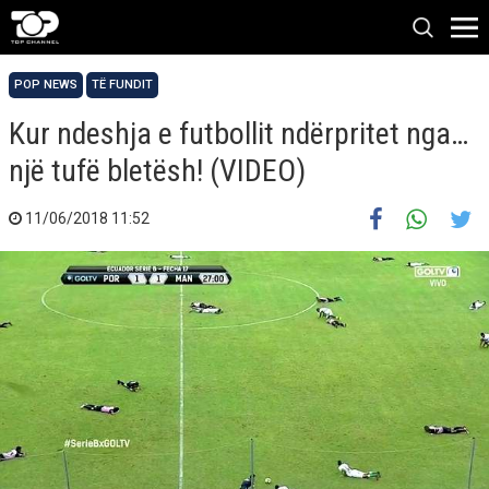
POP NEWS
TË FUNDIT
Kur ndeshja e futbollit ndërpritet nga…
një tufë bletësh! (VIDEO)
11/06/2018 11:52