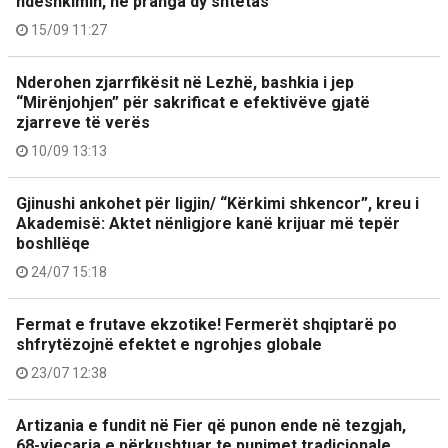
ndëshkimin, në pranga dy shtetas
15/09 11:27
Nderohen zjarrfikësit në Lezhë, bashkia i jep
“Mirënjohjen” për sakrificat e efektivëve gjatë
zjarreve të verës
10/09 13:13
Gjinushi ankohet për ligjin/ “Kërkimi shkencor”, kreu i
Akademisë: Aktet nënligjore kanë krijuar më tepër
boshllëqe
24/07 15:18
Fermat e frutave ekzotike! Fermerët shqiptarë po
shfrytëzojnë efektet e ngrohjes globale
23/07 12:38
Artizania e fundit në Fier që punon ende në tezgjah,
68-vjeçarja e përkushtuar te punimet tradicionale