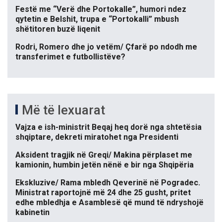
Festë me “Verë dhe Portokalle”, humori ndez
qytetin e Belshit, trupa e “Portokalli” mbush
shëtitoren buzë liqenit
Rodri, Romero dhe jo vetëm/ Çfarë po ndodh me
transferimet e futbollistëve?
Më të lexuarat
Vajza e ish-ministrit Beqaj heq dorë nga shtetësia
shqiptare, dekreti miratohet nga Presidenti
Aksident tragjik në Greqi/ Makina përplaset me
kamionin, humbin jetën nënë e bir nga Shqipëria
Ekskluzive/ Rama mbledh Qeverinë në Pogradec.
Ministrat raportojnë më 24 dhe 25 gusht, pritet
edhe mbledhja e Asamblesë që mund të ndryshojë
kabinetin