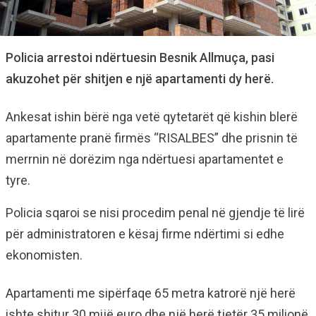
Policia arrestoi ndërtuesin Besnik Allmuça, pasi
akuzohet për shitjen e një apartamenti dy herë.
Ankesat ishin bërë nga vetë qytetarët që kishin blerë
apartamente pranë firmës “RISALBES” dhe prisnin të
merrnin në dorëzim nga ndërtuesi apartamentet e
tyre.
Policia sqaroi se nisi procedim penal në gjendje të lirë
për administratoren e kësaj firme ndërtimi si edhe
ekonomisten.
Apartamenti me sipërfaqe 65 metra katrorë një herë
ishte shitur 30 mijë euro dhe një herë tjetër 35 milionë