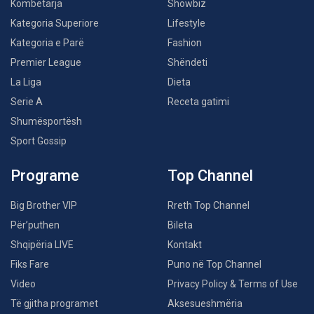
Kombëtarja
Showbiz
Kategoria Superiore
Lifestyle
Kategoria e Parë
Fashion
Premier League
Shëndeti
La Liga
Dieta
Serie A
Receta gatimi
Shumësportësh
Sport Gossip
Programe
Top Channel
Big Brother VIP
Rreth Top Channel
Për’puthen
Bileta
Shqipëria LIVE
Kontakt
Fiks Fare
Puno në Top Channel
Video
Privacy Policy & Terms of Use
Të gjitha programet
Aksesueshmëria