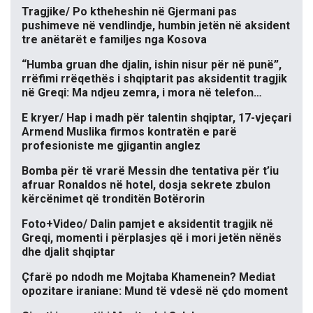
Tragjike/ Po ktheheshin në Gjermani pas
pushimeve në vendlindje, humbin jetën në aksident
tre anëtarët e familjes nga Kosova
“Humba gruan dhe djalin, ishin nisur për në punë”,
rrëfimi rrëqethës i shqiptarit pas aksidentit tragjik
në Greqi: Ma ndjeu zemra, i mora në telefon…
E kryer/ Hap i madh për talentin shqiptar, 17-vjeçari
Armend Muslika firmos kontratën e parë
profesioniste me gjigantin anglez
Bomba për të vrarë Messin dhe tentativa për t’iu
afruar Ronaldos në hotel, dosja sekrete zbulon
kërcënimet që tronditën Botërorin
Foto+Video/ Dalin pamjet e aksidentit tragjik në
Greqi, momenti i përplasjes që i mori jetën nënës
dhe djalit shqiptar
Çfarë po ndodh me Mojtaba Khamenein? Mediat
opozitare iraniane: Mund të vdesë në çdo moment