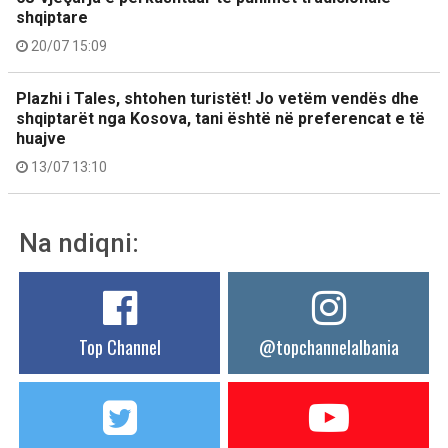
shqiptare
20/07 15:09
Plazhi i Tales, shtohen turistët! Jo vetëm vendës dhe
shqiptarët nga Kosova, tani është në preferencat e të
huajve
13/07 13:10
Na ndiqni:
Top Channel
@topchannelalbania