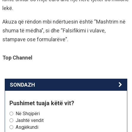
lekë.
Akuza që rëndon mbi ndërtuesin është “Mashtrim në
shuma të mëdha”, si dhe “Falsifikimi i vulave,
stampave ose formularëve”.
Top Channel
SONDAZH
Pushimet tuaja këtë vit?
Në Shqipëri
Jashtë vendit
Asgjëkundi