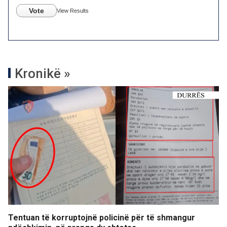
Vote
View Results
Kronikë »
Tentuan të korruptojnë policinë për të shmangur