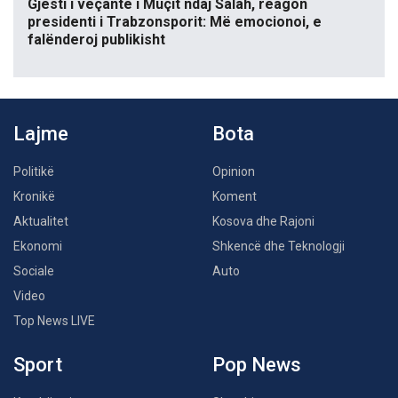
Gjesti i veçantë i Muçit ndaj Salah, reagon
presidenti i Trabzonsporit: Më emocionoi, e
falënderoj publikisht
Lajme
Bota
Politikë
Opinion
Kronikë
Koment
Aktualitet
Kosova dhe Rajoni
Ekonomi
Shkencë dhe Teknologji
Sociale
Auto
Video
Top News LIVE
Sport
Pop News