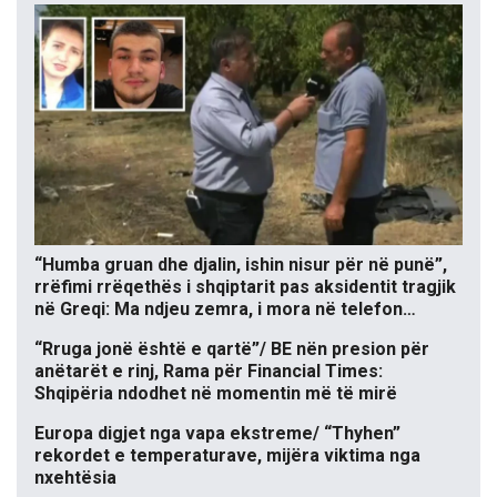
“Humba gruan dhe djalin, ishin nisur për në punë”,
rrëfimi rrëqethës i shqiptarit pas aksidentit tragjik
në Greqi: Ma ndjeu zemra, i mora në telefon…
“Rruga jonë është e qartë”/ BE nën presion për
anëtarët e rinj, Rama për Financial Times:
Shqipëria ndodhet në momentin më të mirë
Europa digjet nga vapa ekstreme/ “Thyhen”
rekordet e temperaturave, mijëra viktima nga
nxehtësia