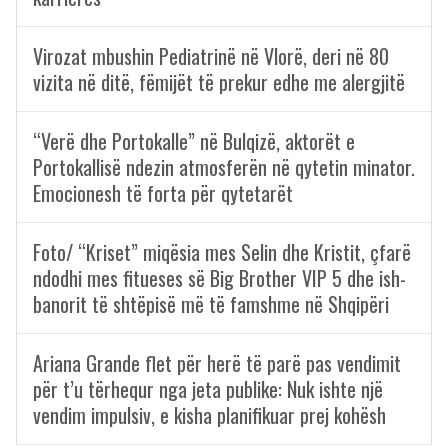
Virozat mbushin Pediatrinë në Vlorë, deri në 80
vizita në ditë, fëmijët të prekur edhe me alergjitë
“Verë dhe Portokalle” në Bulqizë, aktorët e
Portokallisë ndezin atmosferën në qytetin minator.
Emocionesh të forta për qytetarët
Foto/ “Kriset” miqësia mes Selin dhe Kristit, çfarë
ndodhi mes fitueses së Big Brother VIP 5 dhe ish-
banorit të shtëpisë më të famshme në Shqipëri
Ariana Grande flet për herë të parë pas vendimit
për t’u tërhequr nga jeta publike: Nuk ishte një
vendim impulsiv, e kisha planifikuar prej kohësh