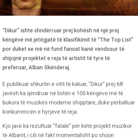
“Dikur” ishte shndërruar prej kohësh në një prej
këngëve më jetëgjatë të klasifikimit të “The Top List”
por duket se më në fund fansat kanë vendosur të
shijojnë projektet e reja të artistit të tyre të
preferuar, Alban Skënderaj.
E publikuar shkurtin e vitit të kaluar, “Dikur” prej 68
javësh ka qëndruar në listën e 100 këngëve më të
bukura të muzikës moderne shqiptare, duke përballuar
konkurrencën e hyrjeve të reja.
Kjo javë ka rezultuar “fatale” për këtë projekt muzikor
të Albanit, i cili në fakt momentalisht po shijon