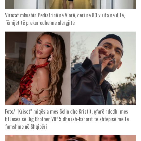
Virozat mbushin Pediatrinë në Vlorë, deri në 80 vizita në ditë,
fëmijët të prekur edhe me alergjitë
Foto/ “Kriset” miqësia mes Selin dhe Kristit, çfarë ndodhi mes
fitueses së Big Brother VIP 5 dhe ish-banorit të shtëpisë më të
famshme në Shqipëri