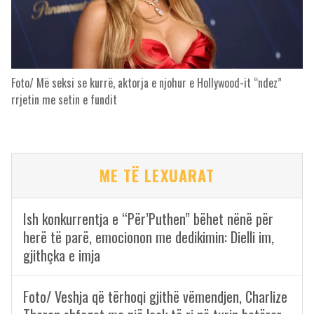
Foto/ Më seksi se kurrë, aktorja e njohur e Hollywood-it “ndez”
rrjetin me setin e fundit
ME TË LEXUARAT
Ish konkurrentja e “Për’Puthen” bëhet nënë për
herë të parë, emocionon me dedikimin: Dielli im,
gjithçka e imja
Foto/ Veshja që tërhoqi gjithë vëmendjen, Charlize