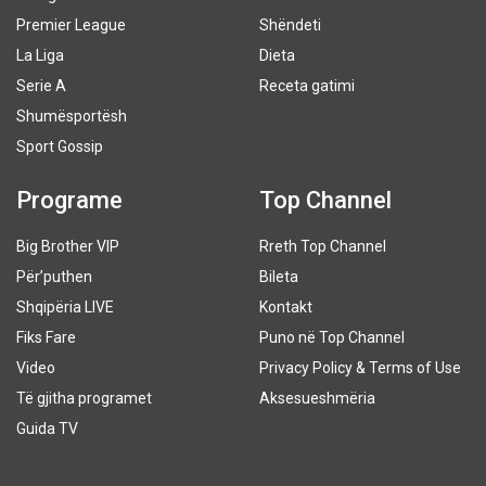
Premier League
Shëndeti
La Liga
Dieta
Serie A
Receta gatimi
Shumësportësh
Sport Gossip
Programe
Top Channel
Big Brother VIP
Rreth Top Channel
Për’puthen
Bileta
Shqipëria LIVE
Kontakt
Fiks Fare
Puno në Top Channel
Video
Privacy Policy & Terms of Use
Të gjitha programet
Aksesueshmëria
Guida TV