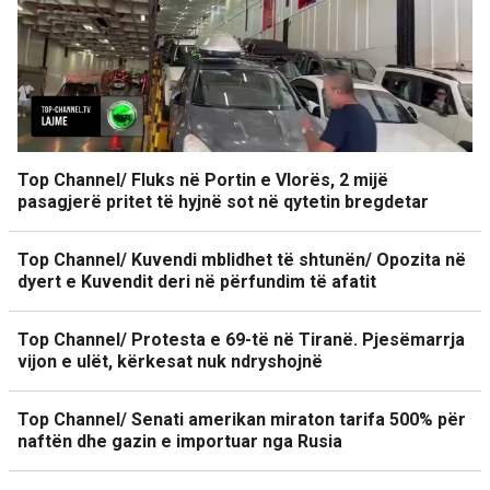
Top Channel/ Fluks në Portin e Vlorës, 2 mijë
pasagjerë pritet të hyjnë sot në qytetin bregdetar
Top Channel/ Kuvendi mblidhet të shtunën/ Opozita në
dyert e Kuvendit deri në përfundim të afatit
Top Channel/ Protesta e 69-të në Tiranë. Pjesëmarrja
vijon e ulët, kërkesat nuk ndryshojnë
Top Channel/ Senati amerikan miraton tarifa 500% për
naftën dhe gazin e importuar nga Rusia