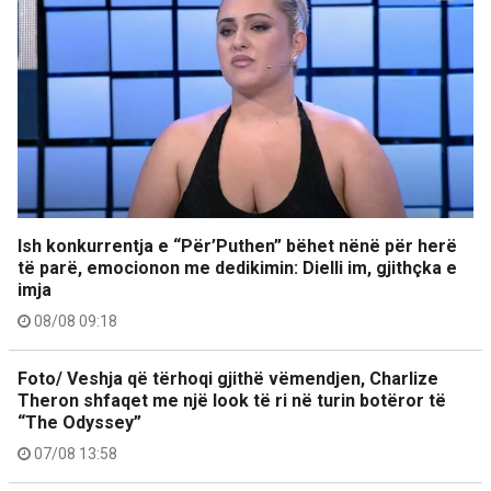
Ish konkurrentja e “Për’Puthen” bëhet nënë për herë
të parë, emocionon me dedikimin: Dielli im, gjithçka e
imja
08/08 09:18
Foto/ Veshja që tërhoqi gjithë vëmendjen, Charlize
Theron shfaqet me një look të ri në turin botëror të
“The Odyssey”
07/08 13:58