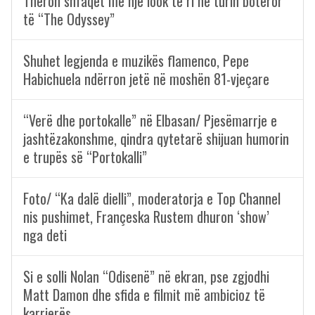
Theron shfaqet me një look të ri në turin botëror
të “The Odyssey”
Shuhet legjenda e muzikës flamenco, Pepe
Habichuela ndërron jetë në moshën 81-vjeçare
“Verë dhe portokalle” në Elbasan/ Pjesëmarrje e
jashtëzakonshme, qindra qytetarë shijuan humorin
e trupës së “Portokalli”
Foto/ “Ka dalë dielli”, moderatorja e Top Channel
nis pushimet, Françeska Rustem dhuron ‘show’
nga deti
Si e solli Nolan “Odisenë” në ekran, pse zgjodhi
Matt Damon dhe sfida e filmit më ambicioz të
karrierës