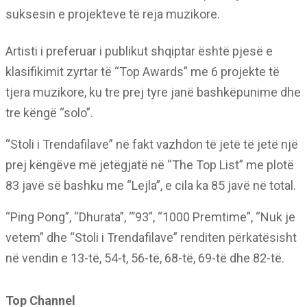
suksesin e projekteve të reja muzikore.
Artisti i preferuar i publikut shqiptar është pjesë e
klasifikimit zyrtar të “Top Awards” me 6 projekte të
tjera muzikore, ku tre prej tyre janë bashkëpunime dhe
tre këngë “solo”.
“Stoli i Trendafilave” në fakt vazhdon të jetë të jetë një
prej këngëve më jetëgjatë në “The Top List” me plotë
83 javë së bashku me “Lejla”, e cila ka 85 javë në total.
“Ping Pong”, “Dhurata”, “’93”, “1000 Premtime”, “Nuk je
vetem” dhe “Stoli i Trendafilave” renditen përkatësisht
në vendin e 13-të, 54-t, 56-të, 68-të, 69-të dhe 82-të.
Top Channel