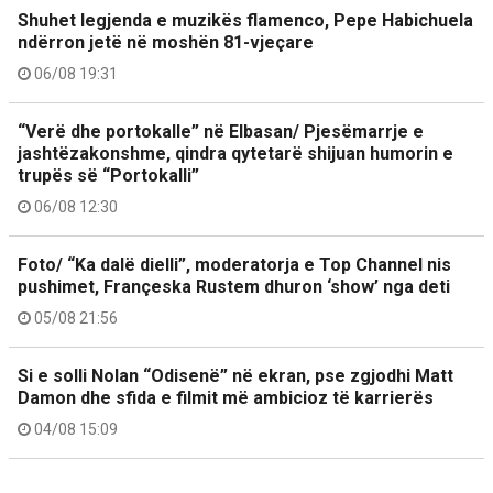
Shuhet legjenda e muzikës flamenco, Pepe Habichuela
ndërron jetë në moshën 81-vjeçare
06/08 19:31
“Verë dhe portokalle” në Elbasan/ Pjesëmarrje e
jashtëzakonshme, qindra qytetarë shijuan humorin e
trupës së “Portokalli”
06/08 12:30
Foto/ “Ka dalë dielli”, moderatorja e Top Channel nis
pushimet, Françeska Rustem dhuron ‘show’ nga deti
05/08 21:56
Si e solli Nolan “Odisenë” në ekran, pse zgjodhi Matt
Damon dhe sfida e filmit më ambicioz të karrierës
04/08 15:09