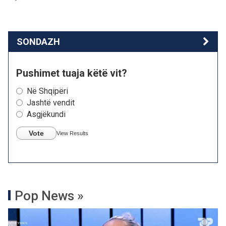
SONDAZH
Pushimet tuaja këtë vit?
Në Shqipëri
Jashtë vendit
Asgjëkundi
Vote
View Results
Pop News »