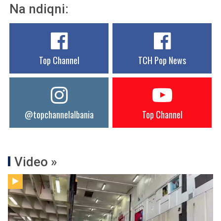
Na ndiqni:
Top Channel
TCH Pop News
@topchannelalbania
Top Channel
Video »