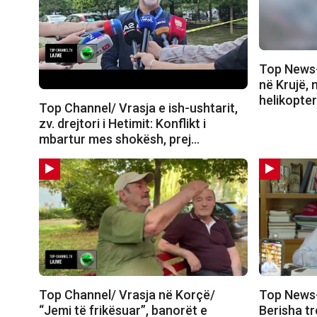
Top News-
në Krujë, 
helikopte
Top Channel/ Vrasja e ish-ushtarit,
zv. drejtori i Hetimit: Konflikt i
mbartur mes shokësh, prej…
Top Channel/ Vrasja në Korçë/
Top News
“Jemi të frikësuar”, banorët e
Berisha tr