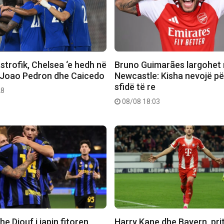
strofik, Chelsea ‘e hedh në
Bruno Guimarães largohet
 Joao Pedron dhe Caicedo
Newcastle: Kisha nevojë pë
sfidë të re
28
08/08 18:03
e Diouf i japin fitoren
Harry Kane dhe Bayern, pritet