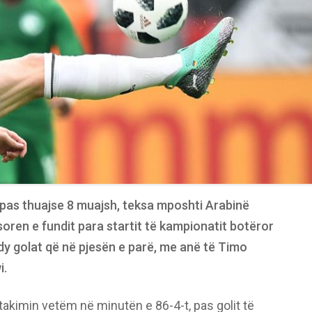
, pas thuajse 8 muajsh, teksa mposhti Arabinë
oren e fundit para startit të kampionatit botëror
dy golat që në pjesën e parë, me anë të Timo
i.
 takimin vetëm në minutën e 86-4-t, pas golit të