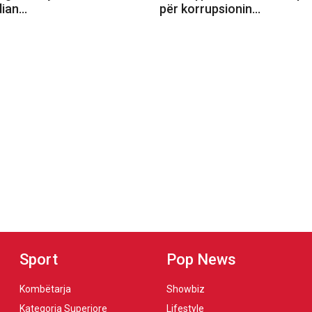
dian…
për korrupsionin…
Sport
Pop News
Kombëtarja
Showbiz
Kategoria Superiore
Lifestyle