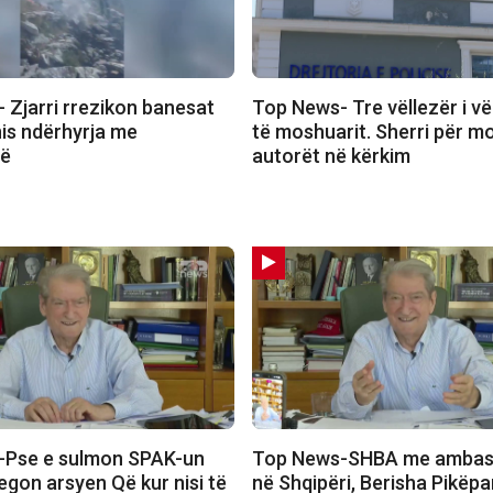
 Zjarri rrezikon banesat
Top News- Tre vëllezër i vë
nis ndërhyrja me
të moshuarit. Sherri për mo
rë
autorët në kërkim
-Pse e sulmon SPAK-un
Top News-SHBA me ambasa
egon arsyen Që kur nisi të
në Shqipëri, Berisha Pikëpam