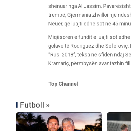
shënuar nga Al Jassim. Pavarësisht 
trembë, Gjermania zhvilloi një ndes
Neuer, që luajti edhe sot në 45 minut
Miqësoren e fundit e luajti sot edhe
golave të Rodriguez dhe Seferoviç. 
“Rusi 2018”, teksa në sfidën ndaj Sen
Kramariç, përmbysën avantazhin fille
Top Channel
Futboll »