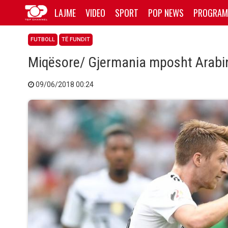
LAJME
VIDEO
SPORT
POP NEWS
PROGRAM
FUTBOLL
TË FUNDIT
Miqësore/ Gjermania mposht Arabin
09/06/2018 00:24