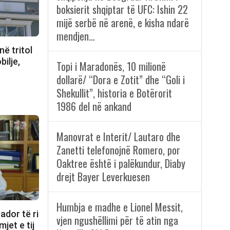
boksierit shqiptar të UFC: Ishin 22
mijë serbë në arenë, e kisha ndarë
mendjen…
në tritol
bilje,
Topi i Maradonës, 10 milionë
dollarë/ “Dora e Zotit” dhe “Goli i
Shekullit”, historia e Botërorit
1986 del në ankand
Manovrat e Interit/ Lautaro dhe
Zanetti telefonojnë Romero, por
Oaktree është i palëkundur, Diaby
drejt Bayer Leverkuesen
Humbja e madhe e Lionel Messit,
dor të ri
vjen ngushëllimi për të atin nga
jet e tij