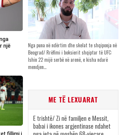
 nga
Nga puna në ndërtim dhe skelat te shqiponja në
r një
Beograd/ Rrëfimi i boksierit shqiptar të UFC:
Ishin 22 mijë serbë në arenë, e kisha ndarë
mendjen…
ME TË LEXUARAT
E trishtë/ Zi në familjen e Messit,
babai i ikones argjentinase ndahet
nga jeta në moshën 68-vjeçare
 fillimi i