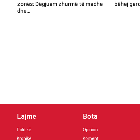
zonës: Dëgjuam zhurmë të madhe
bëhej gar
dhe…
Lajme
Bota
Politikë
Opinion
Kronikë
Koment