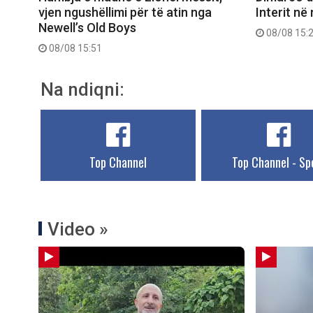
vjen ngushëllimi për të atin nga
Interit në
Newell’s Old Boys
08/08 15:
08/08 15:51
Na ndiqni:
Top Channel
Top Channel - Sp
Video »