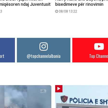
 miqësoren ndaj Juventusit
bisedimeve për rinovimin
23
08/08 13:22
ort
@topchannelalbania
Top Channe