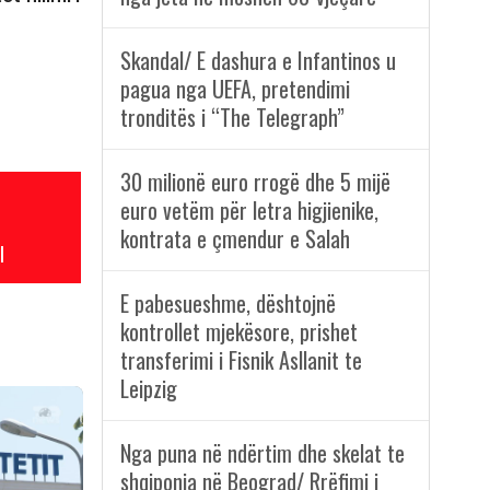
Skandal/ E dashura e Infantinos u
pagua nga UEFA, pretendimi
tronditës i “The Telegraph”
30 milionë euro rrogë dhe 5 mijë
euro vetëm për letra higjienike,
kontrata e çmendur e Salah
l
E pabesueshme, dështojnë
kontrollet mjekësore, prishet
transferimi i Fisnik Asllanit te
Leipzig
Nga puna në ndërtim dhe skelat te
shqiponja në Beograd/ Rrëfimi i