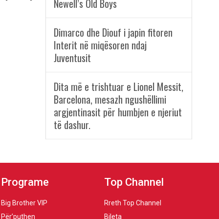
Newell’s Old Boys
Dimarco dhe Diouf i japin fitoren
Interit në miqësoren ndaj
Juventusit
Dita më e trishtuar e Lionel Messit,
Barcelona, mesazh ngushëllimi
argjentinasit për humbjen e njeriut
të dashur.
Programe
Top Channel
Big Brother VIP
Rreth Top Channel
Për’puthen
Bileta