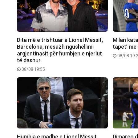
Dita më e trishtuar e Lionel Messit,
Milan kata
Barcelona, mesazh ngushëllimi
tapet’ me
argjentinasit për humbjen e njeriut
08/08 19:
të dashur.
08/08 19:55
Humbja e madhe e Lionel Messit,
Dimarco dh