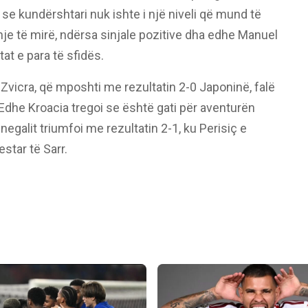
se kundërshtari nuk ishte i një niveli që mund të
hje të mirë, ndërsa sinjale pozitive dha edhe Manuel
at e para të sfidës.
 Zvicra, që mposhti me rezultatin 2-0 Japoninë, falë
Edhe Kroacia tregoi se është gati për aventurën
egalit triumfoi me rezultatin 2-1, ku Perisiç e
star të Sarr.