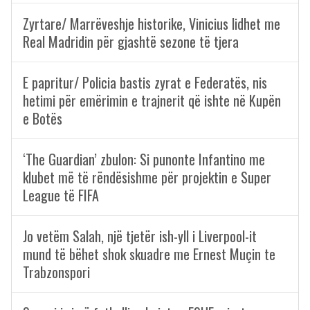
Zyrtare/ Marrëveshje historike, Vinicius lidhet me
Real Madridin për gjashtë sezone të tjera
E papritur/ Policia bastis zyrat e Federatës, nis
hetimi për emërimin e trajnerit që ishte në Kupën
e Botës
‘The Guardian’ zbulon: Si punonte Infantino me
klubet më të rëndësishme për projektin e Super
League të FIFA
Jo vetëm Salah, një tjetër ish-yll i Liverpool-it
mund të bëhet shok skuadre me Ernest Muçin te
Trabzonspori