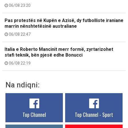
06/08 23:20
Pas protestës në Kupën e Azisë, dy futbolliste iraniane
marrin nënshtetësinë australiane
06/08 22:47
Italia e Roberto Mancinit merr formë, zyrtarizohet
stafi teknik, bën pjesë edhe Bonucci
06/08 22:19
Na ndiqni:
Top Channel
Top Channel - Sport