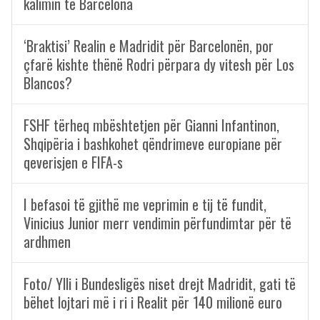
kalimin te Barcelona
‘Braktisi’ Realin e Madridit për Barcelonën, por
çfarë kishte thënë Rodri përpara dy vitesh për Los
Blancos?
FSHF tërheq mbështetjen për Gianni Infantinon,
Shqipëria i bashkohet qëndrimeve europiane për
qeverisjen e FIFA-s
I befasoi të gjithë me veprimin e tij të fundit,
Vinicius Junior merr vendimin përfundimtar për të
ardhmen
Foto/ Ylli i Bundesligës niset drejt Madridit, gati të
bëhet lojtari më i ri i Realit për 140 milionë euro