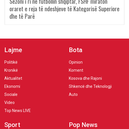
Sezoni i ri në futbollin shqiptar, FSHF miraton
oraret e reja të ndeshjeve të Kategorisë Superiore
dhe të Parë
Lajme
Bota
Politikë
Opinion
Kronikë
Koment
Aktualitet
Kosova dhe Rajoni
Ekonomi
Shkencë dhe Teknologji
Sociale
Auto
Video
Top News LIVE
Sport
Pop News