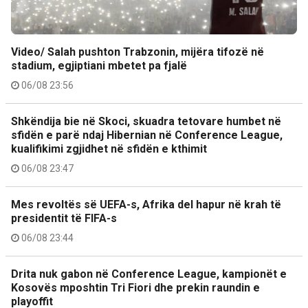
Video/ Salah pushton Trabzonin, mijëra tifozë në
stadium, egjiptiani mbetet pa fjalë
06/08 23:56
Shkëndija bie në Skoci, skuadra tetovare humbet në
sfidën e parë ndaj Hibernian në Conference League,
kualifikimi zgjidhet në sfidën e kthimit
06/08 23:47
Mes revoltës së UEFA-s, Afrika del hapur në krah të
presidentit të FIFA-s
06/08 23:44
Drita nuk gabon në Conference League, kampionët e
Kosovës mposhtin Tri Fiori dhe prekin raundin e
playoffit