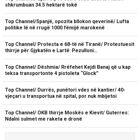
shkrumbuan 34.5 hektarë tokë
Top Channel/Spanjë, opozita bllokon qeverinë/ Lufta
politike lë në rrugë 1000 fëmijë marokenë
Top Channel/ Protesta e 68-të në Tiranë/ Protestuesit
thirrje për Gjykatën e Lartë: Pezulloni…
Top Channel/ Dëshmia/ Rrëfehet Kejdi Banaj që u kap
teksa transportonte 4 pistoleta “Glock”
Top Channel/ Durrës, punëtori vdes në kantier/ 40-
vjeçari u transportua në spital, por nuk mbijetoi
Top Channel/ OKB thirrje Moskës e Kievit/ Guterres:
Ndalni sulmet me raketa e dronë