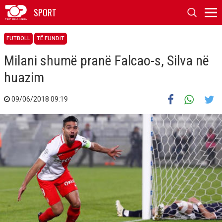
SPORT
FUTBOLL
TË FUNDIT
Milani shumë pranë Falcao-s, Silva në
huazim
09/06/2018 09:19