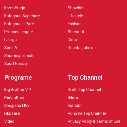
Kombëtarja
Showbiz
Kategoria Superiore
Lifestyle
Kategoria e Parë
Fashion
Premier League
Shëndeti
La Liga
Dieta
Serie A
Receta gatimi
Shumësportësh
Sport Gossip
Programe
Top Channel
Big Brother VIP
Rreth Top Channel
Për’puthen
Bileta
Shqipëria LIVE
Kontakt
Fiks Fare
Puno në Top Channel
Video
Privacy Policy & Terms of Use