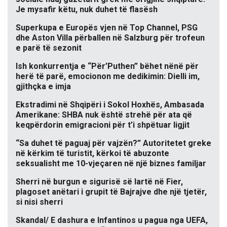
Je mysafir këtu, nuk duhet të flasësh
Superkupa e Europës vjen në Top Channel, PSG
dhe Aston Villa përballen në Salzburg për trofeun
e parë të sezonit
Ish konkurrentja e “Për’Puthen” bëhet nënë për
herë të parë, emocionon me dedikimin: Dielli im,
gjithçka e imja
Ekstradimi në Shqipëri i Sokol Hoxhës, Ambasada
Amerikane: SHBA nuk është strehë për ata që
keqpërdorin emigracioni për t’i shpëtuar ligjit
“Sa duhet të paguaj për vajzën?” Autoritetet greke
në kërkim të turistit, kërkoi të abuzonte
seksualisht me 10-vjeçaren në një biznes familjar
Sherri në burgun e sigurisë së lartë në Fier,
plagoset anëtari i grupit të Bajrajve dhe një tjetër,
si nisi sherri
Skandal/ E dashura e Infantinos u pagua nga UEFA,