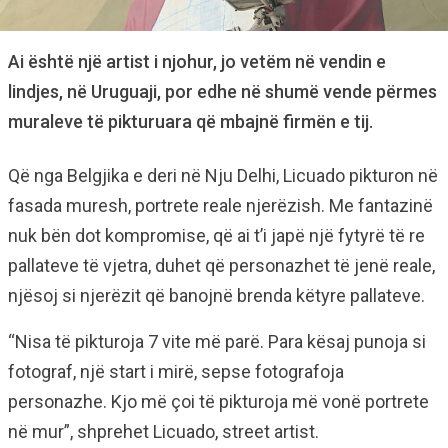
Ai është një artist i njohur, jo vetëm në vendin e
lindjes, në Uruguaji, por edhe në shumë vende përmes
muraleve të pikturuara që mbajnë firmën e tij.
Që nga Belgjika e deri në Nju Delhi, Licuado pikturon në
fasada muresh, portrete reale njerëzish. Me fantazinë
nuk bën dot kompromise, që ai t’i japë një fytyrë të re
pallateve të vjetra, duhet që personazhet të jenë reale,
njësoj si njerëzit që banojnë brenda këtyre pallateve.
“Nisa të pikturoja 7 vite më parë. Para kësaj punoja si
fotograf, një start i mirë, sepse fotografoja
personazhe. Kjo më çoi të pikturoja më vonë portrete
në mur”, shprehet Licuado, street artist.