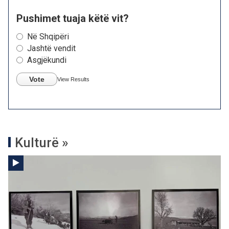
Pushimet tuaja këtë vit?
Në Shqipëri
Jashtë vendit
Asgjëkundi
Vote
View Results
Kulturë »