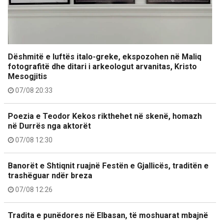
Dëshmitë e luftës italo-greke, ekspozohen në Maliq
fotografitë dhe ditari i arkeologut arvanitas, Kristo
Mesogjitis
07/08 20:33
Poezia e Teodor Kekos rikthehet në skenë, homazh
në Durrës nga aktorët
07/08 12:30
Banorët e Shtiqnit ruajnë Festën e Gjallicës, traditën e
trashëguar ndër breza
07/08 12:26
Tradita e punëdores në Elbasan, të moshuarat mbajnë