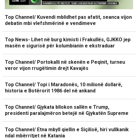
Top Channel/ Kuvendi mblidhet pas afatit, seanca vijon
debatin mbi vlefshmërinë e vendimeve
Top News- Lihet në burg kimisti i Frakullës, GJKKO jep
masën e sigurisë për kolumbianin e ekstraduar
Top Channel/ Portokalli në skenën e Peqinit, turneu
veror vijon rrugëtimin drejt Kavajës
Top Channel/ Topi i Maradonës, 10 milionë dollarë,
historia e Botërorit 1986 del në ankand
Top Channel/ Gjykata bllokon sallën e Trump,
presidenti paralajmëron betejë në Gjykatën Supreme
Top Channel/ Etna mbyll qiellin e Siçilisë, hiri vullkanik
ndal mbërritjet në Katania