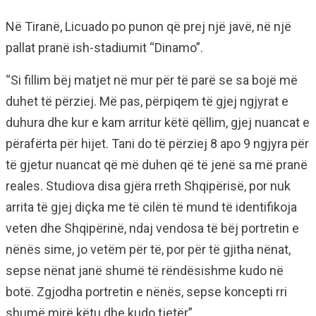
Në Tiranë, Licuado po punon që prej një javë, në një
pallat pranë ish-stadiumit “Dinamo”.
“Si fillim bëj matjet në mur për të parë se sa bojë më
duhet të përziej. Më pas, përpiqem të gjej ngjyrat e
duhura dhe kur e kam arritur këtë qëllim, gjej nuancat e
përafërta për hijet. Tani do të përziej 8 apo 9 ngjyra për
të gjetur nuancat që më duhen që të jenë sa më pranë
reales. Studiova disa gjëra rreth Shqipërisë, por nuk
arrita të gjej diçka me të cilën të mund të identifikoja
veten dhe Shqipërinë, ndaj vendosa të bëj portretin e
nënës sime, jo vetëm për të, por për të gjitha nënat,
sepse nënat janë shumë të rëndësishme kudo në
botë. Zgjodha portretin e nënës, sepse koncepti rri
shumë mirë këtu dhe kudo tjetër”.