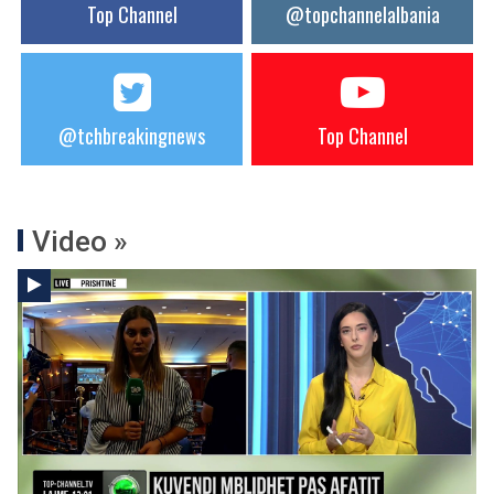
Top Channel
@topchannelalbania
@tchbreakingnews
Top Channel
Video »