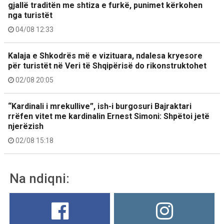
gjallë traditën me shtiza e furkë, punimet kërkohen
nga turistët
04/08 12:33
Kalaja e Shkodrës më e vizituara, ndalesa kryesore
për turistët në Veri të Shqipërisë do rikonstruktohet
02/08 20:05
“Kardinali i mrekullive”, ish-i burgosuri Bajraktari
rrëfen vitet me kardinalin Ernest Simoni: Shpëtoi jetë
njerëzish
02/08 15:18
Na ndiqni: