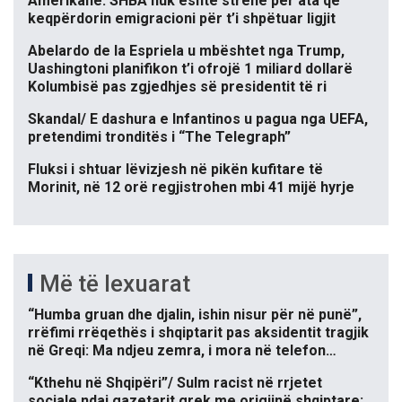
Amerikane: SHBA nuk është strehë për ata që
keqpërdorin emigracioni për t’i shpëtuar ligjit
Abelardo de la Espriela u mbështet nga Trump,
Uashingtoni planifikon t’i ofrojë 1 miliard dollarë
Kolumbisë pas zgjedhjes së presidentit të ri
Skandal/ E dashura e Infantinos u pagua nga UEFA,
pretendimi tronditës i “The Telegraph”
Fluksi i shtuar lëvizjesh në pikën kufitare të
Morinit, në 12 orë regjistrohen mbi 41 mijë hyrje
Më të lexuarat
“Humba gruan dhe djalin, ishin nisur për në punë”,
rrëfimi rrëqethës i shqiptarit pas aksidentit tragjik
në Greqi: Ma ndjeu zemra, i mora në telefon…
“Kthehu në Shqipëri”/ Sulm racist në rrjetet
sociale ndaj gazetarit grek me origjinë shqiptare: