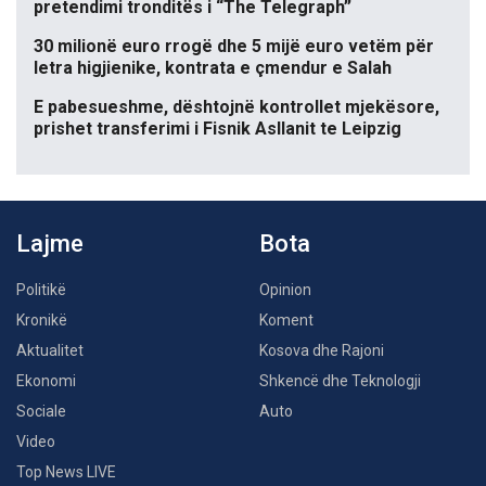
pretendimi tronditës i “The Telegraph”
30 milionë euro rrogë dhe 5 mijë euro vetëm për
letra higjienike, kontrata e çmendur e Salah
E pabesueshme, dështojnë kontrollet mjekësore,
prishet transferimi i Fisnik Asllanit te Leipzig
Lajme
Bota
Politikë
Opinion
Kronikë
Koment
Aktualitet
Kosova dhe Rajoni
Ekonomi
Shkencë dhe Teknologji
Sociale
Auto
Video
Top News LIVE