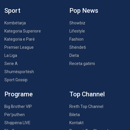
Sport
Pop News
Kombëtarja
Showbiz
Kategoria Superiore
Lifestyle
Kategoria e Parë
Fashion
Premier League
Shëndeti
La Liga
Dieta
Serie A
Receta gatimi
Shumësportësh
Sport Gossip
Programe
Top Channel
Big Brother VIP
Rreth Top Channel
Për’puthen
Bileta
Shqipëria LIVE
Kontakt