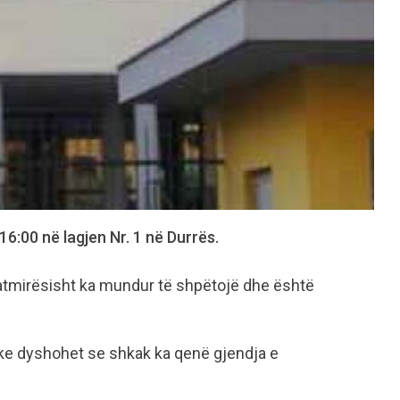
16:00 në lagjen Nr. 1 në Durrës.
r fatmirësisht ka mundur të shpëtojë dhe është
ake dyshohet se shkak ka qenë gjendja e