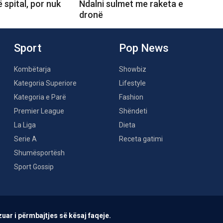
 spital, por nuk
Ndalni sulmet me raketa e
dronë
Sport
Pop News
Kombëtarja
Showbiz
Kategoria Superiore
Lifestyle
Kategoria e Parë
Fashion
Premier League
Shëndeti
La Liga
Dieta
Serie A
Receta gatimi
Shumësportësh
Sport Gossip
uar i përmbajtjes së kësaj faqeje.