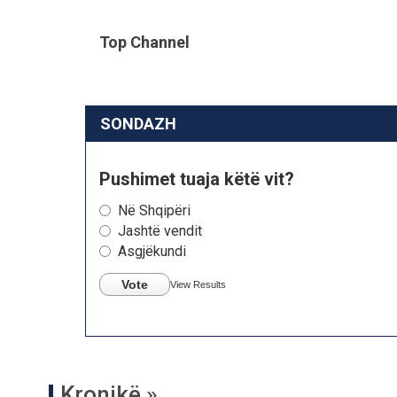
Top Channel
SONDAZH
Pushimet tuaja këtë vit?
Në Shqipëri
Jashtë vendit
Asgjëkundi
Vote
View Results
Kronikë »