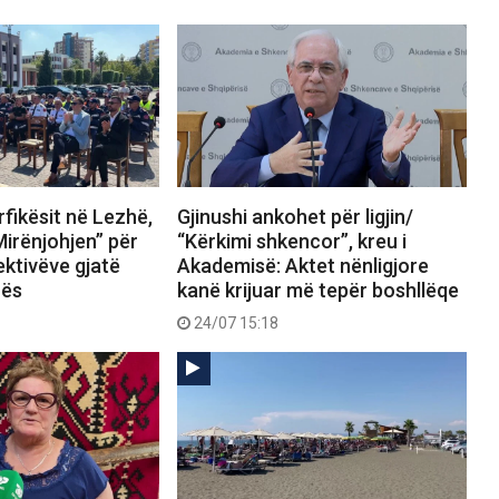
fikësit në Lezhë,
Gjinushi ankohet për ligjin/
Mirënjohjen” për
“Kërkimi shkencor”, kreu i
ektivëve gjatë
Akademisë: Aktet nënligjore
rës
kanë krijuar më tepër boshllëqe
24/07 15:18