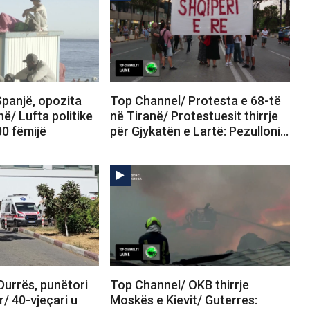
panjë, opozita
Top Channel/ Protesta e 68-të
në/ Lufta politike
në Tiranë/ Protestuesit thirrje
00 fëmijë
për Gjykatën e Lartë: Pezulloni…
Durrës, punëtori
Top Channel/ OKB thirrje
r/ 40-vjeçari u
Moskës e Kievit/ Guterres: