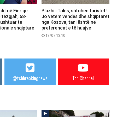
dit në Fier që
Plazhi i Tales, shtohen turistët!
 tezgjah, 68-
Jo vetëm vendës dhe shqiptarët
kushtuar te
nga Kosova, tani është në
ionale shqiptare
preferencat e të huajve
13/07 13:10
@tchbreakingnews
Top Channel