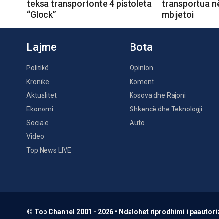
teksa transportonte 4 pistoleta
transportua në
“Glock”
mbijetoi
Lajme
Bota
Politikë
Opinion
Kronikë
Koment
Aktualitet
Kosova dhe Rajoni
Ekonomi
Shkencë dhe Teknologji
Sociale
Auto
Video
Top News LIVE
© Top Channel 2001 - 2026 • Ndalohet riprodhimi i paautoriz