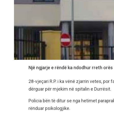
Një ngjarje e rëndë ka ndodhur rreth orës 
28-vjeçari R.P. i ka vënë zjarrin vetes, po
dërguar për mjekim në spitalin e Durrësit.
Policia bën të ditur se nga hetimet parapr
rënduar psikologjike.