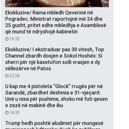
Ekskluzive/ Rama mbledh Qeverinë në
Pogradec. Ministrat raportojnë më 24 dhe
25 gusht, pritet edhe mbledhja e Asamblesë
që mund të ndryshojë kabinetin
19:32
Ekskluzive/ I ekstraduar pas 30 vitesh, Top
Channel zbardh dosjen e Sokol Hoxhës: Si
sherri për një kasetofon solli vrasjen e dy
vëllezërve në Patos
22:58
U kap me 4 pistoleta “Glock” rrugës për në
Sarandë, zbardhet dëshmia e 31-vjeçarit:
Unë u nisa për pushime, shoku më futi qesen
e zezë në makinë dhe iku
18:30
Trump hedh poshtë aludimet për mungesë