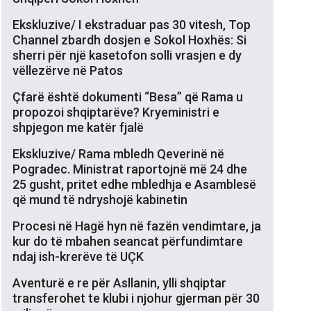
Ekskluzive/ I ekstraduar pas 30 vitesh, Top
Channel zbardh dosjen e Sokol Hoxhës: Si
sherri për një kasetofon solli vrasjen e dy
vëllezërve në Patos
Çfarë është dokumenti “Besa” që Rama u
propozoi shqiptarëve? Kryeministri e
shpjegon me katër fjalë
Ekskluzive/ Rama mbledh Qeverinë në
Pogradec. Ministrat raportojnë më 24 dhe
25 gusht, pritet edhe mbledhja e Asamblesë
që mund të ndryshojë kabinetin
Procesi në Hagë hyn në fazën vendimtare, ja
kur do të mbahen seancat përfundimtare
ndaj ish-krerëve të UÇK
Aventurë e re për Asllanin, ylli shqiptar
transferohet te klubi i njohur gjerman për 30