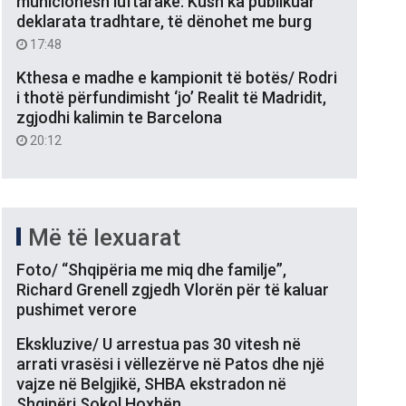
municionesh luftarake: Kush ka publikuar
deklarata tradhtare, të dënohet me burg
17:48
Kthesa e madhe e kampionit të botës/ Rodri
i thotë përfundimisht ‘jo’ Realit të Madridit,
zgjodhi kalimin te Barcelona
20:12
Më të lexuarat
Foto/ “Shqipëria me miq dhe familje”,
Richard Grenell zgjedh Vlorën për të kaluar
pushimet verore
Ekskluzive/ U arrestua pas 30 vitesh në
arrati vrasësi i vëllezërve në Patos dhe një
vajze në Belgjikë, SHBA ekstradon në
Shqipëri Sokol Hoxhën