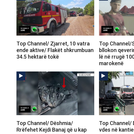
Top Channel/ Zjarret, 10 vatra
Top Channel/S
ende aktive/ Flakët shkrumbuan
bllokon qeveri
34.5 hektarë tokë
lë në rrugë 10
marokenë
Top Channel/ Dëshmia/
Top Channel/ 
Rrëfehet Kejdi Banaj që u kap
vdes në kantie