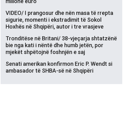
milionë euro
VIDEO/ I prangosur dhe nën masa të rrepta
sigurie, momenti i ekstradimit të Sokol
Hoxhës në Shqipëri, autor i tre vrasjeve
Tronditëse në Britani/ 38-vjeçarja shtatzënë
bie nga kati i nëntë dhe humb jetën, por
mjekët shpëtojnë foshnjën e saj
Senati amerikan konfirmon Eric P. Wendt si
ambasador të SHBA-së në Shqipëri