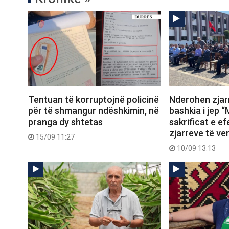
Tentuan të korruptojnë policinë
Nderohen zjarr
për të shmangur ndëshkimin, në
bashkia i jep “
pranga dy shtetas
sakrificat e ef
zjarreve të ve
15/09 11:27
10/09 13:13