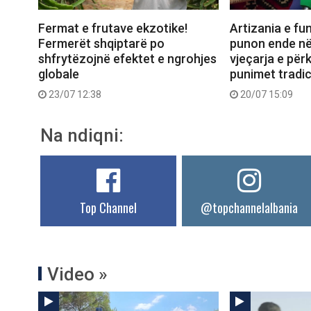
Fermat e frutave ekzotike!
Artizania e fun
Fermerët shqiptarë po
punon ende në
shfrytëzojnë efektet e ngrohjes
vjeçarja e për
globale
punimet tradic
23/07 12:38
20/07 15:09
Na ndiqni:
Top Channel
@topchannelalbania
Video »