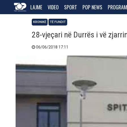
LAJME
VIDEO
SPORT
POP NEWS
PROGRAM
KRONIKË
TË FUNDIT
28-vjeçari në Durrës i vë zjarr
06/06/2018 17:11