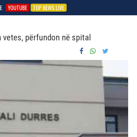
E
YOUTUBE
TOP NEWS LIVE
in vetes, përfundon në spital