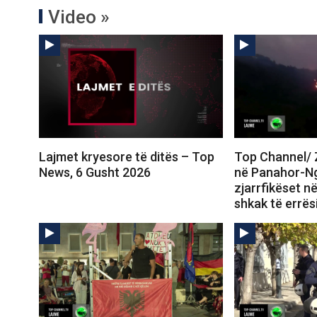
Video »
Lajmet kryesore të ditës – Top
Top Channel/ Z
News, 6 Gusht 2026
në Panahor-N
zjarrfikëset në
shkak të errës