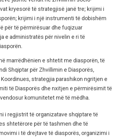
t kryesorë të strategjisë janë tre; krijimi i
sporën; krijimi i një instrumenti të dobishëm
rë për të përmirësuar dhe fuqizuar
e administratës për nivelin e ri të
iasporën.
jnë marrëdhënien e shtetit me diasporën, të
ndi Shqiptar për Zhvillimin e Diasporës,
 Koordinues, strategjia parashikon ngritjen e
iti të Diasporës dhe nxitjen e përmirësimit të
ë vendosur komunitetet më të mëdha.
 i regjistrit të organizatave shqiptare të
es shtetërore për të tashmen dhe të
ovimi i të drejtave të diasporës, organizimi i