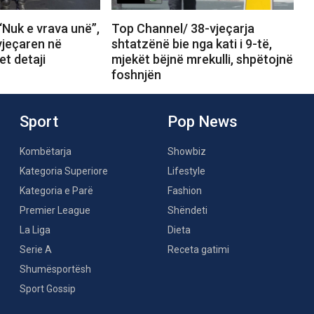
Nuk e vrava unë”,
Top Channel/ 38-vjeçarja
vjeçaren në
shtatzënë bie nga kati i 9-të,
et detaji
mjekët bëjnë mrekulli, shpëtojnë
foshnjën
Sport
Pop News
Kombëtarja
Showbiz
Kategoria Superiore
Lifestyle
Kategoria e Parë
Fashion
Premier League
Shëndeti
La Liga
Dieta
Serie A
Receta gatimi
Shumësportësh
Sport Gossip