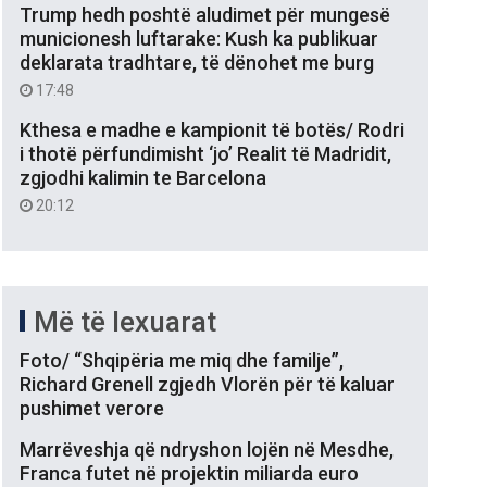
Trump hedh poshtë aludimet për mungesë
municionesh luftarake: Kush ka publikuar
deklarata tradhtare, të dënohet me burg
17:48
Kthesa e madhe e kampionit të botës/ Rodri
i thotë përfundimisht ‘jo’ Realit të Madridit,
zgjodhi kalimin te Barcelona
20:12
Më të lexuarat
Foto/ “Shqipëria me miq dhe familje”,
Richard Grenell zgjedh Vlorën për të kaluar
pushimet verore
Marrëveshja që ndryshon lojën në Mesdhe,
Franca futet në projektin miliarda euro