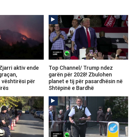
jarri aktiv ende
Top Channel/ Trump ndez
graçan,
garën për 2028! Zbulohen
 vështirësi për
planet e tij për pasardhësin në
irës
Shtëpinë e Bardhë