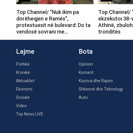
Top Channel/ “Nuk ikim pa
Top Channel/ “
dorëheqjen e Ramës”,
ekzekutoi 38-
protestuesit në bulevard: Do ta
Athinë, zbuloh
vendosë sovrani me…
tronditës
Lajme
Bota
Politikë
Opinion
Kronikë
Koment
Aktualitet
Kosova dhe Rajoni
Ekonomi
Shkencë dhe Teknologji
Sociale
Auto
Video
Top News LIVE