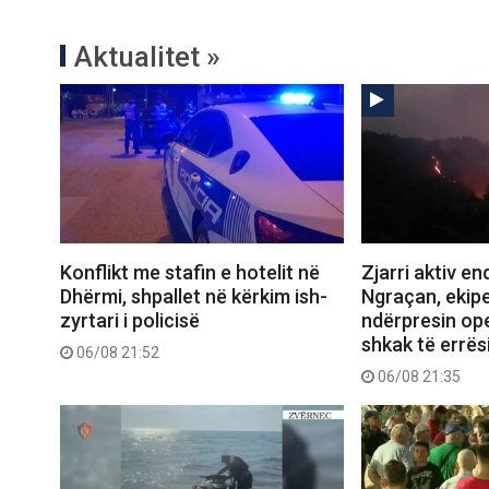
Aktualitet »
Konflikt me stafin e hotelit në
Zjarri aktiv e
Dhërmi, shpallet në kërkim ish-
Ngraçan, ekipe
zyrtari i policisë
ndërpresin op
shkak të errës
06/08 21:52
06/08 21:35