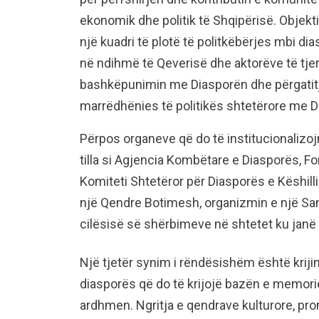
ekonomik dhe politik të Shqipërisë. Objektiva
një kuadri të plotë të politkëbërjes mbi dia
në ndihmë të Qeverisë dhe aktorëve të tje
bashkëpunimin me Diasporën dhe përgatitja 
marrëdhënies të politikës shtetërore me D
Përpos organeve që do të institucionalizo
tilla si Agjencia Kombëtare e Diasporës, Fo
Komiteti Shtetëror për Diasporës e Këshilli
një Qendre Botimesh, organizmin e një Sam
cilësisë së shërbimeve në shtetet ku jan
Një tjetër synim i rëndësishëm është krijimi
diasporës që do të krijojë bazën e memori
ardhmen. Ngritja e qendrave kulturore, prom