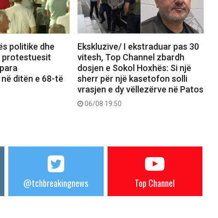
ës politike dhe
Ekskluzive/ I ekstraduar pas 30
, protestuesit
vitesh, Top Channel zbardh
 para
dosjen e Sokol Hoxhës: Si një
 në ditën e 68-të
sherr për një kasetofon solli
vrasjen e dy vëllezërve në Patos
06/08 19:50
@tchbreakingnews
Top Channel