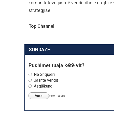
komuniteteve jashtë vendit dhe e drejta e v
strategjisë.
Top Channel
SONDAZH
Pushimet tuaja këtë vit?
Në Shqipëri
Jashtë vendit
Asgjëkundi
Vote
View Results