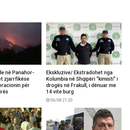
nde në Panahor-
Ekskluzive/ Ekstradohet nga
t zjarrfikëse
Kolumbia në Shqipëri “kimisti” i
eracionin për
drogës në Frakull, i dënuar me
irës
14 vite burg
06/08 21:20