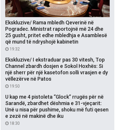
Ekskluzive/ Rama mbledh Qeverinë në
Pogradec. Ministrat raportojnë më 24 dhe
25 gusht, pritet edhe mbledhja e Asamblesë
që mund të ndryshojë kabinetin
19:32
Ekskluzive/ I ekstraduar pas 30 vitesh, Top
Channel zbardh dosjen e Sokol Hoxhës: Si
një sherr për një kasetofon solli vrasjen e dy
vëllezërve në Patos
19:50
U kap me 4 pistoleta “Glock” rrugës për në
Sarandë, zbardhet dëshmia e 31-vjeçarit:
Unë u nisa për pushime, shoku më futi qesen
e zezë në makinë dhe iku
18:30