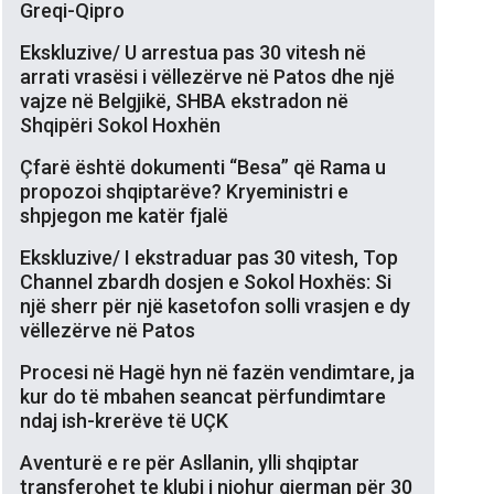
Greqi-Qipro
Ekskluzive/ U arrestua pas 30 vitesh në
arrati vrasësi i vëllezërve në Patos dhe një
vajze në Belgjikë, SHBA ekstradon në
Shqipëri Sokol Hoxhën
Çfarë është dokumenti “Besa” që Rama u
propozoi shqiptarëve? Kryeministri e
shpjegon me katër fjalë
Ekskluzive/ I ekstraduar pas 30 vitesh, Top
Channel zbardh dosjen e Sokol Hoxhës: Si
një sherr për një kasetofon solli vrasjen e dy
vëllezërve në Patos
Procesi në Hagë hyn në fazën vendimtare, ja
kur do të mbahen seancat përfundimtare
ndaj ish-krerëve të UÇK
Aventurë e re për Asllanin, ylli shqiptar
transferohet te klubi i njohur gjerman për 30