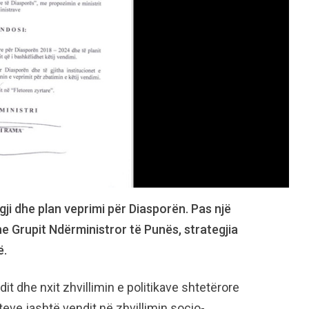
egji dhe plan veprimi për Diasporën. Pas një
he Grupit Ndërministror të Punës, strategjia
ë.
t dhe nxit zhvillimin e politikave shtetërore
teve jashtë vendit në zhvillimin socio-