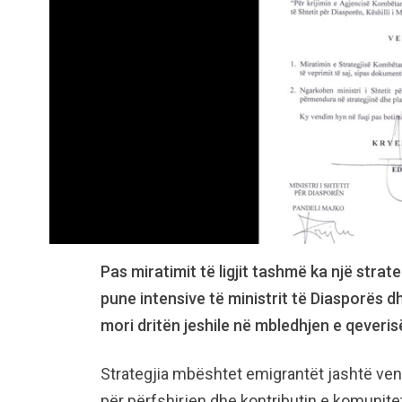
Pas miratimit të ligjit tashmë ka një strat
pune intensive të ministrit të Diasporës d
mori dritën jeshile në mbledhjen e qeveris
Strategjia mbështet emigrantët jashtë vendi
për përfshirjen dhe kontributin e komunite