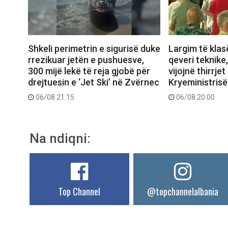
Shkeli perimetrin e sigurisë duke
Largim të klas
rrezikuar jetën e pushuesve,
qeveri teknike
300 mijë lekë të reja gjobë për
vijojnë thirrjet
drejtuesin e ‘Jet Ski’ në Zvërnec
Kryeministrisë
06/08 21:15
06/08 20:00
Na ndiqni:
Top Channel
@topchannelalbania