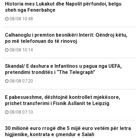
Historia mes Lukakut dhe Napolit përfundoi, belgu
sheh nga Fenerbahçe
08/08 10:48
Calhanoglu i premton besnikëri Interit: Qëndroj këtu,
po më telefonuan do të rinovoj
08/08 10:14
Skandal/ E dashura e Infantinos u pagua nga UEFA,
pretendimi tronditës i “The Telegraph”
08/08 07:20
E pabesueshme, dështojnë kontrollet mjekësore,
prishet transferimi i Fisnik Asllanit te Leipzig
08/08 07:10
30 milionë euro rrogë dhe 5 mijë euro vetëm për letra
higjienike, kontrata e çmendur e Salah