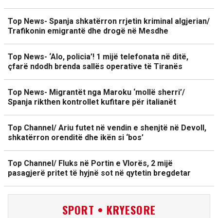
Top News- Spanja shkatërron rrjetin kriminal algjerian/
Trafikonin emigrantë dhe drogë në Mesdhe
Top News- ‘Alo, policia’! 1 mijë telefonata në ditë,
çfarë ndodh brenda sallës operative të Tiranës
Top News- Migrantët nga Maroku ‘mollë sherri’/
Spanja rikthen kontrollet kufitare për italianët
Top Channel/ Ariu futet në vendin e shenjtë në Devoll,
shkatërron orenditë dhe ikën si ‘bos’
Top Channel/ Fluks në Portin e Vlorës, 2 mijë
pasagjerë pritet të hyjnë sot në qytetin bregdetar
SPORT • KRYESORE