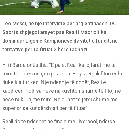
Leo Messi, në një intervistë për argjentinasen TyC
Sports shpjegoi arsyet pse Reali i Madridit ka
dominuar Ligën e Kampioneve dy vitet e fundit, në
tentativë për ta fituar 3 herë radhazi.
Ylli i Barcelonës tha: “E para, Reali ka lojtarët më të
mirë të botës në çdo pozicion. E dyta, Reali fiton edhe
duke luajtur keq. Një ndeshje të dobët, Reali e
kapërcen, ndërsa neve na kushton shumë të fitojmë
nëse nuk luajmë mirë. Ne duhet të jemi shumë më
superior se kundërshtari për të fituar”.
Reali do të ndeshet në finale me Liverpool, ndërsa