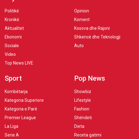
Politikë
Opinion
Kronikë
Koment
Aktualitet
Kosova dhe Rajoni
Ekonomi
Shkencë dhe Teknologji
Sociale
Auto
Video
Top News LIVE
Sport
Pop News
Kombëtarja
Showbiz
Kategoria Superiore
Lifestyle
Kategoria e Parë
Fashion
Premier League
Shëndeti
La Liga
Dieta
Serie A
Receta gatimi