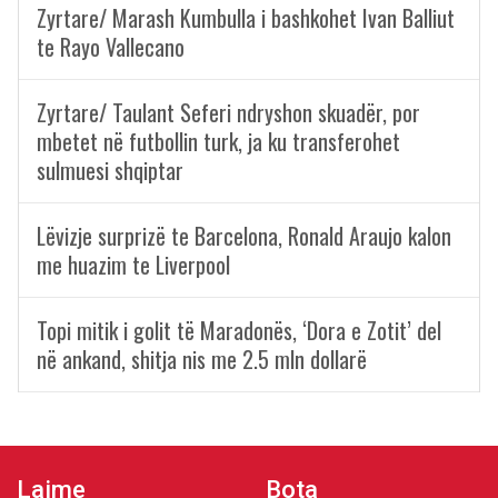
Zyrtare/ Marash Kumbulla i bashkohet Ivan Balliut
te Rayo Vallecano
Zyrtare/ Taulant Seferi ndryshon skuadër, por
mbetet në futbollin turk, ja ku transferohet
sulmuesi shqiptar
Lëvizje surprizë te Barcelona, Ronald Araujo kalon
me huazim te Liverpool
Topi mitik i golit të Maradonës, ‘Dora e Zotit’ del
në ankand, shitja nis me 2.5 mln dollarë
Lajme
Bota