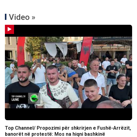
Video »
Top Channel/ Propozimi për shkrirjen e Fushë-Arrëzit,
banorët në protestë: Mos na hiqni bashkinë