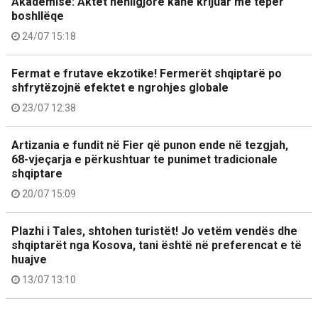
Akademisë: Aktet nënligjore kanë krijuar më tepër
boshllëqe
24/07 15:18
Fermat e frutave ekzotike! Fermerët shqiptarë po
shfrytëzojnë efektet e ngrohjes globale
23/07 12:38
Artizania e fundit në Fier që punon ende në tezgjah,
68-vjeçarja e përkushtuar te punimet tradicionale
shqiptare
20/07 15:09
Plazhi i Tales, shtohen turistët! Jo vetëm vendës dhe
shqiptarët nga Kosova, tani është në preferencat e të
huajve
13/07 13:10