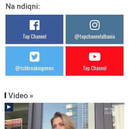
Na ndiqni:
Top Channel
@topchannelalbania
@tchbreakingnews
Top Channel
Video »