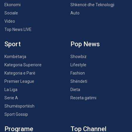
Ekonomi
Shkencë dhe Teknologji
Sociale
Auto
Video
Top News LIVE
Sport
Pop News
Kombëtarja
Showbiz
Kategoria Superiore
Lifestyle
Kategoria e Parë
Fashion
Premier League
Shëndeti
La Liga
Dieta
Serie A
Receta gatimi
Shumësportësh
Sport Gossip
Programe
Top Channel