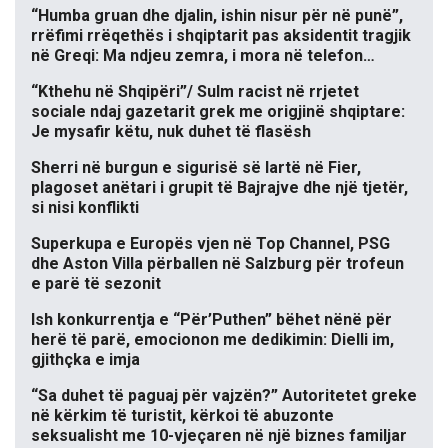
“Humba gruan dhe djalin, ishin nisur për në punë”,
rrëfimi rrëqethës i shqiptarit pas aksidentit tragjik
në Greqi: Ma ndjeu zemra, i mora në telefon…
“Kthehu në Shqipëri”/ Sulm racist në rrjetet
sociale ndaj gazetarit grek me origjinë shqiptare:
Je mysafir këtu, nuk duhet të flasësh
Sherri në burgun e sigurisë së lartë në Fier,
plagoset anëtari i grupit të Bajrajve dhe një tjetër,
si nisi konflikti
Superkupa e Europës vjen në Top Channel, PSG
dhe Aston Villa përballen në Salzburg për trofeun
e parë të sezonit
Ish konkurrentja e “Për’Puthen” bëhet nënë për
herë të parë, emocionon me dedikimin: Dielli im,
gjithçka e imja
“Sa duhet të paguaj për vajzën?” Autoritetet greke
në kërkim të turistit, kërkoi të abuzonte
seksualisht me 10-vjeçaren në një biznes familjar