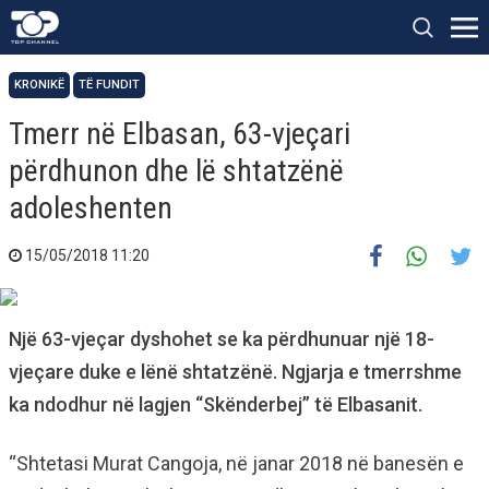
KRONIKË
TË FUNDIT
Tmerr në Elbasan, 63-vjeçari
përdhunon dhe lë shtatzënë
adoleshenten
15/05/2018 11:20
Një 63-vjeçar dyshohet se ka përdhunuar një 18-
vjeçare duke e lënë shtatzënë. Ngjarja e tmerrshme
ka ndodhur në lagjen “Skënderbej” të Elbasanit.
“Shtetasi Murat Cangoja, në janar 2018 në banesën e