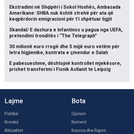
Ekstradimi në Shqipëri i Sokol Hoxhës, Ambasada
Amerikane: SHBA nuk është strehë për ata që
keqpërdorin emigracioni për t’i shpëtuar ligjit
Skandal/ E dashura e Infantinos u pagua nga UEFA,
pretendimi tronditës i “The Telegraph”
30 milionë euro rrogë dhe 5 mijë euro vetëm për
letra higjienike, kontrata e çmendur e Salah
E pabesueshme, dështojnë kontrollet mjekësore,
prishet transferimi i Fisnik Asllanit te Leipzig
Lajme
Bota
Politikë
Opinion
Kronikë
Koment
Aktualitet
Kosova dhe Rajoni