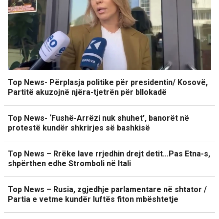
Top News- Përplasja politike për presidentin/ Kosovë,
Partitë akuzojnë njëra-tjetrën për bllokadë
Top News- ‘Fushë-Arrëzi nuk shuhet’, banorët në
protestë kundër shkrirjes së bashkisë
Top News – Rrëke lave rrjedhin drejt detit…Pas Etna-s,
shpërthen edhe Stromboli në Itali
Top News – Rusia, zgjedhje parlamentare në shtator /
Partia e vetme kundër luftës fiton mbështetje