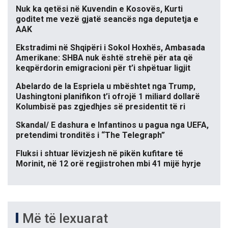
Nuk ka qetësi në Kuvendin e Kosovës, Kurti
goditet me vezë gjatë seancës nga deputetja e
AAK
Ekstradimi në Shqipëri i Sokol Hoxhës, Ambasada
Amerikane: SHBA nuk është strehë për ata që
keqpërdorin emigracioni për t’i shpëtuar ligjit
Abelardo de la Espriela u mbështet nga Trump,
Uashingtoni planifikon t’i ofrojë 1 miliard dollarë
Kolumbisë pas zgjedhjes së presidentit të ri
Skandal/ E dashura e Infantinos u pagua nga UEFA,
pretendimi tronditës i “The Telegraph”
Fluksi i shtuar lëvizjesh në pikën kufitare të
Morinit, në 12 orë regjistrohen mbi 41 mijë hyrje
Më të lexuarat