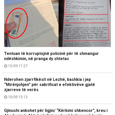
Tentuan të korruptojnë policinë për të shmangur
ndëshkimin, në pranga dy shtetas
15/09 11:27
Nderohen zjarrfikësit në Lezhë, bashkia i jep
“Mirënjohjen” për sakrificat e efektivëve gjatë
zjarreve të verës
10/09 13:13
Gjinushi ankohet për ligjin/ “Kërkimi shkencor”, kreu i