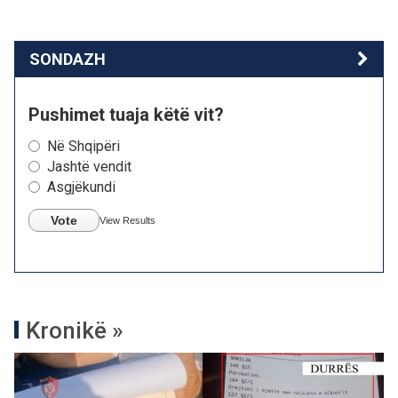
SONDAZH
Pushimet tuaja këtë vit?
Në Shqipëri
Jashtë vendit
Asgjëkundi
Vote
View Results
Kronikë »