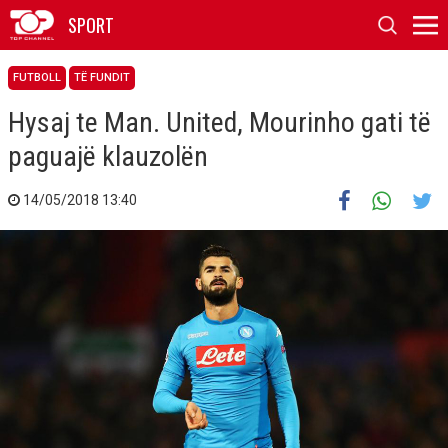
SPORT
FUTBOLL
TË FUNDIT
Hysaj te Man. United, Mourinho gati të
paguajë klauzolën
14/05/2018 13:40