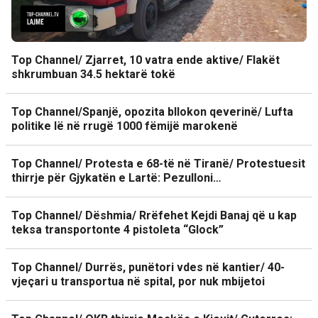
Top Channel/ Zjarret, 10 vatra ende aktive/ Flakët
shkrumbuan 34.5 hektarë tokë
Top Channel/Spanjë, opozita bllokon qeverinë/ Lufta
politike lë në rrugë 1000 fëmijë marokenë
Top Channel/ Protesta e 68-të në Tiranë/ Protestuesit
thirrje për Gjykatën e Lartë: Pezulloni…
Top Channel/ Dëshmia/ Rrëfehet Kejdi Banaj që u kap
teksa transportonte 4 pistoleta “Glock”
Top Channel/ Durrës, punëtori vdes në kantier/ 40-
vjeçari u transportua në spital, por nuk mbijetoi