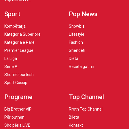
Sport
Pop News
Kombëtarja
Showbiz
Kategoria Superiore
Lifestyle
Kategoria e Parë
Fashion
Premier League
Shëndeti
La Liga
Dieta
Serie A
Receta gatimi
Shumësportësh
Sport Gossip
Programe
Top Channel
Big Brother VIP
Rreth Top Channel
Për’puthen
Bileta
Shqipëria LIVE
Kontakt