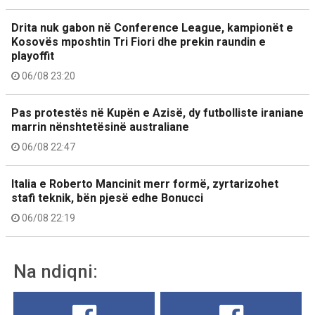
Drita nuk gabon në Conference League, kampionët e
Kosovës mposhtin Tri Fiori dhe prekin raundin e
playoffit
06/08 23:20
Pas protestës në Kupën e Azisë, dy futbolliste iraniane
marrin nënshtetësinë australiane
06/08 22:47
Italia e Roberto Mancinit merr formë, zyrtarizohet
stafi teknik, bën pjesë edhe Bonucci
06/08 22:19
Na ndiqni: