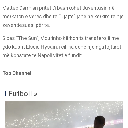
Matteo Darmian pritet t’i bashkohet Juventusin në
merkaton e verës dhe te “Djajtë” janë në kërkim të një
zëvendësuesi për të.
Sipas “The Sun”, Mourinho kërkon ta transferojë me
çdo kusht Elseid Hysajn, i cili ka qenë një nga lojtarët
më konstatë te Napoli vitet e fundit.
Top Channel
Futboll »