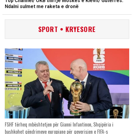
Top Channel/ OKB thirrje Moskës e Kievit/ Guterres:
Ndalni sulmet me raketa e dronë
SPORT • KRYESORE
FSHF tërheq mbështetjen për Gianni Infantinon, Shqipëria i
bashkohet qëndrimeve europiane për qeverisjen e FIFA-s