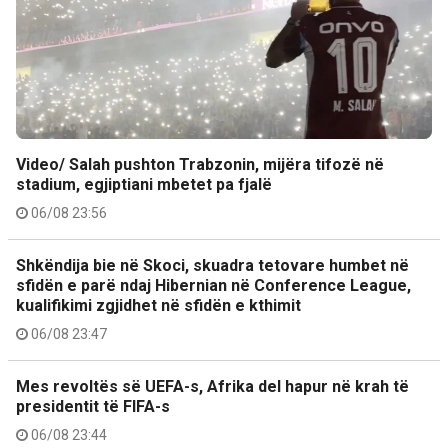
Video/ Salah pushton Trabzonin, mijëra tifozë në
stadium, egjiptiani mbetet pa fjalë
06/08 23:56
Shkëndija bie në Skoci, skuadra tetovare humbet në
sfidën e parë ndaj Hibernian në Conference League,
kualifikimi zgjidhet në sfidën e kthimit
06/08 23:47
Mes revoltës së UEFA-s, Afrika del hapur në krah të
presidentit të FIFA-s
06/08 23:44