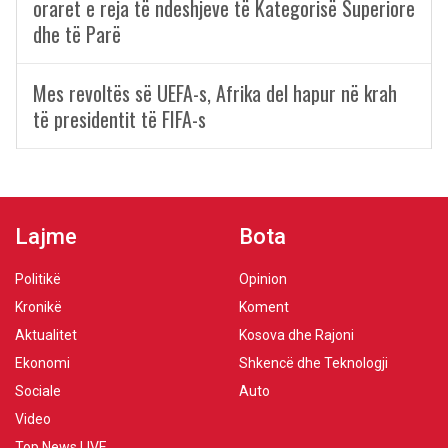
oraret e reja të ndeshjeve të Kategorisë Superiore
dhe të Parë
Mes revoltës së UEFA-s, Afrika del hapur në krah
të presidentit të FIFA-s
Lajme
Bota
Politikë
Opinion
Kronikë
Koment
Aktualitet
Kosova dhe Rajoni
Ekonomi
Shkencë dhe Teknologji
Sociale
Auto
Video
Top News LIVE