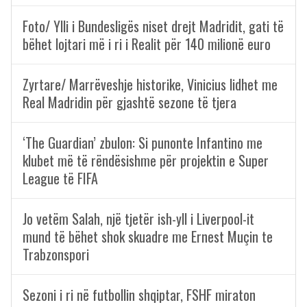
Foto/ Ylli i Bundesligës niset drejt Madridit, gati të
bëhet lojtari më i ri i Realit për 140 milionë euro
Zyrtare/ Marrëveshje historike, Vinicius lidhet me
Real Madridin për gjashtë sezone të tjera
‘The Guardian’ zbulon: Si punonte Infantino me
klubet më të rëndësishme për projektin e Super
League të FIFA
Jo vetëm Salah, një tjetër ish-yll i Liverpool-it
mund të bëhet shok skuadre me Ernest Muçin te
Trabzonspori
Sezoni i ri në futbollin shqiptar, FSHF miraton