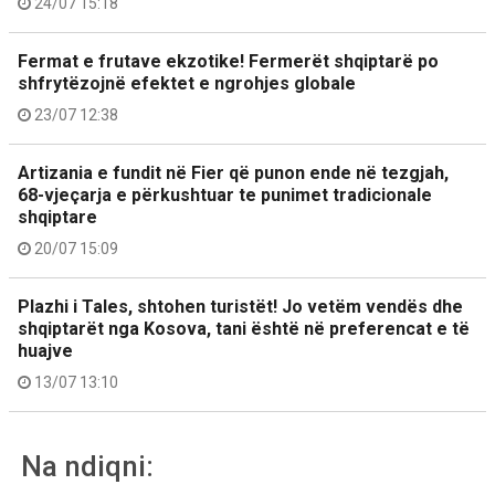
24/07 15:18
Fermat e frutave ekzotike! Fermerët shqiptarë po
shfrytëzojnë efektet e ngrohjes globale
23/07 12:38
Artizania e fundit në Fier që punon ende në tezgjah,
68-vjeçarja e përkushtuar te punimet tradicionale
shqiptare
20/07 15:09
Plazhi i Tales, shtohen turistët! Jo vetëm vendës dhe
shqiptarët nga Kosova, tani është në preferencat e të
huajve
13/07 13:10
Na ndiqni: