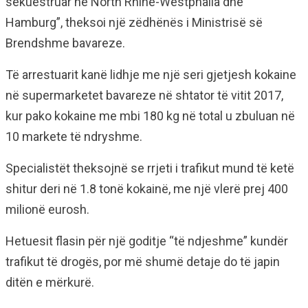
sekuestruar në North Rhine-Westphalia dhe
Hamburg”, theksoi një zëdhënës i Ministrisë së
Brendshme bavareze.
Të arrestuarit kanë lidhje me një seri gjetjesh kokaine
në supermarketet bavareze në shtator të vitit 2017,
kur pako kokaine me mbi 180 kg në total u zbuluan në
10 markete të ndryshme.
Specialistët theksojnë se rrjeti i trafikut mund të ketë
shitur deri në 1.8 tonë kokainë, me një vlerë prej 400
milionë eurosh.
Hetuesit flasin për një goditje “të ndjeshme” kundër
trafikut të drogës, por më shumë detaje do të japin
ditën e mërkurë.