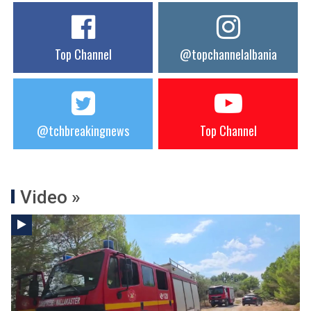
Top Channel
@topchannelalbania
@tchbreakingnews
Top Channel
Video »