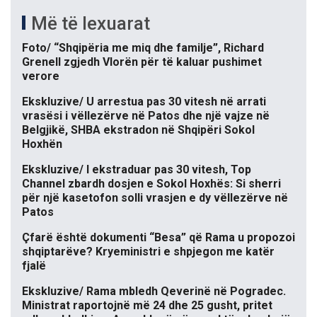
Më të lexuarat
Foto/ “Shqipëria me miq dhe familje”, Richard
Grenell zgjedh Vlorën për të kaluar pushimet
verore
Ekskluzive/ U arrestua pas 30 vitesh në arrati
vrasësi i vëllezërve në Patos dhe një vajze në
Belgjikë, SHBA ekstradon në Shqipëri Sokol
Hoxhën
Ekskluzive/ I ekstraduar pas 30 vitesh, Top
Channel zbardh dosjen e Sokol Hoxhës: Si sherri
për një kasetofon solli vrasjen e dy vëllezërve në
Patos
Çfarë është dokumenti “Besa” që Rama u propozoi
shqiptarëve? Kryeministri e shpjegon me katër
fjalë
Ekskluzive/ Rama mbledh Qeverinë në Pogradec.
Ministrat raportojnë më 24 dhe 25 gusht, pritet