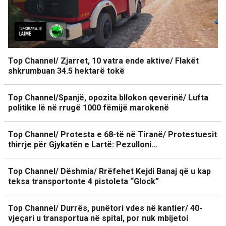
Top Channel/ Zjarret, 10 vatra ende aktive/ Flakët
shkrumbuan 34.5 hektarë tokë
Top Channel/Spanjë, opozita bllokon qeverinë/ Lufta
politike lë në rrugë 1000 fëmijë marokenë
Top Channel/ Protesta e 68-të në Tiranë/ Protestuesit
thirrje për Gjykatën e Lartë: Pezulloni…
Top Channel/ Dëshmia/ Rrëfehet Kejdi Banaj që u kap
teksa transportonte 4 pistoleta “Glock”
Top Channel/ Durrës, punëtori vdes në kantier/ 40-
vjeçari u transportua në spital, por nuk mbijetoi