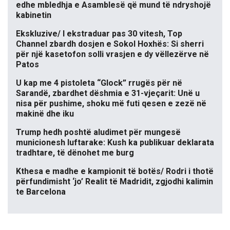
edhe mbledhja e Asamblesë që mund të ndryshojë
kabinetin
Ekskluzive/ I ekstraduar pas 30 vitesh, Top
Channel zbardh dosjen e Sokol Hoxhës: Si sherri
për një kasetofon solli vrasjen e dy vëllezërve në
Patos
U kap me 4 pistoleta “Glock” rrugës për në
Sarandë, zbardhet dëshmia e 31-vjeçarit: Unë u
nisa për pushime, shoku më futi qesen e zezë në
makinë dhe iku
Trump hedh poshtë aludimet për mungesë
municionesh luftarake: Kush ka publikuar deklarata
tradhtare, të dënohet me burg
Kthesa e madhe e kampionit të botës/ Rodri i thotë
përfundimisht ‘jo’ Realit të Madridit, zgjodhi kalimin
te Barcelona