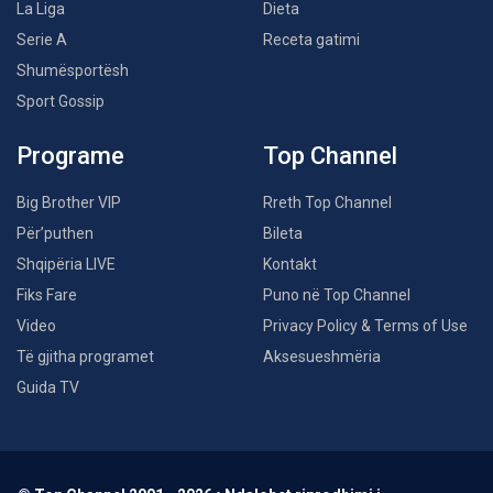
La Liga
Dieta
Serie A
Receta gatimi
Shumësportësh
Sport Gossip
Programe
Top Channel
Big Brother VIP
Rreth Top Channel
Për’puthen
Bileta
Shqipëria LIVE
Kontakt
Fiks Fare
Puno në Top Channel
Video
Privacy Policy & Terms of Use
Të gjitha programet
Aksesueshmëria
Guida TV