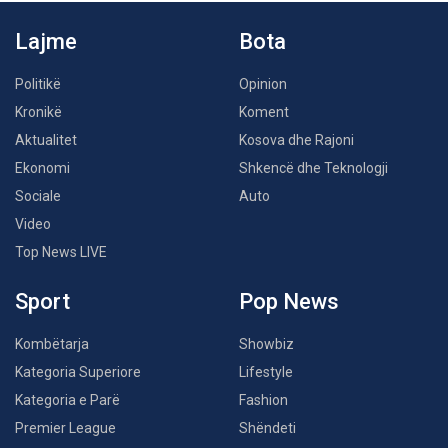
Lajme
Bota
Politikë
Opinion
Kronikë
Koment
Aktualitet
Kosova dhe Rajoni
Ekonomi
Shkencë dhe Teknologji
Sociale
Auto
Video
Top News LIVE
Sport
Pop News
Kombëtarja
Showbiz
Kategoria Superiore
Lifestyle
Kategoria e Parë
Fashion
Premier League
Shëndeti