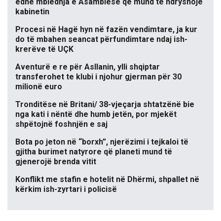
edhe mbledhja e Asamblesë që mund të ndryshojë
kabinetin
Procesi në Hagë hyn në fazën vendimtare, ja kur
do të mbahen seancat përfundimtare ndaj ish-
krerëve të UÇK
Aventurë e re për Asllanin, ylli shqiptar
transferohet te klubi i njohur gjerman për 30
milionë euro
Tronditëse në Britani/ 38-vjeçarja shtatzënë bie
nga kati i nëntë dhe humb jetën, por mjekët
shpëtojnë foshnjën e saj
Bota po jeton në “borxh”, njerëzimi i tejkaloi të
gjitha burimet natyrore që planeti mund të
gjenerojë brenda vitit
Konflikt me stafin e hotelit në Dhërmi, shpallet në
kërkim ish-zyrtari i policisë