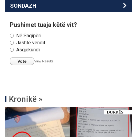
SONDAZH
Pushimet tuaja këtë vit?
Në Shqipëri
Jashtë vendit
Asgjëkundi
Vote
View Results
Kronikë »