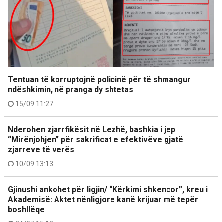
Tentuan të korruptojnë policinë për të shmangur
ndëshkimin, në pranga dy shtetas
15/09 11:27
Nderohen zjarrfikësit në Lezhë, bashkia i jep
“Mirënjohjen” për sakrificat e efektivëve gjatë
zjarreve të verës
10/09 13:13
Gjinushi ankohet për ligjin/ “Kërkimi shkencor”, kreu i
Akademisë: Aktet nënligjore kanë krijuar më tepër
boshllëqe