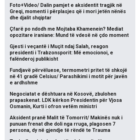
Foto+Video/ Dalin pamjet e aksidentit tragjik në
Greqi, momenti i përplasjes që i mori jetën nënës
dhe djalit shqiptar
Çfarë po ndodh me Mojtaba Khamenein? Mediat
opozitare iraniane: Mund të vdesë në çdo moment
Gjesti i veçantë i Muçit ndaj Salah, reagon
presidenti i Trabzonsporit: Më emocionoi, e
falënderoj publikisht
Fundjavë përvëluese, termometri pritet të shkojë
në 41 gradë Celsius/ Parashikimi i motit për javën
e ardhshme
Negociatat e dështuara në Kosovë, zbulohen
prapaskenat. LDK kërkon Presidentin për Vjosa
Osmanin, Kurti i ofron vetëm ministri
Aksident pranë Malit të Tomorrit/ Makinës nuk i
punuan frenat dhe doli nga rruga, plagosen 7
persona, dy në gjendje të rëndë te Trauma