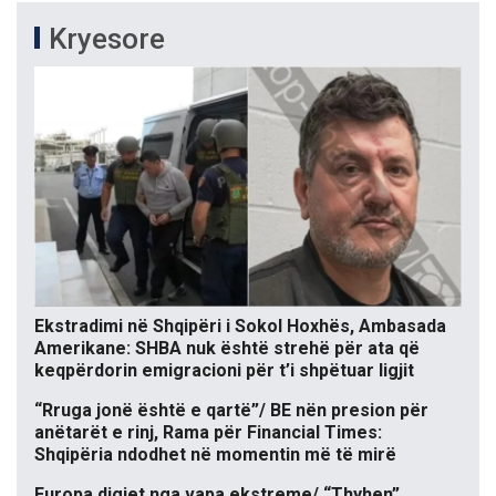
Kryesore
Ekstradimi në Shqipëri i Sokol Hoxhës, Ambasada
Amerikane: SHBA nuk është strehë për ata që
keqpërdorin emigracioni për t’i shpëtuar ligjit
“Rruga jonë është e qartë”/ BE nën presion për
anëtarët e rinj, Rama për Financial Times:
Shqipëria ndodhet në momentin më të mirë
Europa digjet nga vapa ekstreme/ “Thyhen”