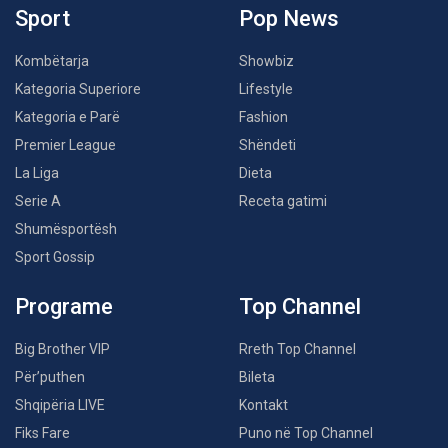
Sport
Pop News
Kombëtarja
Showbiz
Kategoria Superiore
Lifestyle
Kategoria e Parë
Fashion
Premier League
Shëndeti
La Liga
Dieta
Serie A
Receta gatimi
Shumësportësh
Sport Gossip
Programe
Top Channel
Big Brother VIP
Rreth Top Channel
Për’puthen
Bileta
Shqipëria LIVE
Kontakt
Fiks Fare
Puno në Top Channel