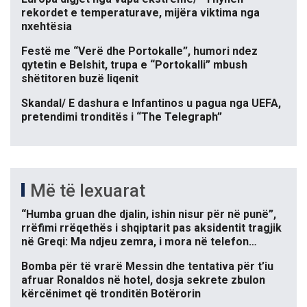
rekordet e temperaturave, mijëra viktima nga
nxehtësia
Festë me “Verë dhe Portokalle”, humori ndez
qytetin e Belshit, trupa e “Portokalli” mbush
shëtitoren buzë liqenit
Skandal/ E dashura e Infantinos u pagua nga UEFA,
pretendimi tronditës i “The Telegraph”
Më të lexuarat
“Humba gruan dhe djalin, ishin nisur për në punë”,
rrëfimi rrëqethës i shqiptarit pas aksidentit tragjik
në Greqi: Ma ndjeu zemra, i mora në telefon…
Bomba për të vrarë Messin dhe tentativa për t’iu
afruar Ronaldos në hotel, dosja sekrete zbulon
kërcënimet që tronditën Botërorin