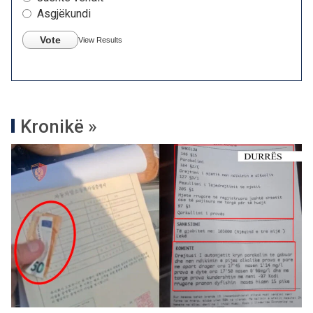
Asgjëkundi
Vote
View Results
Kronikë »