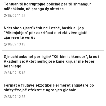
Tentuan të korruptojnë policinë për të shmangur
ndëshkimin, në pranga dy shtetas
15/09 11:27
Nderohen zjarrfikësit në Lezhë, bashkia i jep
“Mirënjohjen” për sakrificat e efektivëve gjatë
zjarreve të verës
10/09 13:13
Gjinushi ankohet për ligjin/ “Kërkimi shkencor”, kreu i
Akademisë: Aktet nënligjore kanë krijuar më tepër
boshllëqe
24/07 15:18
Fermat e frutave ekzotike! Fermerët shqiptarë po
shfrytëzojnë efektet e ngrohjes globale
23/07 12:38