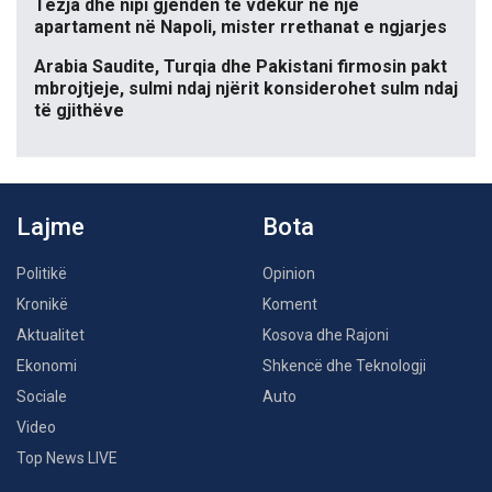
Tezja dhe nipi gjenden të vdekur në një
apartament në Napoli, mister rrethanat e ngjarjes
Arabia Saudite, Turqia dhe Pakistani firmosin pakt
mbrojtjeje, sulmi ndaj njërit konsiderohet sulm ndaj
të gjithëve
Lajme
Bota
Politikë
Opinion
Kronikë
Koment
Aktualitet
Kosova dhe Rajoni
Ekonomi
Shkencë dhe Teknologji
Sociale
Auto
Video
Top News LIVE