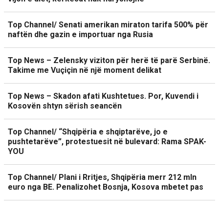
Top Channel/ Senati amerikan miraton tarifa 500% për
naftën dhe gazin e importuar nga Rusia
Top News – Zelensky viziton për herë të parë Serbinë.
Takime me Vuçiçin në një moment delikat
Top News – Skadon afati Kushtetues. Por, Kuvendi i
Kosovën shtyn sërish seancën
Top Channel/ “Shqipëria e shqiptarëve, jo e
pushtetarëve”, protestuesit në bulevard: Rama SPAK-
YOU
Top Channel/ Plani i Rritjes, Shqipëria merr 212 mln
euro nga BE. Penalizohet Bosnja, Kosova mbetet pas