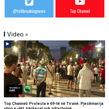
@tchbreakingnews
Top Channel
Video »
Top Channel/ Protesta e 69-të në Tiranë. Pjesëmarrja
vijon e ulët, kërkesat nuk ndryshojnë