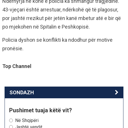
Ndërhyrja në kohë e policia ka shmangur tragjedinë.
43-vjeçari është arrestuar, ndërkohë që të plagosur,
por jashtë rrezikut për jetën kanë mbetur atë e bir që
po mjekohen në Spitalin e Peshkopisë.
Policia dyshon se konflikti ka ndodhur për motive
pronësie.
Top Channel
SONDAZH
Pushimet tuaja këtë vit?
Në Shqipëri
Jashtë vendit