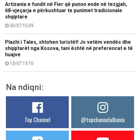
Artizania e fundit në Fier që punon ende në tezgjah,
68-vjeçarja e përkushtuar te punimet tradicionale
shqiptare
20/07 15:09
Plazhi i Tales, shtohen turistët! Jo vetëm vendës dhe
shqiptarët nga Kosova, tani është në preferencat e të
huajve
13/07 13:10
Na ndiqni:
Top Channel
@topchannelalbania