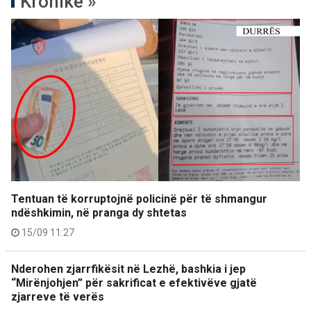
Kronikë »
Tentuan të korruptojnë policinë për të shmangur
ndëshkimin, në pranga dy shtetas
15/09 11:27
Nderohen zjarrfikësit në Lezhë, bashkia i jep
“Mirënjohjen” për sakrificat e efektivëve gjatë
zjarreve të verës