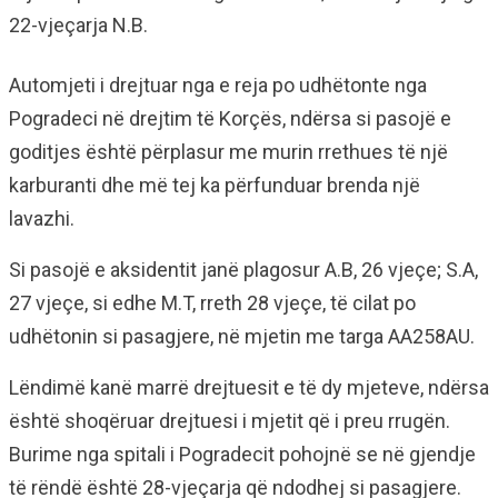
22-vjeçarja N.B.
Automjeti i drejtuar nga e reja po udhëtonte nga
Pogradeci në drejtim të Korçës, ndërsa si pasojë e
goditjes është përplasur me murin rrethues të një
karburanti dhe më tej ka përfunduar brenda një
lavazhi.
Si pasojë e aksidentit janë plagosur A.B, 26 vjeçe; S.A,
27 vjeçe, si edhe M.T, rreth 28 vjeçe, të cilat po
udhëtonin si pasagjere, në mjetin me targa AA258AU.
Lëndimë kanë marrë drejtuesit e të dy mjeteve, ndërsa
është shoqëruar drejtuesi i mjetit që i preu rrugën.
Burime nga spitali i Pogradecit pohojnë se në gjendje
të rëndë është 28-vjeçarja që ndodhej si pasagjere.