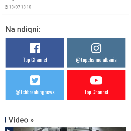
13/07 13:10
Na ndiqni:
Top Channel
@topchannelalbania
@tchbreakingnews
Top Channel
Video »