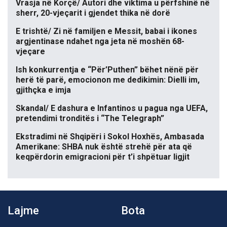
Vrasja në Korçë/ Autori dhe viktima u përfshinë në
sherr, 20-vjeçarit i gjendet thika në dorë
E trishtë/ Zi në familjen e Messit, babai i ikones
argjentinase ndahet nga jeta në moshën 68-
vjeçare
Ish konkurrentja e “Për’Puthen” bëhet nënë për
herë të parë, emocionon me dedikimin: Dielli im,
gjithçka e imja
Skandal/ E dashura e Infantinos u pagua nga UEFA,
pretendimi tronditës i “The Telegraph”
Ekstradimi në Shqipëri i Sokol Hoxhës, Ambasada
Amerikane: SHBA nuk është strehë për ata që
keqpërdorin emigracioni për t’i shpëtuar ligjit
Lajme
Bota