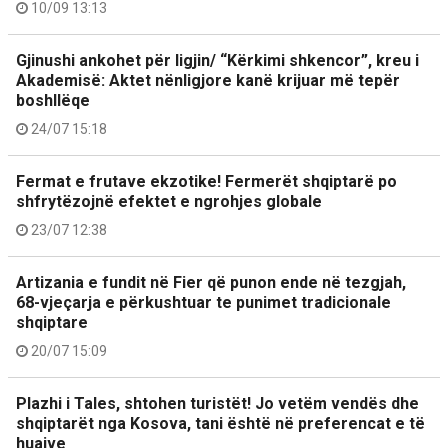
10/09 13:13
Gjinushi ankohet për ligjin/ “Kërkimi shkencor”, kreu i
Akademisë: Aktet nënligjore kanë krijuar më tepër
boshllëqe
24/07 15:18
Fermat e frutave ekzotike! Fermerët shqiptarë po
shfrytëzojnë efektet e ngrohjes globale
23/07 12:38
Artizania e fundit në Fier që punon ende në tezgjah,
68-vjeçarja e përkushtuar te punimet tradicionale
shqiptare
20/07 15:09
Plazhi i Tales, shtohen turistët! Jo vetëm vendës dhe
shqiptarët nga Kosova, tani është në preferencat e të
huajve