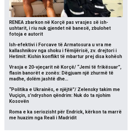
RENEA zbarkon në Korçë pas vrasjes së ish-
ushtarit, i riu nuk gjendet në banesë, zbulohet
fotoja e autorit
Ish-efektivi i Forcave të Armatosura u vra me
kallashnikov nga shoku i fëmijërisë, zv. drejtori i
Hetimit: Kishin konflikt të mbartur prej disa kohësh
Vrasja e 20-vjeçarit në Korçë/ “Jemi të frikësuar”,
flasin banorët e zonës: Dëgjuam një zhurmë të
madhe, dolëm jashtë dhe…
“Politika e Ukrainës, e njëjtë”/ Zelensky takim me
Vuçiçin, s’ndryshon qëndrim: Nuk do ta njohim
Kosovën
Roma e ka seriozisht për Endrick, kërkon ta marrë
me huazim nga Reali i Madridit