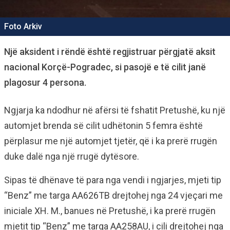
Foto Arkiv
Një aksident i rëndë është regjistruar përgjatë aksit
nacional Korçë-Pogradec, si pasojë e të cilit janë
plagosur 4 persona.
Ngjarja ka ndodhur në afërsi të fshatit Pretushë, ku një
automjet brenda së cilit udhëtonin 5 femra është
përplasur me një automjet tjetër, që i ka prerë rrugën
duke dalë nga një rrugë dytësore.
Sipas të dhënave të para nga vendi i ngjarjes, mjeti tip
“Benz” me targa AA626TB drejtohej nga 24 vjeçari me
iniciale XH. M., banues në Pretushë, i ka prerë rrugën
mjetit tip “Benz” me targa AA258AU, i cili drejtohej nga