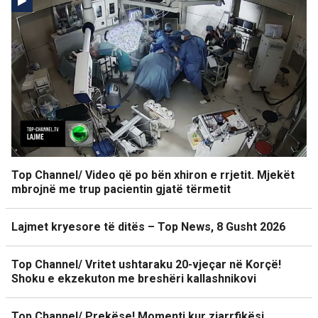
Top Channel/ Video që po bën xhiron e rrjetit. Mjekët
mbrojnë me trup pacientin gjatë tërmetit
Lajmet kryesore të ditës – Top News, 8 Gusht 2026
Top Channel/ Vritet ushtaraku 20-vjeçar në Korçë!
Shoku e ekzekuton me breshëri kallashnikovi
Top Channel/ Prekëse! Momenti kur zjarrfikësi