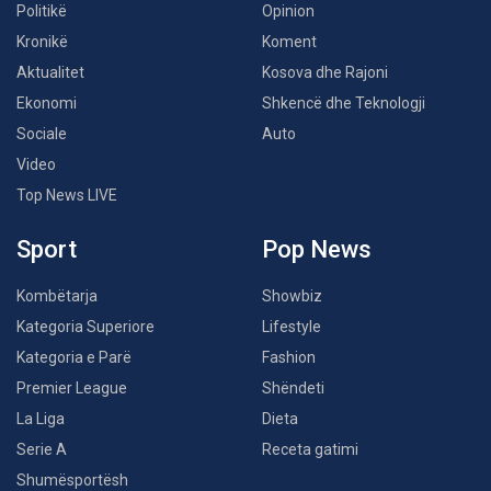
Politikë
Opinion
Kronikë
Koment
Aktualitet
Kosova dhe Rajoni
Ekonomi
Shkencë dhe Teknologji
Sociale
Auto
Video
Top News LIVE
Sport
Pop News
Kombëtarja
Showbiz
Kategoria Superiore
Lifestyle
Kategoria e Parë
Fashion
Premier League
Shëndeti
La Liga
Dieta
Serie A
Receta gatimi
Shumësportësh