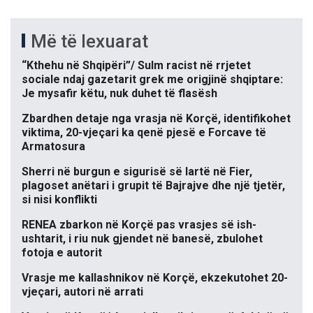
Më të lexuarat
“Kthehu në Shqipëri”/ Sulm racist në rrjetet
sociale ndaj gazetarit grek me origjinë shqiptare:
Je mysafir këtu, nuk duhet të flasësh
Zbardhen detaje nga vrasja në Korçë, identifikohet
viktima, 20-vjeçari ka qenë pjesë e Forcave të
Armatosura
Sherri në burgun e sigurisë së lartë në Fier,
plagoset anëtari i grupit të Bajrajve dhe një tjetër,
si nisi konflikti
RENEA zbarkon në Korçë pas vrasjes së ish-
ushtarit, i riu nuk gjendet në banesë, zbulohet
fotoja e autorit
Vrasje me kallashnikov në Korçë, ekzekutohet 20-
vjeçari, autori në arrati