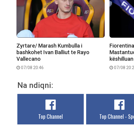
Zyrtare/ Marash Kumbulla i
Fiorentina
bashkohet Ivan Balliut te Rayo
Mastantuo
Vallecano
këshilluan 
07/08 20:46
07/08 20:
Na ndiqni:
Top Channel
Top Channel - Sp