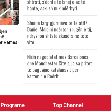
shtrati, s’donte të lahej e as të
hante, askush nuk ndërhyri
Shumë larg gjurmëve të të atit/
Daniel Maldini ndërton rrugën e tij,
djen
ndryshon shtatë skuadra në tetë
 në
vite
dër Ramës
Nisin negociatat mes Barcelonës
dhe Manchester City-t, ja sa pritet
të paguajnë katalanasit për
kartonin e Rodrit
Programe
Top Channel