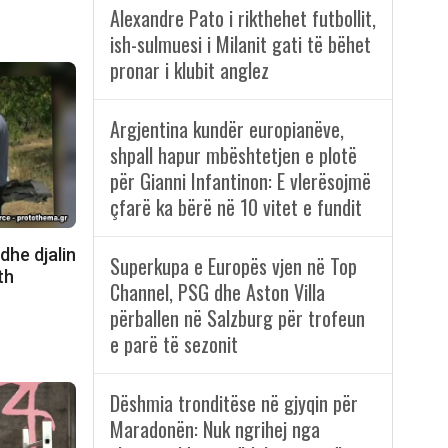
Alexandre Pato i rikthehet futbollit,
ish-sulmuesi i Milanit gati të bëhet
pronar i klubit anglez
Argjentina kundër europianëve,
shpall hapur mbështetjen e plotë
për Gianni Infantinon: E vlerësojmë
çfarë ka bërë në 10 vitet e fundit
dhe djalin
Superkupa e Europës vjen në Top
th
Channel, PSG dhe Aston Villa
përballen në Salzburg për trofeun
e parë të sezonit
Dëshmia tronditëse në gjyqin për
Maradonën: Nuk ngrihej nga