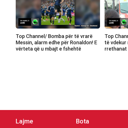
Top Channel/ Bomba për të vrarë
Top Chann
Messin, alarm edhe për Ronaldon! E
të vdekur
vërteta që u mbajt e fshehtë
rrethanat 
Lajme
Bota