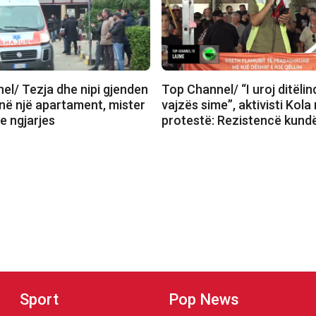
el/ Tezja dhe nipi gjenden
Top Channel/ “I uroj ditëlin
 në një apartament, mister
vajzës sime”, aktivisti Kola
e ngjarjes
protestë: Rezistencë kun
Sport
Pop News