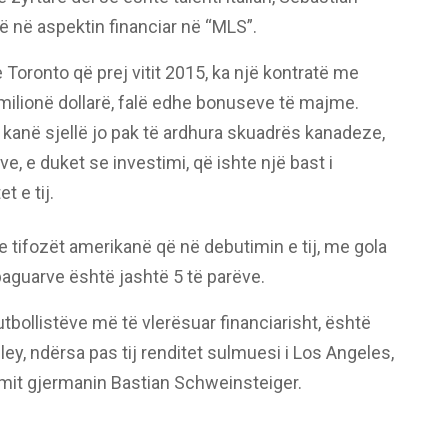
 në aspektin financiar në “MLS”.
 Toronto që prej vitit 2015, ka një kontratë me
milionë dollarë, falë edhe bonuseve të majme.
 i kanë sjellë jo pak të ardhura skuadrës kanadeze,
, e duket se investimi, që ishte një bast i
t e tij.
e tifozët amerikanë që në debutimin e tij, me gola
paguarve është jashtë 5 të parëve.
utbollistëve më të vlerësuar financiarisht, është
dley, ndërsa pas tij renditet sulmuesi i Los Angeles,
iumit gjermanin Bastian Schweinsteiger.