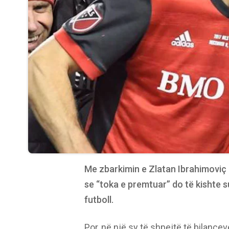
Me zbarkimin e Zlatan Ibrahimoviç 
se “toka e premtuar” do të kishte 
futboll.
Por, në një sy të shpejtë të bilanceve