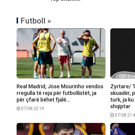
Futboll »
Real Madrid, Jose Mourinho vendos
Zyrtare/ 
rregulla të reja për futbollistët, ja
skuadër, p
për çfarë bëhet fjalë…
turk, ja k
shqiptar
07/08 22:14
07/08 21: