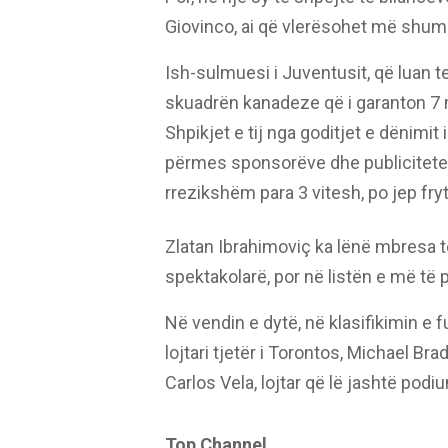
Giovinco, ai që vlerësohet më shumë
Ish-sulmuesi i Juventusit, që luan te
skuadrën kanadeze që i garanton 7 
Shpikjet e tij nga goditjet e dënimit
përmes sponsorëve dhe publiciteteve
rrezikshëm para 3 vitesh, po jep fryte
Zlatan Ibrahimoviç ka lënë mbresa t
spektakolarë, por në listën e më të 
Në vendin e dytë, në klasifikimin e f
lojtari tjetër i Torontos, Michael Bra
Carlos Vela, lojtar që lë jashtë pod
Top Channel