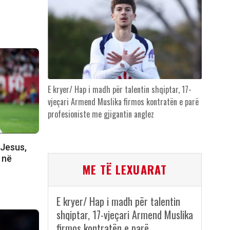
E kryer/ Hap i madh për talentin shqiptar, 17-
vjeçari Armend Muslika firmos kontratën e parë
profesioniste me gjigantin anglez
 Jesus,
t në
ME TË LEXUARAT
E kryer/ Hap i madh për talentin
shqiptar, 17-vjeçari Armend Muslika
firmos kontratën e parë