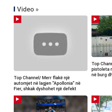
Video »
Top Chann
pistoleta 
në burg dh
Top Channel/ Merr flakë një
automjet në lagjen “Apollonia” në
Fier, shkak dyshohet një defekt