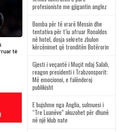
profesioniste me gjigantin anglez
Bomba për të vrarë Messin dhe
tentativa për t’iu afruar Ronaldos
në hotel, dosja sekrete zbulon
i
kërcënimet që tronditën Botërorin
rruar të
Gjesti i veçantë i Muçit ndaj Salah,
reagon presidenti i Trabzonsporit:
Më emocionoi, e falënderoj
publikisht
E bujshme nga Anglia, sulmuesi i
“Tre Luanëve” akuzohet për dhunë
l
në një klub nate