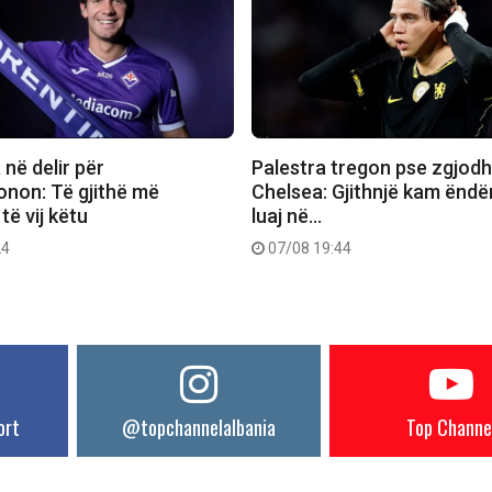
 në delir për
Palestra tregon pse zgjodh
non: Të gjithë më
Chelsea: Gjithnjë kam ëndë
të vij këtu
luaj në…
24
07/08 19:44
ort
@topchannelalbania
Top Channe