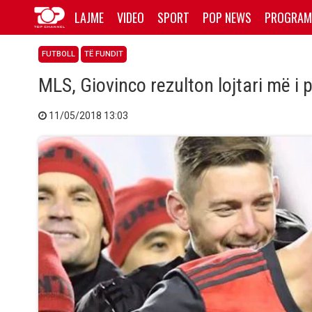
LAJME
VIDEO
SPORT
POP NEWS
PROGRAM
FUTBOLL
TË FUNDIT
MLS, Giovinco rezulton lojtari më i
11/05/2018 13:03