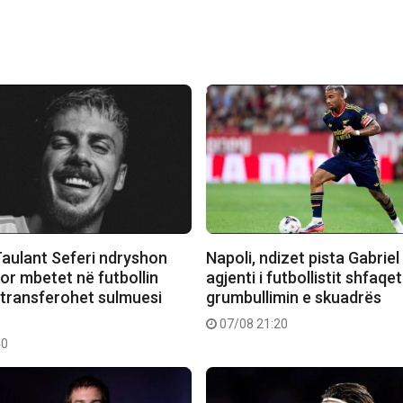
Taulant Seferi ndryshon
Napoli, ndizet pista Gabriel
or mbetet në futbollin
agjenti i futbollistit shfaqe
u transferohet sulmuesi
grumbullimin e skuadrës
07/08 21:20
40