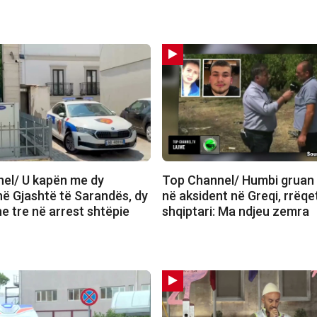
el/ U kapën me dy
Top Channel/ Humbi gruan 
në Gjashtë të Sarandës, dy
në aksident në Greqi, rrëqe
e tre në arrest shtëpie
shqiptari: Ma ndjeu zemra