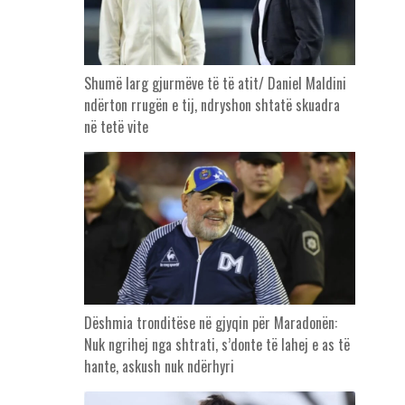
Shumë larg gjurmëve të të atit/ Daniel Maldini
ndërton rrugën e tij, ndryshon shtatë skuadra
në tetë vite
Dëshmia tronditëse në gjyqin për Maradonën:
Nuk ngrihej nga shtrati, s’donte të lahej e as të
hante, askush nuk ndërhyri