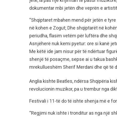
jete, la pas një krijimtari të pasur muzikore,
dokumentar mbi jetën dhe veprën e artistit
“Shqiptaret mbahen mend për jetën e tyre 
në kohen e Zogut; Dhe shqiptarët në kohën 
periudha, flasim vetëm për luftëra dhe shqi
Asnjëherë nuk kemi pyetur: ore si kanë jet
Me këtë ide jam nisur për të ndërtuar figurën e
shenjë të posaçme, sepse ai u takua bash
mrekullueshëm Sherif Merdani dhe që të dy 
Anglia kishte Beatles, ndërsa Shqipëria ki
revolucionin muzikor, pa u trembur nga dik
Festivali i 11-të do të ishte shenja më e fo
“Regjimi nuk ishte i tronditur as nga një s