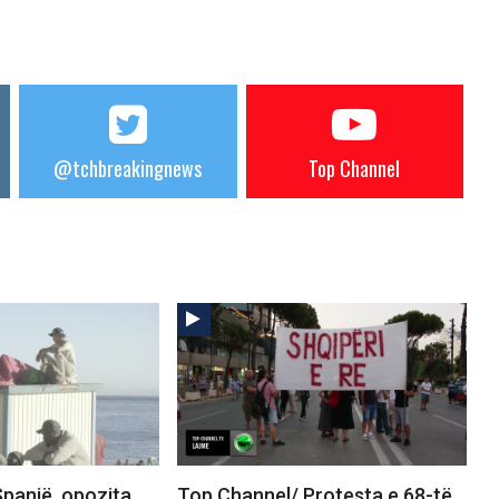
@tchbreakingnews
Top Channel
panjë, opozita
Top Channel/ Protesta e 68-të