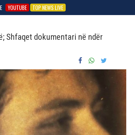
E
YOUTUBE
TOP NEWS LIVE
-të; Shfaqet dokumentari në ndër