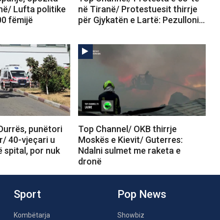
në/ Lufta politike
në Tiranë/ Protestuesit thirrje
00 fëmijë
për Gjykatën e Lartë: Pezulloni…
Durrës, punëtori
Top Channel/ OKB thirrje
r/ 40-vjeçari u
Moskës e Kievit/ Guterres:
 spital, por nuk
Ndalni sulmet me raketa e
dronë
Sport
Pop News
Kombëtarja
Showbiz