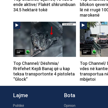
ende aktive/ Flakët shkrumbuan
bllokon qeveri
34.5 hektarë tokë
lë në rrugë 10
marokenë
Top Channel/ Dëshmia/
Top Channel/ 
Rrëfehet Kejdi Banaj që u kap
vdes në kantie
teksa transportonte 4 pistoleta
transportua në
“Glock”
mbijetoi
Lajme
Bota
Politikë
Opinion