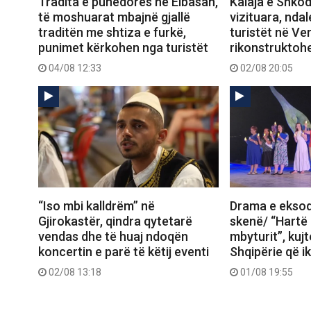
Tradita e punëdores në Elbasan,
Kalaja e Shko
të moshuarat mbajnë gjallë
vizituara, nda
traditën me shtiza e furkë,
turistët në Ver
punimet kërkohen nga turistët
rikonstruktoh
04/08 12:33
02/08 20:05
“Iso mbi kalldrëm” në
Drama e eksod
Gjirokastër, qindra qytetarë
skenë/ “Hartë
vendas dhe të huaj ndoqën
mbyturit”, kujt
koncertin e parë të këtij eventi
Shqipërie që 
02/08 13:18
01/08 19:55