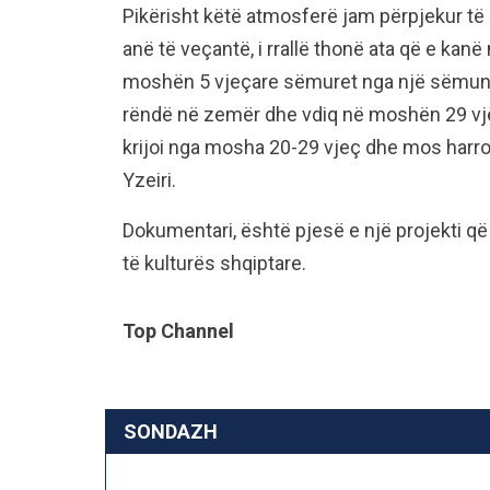
Pikërisht këtë atmosferë jam përpjekur të 
anë të veçantë, i rrallë thonë ata që e kanë 
moshën 5 vjeçare sëmuret nga një sëmundje
rëndë në zemër dhe vdiq në moshën 29 vj
krijoi nga mosha 20-29 vjeç dhe mos harro
Yzeiri.
Dokumentari, është pjesë e një projekti që
të kulturës shqiptare.
Top Channel
SONDAZH