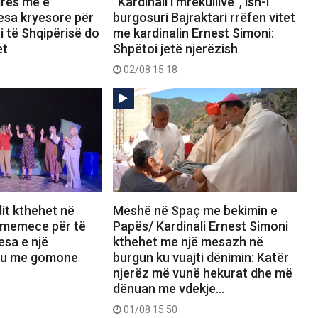
drës më e
“Kardinali i mrekullive”, ish-i
lesa kryesore për
burgosuri Bajraktari rrëfen vitet
i të Shqipërisë do
me kardinalin Ernest Simoni:
et
Shpëtoi jetë njerëzish
02/08 15:18
it kthehet në
Meshë në Spaç me bekimin e
 memece për të
Papës/ Kardinali Ernest Simoni
esa e një
kthehet me një mesazh në
iku me gomone
burgun ku vuajti dënimin: Katër
njerëz më vunë hekurat dhe më
dënuan me vdekje…
01/08 15:50