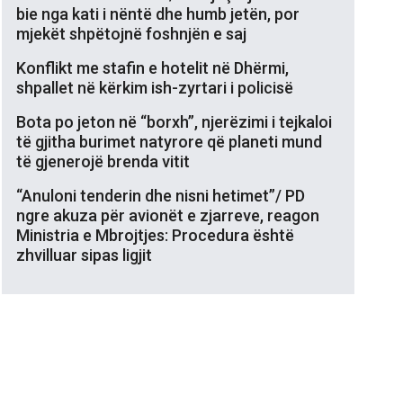
bie nga kati i nëntë dhe humb jetën, por
mjekët shpëtojnë foshnjën e saj
Konflikt me stafin e hotelit në Dhërmi,
shpallet në kërkim ish-zyrtari i policisë
Bota po jeton në “borxh”, njerëzimi i tejkaloi
të gjitha burimet natyrore që planeti mund
të gjenerojë brenda vitit
“Anuloni tenderin dhe nisni hetimet”/ PD
ngre akuza për avionët e zjarreve, reagon
Ministria e Mbrojtjes: Procedura është
zhvilluar sipas ligjit