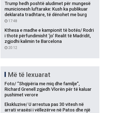
Trump hedh poshtë aludimet për mungesë
municionesh luftarake: Kush ka publikuar
deklarata tradhtare, të dënohet me burg
17:48
Kthesa e madhe e kampionit të botës/ Rodri
i thotë përfundimisht ‘jo’ Realit të Madridit,
zgjodhi kalimin te Barcelona
20:12
Më të lexuarat
Foto/ “Shqipëria me miq dhe familje”,
Richard Grenell zgjedh Vlorën për të kaluar
pushimet verore
Ekskluzive/ U arrestua pas 30 vitesh në
arrati vrasësi i vëllezërve në Patos dhe një