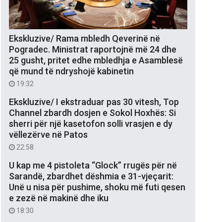
Ekskluzive/ Rama mbledh Qeverinë në
Pogradec. Ministrat raportojnë më 24 dhe
25 gusht, pritet edhe mbledhja e Asamblesë
që mund të ndryshojë kabinetin
19:32
Ekskluzive/ I ekstraduar pas 30 vitesh, Top
Channel zbardh dosjen e Sokol Hoxhës: Si
sherri për një kasetofon solli vrasjen e dy
vëllezërve në Patos
22:58
U kap me 4 pistoleta “Glock” rrugës për në
Sarandë, zbardhet dëshmia e 31-vjeçarit:
Unë u nisa për pushime, shoku më futi qesen
e zezë në makinë dhe iku
18:30