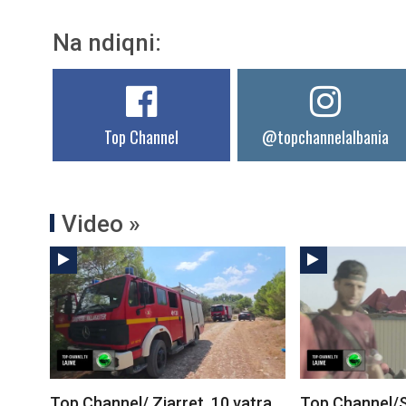
Na ndiqni:
Top Channel
@topchannelalbania
Video »
Top Channel/ Zjarret, 10 vatra
Top Channel/S