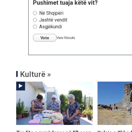
Pushimet tuaja këtë vit?
Në Shqipëri
Jashtë vendit
Asgjëkundi
Vote
View Results
Kulturë »