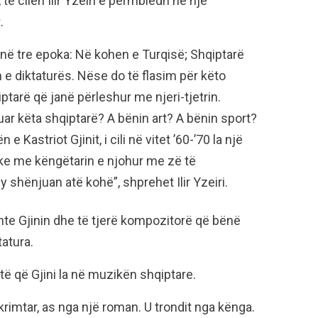
 të cilën Ilir Yzeiri e përmbledh në një
.
në tre epoka: Në kohen e Turqisë; Shqiptarë
e diktaturës. Nëse do të flasim për këto
ptarë që janë përleshur me njeri-tjetrin.
uar këta shqiptarë? A bënin art? A bënin sport?
 Kastriot Gjinit, i cili në vitet ’60-’70 la një
ke me këngëtarin e njohur me zë të
shënjuan atë kohë”, shprehet Ilir Yzeiri.
shte Gjinin dhe të tjerë kompozitorë që bënë
tatura.
rtë që Gjini la në muzikën shqiptare.
hkrimtar, as nga një roman. U trondit nga kënga.