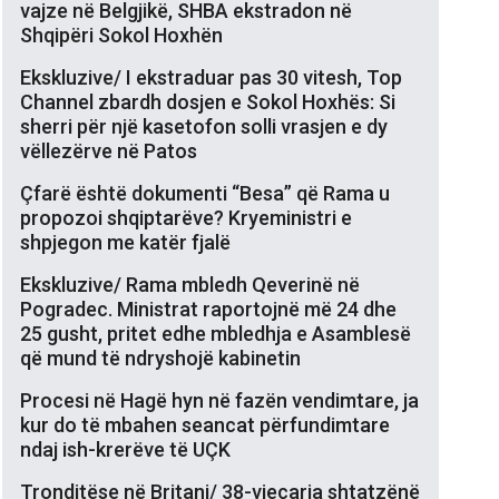
vajze në Belgjikë, SHBA ekstradon në
Shqipëri Sokol Hoxhën
Ekskluzive/ I ekstraduar pas 30 vitesh, Top
Channel zbardh dosjen e Sokol Hoxhës: Si
sherri për një kasetofon solli vrasjen e dy
vëllezërve në Patos
Çfarë është dokumenti “Besa” që Rama u
propozoi shqiptarëve? Kryeministri e
shpjegon me katër fjalë
Ekskluzive/ Rama mbledh Qeverinë në
Pogradec. Ministrat raportojnë më 24 dhe
25 gusht, pritet edhe mbledhja e Asamblesë
që mund të ndryshojë kabinetin
Procesi në Hagë hyn në fazën vendimtare, ja
kur do të mbahen seancat përfundimtare
ndaj ish-krerëve të UÇK
Tronditëse në Britani/ 38-vjeçarja shtatzënë