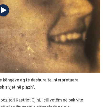
e këngëve aq të dashura të interpretuara
sh sivjet në plazh”.
zitori Kastriot Gjini, i cili vetëm në pak vite