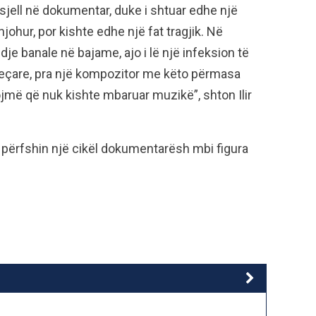
sjell në dokumentar, duke i shtuar edhe një
njohur, por kishte edhe një fat tragjik. Në
 banale në bajame, ajo i lë një infeksion të
eçare, pra një kompozitor me këto përmasa
jmë që nuk kishte mbaruar muzikë”, shton Ilir
 përfshin një cikël dokumentarësh mbi figura