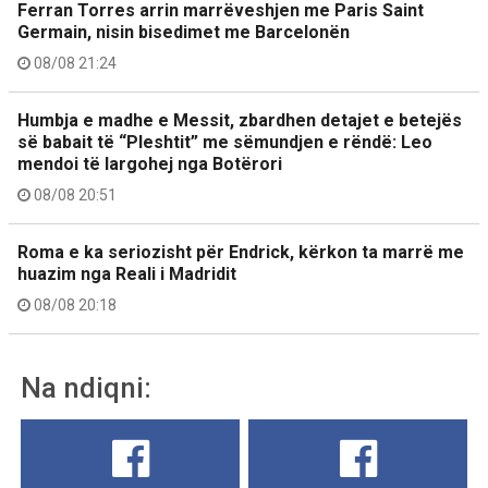
Ferran Torres arrin marrëveshjen me Paris Saint
Germain, nisin bisedimet me Barcelonën
08/08 21:24
Humbja e madhe e Messit, zbardhen detajet e betejës
së babait të “Pleshtit” me sëmundjen e rëndë: Leo
mendoi të largohej nga Botërori
08/08 20:51
Roma e ka seriozisht për Endrick, kërkon ta marrë me
huazim nga Reali i Madridit
08/08 20:18
Na ndiqni: