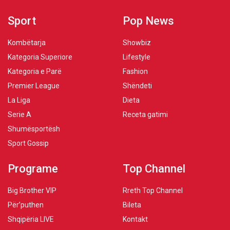
Sport
Pop News
Kombëtarja
Showbiz
Kategoria Superiore
Lifestyle
Kategoria e Parë
Fashion
Premier League
Shëndeti
La Liga
Dieta
Serie A
Receta gatimi
Shumësportësh
Sport Gossip
Programe
Top Channel
Big Brother VIP
Rreth Top Channel
Për’puthen
Bileta
Shqipëria LIVE
Kontakt