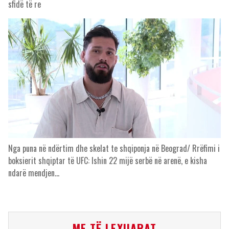
sfidë të re
Nga puna në ndërtim dhe skelat te shqiponja në Beograd/ Rrëfimi i
boksierit shqiptar të UFC: Ishin 22 mijë serbë në arenë, e kisha
ndarë mendjen…
ME TË LEXUARAT