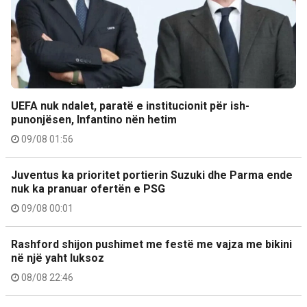
UEFA nuk ndalet, paratë e institucionit për ish-
punonjësen, Infantino nën hetim
09/08 01:56
Juventus ka prioritet portierin Suzuki dhe Parma ende
nuk ka pranuar ofertën e PSG
09/08 00:01
Rashford shijon pushimet me festë me vajza me bikini
në një yaht luksoz
08/08 22:46