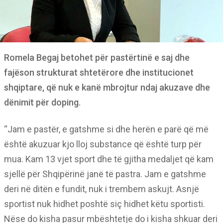
Romela Begaj betohet për pastërtinë e saj dhe
fajëson strukturat shtetërore dhe institucionet
shqiptare, që nuk e kanë mbrojtur ndaj akuzave dhe
dënimit për doping.
“Jam e pastër, e gatshme si dhe herën e parë që më
është akuzuar kjo lloj substance që është turp për
mua. Kam 13 vjet sport dhe të gjitha medaljet që kam
sjellë për Shqipërinë janë të pastra. Jam e gatshme
deri në ditën e fundit, nuk i trembem askujt. Asnjë
sportist nuk hidhet poshtë siç hidhet këtu sportisti.
Nëse do kisha pasur mbështetje do i kisha shkuar deri