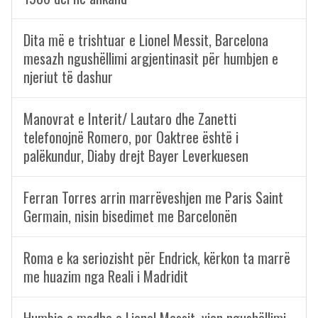
Dita më e trishtuar e Lionel Messit, Barcelona
mesazh ngushëllimi argjentinasit për humbjen e
njeriut të dashur
Manovrat e Interit/ Lautaro dhe Zanetti
telefonojnë Romero, por Oaktree është i
palëkundur, Diaby drejt Bayer Leverkuesen
Ferran Torres arrin marrëveshjen me Paris Saint
Germain, nisin bisedimet me Barcelonën
Roma e ka seriozisht për Endrick, kërkon ta marrë
me huazim nga Reali i Madridit
Humbja e madhe e Lionel Messit, vjen ngushëllimi