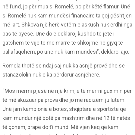
në fund, jo për mua si Romelë, po për këtë flamur. Unë
si Romelë nuk kam mundësi financaire ta çoj çështjen
më lart. Shkova një herë vetëm e askush nuk erdhi nga
pas të pyesë. Unë do e deklaroj kushdo të jetë i
gatshëm të vijë të më marrë të shkojmë në gjyq të
ballafaqohem, po unë nuk kam mundësi”, deklaroi ajo.
Romela thotë se ndaj saj nuk ka asnjë provë dhe se
stanazololin nuk e ka përdorur asnjëherë.
“Mos merrni pjesë në një krim, e të merrni guximin për
të më akuzuar pa prova dhe jo me racizëm ju lutem.
Unë jam kampionia e botës, shqiptare e sportiste që
kam mundur një botë pa mashtrim dhe në 12 të natës
të çohem, prapë do t’i mund. Më vjen keq që kam