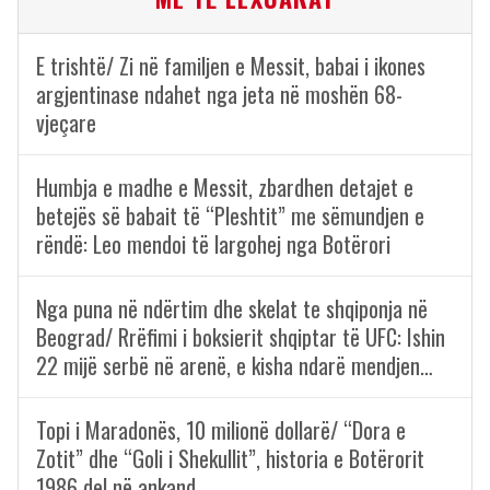
E trishtë/ Zi në familjen e Messit, babai i ikones
argjentinase ndahet nga jeta në moshën 68-
vjeçare
Humbja e madhe e Messit, zbardhen detajet e
betejës së babait të “Pleshtit” me sëmundjen e
rëndë: Leo mendoi të largohej nga Botërori
Nga puna në ndërtim dhe skelat te shqiponja në
Beograd/ Rrëfimi i boksierit shqiptar të UFC: Ishin
22 mijë serbë në arenë, e kisha ndarë mendjen…
Topi i Maradonës, 10 milionë dollarë/ “Dora e
Zotit” dhe “Goli i Shekullit”, historia e Botërorit
1986 del në ankand