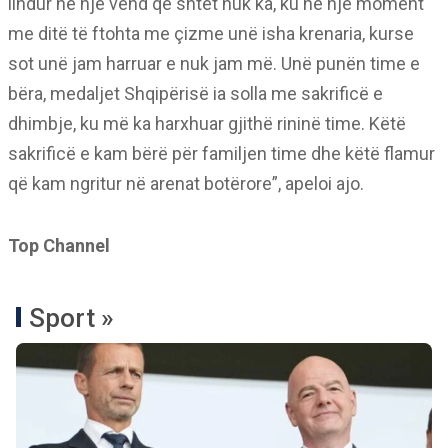
lindur në një vend që shtet nuk ka, ku në një moment
me ditë të ftohta me çizme unë isha krenaria, kurse
sot unë jam harruar e nuk jam më. Unë punën time e
bëra, medaljet Shqipërisë ia solla me sakrificë e
dhimbje, ku më ka harxhuar gjithë rininë time. Këtë
sakrificë e kam bërë për familjen time dhe këtë flamur
që kam ngritur në arenat botërore”, apeloi ajo.
Top Channel
Sport »