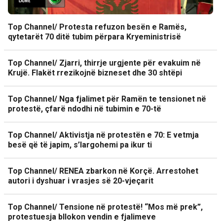
Top Channel/ Protesta refuzon besën e Ramës,
qytetarët 70 ditë tubim përpara Kryeministrisë
Top Channel/ Zjarri, thirrje urgjente për evakuim në
Krujë. Flakët rrezikojnë bizneset dhe 30 shtëpi
Top Channel/ Nga fjalimet për Ramën te tensionet në
protestë, çfarë ndodhi në tubimin e 70-të
Top Channel/ Aktivistja në protestën e 70: E vetmja
besë që të japim, s’largohemi pa ikur ti
Top Channel/ RENEA zbarkon në Korçë. Arrestohet
autori i dyshuar i vrasjes së 20-vjeçarit
Top Channel/ Tensione në protestë! “Mos më prek”,
protestuesja bllokon vendin e fjalimeve