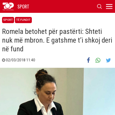
SPORT
SPORT
TË FUNDIT
Romela betohet për pastërti: Shteti
nuk më mbron. E gatshme t’i shkoj deri
në fund
02/03/2018 11:40