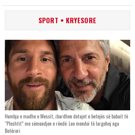
SPORT • KRYESORE
Humbja e madhe e Messit, zbardhen detajet e betejës së babait të
“Pleshtit” me sëmundjen e rëndë: Leo mendoi të largohej nga
Botërori