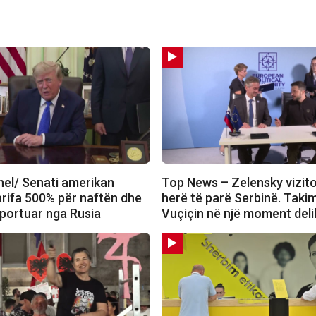
el/ Senati amerikan
Top News – Zelensky vizit
arifa 500% për naftën dhe
herë të parë Serbinë. Tak
mportuar nga Rusia
Vuçiçin në një moment deli