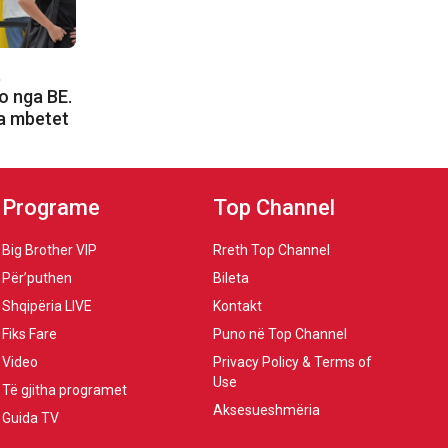
,
o nga BE.
a mbetet
Programe
Top Channel
Big Brother VIP
Rreth Top Channel
Për’puthen
Bileta
Shqipëria LIVE
Kontakt
Fiks Fare
Puno në Top Channel
Video
Privacy Policy & Terms of
Use
Të gjitha programet
Aksesueshmëria
Guida TV