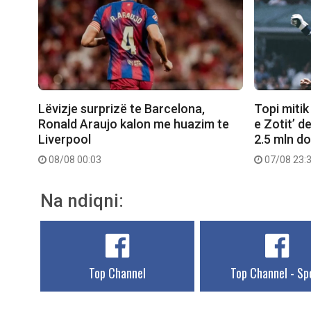
Lëvizje surprizë te Barcelona,
Topi mitik
Ronald Araujo kalon me huazim te
e Zotit’ d
Liverpool
2.5 mln do
08/08 00:03
07/08 23:
Na ndiqni:
Top Channel
Top Channel - Sp