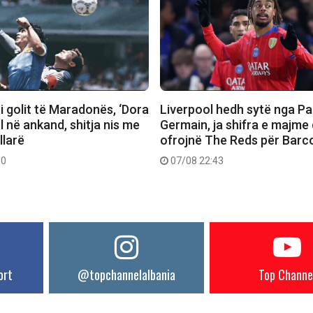
 i golit të Maradonës, ‘Dora
Liverpool hedh sytë nga Pa
el në ankand, shitja nis me
Germain, ja shifra e majme
llarë
ofrojnë The Reds për Barc
30
07/08 22:43
ort
@topchannelalbania
Top Channe