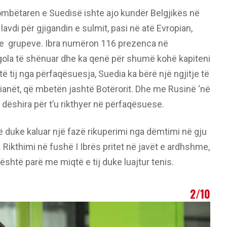
kombëtaren e Suedisë ishte ajo kundër Belgjikës në
vdi për gjigandin e sulmit, pasi në atë Evropian,
ëne grupeve. Ibra numëron 116 prezenca në
ola të shënuar dhe ka qenë për shumë kohë kapiteni
të tij nga përfaqësuesja, Suedia ka bërë një ngjitje të
lianët, që mbetën jashtë Botërorit. Dhe me Rusinë ‘në
r dëshira për t’u rikthyer në përfaqësuese.
ë duke kaluar një fazë rikuperimi nga dëmtimi në gju
Rikthimi në fushë I Ibrës pritet në javët e ardhshme,
është parë me miqtë e tij duke luajtur tenis.
2/10