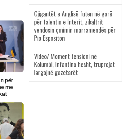
Gjigantët e Anglisë futen në garë
për talentin e Interit, zikaltrit
vendosin çmimin marramendës për
Pio Espositon
Video/ Moment tensioni në
Kolumbi, Infantino hesht, truprojat
largojnë gazetarët
on për
ime me
kat