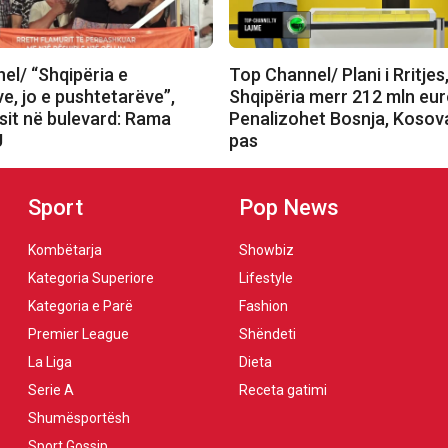
el/ “Shqipëria e
Top Channel/ Plani i Rritjes
e, jo e pushtetarëve”,
Shqipëria merr 212 mln eur
sit në bulevard: Rama
Penalizohet Bosnja, Kosov
U
pas
Sport
Pop News
Kombëtarja
Showbiz
Kategoria Superiore
Lifestyle
Kategoria e Parë
Fashion
Premier League
Shëndeti
La Liga
Dieta
Serie A
Receta gatimi
Shumësportësh
Sport Gossip