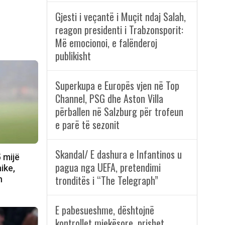
Gjesti i veçantë i Muçit ndaj Salah,
reagon presidenti i Trabzonsporit:
Më emocionoi, e falënderoj
publikisht
Superkupa e Europës vjen në Top
Channel, PSG dhe Aston Villa
përballen në Salzburg për trofeun
e parë të sezonit
Skandal/ E dashura e Infantinos u
 mijë
pagua nga UEFA, pretendimi
ike,
tronditës i “The Telegraph”
h
E pabesueshme, dështojnë
kontrollet mjekësore, prishet