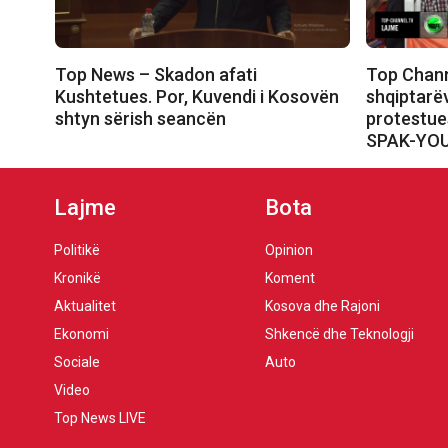
Top News – Skadon afati
Top Chann
Kushtetues. Por, Kuvendi i Kosovën
shqiptarëv
shtyn sërish seancën
protestue
SPAK-YO
Lajme
Bota
Politikë
Opinion
Kronikë
Koment
Aktualitet
Kosova dhe Rajoni
Ekonomi
Shkencë dhe Teknologji
Sociale
Auto
Video
Top News LIVE