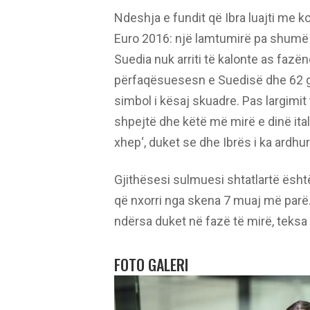
Ndeshja e fundit që Ibra luajti me 
Euro 2016: një lamtumirë pa shumë la
Suedia nuk arriti të kalonte as faz
përfaqësuesesn e Suedisë dhe 62 g
simbol i kësaj skuadre. Pas largimit 
shpejtë dhe këtë më mirë e dinë ita
xhep‘, duket se dhe Ibrës i ka ardhu
Gjithësesi sulmuesi shtatlartë ësht
që nxorri nga skena 7 muaj më parë. 
ndërsa duket në fazë të mirë, teksa 
FOTO GALERI