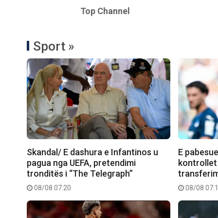
Top Channel
Sport »
Skandal/ E dashura e Infantinos u
E pabesue
pagua nga UEFA, pretendimi
kontrollet
tronditës i “The Telegraph”
transferimi
08/08 07:20
08/08 07: