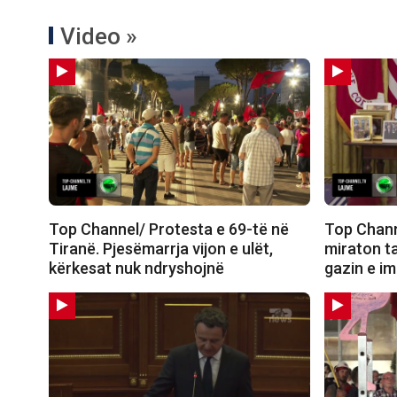
Video »
Top Channel/ Protesta e 69-të në
Top Chann
Tiranë. Pjesëmarrja vijon e ulët,
miraton t
kërkesat nuk ndryshojnë
gazin e i