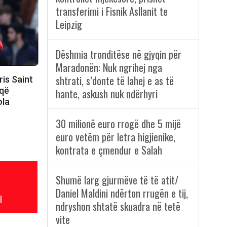
transferimi i Fisnik Asllanit te
Leipzig
Dëshmia tronditëse në gjyqin për
Maradonën: Nuk ngrihej nga
shtrati, s’donte të lahej e as të
ris Saint
 që
hante, askush nuk ndërhyri
ola
30 milionë euro rrogë dhe 5 mijë
euro vetëm për letra higjienike,
kontrata e çmendur e Salah
Shumë larg gjurmëve të të atit/
Daniel Maldini ndërton rrugën e tij,
l
ndryshon shtatë skuadra në tetë
vite