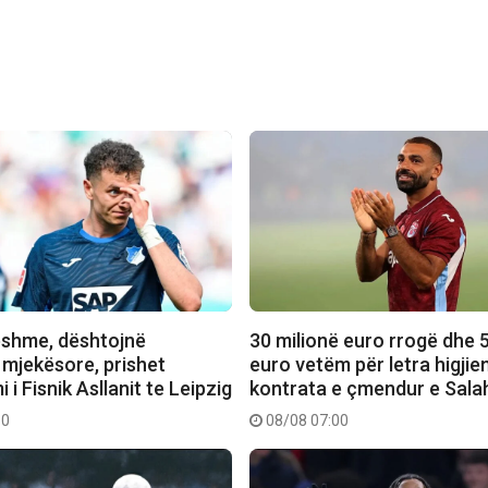
shme, dështojnë
30 milionë euro rrogë dhe 5
 mjekësore, prishet
euro vetëm për letra higjien
 i Fisnik Asllanit te Leipzig
kontrata e çmendur e Sala
10
08/08 07:00