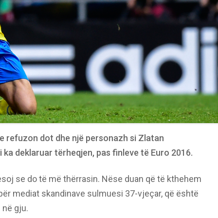
e refuzon dot dhe një personazh si Zlatan
i ka deklaruar tërheqjen, pas finleve të Euro 2016.
soj se do të më thërrasin. Nëse duan që të kthehem
të për mediat skandinave sulmuesi 37-vjeçar, që është
 në gju.