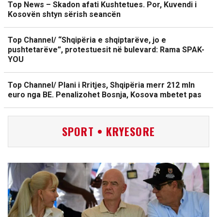
Top News – Skadon afati Kushtetues. Por, Kuvendi i
Kosovën shtyn sërish seancën
Top Channel/ “Shqipëria e shqiptarëve, jo e
pushtetarëve”, protestuesit në bulevard: Rama SPAK-
YOU
Top Channel/ Plani i Rritjes, Shqipëria merr 212 mln
euro nga BE. Penalizohet Bosnja, Kosova mbetet pas
SPORT • KRYESORE