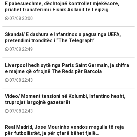
E pabesueshme, dështojnë kontrollet mjekësore,
prishet transferimi i Fisnik Asllanit te Leipzig
07/08 23:00
Skandal/ E dashura e Infantinos u pagua nga UEFA,
pretendimi tronditës i “The Telegraph”
07/08 22:49
Liverpool hedh sytë nga Paris Saint Germain, ja shifra
e majme që ofrojnë The Reds për Barcola
07/08 22:43
Video/ Moment tensioni në Kolumbi, Infantino hesht,
truprojat largojnë gazetarët
07/08 22:43
Real Madrid, Jose Mourinho vendos rregulla të reja
për futbollistët, ja për çfarë bëhet fjalë…