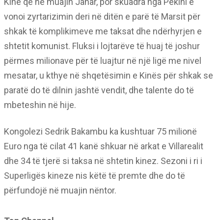
Kinë që në muajin Janar, por skuadra nga Pekini e
vonoi zyrtarizimin deri në ditën e parë të Marsit për
shkak të komplikimeve me taksat dhe ndërhyrjen e
shtetit komunist. Fluksi i lojtarëve të huaj të joshur
përmes milionave për të luajtur në një ligë me nivel
mesatar, u kthye në shqetësimin e Kinës për shkak se
paratë do të dilnin jashtë vendit, dhe talente do të
mbeteshin në hije.
Kongolezi Sedrik Bakambu ka kushtuar 75 milionë
Euro nga të cilat 41 kanë shkuar në arkat e Villarealit
dhe 34 të tjerë si taksa në shtetin kinez. Sezoni i ri i
Superligës kineze nis këtë të premte dhe do të
përfundojë në muajin nëntor.