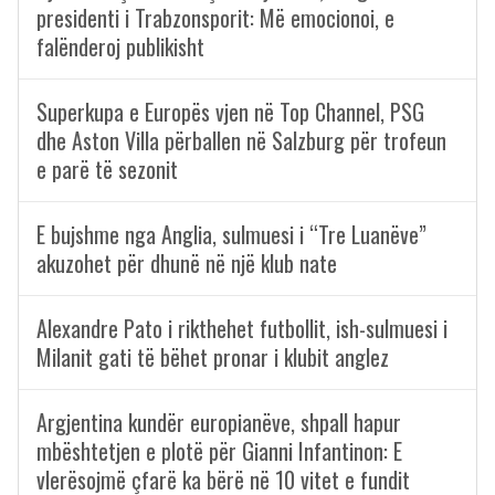
presidenti i Trabzonsporit: Më emocionoi, e
falënderoj publikisht
Superkupa e Europës vjen në Top Channel, PSG
dhe Aston Villa përballen në Salzburg për trofeun
e parë të sezonit
E bujshme nga Anglia, sulmuesi i “Tre Luanëve”
akuzohet për dhunë në një klub nate
Alexandre Pato i rikthehet futbollit, ish-sulmuesi i
Milanit gati të bëhet pronar i klubit anglez
Argjentina kundër europianëve, shpall hapur
mbështetjen e plotë për Gianni Infantinon: E
vlerësojmë çfarë ka bërë në 10 vitet e fundit