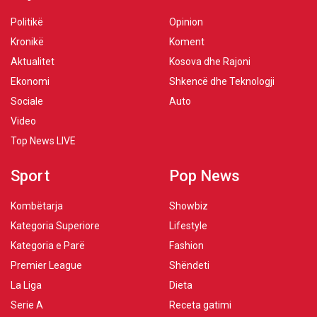
Politikë
Opinion
Kronikë
Koment
Aktualitet
Kosova dhe Rajoni
Ekonomi
Shkencë dhe Teknologji
Sociale
Auto
Video
Top News LIVE
Sport
Pop News
Kombëtarja
Showbiz
Kategoria Superiore
Lifestyle
Kategoria e Parë
Fashion
Premier League
Shëndeti
La Liga
Dieta
Serie A
Receta gatimi