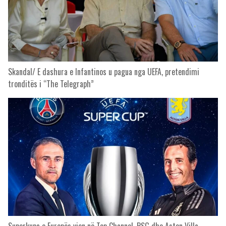
Skandal/ E dashura e Infantinos u pagua nga UEFA, pretendimi
tronditës i “The Telegraph”
Superkupa e Europës vjen në Top Channel, PSG dhe Aston Villa