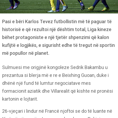
Pasi e bëri Karlos Tevez futbollistin më të paguar të
historisë e që rezultoi një dështim total, Liga kineze
bëhet protagoniste e një tjetër shpenzimi që kalon
kufijtë e logjikës, e sigurisht edhe të tregut në sportin
më popullor në planet.
Sulmuesi me origjinë kongoleze Sedrik Bakambu u
prezantua si blerja më e re e Beixhing Guoan, duke i
dhënë një fund të lumtur negociatave mes
formacionit aziatik dhe Villarealit që kishte në pronësi
kartonin e lojtarit.
26-vjeçari i lindur në Francë njoftoi se do të luante në