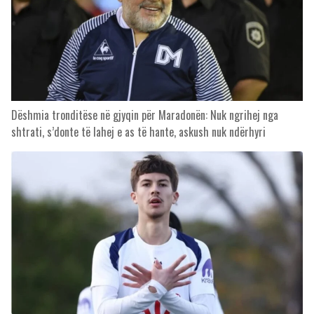
Dëshmia tronditëse në gjyqin për Maradonën: Nuk ngrihej nga
shtrati, s’donte të lahej e as të hante, askush nuk ndërhyri