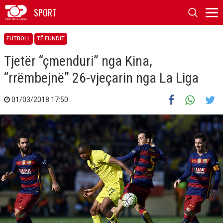
SPORT
FUTBOLL
TË FUNDIT
Tjetër “çmenduri” nga Kina,
“rrëmbejnë” 26-vjeçarin nga La Liga
01/03/2018 17:50