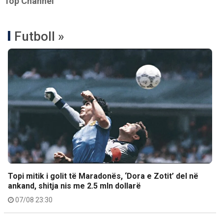
Top Channel
Futboll »
Topi mitik i golit të Maradonës, ‘Dora e Zotit’ del në
ankand, shitja nis me 2.5 mln dollarë
07/08 23:30