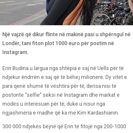
Një vajzë që dikur flinte në makinë pasi u shpërngul në
Londër, tani fiton plot 1000 euro për postim në
Instagram.
Erin Budina u largua nga shtëpia e saj në Uells për të
ndjekur ëndrrën e saj që të bëhej milionere. Dy vitet e
para qenë shumë të vështira për të, derisa nisi të
postonte “selfie” seksi në Instagram dhe markat e
modës u interesuan për të, duke u nisur nga
ngjashmëria e madhe që ka me Kim Kardashianin.
300 000 ndjekës bëjnë që Erin të fitojë nga 200-1000