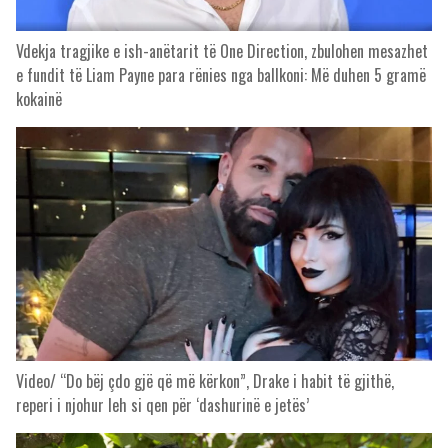
Vdekja tragjike e ish-anëtarit të One Direction, zbulohen mesazhet
e fundit të Liam Payne para rënies nga ballkoni: Më duhen 5 gramë
kokainë
Video/ “Do bëj çdo gjë që më kërkon”, Drake i habit të gjithë,
reperi i njohur leh si qen për ‘dashurinë e jetës’