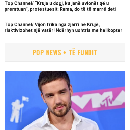
Top Channel/ “Kruja u dogj, ku janë avionët që u
premtuan”, protestuesit: Rama, do të të marrë deti
Top Channel/ Vijon frika nga zjarri në Krujë,
riaktivizohet një vatër! Ndërhyn ushtria me helikopter
POP NEWS • TË FUNDIT