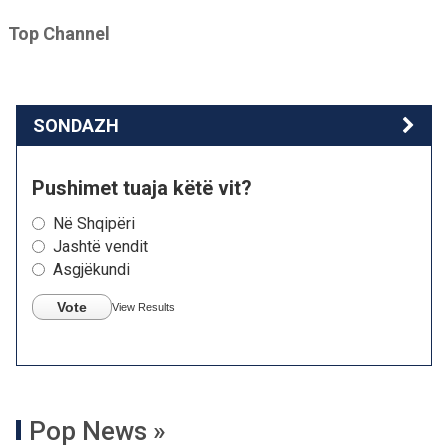
Top Channel
SONDAZH
Pushimet tuaja këtë vit?
Në Shqipëri
Jashtë vendit
Asgjëkundi
Vote
View Results
Pop News »