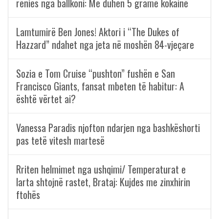
rënies nga ballkoni: Më duhen 5 gramë kokainë
Lamtumirë Ben Jones! Aktori i “The Dukes of
Hazzard” ndahet nga jeta në moshën 84-vjeçare
Sozia e Tom Cruise “pushton” fushën e San
Francisco Giants, fansat mbeten të habitur: A
është vërtet ai?
Vanessa Paradis njofton ndarjen nga bashkëshorti
pas tetë vitesh martesë
Rriten helmimet nga ushqimi/ Temperaturat e
larta shtojnë rastet, Brataj: Kujdes me zinxhirin
ftohës