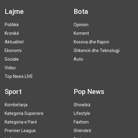
Lajme
Bota
Politikë
Opinion
Kronikë
Koment
Aktualitet
Kosova dhe Rajoni
Ekonomi
Shkencë dhe Teknologji
Sociale
Auto
Video
Top News LIVE
Sport
Pop News
Kombëtarja
Showbiz
Kategoria Superiore
Lifestyle
Kategoria e Parë
Fashion
Premier League
Shëndeti