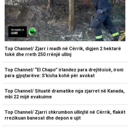
Top Channel/ Zjarr i madh në Cërrik, digjen 2 hektarë
tokë dhe rreth 250 rrënjë ullinj
Top Channel/ “El Chapo” irlandez para drejtësisë, ironi
para gjyqtarëve: S’kisha kohë për avokat
Top Channel/ Situatë dramatike nga zjarret në Kanada,
mbi 22 mijë evakuime
Top Channel/ Zjarri shkrumbon ullinjtë në Cërrik, flakët
rrezikuan banesat dhe depon e ujit