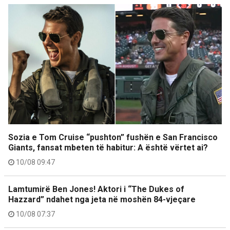
Sozia e Tom Cruise “pushton” fushën e San Francisco
Giants, fansat mbeten të habitur: A është vërtet ai?
10/08 09:47
Lamtumirë Ben Jones! Aktori i “The Dukes of
Hazzard” ndahet nga jeta në moshën 84-vjeçare
10/08 07:37