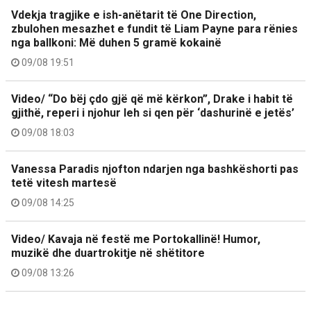
Vdekja tragjike e ish-anëtarit të One Direction,
zbulohen mesazhet e fundit të Liam Payne para rënies
nga ballkoni: Më duhen 5 gramë kokainë
09/08 19:51
Video/ “Do bëj çdo gjë që më kërkon”, Drake i habit të
gjithë, reperi i njohur leh si qen për ‘dashurinë e jetës’
09/08 18:03
Vanessa Paradis njofton ndarjen nga bashkëshorti pas
tetë vitesh martesë
09/08 14:25
Video/ Kavaja në festë me Portokallinë! Humor,
muzikë dhe duartrokitje në shëtitore
09/08 13:26