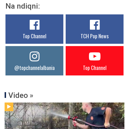
Na ndiqni:
Top Channel
TCH Pop News
@topchannelalbania
Top Channel
Video »