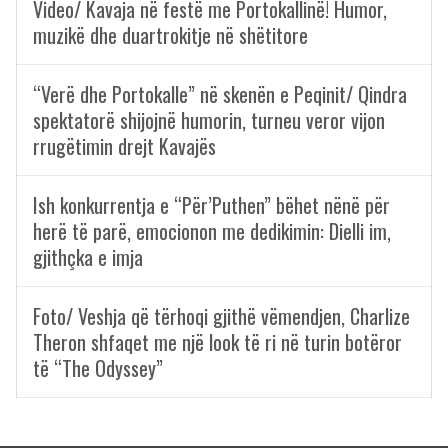
Video/ Kavaja në festë me Portokallinë! Humor,
muzikë dhe duartrokitje në shëtitore
“Verë dhe Portokalle” në skenën e Peqinit/ Qindra
spektatorë shijojnë humorin, turneu veror vijon
rrugëtimin drejt Kavajës
Ish konkurrentja e “Për’Puthen” bëhet nënë për
herë të parë, emocionon me dedikimin: Dielli im,
gjithçka e imja
Foto/ Veshja që tërhoqi gjithë vëmendjen, Charlize
Theron shfaqet me një look të ri në turin botëror
të “The Odyssey”