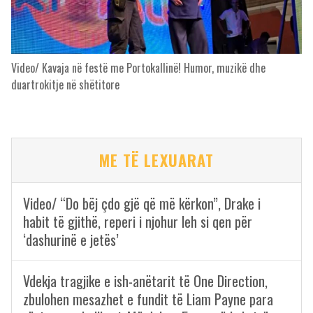
Video/ Kavaja në festë me Portokallinë! Humor, muzikë dhe
duartrokitje në shëtitore
ME TË LEXUARAT
Video/ “Do bëj çdo gjë që më kërkon”, Drake i
habit të gjithë, reperi i njohur leh si qen për
‘dashurinë e jetës’
Vdekja tragjike e ish-anëtarit të One Direction,
zbulohen mesazhet e fundit të Liam Payne para