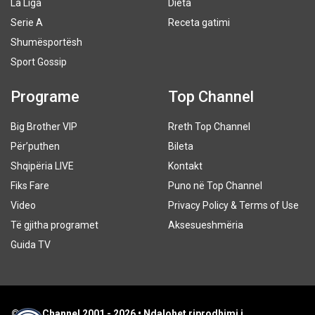
La Liga
Dieta
Serie A
Receta gatimi
Shumësportësh
Sport Gossip
Programe
Top Channel
Big Brother VIP
Rreth Top Channel
Për’puthen
Bileta
Shqipëria LIVE
Kontakt
Fiks Fare
Puno në Top Channel
Video
Privacy Policy & Terms of Use
Të gjitha programet
Aksesueshmëria
Guida TV
© Top Channel 2001 - 2026 • Ndalohet riprodhimi i