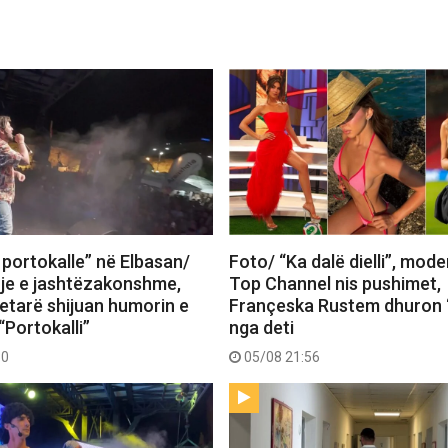
 portokalle” në Elbasan/
Foto/ “Ka dalë dielli”, mode
je e jashtëzakonshme,
Top Channel nis pushimet,
tetarë shijuan humorin e
Françeska Rustem dhuron 
“Portokalli”
nga deti
30
05/08 21:56