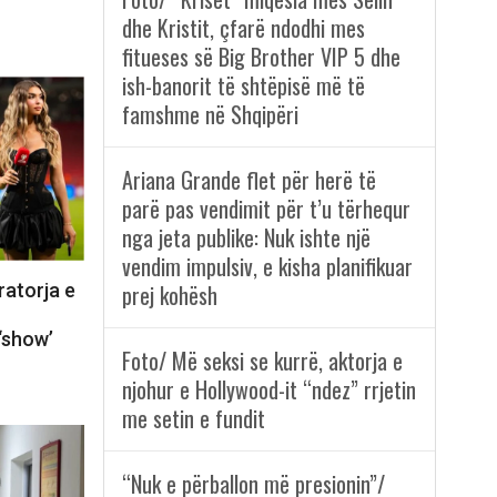
dhe Kristit, çfarë ndodhi mes
fitueses së Big Brother VIP 5 dhe
ish-banorit të shtëpisë më të
famshme në Shqipëri
Ariana Grande flet për herë të
parë pas vendimit për t’u tërhequr
nga jeta publike: Nuk ishte një
vendim impulsiv, e kisha planifikuar
ratorja e
prej kohësh
‘show’
Foto/ Më seksi se kurrë, aktorja e
njohur e Hollywood-it “ndez” rrjetin
me setin e fundit
“Nuk e përballon më presionin”/