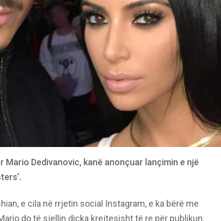
r Mario Dedivanovic, kanë anonçuar lançimin e një
ters’.
shian, e cila në rrjetin social Instagram, e ka bërë me
ario do të sjellin diçka krejtesisht të re për publikun.