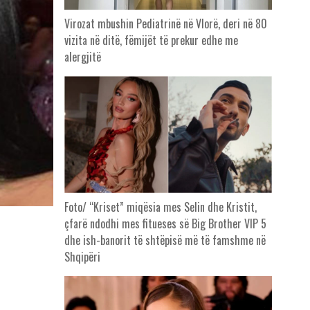
Virozat mbushin Pediatrinë në Vlorë, deri në 80
vizita në ditë, fëmijët të prekur edhe me
alergjitë
Foto/ “Kriset” miqësia mes Selin dhe Kristit,
çfarë ndodhi mes fitueses së Big Brother VIP 5
dhe ish-banorit të shtëpisë më të famshme në
Shqipëri