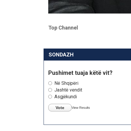
Top Channel
SONDAZH
Pushimet tuaja këtë vit?
Në Shqipëri
Jashtë vendit
Asgjëkundi
Vote
View Results