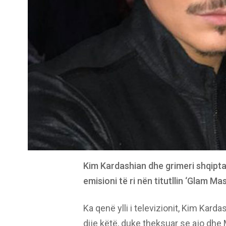
Kim Kardashian dhe grimeri shqipta
emisioni të ri nën titutllin ‘Glam Mas
Ka qenë ylli i televizionit, Kim Karda
dije këtë, duke theksuar se ajo dhe M