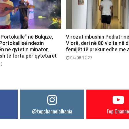
Portokalle” në Bulqizë,
Virozat mbushin Pediatrin
Portokallisë ndezin
Vlorë, deri në 80 vizita në d
n në qytetin minator.
fëmijët të prekur edhe me a
h të forta për qytetarët
04/08 12:27
53
@topchannelalbania
Top Channe