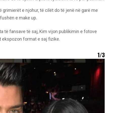
 grimierët e njohur, të cilët do të jenë në garë me
në fushën e make up.
 të fansave të saj, Kim vijon publikimin e fotove
t ekspozon format e saj fizike.
1/3