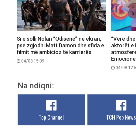
Si e solli Nolan “Odisenë” në ekran,
“Verë dhe 
pse zgjodhi Matt Damon dhe sfida e
aktorët e 
filmit më ambicioz të karrierës
atmosferë
Emociones
04/08 15:09
04/08 12:
Na ndiqni:
Top Channel
TCH Pop News