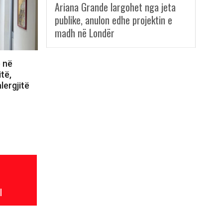
Ariana Grande largohet nga jeta
publike, anulon edhe projektin e
madh në Londër
ë në
itë,
lergjitë
l