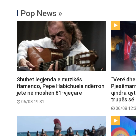
Pop News »
Shuhet legjenda e muzikës
“Verë dhe
flamenco, Pepe Habichuela ndërron
Pjesëmarr
jetë në moshën 81-vjeçare
qindra qy
trupës së 
06/08 19:31
06/08 12: