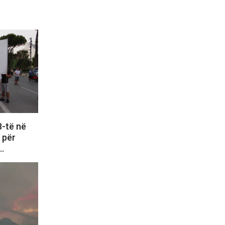
8-të në
e për
i…