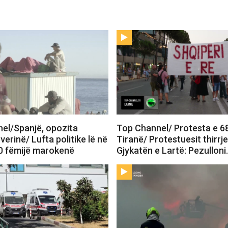
el/Spanjë, opozita
Top Channel/ Protesta e 6
verinë/ Lufta politike lë në
Tiranë/ Protestuesit thirrj
0 fëmijë marokenë
Gjykatën e Lartë: Pezullon