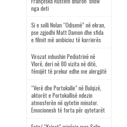
Françeska Rustem dhuron ‘show’
nga deti
Si e solli Nolan “Odisenë” në ekran,
pse zgjodhi Matt Damon dhe sfida
e filmit më ambicioz të karrierës
Virozat mbushin Pediatrinë në
Vlorë, deri në 80 vizita në ditë,
fëmijët të prekur edhe me alergjitë
“Verë dhe Portokalle” në Bulqizë,
aktorët e Portokallisë ndezin
atmosferën në qytetin minator.
Emocionesh të forta për qytetarët
Foto/ “Kriset” miqësia mes Selin