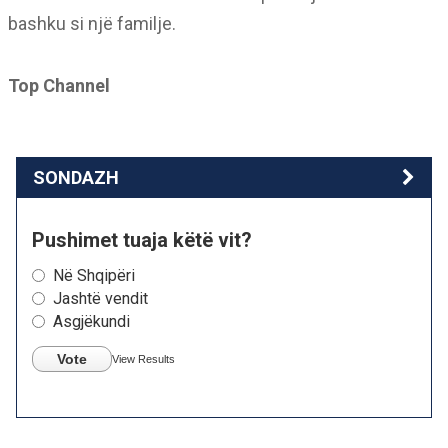
bashku si një familje.
Top Channel
SONDAZH
Pushimet tuaja këtë vit?
Në Shqipëri
Jashtë vendit
Asgjëkundi
Vote
View Results