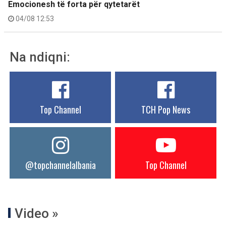
Emocionesh të forta për qytetarët
04/08 12:53
Na ndiqni:
Top Channel
TCH Pop News
@topchannelalbania
Top Channel
Video »