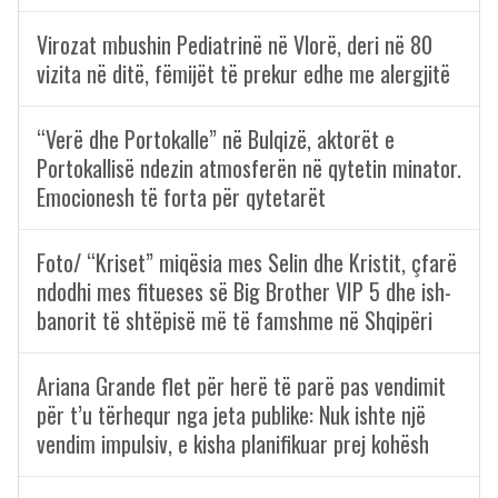
Virozat mbushin Pediatrinë në Vlorë, deri në 80
vizita në ditë, fëmijët të prekur edhe me alergjitë
“Verë dhe Portokalle” në Bulqizë, aktorët e
Portokallisë ndezin atmosferën në qytetin minator.
Emocionesh të forta për qytetarët
Foto/ “Kriset” miqësia mes Selin dhe Kristit, çfarë
ndodhi mes fitueses së Big Brother VIP 5 dhe ish-
banorit të shtëpisë më të famshme në Shqipëri
Ariana Grande flet për herë të parë pas vendimit
për t’u tërhequr nga jeta publike: Nuk ishte një
vendim impulsiv, e kisha planifikuar prej kohësh