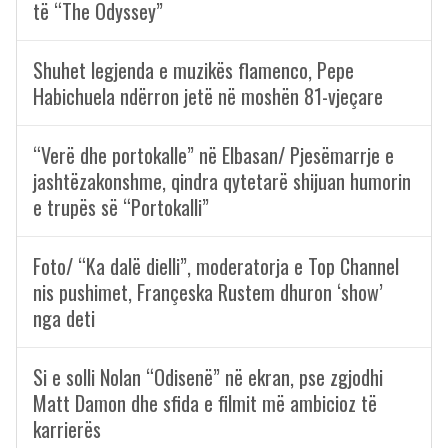
të “The Odyssey”
Shuhet legjenda e muzikës flamenco, Pepe
Habichuela ndërron jetë në moshën 81-vjeçare
“Verë dhe portokalle” në Elbasan/ Pjesëmarrje e
jashtëzakonshme, qindra qytetarë shijuan humorin
e trupës së “Portokalli”
Foto/ “Ka dalë dielli”, moderatorja e Top Channel
nis pushimet, Françeska Rustem dhuron ‘show’
nga deti
Si e solli Nolan “Odisenë” në ekran, pse zgjodhi
Matt Damon dhe sfida e filmit më ambicioz të
karrierës