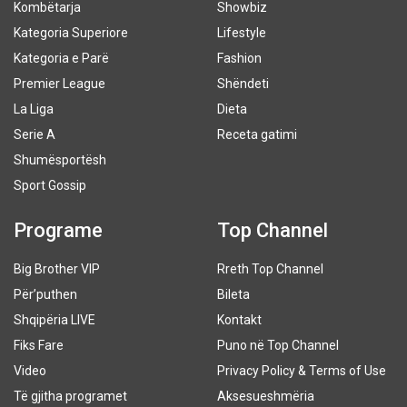
Kombëtarja
Showbiz
Kategoria Superiore
Lifestyle
Kategoria e Parë
Fashion
Premier League
Shëndeti
La Liga
Dieta
Serie A
Receta gatimi
Shumësportësh
Sport Gossip
Programe
Top Channel
Big Brother VIP
Rreth Top Channel
Për’puthen
Bileta
Shqipëria LIVE
Kontakt
Fiks Fare
Puno në Top Channel
Video
Privacy Policy & Terms of Use
Të gjitha programet
Aksesueshmëria