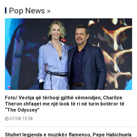
Pop News »
Foto/ Veshja që tërhoqi gjithë vëmendjen, Charlize
Theron shfaqet me një look të ri në turin botëror të
“The Odyssey”
07/08 13:58
Shuhet legjenda e muzikës flamenco, Pepe Habichuela