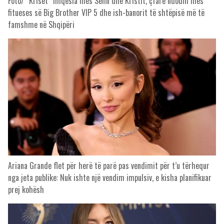
Foto/ “Kriset” miqësia mes Selin dhe Kristit, çfarë ndodhi mes
fitueses së Big Brother VIP 5 dhe ish-banorit të shtëpisë më të
famshme në Shqipëri
Ariana Grande flet për herë të parë pas vendimit për t’u tërhequr
nga jeta publike: Nuk ishte një vendim impulsiv, e kisha planifikuar
prej kohësh