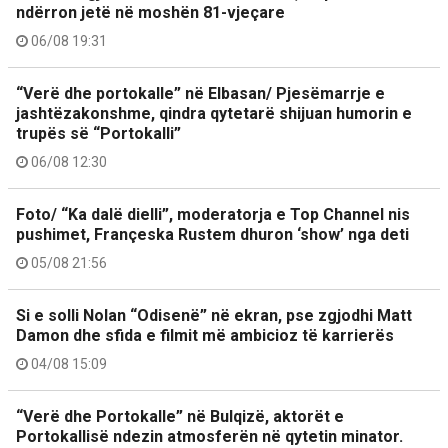
ndërron jetë në moshën 81-vjeçare
06/08 19:31
“Verë dhe portokalle” në Elbasan/ Pjesëmarrje e
jashtëzakonshme, qindra qytetarë shijuan humorin e
trupës së “Portokalli”
06/08 12:30
Foto/ “Ka dalë dielli”, moderatorja e Top Channel nis
pushimet, Françeska Rustem dhuron ‘show’ nga deti
05/08 21:56
Si e solli Nolan “Odisenë” në ekran, pse zgjodhi Matt
Damon dhe sfida e filmit më ambicioz të karrierës
04/08 15:09
“Verë dhe Portokalle” në Bulqizë, aktorët e
Portokallisë ndezin atmosferën në qytetin minator.