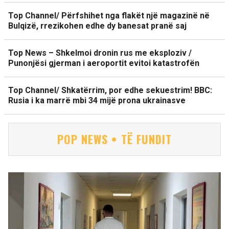
Top Channel/ Përfshihet nga flakët një magazinë në
Bulqizë, rrezikohen edhe dy banesat pranë saj
Top News – Shkelmoi dronin rus me eksploziv /
Punonjësi gjerman i aeroportit evitoi katastrofën
Top Channel/ Shkatërrim, por edhe sekuestrim! BBC:
Rusia i ka marrë mbi 34 mijë prona ukrainasve
POP NEWS • TË FUNDIT