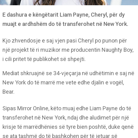
E dashura e këngëtarit Liam Payne, Cheryl, për dy
muajt e ardhshëm do të transferohet në New York.
Kjo zhvendosje e saj vjen pasi Cheryl po punon për
një projekt të ri muzikor me producentin Naughty Boy,
i cili pritet të publikohet së shpejti.
Mediat shkruajnë se 34-vjeçarja në udhëtimin e saj në
New York do të marrë me vete edhe djalin e vogël,
Bear.
Sipas Mirror Online, këto muaj edhe Liam Payne do të
transferohet në New York, ndaj dhe aludimet për një
krisje të marrëdhënies së tyre bien poshtë, duke qenë
se ata tashmë do të bashkohen për të jetuar së