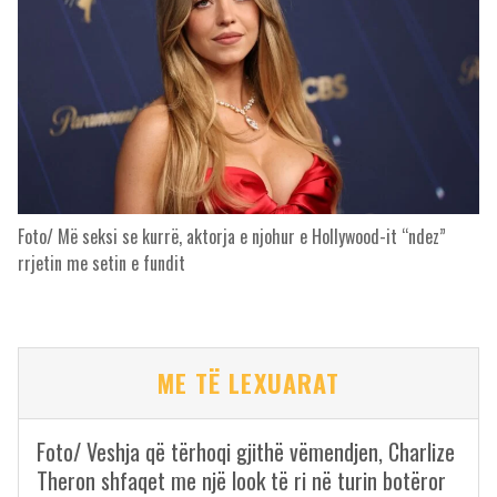
Foto/ Më seksi se kurrë, aktorja e njohur e Hollywood-it “ndez”
rrjetin me setin e fundit
ME TË LEXUARAT
Foto/ Veshja që tërhoqi gjithë vëmendjen, Charlize
Theron shfaqet me një look të ri në turin botëror