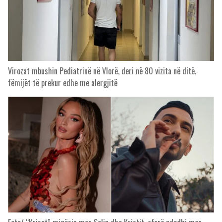
Virozat mbushin Pediatrinë në Vlorë, deri në 80 vizita në ditë,
fëmijët të prekur edhe me alergjitë