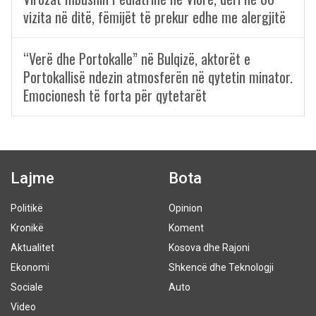
vizita në ditë, fëmijët të prekur edhe me alergjitë
“Verë dhe Portokalle” në Bulqizë, aktorët e
Portokallisë ndezin atmosferën në qytetin minator.
Emocionesh të forta për qytetarët
Lajme
Bota
Politikë
Opinion
Kronikë
Koment
Aktualitet
Kosova dhe Rajoni
Ekonomi
Shkencë dhe Teknologji
Sociale
Auto
Video