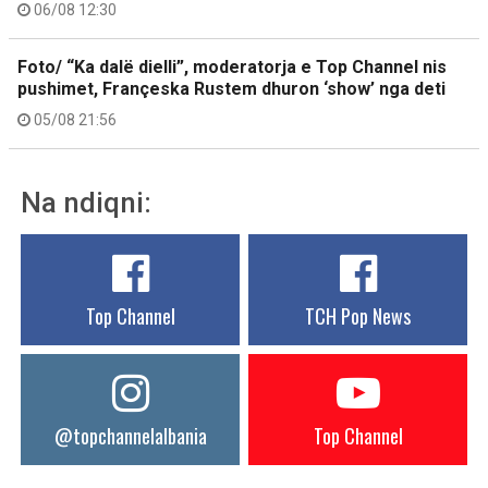
06/08 12:30
Foto/ “Ka dalë dielli”, moderatorja e Top Channel nis
pushimet, Françeska Rustem dhuron ‘show’ nga deti
05/08 21:56
Na ndiqni:
Top Channel
TCH Pop News
@topchannelalbania
Top Channel