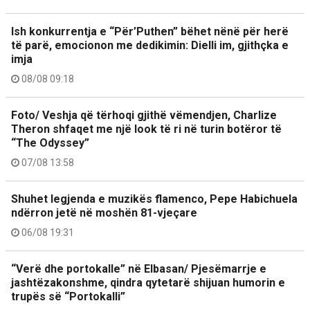
Ish konkurrentja e “Për’Puthen” bëhet nënë për herë
të parë, emocionon me dedikimin: Dielli im, gjithçka e
imja
08/08 09:18
Foto/ Veshja që tërhoqi gjithë vëmendjen, Charlize
Theron shfaqet me një look të ri në turin botëror të
“The Odyssey”
07/08 13:58
Shuhet legjenda e muzikës flamenco, Pepe Habichuela
ndërron jetë në moshën 81-vjeçare
06/08 19:31
“Verë dhe portokalle” në Elbasan/ Pjesëmarrje e
jashtëzakonshme, qindra qytetarë shijuan humorin e
trupës së “Portokalli”