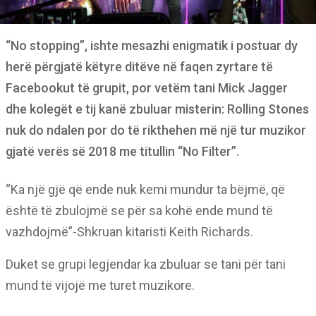
“No stopping”, ishte mesazhi enigmatik i postuar dy
herë përgjatë këtyre ditëve në faqen zyrtare të
Facebookut të grupit, por vetëm tani Mick Jagger
dhe kolegët e tij kanë zbuluar misterin: Rolling Stones
nuk do ndalen por do të rikthehen më një tur muzikor
gjatë verës së 2018 me titullin “No Filter”.
“Ka një gjë që ende nuk kemi mundur ta bëjmë, që
është të zbulojmë se për sa kohë ende mund të
vazhdojmë”-Shkruan kitaristi Keith Richards.
Duket se grupi legjendar ka zbuluar se tani për tani
mund të vijojë me turet muzikore.