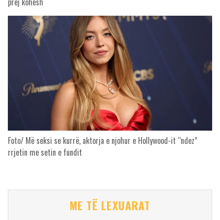
prej kohësh
Foto/ Më seksi se kurrë, aktorja e njohur e Hollywood-it “ndez”
rrjetin me setin e fundit
ME TË LEXUARAT