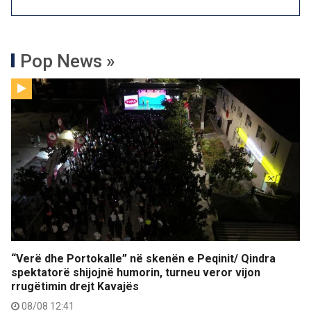
Pop News »
“Verë dhe Portokalle” në skenën e Peqinit/ Qindra
spektatorë shijojnë humorin, turneu veror vijon
rrugëtimin drejt Kavajës
08/08 12:41