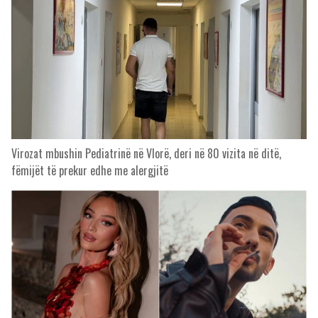
Virozat mbushin Pediatrinë në Vlorë, deri në 80 vizita në ditë,
fëmijët të prekur edhe me alergjitë