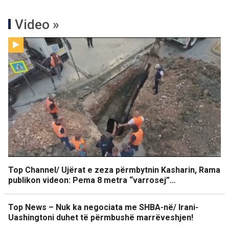
Video »
Top Channel/ Ujërat e zeza përmbytnin Kasharin, Rama
publikon videon: Pema 8 metra “varrosej”…
Top News – Nuk ka negociata me SHBA-në/ Irani-
Uashingtoni duhet të përmbushë marrëveshjen!