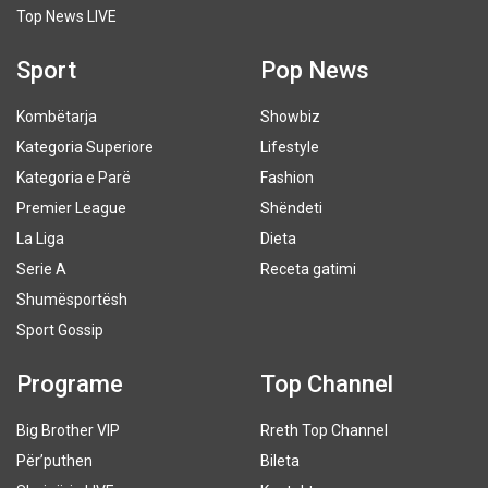
Top News LIVE
Sport
Pop News
Kombëtarja
Showbiz
Kategoria Superiore
Lifestyle
Kategoria e Parë
Fashion
Premier League
Shëndeti
La Liga
Dieta
Serie A
Receta gatimi
Shumësportësh
Sport Gossip
Programe
Top Channel
Big Brother VIP
Rreth Top Channel
Për’puthen
Bileta