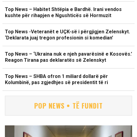
Top News – Habitet Shtëpia e Bardhë. Irani vendos
kushte për rihapjen e Ngushticës së Hormuzit
Top News -Veteranët e UÇK-së i përgjigjen Zelenskyt.
‘Deklarata juaj tregon profesionin si komedian’
Top News – ‘Ukraina nuk e njeh pavarësinë e Kosovës.’
Reagon Tirana pas deklaratës së Zelenskyt
Top News – SHBA ofron 1 miliard dollarë për
Kolumbinë, pas zgjedhjes së presidentit të ri
POP NEWS • TË FUNDIT