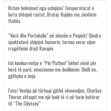
Rriten helmimet nga ushqimi/ Temperaturat e
larta shtojnë rastet, Brataj: Kujdes me zinxhirin
ftohës
“Verë dhe Portokalle” në skenën e Peqinit/ Qindra
spektatorë shijojnë humorin, turneu veror vijon
rrugëtimin drejt Kavajës
Ish konkurrentja e “Për’Puthen” bëhet nënë për
herë të parë, emocionon me dedikimin: Dielli im,
gjithçka e imja
Foto/ Veshja që tërhoqi gjithë vëmendjen, Charlize
Theron shfaqet me një look të ri në turin botëror
të “The Odyssey”