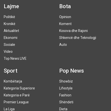
Lajme
Bota
Politikë
Opinion
Kronikë
Koment
Aktualitet
Kosova dhe Rajoni
Ekonomi
Shkencë dhe Teknologji
Sociale
Auto
Video
Top News LIVE
Sport
Pop News
Kombëtarja
Showbiz
Kategoria Superiore
Lifestyle
Kategoria e Parë
Fashion
Premier League
Shëndeti
La Liga
Dieta