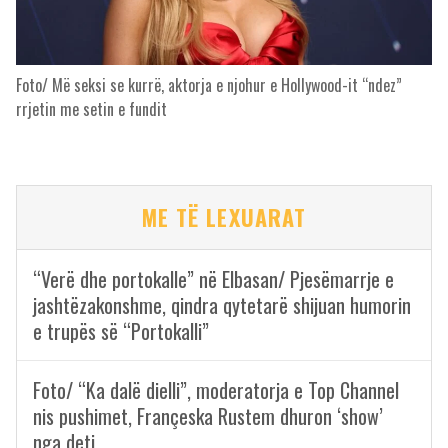
Foto/ Më seksi se kurrë, aktorja e njohur e Hollywood-it “ndez”
rrjetin me setin e fundit
ME TË LEXUARAT
“Verë dhe portokalle” në Elbasan/ Pjesëmarrje e
jashtëzakonshme, qindra qytetarë shijuan humorin
e trupës së “Portokalli”
Foto/ “Ka dalë dielli”, moderatorja e Top Channel
nis pushimet, Françeska Rustem dhuron ‘show’
nga deti