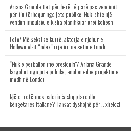
Ariana Grande flet për herë të parë pas vendimit
për t’u tërhequr nga jeta publike: Nuk ishte një
vendim impulsiv, e kisha planifikuar prej kohësh
Foto/ Më seksi se kurrë, aktorja e njohur e
Hollywood-it “ndez” rrjetin me setin e fundit
“Nuk e përballon më presionin”/ Ariana Grande
largohet nga jeta publike, anulon edhe projektin e
madh në Londër
Një e tretë mes balerinës shqiptare dhe
këngëtares italiane? Fansat dyshojnë për… xhelozi