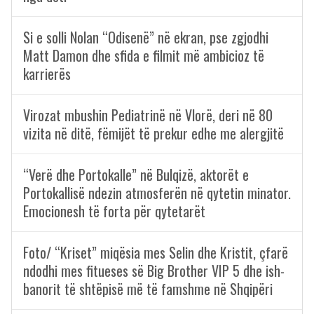
Si e solli Nolan “Odisenë” në ekran, pse zgjodhi
Matt Damon dhe sfida e filmit më ambicioz të
karrierës
Virozat mbushin Pediatrinë në Vlorë, deri në 80
vizita në ditë, fëmijët të prekur edhe me alergjitë
“Verë dhe Portokalle” në Bulqizë, aktorët e
Portokallisë ndezin atmosferën në qytetin minator.
Emocionesh të forta për qytetarët
Foto/ “Kriset” miqësia mes Selin dhe Kristit, çfarë
ndodhi mes fitueses së Big Brother VIP 5 dhe ish-
banorit të shtëpisë më të famshme në Shqipëri