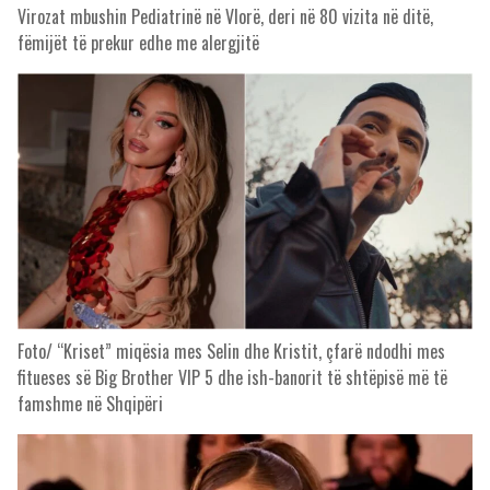
Virozat mbushin Pediatrinë në Vlorë, deri në 80 vizita në ditë,
fëmijët të prekur edhe me alergjitë
Foto/ “Kriset” miqësia mes Selin dhe Kristit, çfarë ndodhi mes
fitueses së Big Brother VIP 5 dhe ish-banorit të shtëpisë më të
famshme në Shqipëri