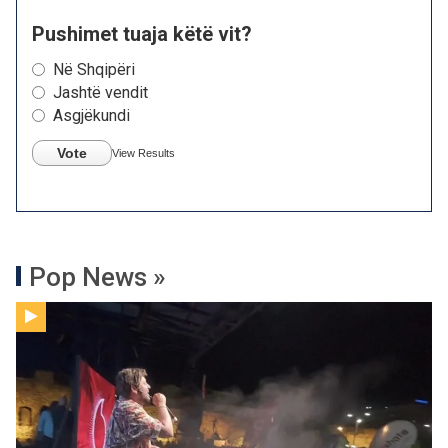
Pushimet tuaja këtë vit?
Në Shqipëri
Jashtë vendit
Asgjëkundi
Vote
View Results
Pop News »