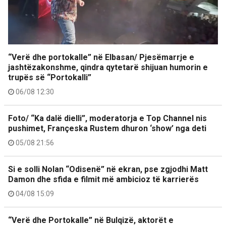
“Verë dhe portokalle” në Elbasan/ Pjesëmarrje e
jashtëzakonshme, qindra qytetarë shijuan humorin e
trupës së “Portokalli”
06/08 12:30
Foto/ “Ka dalë dielli”, moderatorja e Top Channel nis
pushimet, Françeska Rustem dhuron ‘show’ nga deti
05/08 21:56
Si e solli Nolan “Odisenë” në ekran, pse zgjodhi Matt
Damon dhe sfida e filmit më ambicioz të karrierës
04/08 15:09
“Verë dhe Portokalle” në Bulqizë, aktorët e