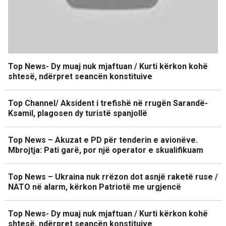
Top News- Dy muaj nuk mjaftuan / Kurti kërkon kohë
shtesë, ndërpret seancën konstituive
Top Channel/ Aksident i trefishë në rrugën Sarandë-
Ksamil, plagosen dy turistë spanjollë
Top News – Akuzat e PD për tenderin e avionëve.
Mbrojtja: Pati garë, por një operator e skualifikuam
Top News – Ukraina nuk rrëzon dot asnjë raketë ruse /
NATO në alarm, kërkon Patriotë me urgjencë
Top News- Dy muaj nuk mjaftuan / Kurti kërkon kohë
shtesë, ndërpret seancën konstituive