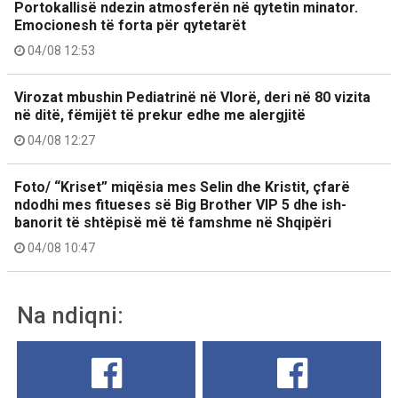
Portokallisë ndezin atmosferën në qytetin minator.
Emocionesh të forta për qytetarët
04/08 12:53
Virozat mbushin Pediatrinë në Vlorë, deri në 80 vizita
në ditë, fëmijët të prekur edhe me alergjitë
04/08 12:27
Foto/ “Kriset” miqësia mes Selin dhe Kristit, çfarë
ndodhi mes fitueses së Big Brother VIP 5 dhe ish-
banorit të shtëpisë më të famshme në Shqipëri
04/08 10:47
Na ndiqni: