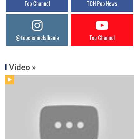
Top Channel
TCH Pop News
@topchannelalbania
Top Channel
Video »