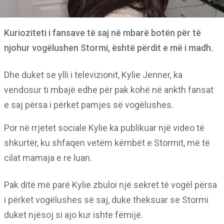
Kurioziteti i fansave të saj në mbarë botën për të
njohur vogëlushen Stormi, është përdit e më i madh.
Dhe duket se ylli i televizionit, Kylie Jenner, ka
vendosur ti mbajë edhe për pak kohë në ankth fansat
e saj përsa i përket pamjes së vogëlushes.
Por në rrjetet sociale Kylie ka publikuar një video të
shkurtër, ku shfaqen vetëm këmbët e Stormit, më të
cilat mamaja e re luan.
Pak ditë më parë Kylie zbuloi një sekret të vogël përsa
i përket vogëlushes së saj, duke theksuar se Stormi
duket njësoj si ajo kur ishte fëmijë.