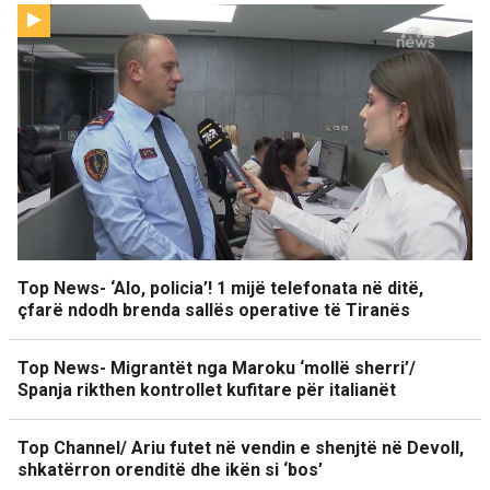
Top News- ‘Alo, policia’! 1 mijë telefonata në ditë,
çfarë ndodh brenda sallës operative të Tiranës
Top News- Migrantët nga Maroku ‘mollë sherri’/
Spanja rikthen kontrollet kufitare për italianët
Top Channel/ Ariu futet në vendin e shenjtë në Devoll,
shkatërron orenditë dhe ikën si ‘bos’