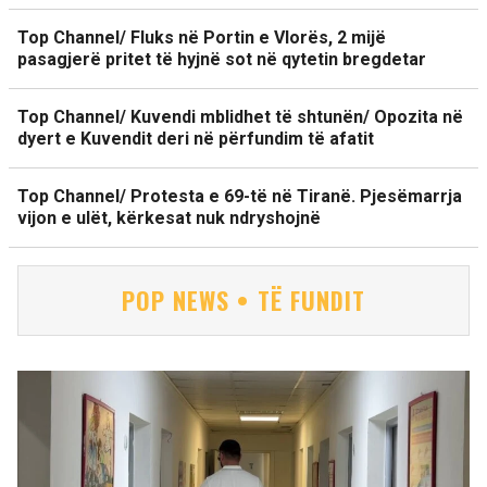
Top Channel/ Fluks në Portin e Vlorës, 2 mijë
pasagjerë pritet të hyjnë sot në qytetin bregdetar
Top Channel/ Kuvendi mblidhet të shtunën/ Opozita në
dyert e Kuvendit deri në përfundim të afatit
Top Channel/ Protesta e 69-të në Tiranë. Pjesëmarrja
vijon e ulët, kërkesat nuk ndryshojnë
POP NEWS • TË FUNDIT