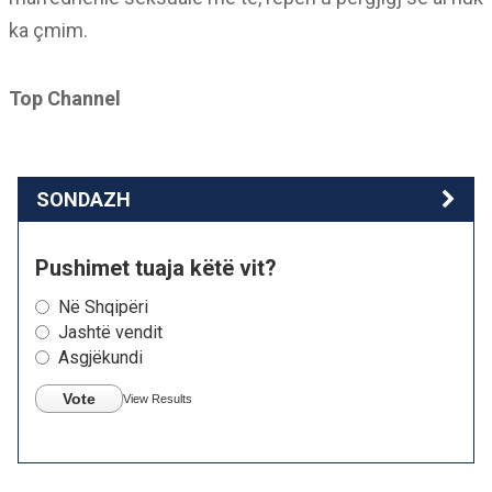
ka çmim.
Top Channel
SONDAZH
Pushimet tuaja këtë vit?
Në Shqipëri
Jashtë vendit
Asgjëkundi
Vote
View Results