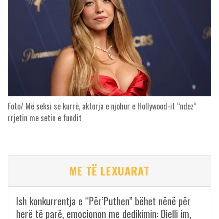
Foto/ Më seksi se kurrë, aktorja e njohur e Hollywood-it “ndez”
rrjetin me setin e fundit
ME TË LEXUARAT
Ish konkurrentja e “Për’Puthen” bëhet nënë për
herë të parë, emocionon me dedikimin: Dielli im,