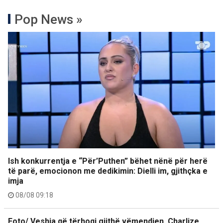
Pop News »
Ish konkurrentja e “Për’Puthen” bëhet nënë për herë
të parë, emocionon me dedikimin: Dielli im, gjithçka e
imja
08/08 09:18
Foto/ Veshja që tërhoqi gjithë vëmendjen, Charlize