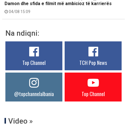
Damon dhe sfida e filmit më ambicioz të karrierës
04/08 15:09
Na ndiqni:
Top Channel
TCH Pop News
@topchannelalbania
Top Channel
Video »