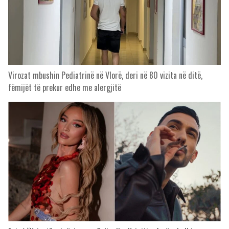
Virozat mbushin Pediatrinë në Vlorë, deri në 80 vizita në ditë,
fëmijët të prekur edhe me alergjitë