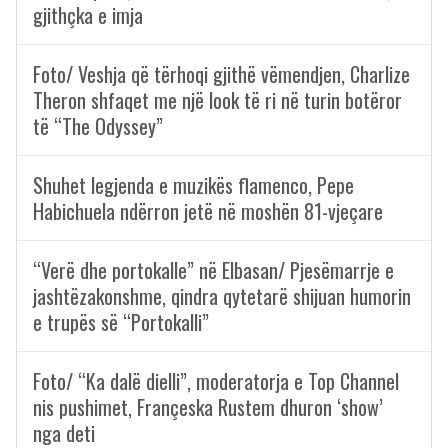
gjithçka e imja
Foto/ Veshja që tërhoqi gjithë vëmendjen, Charlize
Theron shfaqet me një look të ri në turin botëror
të “The Odyssey”
Shuhet legjenda e muzikës flamenco, Pepe
Habichuela ndërron jetë në moshën 81-vjeçare
“Verë dhe portokalle” në Elbasan/ Pjesëmarrje e
jashtëzakonshme, qindra qytetarë shijuan humorin
e trupës së “Portokalli”
Foto/ “Ka dalë dielli”, moderatorja e Top Channel
nis pushimet, Françeska Rustem dhuron ‘show’
nga deti