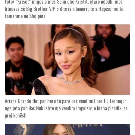
Foto/ “Kriset” miqësia mes Selin dhe Kristit, çfarë ndodhi mes
fitueses së Big Brother VIP 5 dhe ish-banorit të shtëpisë më të
famshme në Shqipëri
Ariana Grande flet për herë të parë pas vendimit për t’u tërhequr
nga jeta publike: Nuk ishte një vendim impulsiv, e kisha planifikuar
prej kohësh