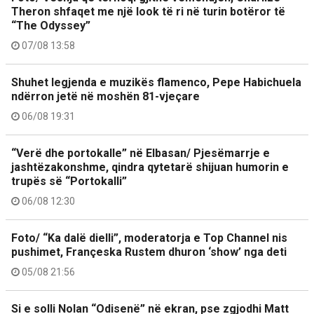
Theron shfaqet me një look të ri në turin botëror të
“The Odyssey”
07/08 13:58
Shuhet legjenda e muzikës flamenco, Pepe Habichuela
ndërron jetë në moshën 81-vjeçare
06/08 19:31
“Verë dhe portokalle” në Elbasan/ Pjesëmarrje e
jashtëzakonshme, qindra qytetarë shijuan humorin e
trupës së “Portokalli”
06/08 12:30
Foto/ “Ka dalë dielli”, moderatorja e Top Channel nis
pushimet, Françeska Rustem dhuron ‘show’ nga deti
05/08 21:56
Si e solli Nolan “Odisenë” në ekran, pse zgjodhi Matt