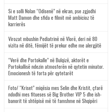
Si e solli Nolan “Odisenë” në ekran, pse zgjodhi
Matt Damon dhe sfida e filmit më ambicioz të
karrierës
Virozat mbushin Pediatrinë në Vlorë, deri në 80
vizita në ditë, fëmijët të prekur edhe me alergjitë
“Verë dhe Portokalle” në Bulqizë, aktorët e
Portokallisë ndezin atmosferën në qytetin minator.
Emocionesh të forta për qytetarët
Foto/ “Kriset” miqësia mes Selin dhe Kristit, çfarë
ndodhi mes fitueses së Big Brother VIP 5 dhe ish-
banorit të shtëpisë më të famshme në Shqipëri