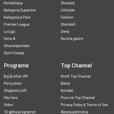
Kombëtarja
Showbiz
Kategoria Superiore
Lifestyle
Kategoria e Parë
Fashion
Premier League
Shëndeti
La Liga
Dieta
Serie A
Receta gatimi
Shumësportësh
Sport Gossip
Programe
Top Channel
Big Brother VIP
Rreth Top Channel
Për’puthen
Bileta
Shqipëria LIVE
Kontakt
Fiks Fare
Puno në Top Channel
Video
Privacy Policy & Terms of Use
Të gjitha programet
Aksesueshmëria