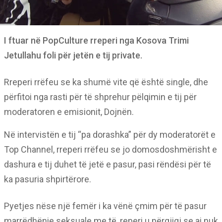
I ftuar në PopCulture rreperi nga Kosova Trimi
Jetullahu foli për jetën e tij private.
Rreperi rrëfeu se ka shumë vite që është single, dhe
përfitoi nga rasti për të shprehur pëlqimin e tij për
moderatoren e emisionit, Dojnën.
Në intervistën e tij “pa dorashka” për dy moderatorët e
Top Channel, rreperi rrëfeu se jo domosdoshmërisht e
dashura e tij duhet të jetë e pasur, pasi rëndësi për të
ka pasuria shpirtërore.
Pyetjes nëse një femër i ka vënë çmim për të pasur
marrëdhënie seksuale me të, reperi u përgjigj se ai nuk