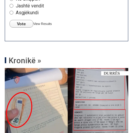
Jashtë vendit
Asgjëkundi
Vote
View Results
Kronikë »