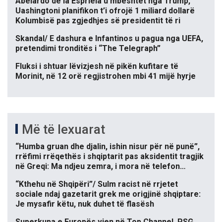
Abelardo de la Espriela u mbështet nga Trump,
Uashingtoni planifikon t’i ofrojë 1 miliard dollarë
Kolumbisë pas zgjedhjes së presidentit të ri
Skandal/ E dashura e Infantinos u pagua nga UEFA,
pretendimi tronditës i “The Telegraph”
Fluksi i shtuar lëvizjesh në pikën kufitare të
Morinit, në 12 orë regjistrohen mbi 41 mijë hyrje
Më të lexuarat
“Humba gruan dhe djalin, ishin nisur për në punë”,
rrëfimi rrëqethës i shqiptarit pas aksidentit tragjik
në Greqi: Ma ndjeu zemra, i mora në telefon…
“Kthehu në Shqipëri”/ Sulm racist në rrjetet
sociale ndaj gazetarit grek me origjinë shqiptare:
Je mysafir këtu, nuk duhet të flasësh
Superkupa e Europës vjen në Top Channel, PSG