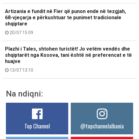
Artizania e fundit në Fier që punon ende në tezgjah,
68-vjeçarja e përkushtuar te punimet tradicionale
shqiptare
20/07 15:09
Plazhi i Tales, shtohen turistët! Jo vetëm vendës dhe
shqiptarët nga Kosova, tani është në preferencat e të
huajve
13/07 13:10
Na ndiqni:
Top Channel
@topchannelalbania