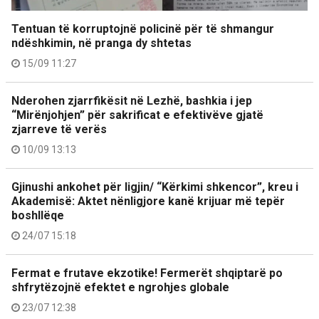
Tentuan të korruptojnë policinë për të shmangur
ndëshkimin, në pranga dy shtetas
15/09 11:27
Nderohen zjarrfikësit në Lezhë, bashkia i jep
“Mirënjohjen” për sakrificat e efektivëve gjatë
zjarreve të verës
10/09 13:13
Gjinushi ankohet për ligjin/ “Kërkimi shkencor”, kreu i
Akademisë: Aktet nënligjore kanë krijuar më tepër
boshllëqe
24/07 15:18
Fermat e frutave ekzotike! Fermerët shqiptarë po
shfrytëzojnë efektet e ngrohjes globale
23/07 12:38