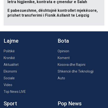
letra higjienike, kontrata e çmendur e Salah
E pabesueshme, dështojnë kontrollet mjekësore,
prishet transferimi i Fisnik Asllanit te Leipzig
Lajme
Bota
Politikë
Opinion
Kronikë
Koment
Aktualitet
Kosova dhe Rajoni
Ekonomi
Shkencë dhe Teknologji
Sociale
Auto
Video
Top News LIVE
Sport
Pop News