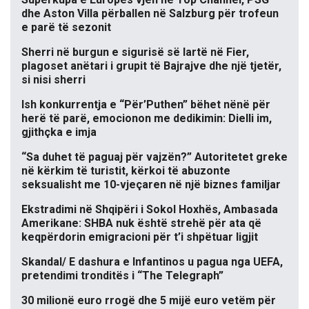
dhe Aston Villa përballen në Salzburg për trofeun
e parë të sezonit
Sherri në burgun e sigurisë së lartë në Fier,
plagoset anëtari i grupit të Bajrajve dhe një tjetër,
si nisi sherri
Ish konkurrentja e “Për’Puthen” bëhet nënë për
herë të parë, emocionon me dedikimin: Dielli im,
gjithçka e imja
“Sa duhet të paguaj për vajzën?” Autoritetet greke
në kërkim të turistit, kërkoi të abuzonte
seksualisht me 10-vjeçaren në një biznes familjar
Ekstradimi në Shqipëri i Sokol Hoxhës, Ambasada
Amerikane: SHBA nuk është strehë për ata që
keqpërdorin emigracioni për t’i shpëtuar ligjit
Skandal/ E dashura e Infantinos u pagua nga UEFA,
pretendimi tronditës i “The Telegraph”
30 milionë euro rrogë dhe 5 mijë euro vetëm për