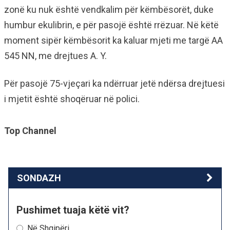
zonë ku nuk është vendkalim për këmbësorët, duke
humbur ekulibrin, e për pasojë është rrëzuar. Në këtë
moment sipër këmbësorit ka kaluar mjeti me targë AA
545 NN, me drejtues A. Y.
Për pasojë 75-vjeçari ka ndërruar jetë ndërsa drejtuesi
i mjetit është shoqëruar në polici.
Top Channel
SONDAZH
Pushimet tuaja këtë vit?
Në Shqipëri