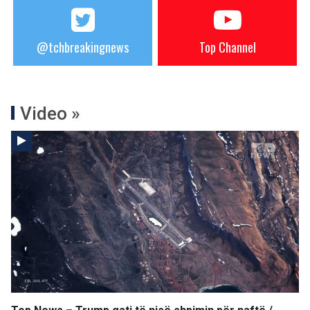
@tchbreakingnews
Top Channel
Video »