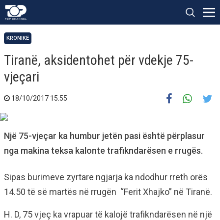
KRONIKË
Tiranë, aksidentohet për vdekje 75-
vjeçari
18/10/2017 15:55
Një 75-vjeçar ka humbur jetën pasi është përplasur
nga makina teksa kalonte trafikndarësen e rrugës.
Sipas burimeve zyrtare ngjarja ka ndodhur rreth orës
14.50 të së martës në rrugën “Ferit Xhajko” në Tiranë.
H. D, 75 vjeç ka vrapuar të kalojë trafikndarësen në një