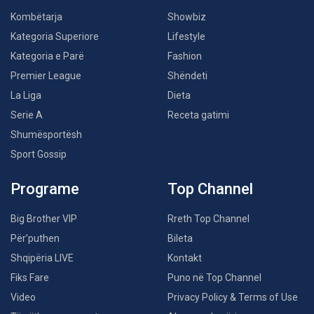
Kombëtarja
Showbiz
Kategoria Superiore
Lifestyle
Kategoria e Parë
Fashion
Premier League
Shëndeti
La Liga
Dieta
Serie A
Receta gatimi
Shumësportësh
Sport Gossip
Programe
Top Channel
Big Brother VIP
Rreth Top Channel
Për’puthen
Bileta
Shqipëria LIVE
Kontakt
Fiks Fare
Puno në Top Channel
Video
Privacy Policy & Terms of Use