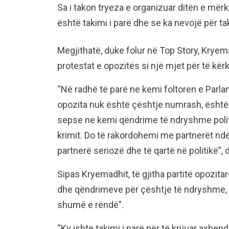
Sa i takon tryeza e organizuar ditën e mër
është takimi i parë dhe se ka nevojë për ta
Megjithatë, duke folur në Top Story, Kryem
protestat e opozitës si një mjet për të kër
“Në radhë të parë ne kemi foltoren e Parla
opozita nuk është çështje numrash, është ç
sepse ne kemi qëndrime të ndryshme polit
krimit. Do të rakordohemi me partnerët nd
partnerë seriozë dhe të qartë në politikë”, d
Sipas Kryemadhit, të gjitha partitë opozita
dhe qëndrimeve për çështje të ndryshme, b
shumë e rëndë”.
“Ky ishte takimi i parë për të krijuar axhen