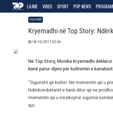
LAJME
VIDEO
SPORT
POP NEWS
PROGRAM
POLITIKË
Kryemadhi në Top Story: Ndërk
18/10/2017 02:44
Në Top Story, Monika Kryemadhi deklaroi
kanë patur dijeni për kultivimin e kanabisit
“Sigurisht që kishin. Në momentin që u prek
Ndërkombëtarët e kanë ditur që ne prodho
momentin që u rrezikojmë sigurinë kombëtare
ajo.