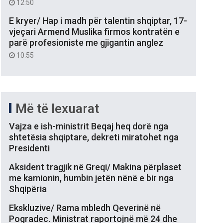
12:50
E kryer/ Hap i madh për talentin shqiptar, 17-
vjeçari Armend Muslika firmos kontratën e
parë profesioniste me gjigantin anglez
10:55
Më të lexuarat
Vajza e ish-ministrit Beqaj heq dorë nga
shtetësia shqiptare, dekreti miratohet nga
Presidenti
Aksident tragjik në Greqi/ Makina përplaset
me kamionin, humbin jetën nënë e bir nga
Shqipëria
Ekskluzive/ Rama mbledh Qeverinë në
Pogradec. Ministrat raportojnë më 24 dhe