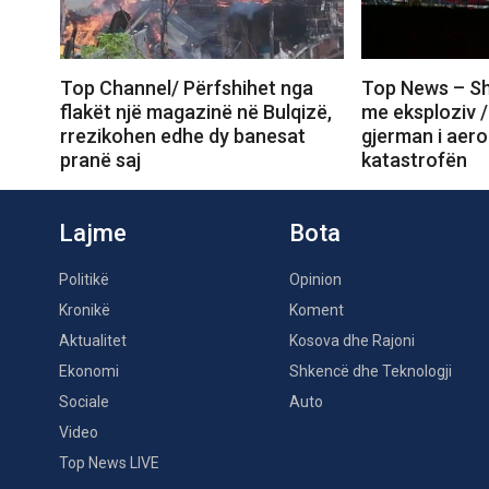
Top Channel/ Përfshihet nga
Top News – Sh
flakët një magazinë në Bulqizë,
me eksploziv /
rrezikohen edhe dy banesat
gjerman i aero
pranë saj
katastrofën
Lajme
Bota
Politikë
Opinion
Kronikë
Koment
Aktualitet
Kosova dhe Rajoni
Ekonomi
Shkencë dhe Teknologji
Sociale
Auto
Video
Top News LIVE