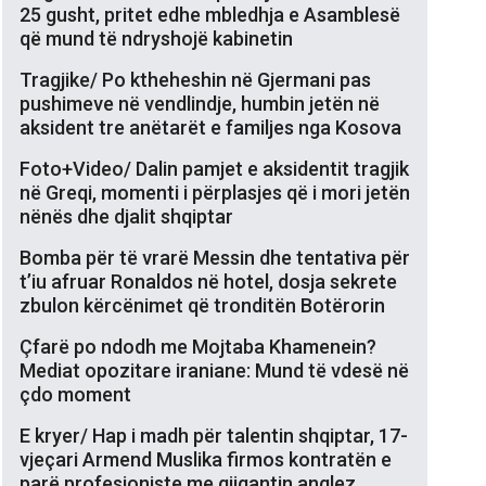
25 gusht, pritet edhe mbledhja e Asamblesë
që mund të ndryshojë kabinetin
Tragjike/ Po ktheheshin në Gjermani pas
pushimeve në vendlindje, humbin jetën në
aksident tre anëtarët e familjes nga Kosova
Foto+Video/ Dalin pamjet e aksidentit tragjik
në Greqi, momenti i përplasjes që i mori jetën
nënës dhe djalit shqiptar
Bomba për të vrarë Messin dhe tentativa për
t’iu afruar Ronaldos në hotel, dosja sekrete
zbulon kërcënimet që tronditën Botërorin
Çfarë po ndodh me Mojtaba Khamenein?
Mediat opozitare iraniane: Mund të vdesë në
çdo moment
E kryer/ Hap i madh për talentin shqiptar, 17-
vjeçari Armend Muslika firmos kontratën e
parë profesioniste me gjigantin anglez