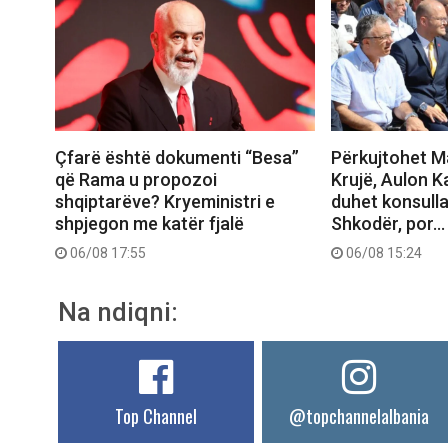
Çfarë është dokumenti “Besa”
Përkujtohet M
që Rama u propozoi
Krujë, Aulon K
shqiptarëve? Kryeministri e
duhet konsull
shpjegon me katër fjalë
Shkodër, por…
06/08 17:55
06/08 15:24
Na ndiqni:
Top Channel
@topchannelalbania