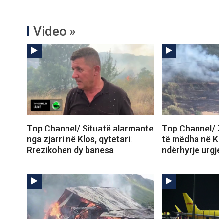
Video »
Top Channel/ Situatë alarmante
Top Channel/ 
nga zjarri në Klos, qytetari:
të mëdha në K
Rrezikohen dy banesa
ndërhyrje urgj