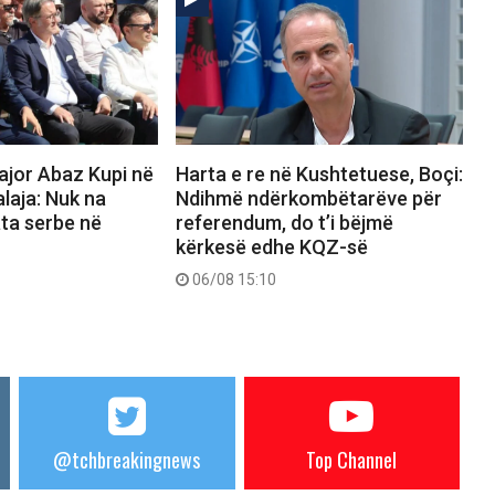
ajor Abaz Kupi në
Harta e re në Kushtetuese, Boçi:
alaja: Nuk na
Ndihmë ndërkombëtarëve për
ata serbe në
referendum, do t’i bëjmë
kërkesë edhe KQZ-së
06/08 15:10
@tchbreakingnews
Top Channel