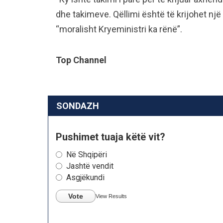
dhe takimeve. Qëllimi është të krijohet një
“moralisht Kryeministri ka rënë”.
Top Channel
SONDAZH
Pushimet tuaja këtë vit?
Në Shqipëri
Jashtë vendit
Asgjëkundi
Vote
View Results