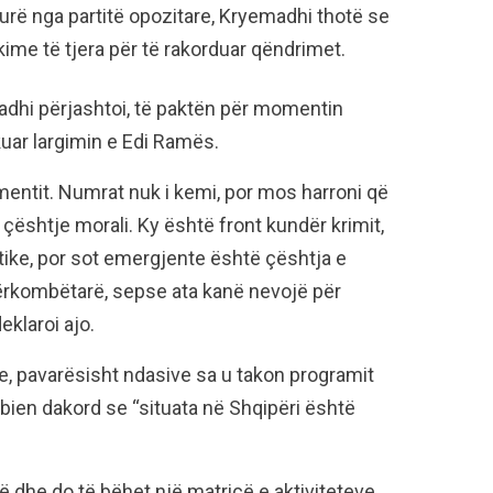
kurë nga partitë opozitare, Kryemadhi thotë se
kime të tjera për të rakorduar qëndrimet.
adhi përjashtoi, të paktën për momentin
kuar largimin e Edi Ramës.
mentit. Numrat nuk i kemi, por mos harroni që
ështje morali. Ky është front kundër krimit,
ike, por sot emergjente është çështja e
ërkombëtarë, sepse ata kanë nevojë për
eklaroi ajo.
re, pavarësisht ndasive sa u takon programit
ien dakord se “situata në Shqipëri është
dë dhe do të bëhet një matricë e aktiviteteve