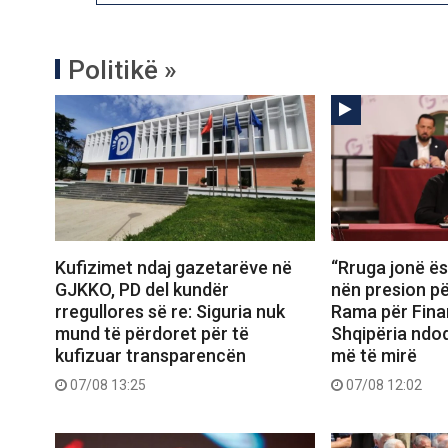
Politikë »
Kufizimet ndaj gazetarëve në
“Rruga jonë ës
GJKKO, PD del kundër
nën presion për
rregullores së re: Siguria nuk
Rama për Fina
mund të përdoret për të
Shqipëria ndo
kufizuar transparencën
më të mirë
07/08 13:25
07/08 12:02