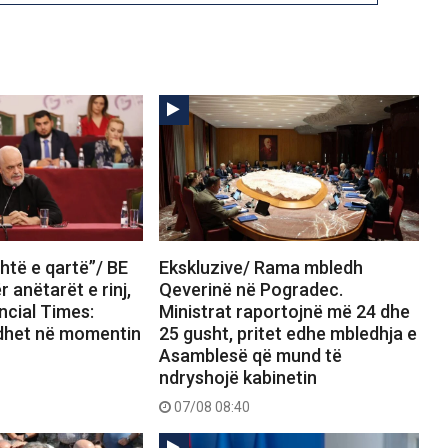
htë e qartë”/ BE
Ekskluzive/ Rama mbledh
 anëtarët e rinj,
Qeverinë në Pogradec.
ncial Times:
Ministrat raportojnë më 24 dhe
dhet në momentin
25 gusht, pritet edhe mbledhja e
Asamblesë që mund të
ndryshojë kabinetin
07/08 08:40