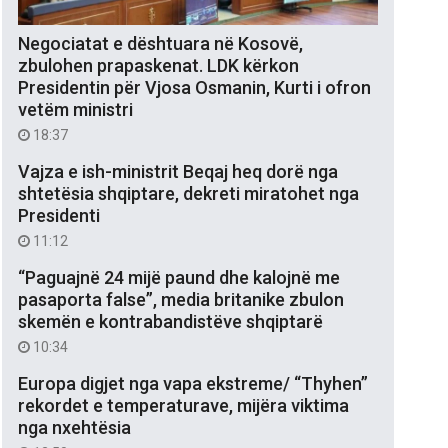
Negociatat e dështuara në Kosovë,
zbulohen prapaskenat. LDK kërkon
Presidentin për Vjosa Osmanin, Kurti i ofron
vetëm ministri
18:37
Vajza e ish-ministrit Beqaj heq dorë nga
shtetësia shqiptare, dekreti miratohet nga
Presidenti
11:12
“Paguajnë 24 mijë paund dhe kalojnë me
pasaporta false”, media britanike zbulon
skemën e kontrabandistëve shqiptarë
10:34
Europa digjet nga vapa ekstreme/ “Thyhen”
rekordet e temperaturave, mijëra viktima
nga nxehtësia