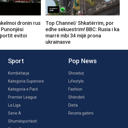
kelmoi dronin rus
Top Channel/ Shkatërrim, por
 Punonjësi
edhe sekuestrim! BBC: Rusia i ka
portit evitoi
marrë mbi 34 mijë prona
ukrainasve
Sport
Pop News
Kombëtarja
Showbiz
Kategoria Superiore
Lifestyle
Kategoria e Parë
Fashion
Premier League
Shëndeti
La Liga
Dieta
Serie A
Receta gatimi
Shumësportësh