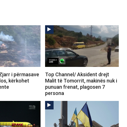
Zjarr i përmasave
Top Channel/ Aksident drejt
los, kërkohet
Malit të Tomorrit, makinës nuk i
ente
punuan frenat, plagosen 7
persona