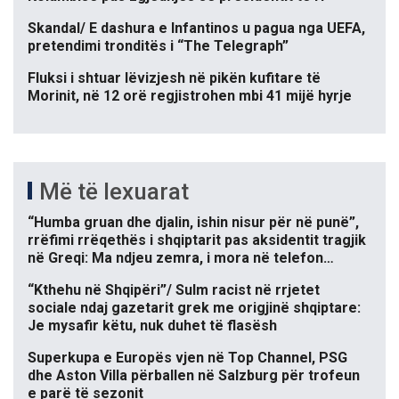
Skandal/ E dashura e Infantinos u pagua nga UEFA,
pretendimi tronditës i “The Telegraph”
Fluksi i shtuar lëvizjesh në pikën kufitare të
Morinit, në 12 orë regjistrohen mbi 41 mijë hyrje
Më të lexuarat
“Humba gruan dhe djalin, ishin nisur për në punë”,
rrëfimi rrëqethës i shqiptarit pas aksidentit tragjik
në Greqi: Ma ndjeu zemra, i mora në telefon…
“Kthehu në Shqipëri”/ Sulm racist në rrjetet
sociale ndaj gazetarit grek me origjinë shqiptare:
Je mysafir këtu, nuk duhet të flasësh
Superkupa e Europës vjen në Top Channel, PSG
dhe Aston Villa përballen në Salzburg për trofeun
e parë të sezonit