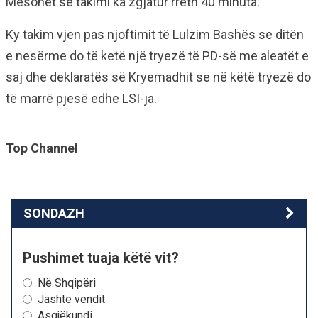
Mësohet se takimi ka zgjatur rreth 40 minuta.
Ky takim vjen pas njoftimit të Lulzim Bashës se ditën
e nesërme do të ketë një tryezë të PD-së me aleatët e
saj dhe deklaratës së Kryemadhit se në këtë tryezë do
të marrë pjesë edhe LSI-ja.
Top Channel
SONDAZH
Pushimet tuaja këtë vit?
Në Shqipëri
Jashtë vendit
Asgjëkundi