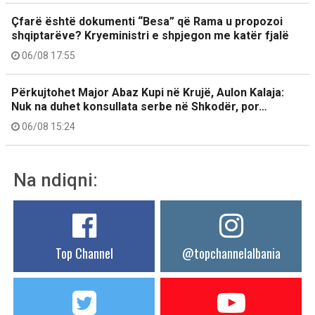
Çfarë është dokumenti “Besa” që Rama u propozoi
shqiptarëve? Kryeministri e shpjegon me katër fjalë
06/08 17:55
Përkujtohet Major Abaz Kupi në Krujë, Aulon Kalaja:
Nuk na duhet konsullata serbe në Shkodër, por…
06/08 15:24
Na ndiqni:
Top Channel
@topchannelalbania