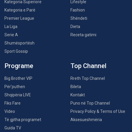
Kategoria Superiore
Lifestyle
Kategoria e Parë
Fashion
Premier League
Shëndeti
La Liga
Dieta
Serie A
Receta gatimi
Shumësportësh
Sport Gossip
Programe
Top Channel
Big Brother VIP
Rreth Top Channel
Për’puthen
Bileta
Shqipëria LIVE
Kontakt
Fiks Fare
Puno në Top Channel
Video
Privacy Policy & Terms of Use
Të gjitha programet
Aksesueshmëria
Guida TV