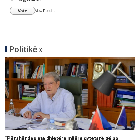
Vote
View Results
Politikë »
“Përshëndes ata dhjetëra mijëra qytetarë që po