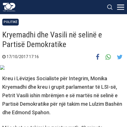
POLITIKË
Kryemadhi dhe Vasili në selinë e
Partisë Demokratike
17/10/2017 17:16
Kreu i Lëvizjes Socialiste për Integrim, Monika
Kryemadhi dhe kreu i grupit parlamentar të LSI-së,
Petrit Vasili ishin mbrëmjen e së martës në selinë e
Partisë Demokratike për një takim me Lulzim Bashën
dhe Edmond Spahon.