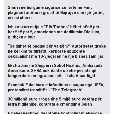
Sherri në burgun e sigurisë së lartë në Fier,
plagoset anëtari i grupit të Bajrajve dhe një tjetër,
si nisi sherri
Ish konkurrentja e “Për’Puthen” bëhet nënë për
herë të parë, emocionon me dedikimin: Dielli im,
gjithçka e imja
“Sa duhet të paguaj për vajzën?” Autoritetet greke
në kërkim të turistit, kërkoi të abuzonte
seksualisht me 10-vjeçaren në një biznes familjar
Ekstradimi në Shqipëri i Sokol Hoxhës, Ambasada
Amerikane: SHBA nuk është strehë për ata që
keqpërdorin emigracioni për t’i shpëtuar ligjit
Skandal/ E dashura e Infantinos u pagua nga UEFA,
pretendimi tronditës i “The Telegraph”
30 milionë euro rrogë dhe 5 mijë euro vetëm për
letra higjienike, kontrata e çmendur e Salah
E pabesueshme, dështojnë kontrollet mjekësore,