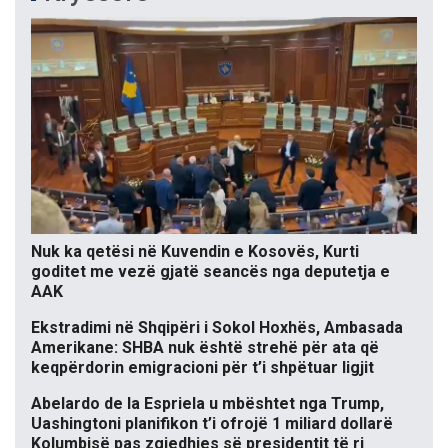
Nuk ka qetësi në Kuvendin e Kosovës, Kurti
goditet me vezë gjatë seancës nga deputetja e
AAK
Ekstradimi në Shqipëri i Sokol Hoxhës, Ambasada
Amerikane: SHBA nuk është strehë për ata që
keqpërdorin emigracioni për t’i shpëtuar ligjit
Abelardo de la Espriela u mbështet nga Trump,
Uashingtoni planifikon t’i ofrojë 1 miliard dollarë
Kolumbisë pas zgjedhjes së presidentit të ri