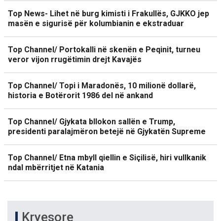
Top News- Lihet në burg kimisti i Frakullës, GJKKO jep
masën e sigurisë për kolumbianin e ekstraduar
Top Channel/ Portokalli në skenën e Peqinit, turneu
veror vijon rrugëtimin drejt Kavajës
Top Channel/ Topi i Maradonës, 10 milionë dollarë,
historia e Botërorit 1986 del në ankand
Top Channel/ Gjykata bllokon sallën e Trump,
presidenti paralajmëron betejë në Gjykatën Supreme
Top Channel/ Etna mbyll qiellin e Siçilisë, hiri vullkanik
ndal mbërritjet në Katania
Kryesore