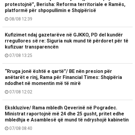
protestojnë”, Berisha: Reforma territoriale e Ramës,
platformë për shpopullimin e Shqipërisë
08/08 12:39
Kufizimet ndaj gazetarëve në GJKKO, PD del kundër
rregullores së re: Siguria nuk mund të përdoret për të
kufizuar transparencën
07/08 13:25
“Rruga jonë është e qartë”/ BE nën presion për
anëtarët e rinj, Rama për Financial Times: Shqipëria
ndodhet në momentin më të mirë
07/08 12:02
Ekskluzive/ Rama mbledh Qeverinë në Pogradec.
Ministrat raportojnë më 24 dhe 25 gusht, pritet edhe
mbledhja e Asamblesë që mund të ndryshojë kabinetin
07/08 08:40