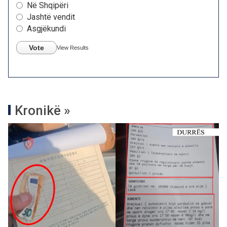
Në Shqipëri
Jashtë vendit
Asgjëkundi
Vote
View Results
Kronikë »