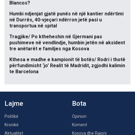
Blancos?
Humbi ndjenjat gjatë punës në një kantier ndërtimi
në Durrës, 40-vjeçari ndërron jetë pasi u
transportua në spital
Tragjike/ Po ktheheshin në Gjermani pas
pushimeve në vendlindje, humbin jetën në aksident
tre anëtarët e familjes nga Kosova
Kthesa e madhe e kampionit të botës/ Rodri i thotë
përfundimisht ‘jo’ Realit të Madridit, zgjodhi kalimin
te Barcelona
Lajme
Bota
Politikë
Opinion
Kronikë
Koment
Aktualitet
Kosova dhe Rajoni