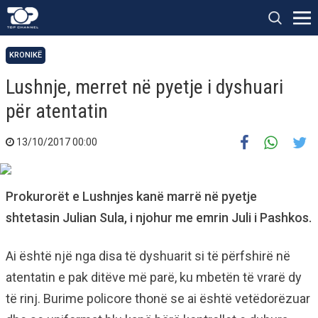
KRONIKË
Lushnje, merret në pyetje i dyshuari
për atentatin
13/10/2017 00:00
Prokurorët e Lushnjes kanë marrë në pyetje
shtetasin Julian Sula, i njohur me emrin Juli i Pashkos.
Ai është një nga disa të dyshuarit si të përfshirë në
atentatin e pak ditëve më parë, ku mbetën të vrarë dy
të rinj. Burime policore thonë se ai është vetëdorëzuar