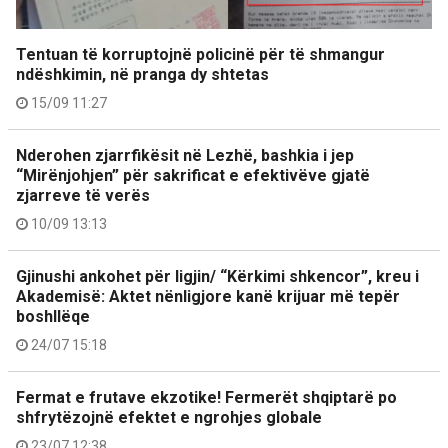
Tentuan të korruptojnë policinë për të shmangur
ndëshkimin, në pranga dy shtetas
15/09 11:27
Nderohen zjarrfikësit në Lezhë, bashkia i jep
“Mirënjohjen” për sakrificat e efektivëve gjatë
zjarreve të verës
10/09 13:13
Gjinushi ankohet për ligjin/ “Kërkimi shkencor”, kreu i
Akademisë: Aktet nënligjore kanë krijuar më tepër
boshllëqe
24/07 15:18
Fermat e frutave ekzotike! Fermerët shqiptarë po
shfrytëzojnë efektet e ngrohjes globale
23/07 12:38