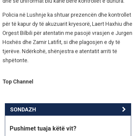
dhe se uniformat blu kanë bërë kontrollet e duhura.
Policia në Lushnje ka shtuar prezencën dhe kontrollet
për të kapur dy të akuzuarit kryesorë, Laert Haxhiu dhe
Orgest Bilbili për atentatin me pasojë vrasjen e Jurgen
Hoxhës dhe Zamir Latifit, si dhe plagosjen e dy të
tjerëve. Ndërkohë, shënjestra e atentatit arriti të
shpëtonte.
Top Channel
SONDAZH
Pushimet tuaja këtë vit?