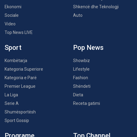
Ekonomi
Shkencë dhe Teknologji
Sociale
Auto
Video
Top News LIVE
Sport
Pop News
Kombëtarja
Showbiz
Kategoria Superiore
Lifestyle
Kategoria e Parë
Fashion
Premier League
Shëndeti
La Liga
Dieta
Serie A
Receta gatimi
Shumësportësh
Sport Gossip
Programe
Top Channel