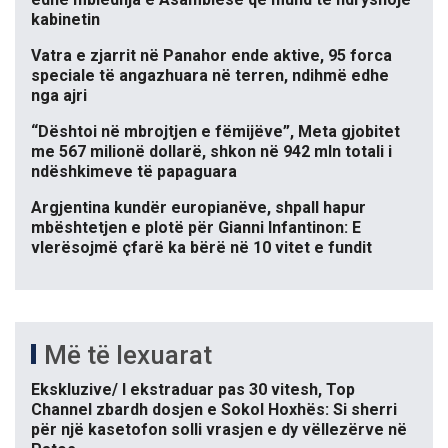
kabinetin
Vatra e zjarrit në Panahor ende aktive, 95 forca
speciale të angazhuara në terren, ndihmë edhe
nga ajri
“Dështoi në mbrojtjen e fëmijëve”, Meta gjobitet
me 567 milionë dollarë, shkon në 942 mln totali i
ndëshkimeve të papaguara
Argjentina kundër europianëve, shpall hapur
mbështetjen e plotë për Gianni Infantinon: E
vlerësojmë çfarë ka bërë në 10 vitet e fundit
Më të lexuarat
Ekskluzive/ I ekstraduar pas 30 vitesh, Top
Channel zbardh dosjen e Sokol Hoxhës: Si sherri
për një kasetofon solli vrasjen e dy vëllezërve në