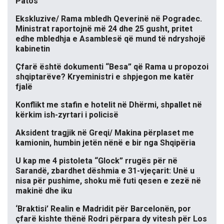
Patos
Ekskluzive/ Rama mbledh Qeverinë në Pogradec.
Ministrat raportojnë më 24 dhe 25 gusht, pritet
edhe mbledhja e Asamblesë që mund të ndryshojë
kabinetin
Çfarë është dokumenti “Besa” që Rama u propozoi
shqiptarëve? Kryeministri e shpjegon me katër
fjalë
Konflikt me stafin e hotelit në Dhërmi, shpallet në
kërkim ish-zyrtari i policisë
Aksident tragjik në Greqi/ Makina përplaset me
kamionin, humbin jetën nënë e bir nga Shqipëria
U kap me 4 pistoleta “Glock” rrugës për në
Sarandë, zbardhet dëshmia e 31-vjeçarit: Unë u
nisa për pushime, shoku më futi qesen e zezë në
makinë dhe iku
‘Braktisi’ Realin e Madridit për Barcelonën, por
çfarë kishte thënë Rodri përpara dy vitesh për Los