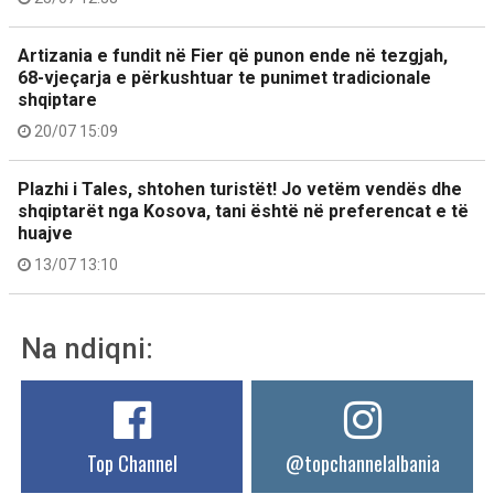
Artizania e fundit në Fier që punon ende në tezgjah,
68-vjeçarja e përkushtuar te punimet tradicionale
shqiptare
20/07 15:09
Plazhi i Tales, shtohen turistët! Jo vetëm vendës dhe
shqiptarët nga Kosova, tani është në preferencat e të
huajve
13/07 13:10
Na ndiqni:
Top Channel
@topchannelalbania