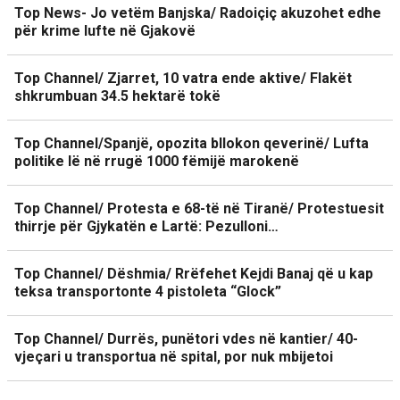
Top News- Jo vetëm Banjska/ Radoiçiç akuzohet edhe
për krime lufte në Gjakovë
Top Channel/ Zjarret, 10 vatra ende aktive/ Flakët
shkrumbuan 34.5 hektarë tokë
Top Channel/Spanjë, opozita bllokon qeverinë/ Lufta
politike lë në rrugë 1000 fëmijë marokenë
Top Channel/ Protesta e 68-të në Tiranë/ Protestuesit
thirrje për Gjykatën e Lartë: Pezulloni…
Top Channel/ Dëshmia/ Rrëfehet Kejdi Banaj që u kap
teksa transportonte 4 pistoleta “Glock”
Top Channel/ Durrës, punëtori vdes në kantier/ 40-
vjeçari u transportua në spital, por nuk mbijetoi