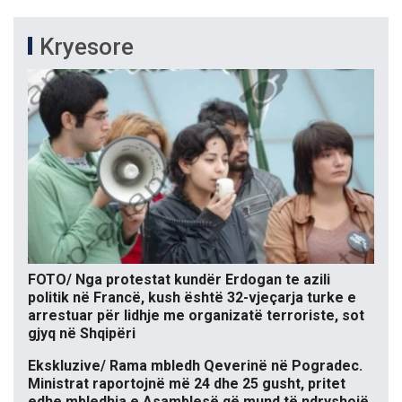
Kryesore
FOTO/ Nga protestat kundër Erdogan te azili
politik në Francë, kush është 32-vjeçarja turke e
arrestuar për lidhje me organizatë terroriste, sot
gjyq në Shqipëri
Ekskluzive/ Rama mbledh Qeverinë në Pogradec.
Ministrat raportojnë më 24 dhe 25 gusht, pritet
edhe mbledhja e Asamblesë që mund të ndryshojë