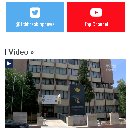
@tchbreakingnews
Top Channel
Video »