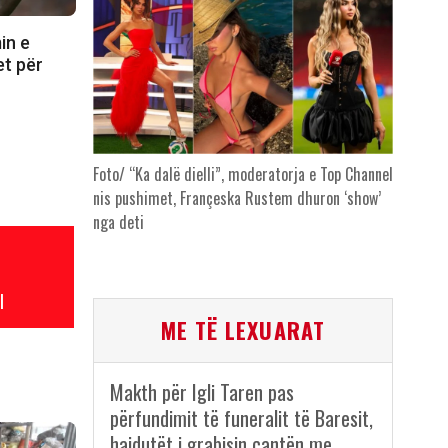
in e
et për
Foto/ “Ka dalë dielli”, moderatorja e Top Channel
nis pushimet, Françeska Rustem dhuron ‘show’
nga deti
l
ME TË LEXUARAT
Makth për Igli Taren pas
përfundimit të funeralit të Baresit,
hajdutët i grabisin çantën me