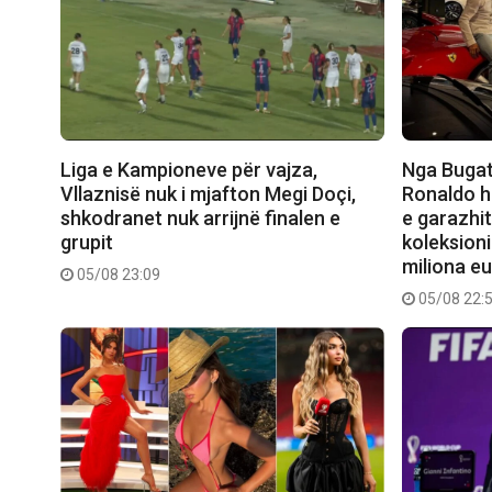
Liga e Kampioneve për vajza,
Nga Bugat
Vllaznisë nuk i mjafton Megi Doçi,
Ronaldo h
shkodranet nuk arrijnë finalen e
e garazhit
grupit
koleksion
miliona e
05/08 23:09
05/08 22: