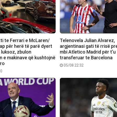
ti te Ferrari e McLaren/
Telenovela Julian Alvarez,
ap për herë të parë dyert
argjentinasi gati të rrisë pr
 luksoz, zbulon
mbi Atletico Madrid për t’u
in e makinave që kushtojnë
transferuar te Barcelona
uro
05/08 22:32
50