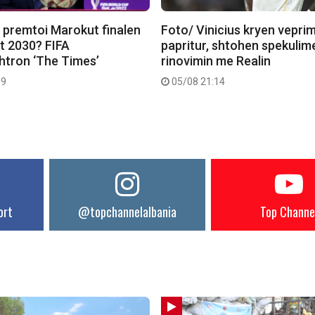
i premtoi Marokut finalen
Foto/ Vinicius kryen veprim
it 2030? FIFA
papritur, shtohen spekulim
htron ‘The Times’
rinovimin me Realin
39
05/08 21:14
ort
@topchannelalbania
Top Channe