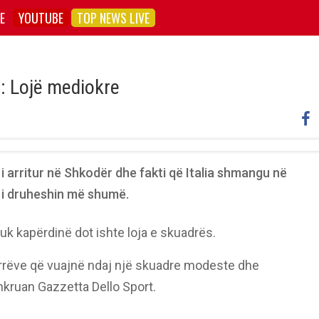
E
YOUTUBE
TOP NEWS LIVE
t: Lojë mediokre
i i arritur në Shkodër dhe fakti që Italia shmangu në
s i druheshin më shumë.
nuk kapërdinë dot ishte loja e skuadrës.
urrëve që vuajnë ndaj një skuadre modeste dhe
shkruan Gazzetta Dello Sport.