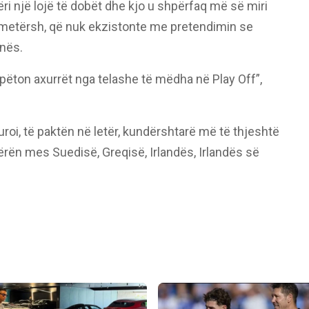
bëri një lojë të dobët dhe kjo u shpërfaq më së miri
11-metërsh, që nuk ekzistonte me pretendimin se
onës.
shpëton axurrët nga telashe të mëdha në Play Off”,
guroi, të paktën në letër, kundërshtarë më të thjeshtë
jërën mes Suedisë, Greqisë, Irlandës, Irlandës së