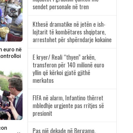
sendet personale në tren
Kthesë dramatike në jetën e ish-
lojtarit të kombëtares shqiptare,
arrestohet për shpërndarje kokaine
n euro në
E kryer/ Reali “thyen” arkën,
kontrolloi
transferon për 140 milionë euro
yllin që kërkoi gjatë gjithë
merkatos
FIFA në alarm, Infantino thërret
mbledhje urgjente pas rritjes së
presionit
con
Pas një dekade në Bergamo,