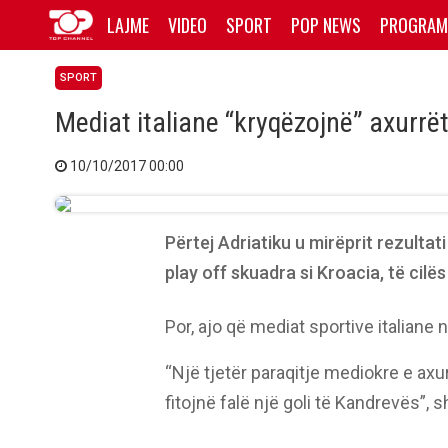
LAJME
VIDEO
SPORT
POP NEWS
PROGRAM
SPORT
Mediat italiane “kryqëzojnë” axurrë
10/10/2017 00:00
Përtej Adriatiku u mirëprit rezultat
play off skuadra si Kroacia, të cilë
Por, ajo që mediat sportive italiane 
“Një tjetër paraqitje mediokre e ax
fitojnë falë një goli të Kandrevës”, 