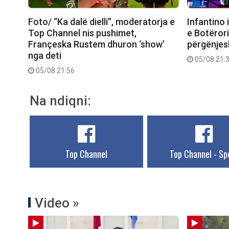
Foto/ “Ka dalë dielli”, moderatorja e
Infantino 
Top Channel nis pushimet,
e Botëror
Françeska Rustem dhuron ‘show’
përgënjes
nga deti
05/08 21:
05/08 21:56
Na ndiqni:
Top Channel
Top Channel - Sp
Video »