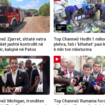
l/ Zjarret, shtatë vatra
Top Channel/ Hodhi 1 milio
akët jashtë kontrollit në
plehra, fati i ‘kthehet’ pasi 
r, kalojnë në Patos
6 mln ton mbeturina
el/ Michigan, tronditen
Top Channel/ Rumania for