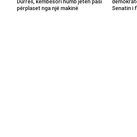
Durrës, këmbësori humb jetën pasi
demokratë
përplaset nga një makinë
Senatin i 