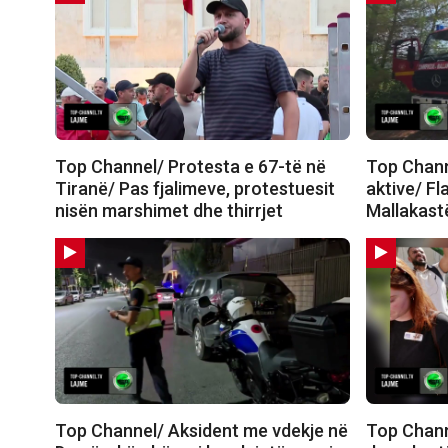
Top Channel/ Protesta e 67-të në
Top Channe
Tiranë/ Pas fjalimeve, protestuesit
aktive/ Fl
nisën marshimet dhe thirrjet
Mallakastë
Top Channel/ Aksident me vdekje në
Top Chann