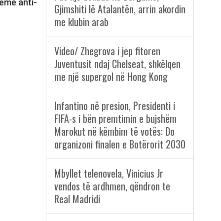
eme anti-
Gjimshiti lë Atalantën, arrin akordin
me klubin arab
Video/ Zhegrova i jep fitoren
Juventusit ndaj Chelseat, shkëlqen
me një supergol në Hong Kong
Infantino në presion, Presidenti i
FIFA-s i bën premtimin e bujshëm
Marokut në këmbim të votës: Do
organizoni finalen e Botërorit 2030
Mbyllet telenovela, Vinicius Jr
vendos të ardhmen, qëndron te
Real Madridi