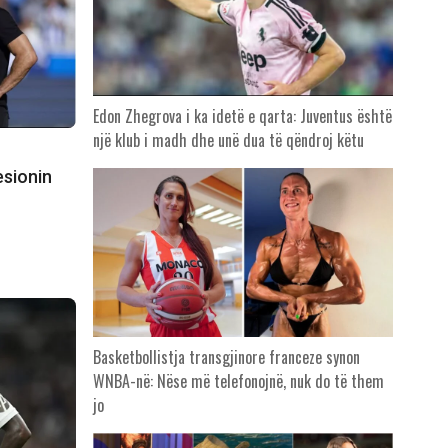
Edon Zhegrova i ka idetë e qarta: Juventus është
një klub i madh dhe unë dua të qëndroj këtu
esionin
Basketbollistja transgjinore franceze synon
WNBA-në: Nëse më telefonojnë, nuk do të them
jo