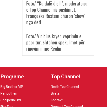
Foto/ “Ka dalë dielli”, moderatorja
e Top Channel nis pushimet,
Françeska Rustem dhuron ‘show’
nga deti
Foto/ Vinicius kryen veprimin e
papritur, shtohen spekulimet për
rinovimin me Realin
Programe
Top Channel
Big Brother VIP
Rreth Top Channel
Për’puthen
Bileta
Shqipëria LIVE
Kontakt
Fiks Fare
Puno në Top Channel