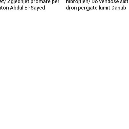
t/ Zgjedhjet promare për
mbrojtjen/ Do vendosë sist
fiton Abdul El-Sayed
dron përgjatë lumit Danub