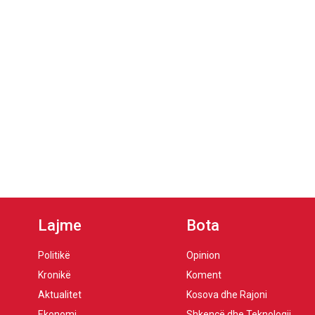
Lajme
Bota
Politikë
Opinion
Kronikë
Koment
Aktualitet
Kosova dhe Rajoni
Ekonomi
Shkencë dhe Teknologji